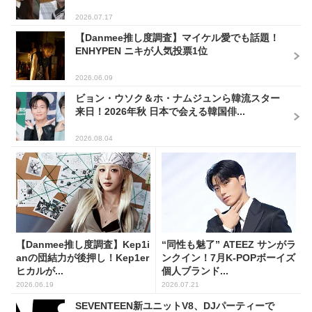
2026.07.17
【Danmee推し度調査】マイケル愛でも話題！
ENHYPEN ニキが人気投票1位
2026.06.09
ビョン・ウソク＆ホ・ナムジュンら韓流スター
来日！2026年秋 日本で会える韓国俳...
2026.08.04
【Danmee推し度調査】Kep1i
“同性も魅了” ATEEZ サンがラ
anの団結力が後押し！Kep1er
ンクイン！7月K-POPボーイズ
ヒカルが...
個人ブランド...
2026.06.19
2026.07.21
SEVENTEEN新ユニットV8、DJパーティーで