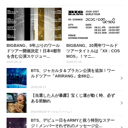
BIGBANG、9年ぶりのワール
BIGBANG、20周年ワールド
ドツアー開催決定！日本4都市
ツアータイトルは「XX : COS
を含む公演スケジュー...
MOS」！マニ...
2026.06.11
2026.07.15
BTS、ジャカルタ＆ブラカン公演を追加！ワー
ルドツアー「ARIRANG」全88公...
2026.06.17
【当選した人が暴露】宝くじ運が動く時、必ず
ある前触れ
PR(合同会社デジタルファーム )
BTS、デビュー日をARMYと祝う特別なステー
ジ！メンバーそれぞれのメッセージ公...