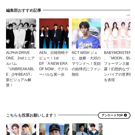
編集部おすすめ記事
ALPHA DRIVE
AEN、日韓同時デ
NCT WISH ジェ
BABYMONSTER
ONE、2ndミニア
ビュー！1st
ヒ、故郷・大邱の
、「MOON」初パ
ルバム
EP「A NEW ERA
マウンドへ！笑顔
フォーマンス披
「UNBREAKABL
OF NOW」でグロ
の始球式にファン
露！幻想的なヴァ
E : 少年BEAST」
ーバルな第一歩
熱狂
ンパイアの世界観
新ビジュアル解
を表現
禁！
こちらも投票お願いします！
アンケートTOP