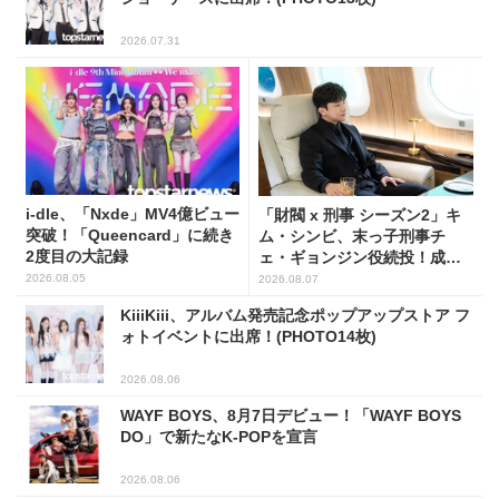
2026.07.31
i-dle、「Nxde」MV4億ビュー
「財閥 x 刑事 シーズン2」キ
突破！「Queencard」に続き
ム・シンビ、末っ子刑事チ
2度目の大記録
ェ・ギョンジン役続投！成長
した姿に注目
2026.08.05
2026.08.07
KiiiKiii、アルバム発売記念ポップアップストア フ
ォトイベントに出席！(PHOTO14枚)
2026.08.06
WAYF BOYS、8月7日デビュー！「WAYF BOYS
DO」で新たなK-POPを宣言
2026.08.06