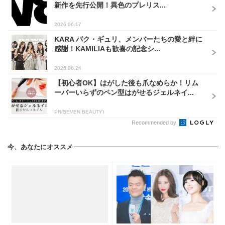
新作を先行公開！異色のプレリス...
2026.06.17
KARA パク・ギュリ、メンバーたちの愛と絆に
感謝！KAMILIAも歓喜の記念シ...
2026.06.24
【初心者OK】はがした後も爪なめらか！リム
ーバーいらずのペン型はがせるジェルネイ...
PR(SEVEN BEAUTY)
Recommended by
今、あなたにオススメ