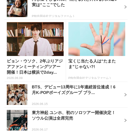
実は“ここ”でした
PR(合同会社デジタルファーム )
ビョン・ウソク、2年ぶりアジ
宝くじ当たる人は“たまた
アファンミーティングツアー
ま”じゃない?!
開催！日本は横浜で2day...
2026.06.09
PR(合同会社デジタルファーム )
BTS、デビュー13周年に1年連続首位達成！6
月K-POPボーイズグループ ブラ...
2026.06.15
東方神起 ユンホ、初のソロツアー開催決定！
ソウル公演は全席完売
2026.06.17