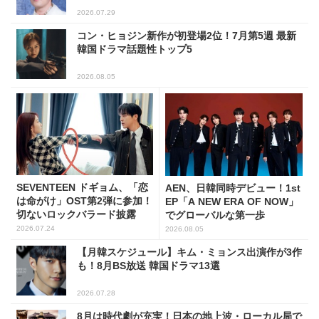
2026.07.29
コン・ヒョジン新作が初登場2位！7月第5週 最新
韓国ドラマ話題性トップ5
2026.08.05
SEVENTEEN ドギョム、「恋
AEN、日韓同時デビュー！1st
は命がけ」OST第2弾に参加！
EP「A NEW ERA OF NOW」
切ないロックバラード披露
でグローバルな第一歩
2026.07.24
2026.08.05
【月韓スケジュール】キム・ミョンス出演作が3作
も！8月BS放送 韓国ドラマ13選
2026.07.28
8月は時代劇が充実！日本の地上波・ローカル局で