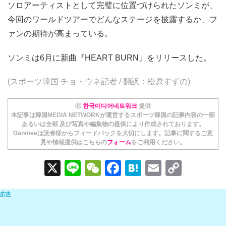
ソロアーティストとして完璧に位置づけられたソンミが、
今回のワールドツアーでどんなステージを披露するか、フ
ァンの期待が高まっている。
ソンミは6月に新曲『HEART BURN』をリリースした。
(スポーツ韓国 チョ・ウネ記者 / 翻訳：松原すずの)
ⓒ
한국미디어네트워크
提供
本記事は韓国MEDIA NETWORKが運営するスポーツ韓国の記事内容の一部
あるいは全部 及び写真や編集物の提供により作成されております。
Danmeeは読者様からフィードバックを大切にします。記事に関するご意
見や情報提供はこちらの
フォーム
をご利用ください。
X
Li
W
F
H
E
C
n
e
a
at
m
o
e
C
c
e
ail
p
h
e
n
y