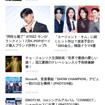
2026.08.03
“同性も魅了” ATEEZ サンが
「エージェント・キム」に続
ランクイン！7月K-POPボーイ
くヒット作は？放送予定の
ズ個人ブランド評判トップ5
「SBS金土」韓国ドラマ9選
2026.07.21
2026.08.05
チョ・ジョンソク主演映画「世界で最後の愛しい
娘！」花江夏樹のナレーション入り予告映像解
禁！
2026.08.07
NouerA、音楽番組「SHOW CHAMPION」デビュ
ー初の1位を獲得！(PHOTO9枚)
2026.08.06
EMOTI:M、1stシングルアルバム「CONNECT」
ショーケースに出席！(PHOTO13枚)