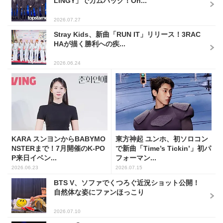
LINGY」でカムバック！On...
2026.07.27
Stray Kids、新曲「RUN IT」リリース！3RAC
HAが描く勝利への疾...
2026.06.24
KARA スンヨンからBABYMO
東方神起 ユンホ、初ソロコン
NSTERまで！7月開催のK-PO
で新曲「Time’s Tickin’」初パ
P来日イベン...
フォーマン...
2026.06.23
2026.07.15
BTS V、ソファでくつろぐ近況ショット公開！
自然体な姿にファンほっこり
2026.07.10