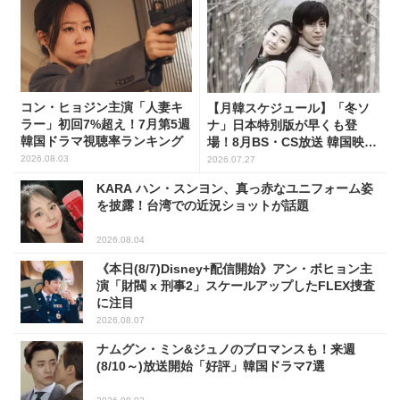
コン・ヒョジン主演「人妻キ
【月韓スケジュール】「冬ソ
ラー」初回7%超え！7月第5週
ナ」日本特別版が早くも登
韓国ドラマ視聴率ランキング
場！8月BS・CS放送 韓国映画
(全109選)
2026.08.03
2026.07.27
KARA ハン・スンヨン、真っ赤なユニフォーム姿
を披露！台湾での近況ショットが話題
2026.08.04
《本日(8/7)Disney+配信開始》アン・ボヒョン主
演「財閥 x 刑事2」スケールアップしたFLEX捜査
に注目
2026.08.07
ナムグン・ミン&ジュノのブロマンスも！来週
(8/10～)放送開始「好評」韓国ドラマ7選