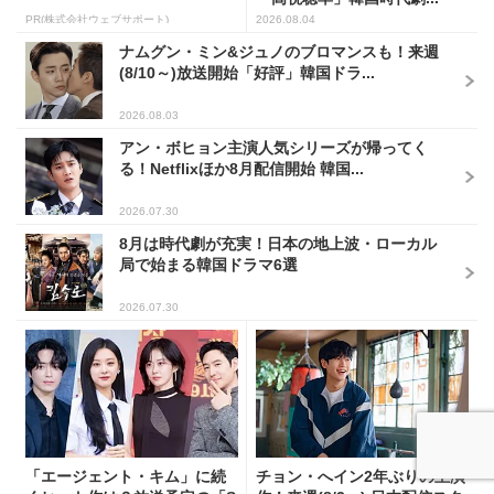
PR(株式会社ウェブサポート)
2026.08.04
ナムグン・ミン&ジュノのブロマンスも！来週
(8/10～)放送開始「好評」韓国ドラ...
2026.08.03
アン・ボヒョン主演人気シリーズが帰ってく
る！Netflixほか8月配信開始 韓国...
2026.07.30
8月は時代劇が充実！日本の地上波・ローカル
局で始まる韓国ドラマ6選
2026.07.30
「エージェント・キム」に続
チョン・へイン2年ぶりの主演