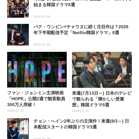
始まる韓国ドラマ6選
2026.07.30
パク・ウンビン×チャウヌに続く注目作は？2026
年下半期配信予定「Netflix韓国ドラマ」8選
2026.07.28
ファン・ジョンミン主演映画
来週(7月13日～) 日本のテレビ
「HOPE」公開2週で観客動員
で観られる「輝かしい受賞
300万人突破！
歴」韓国ドラマ5選
2026.07.27
2026.07.10
チョン・へイン2年ぶりの主演作！来週(8/3～) 日
本配信スタートの韓国ドラマ3選
2026.07.29