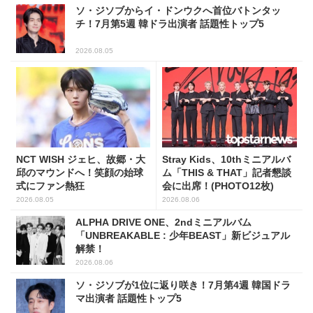
ソ・ジソブからイ・ドンウクへ首位バトンタッ
チ！7月第5週 韓ドラ出演者 話題性トップ5
2026.08.05
NCT WISH ジェヒ、故郷・大
Stray Kids、10thミニアルバ
邱のマウンドへ！笑顔の始球
ム「THIS & THAT」記者懇談
式にファン熱狂
会に出席！(PHOTO12枚)
2026.08.05
2026.08.06
ALPHA DRIVE ONE、2ndミニアルバム
「UNBREAKABLE : 少年BEAST」新ビジュアル
解禁！
2026.08.06
ソ・ジソブが1位に返り咲き！7月第4週 韓国ドラ
マ出演者 話題性トップ5