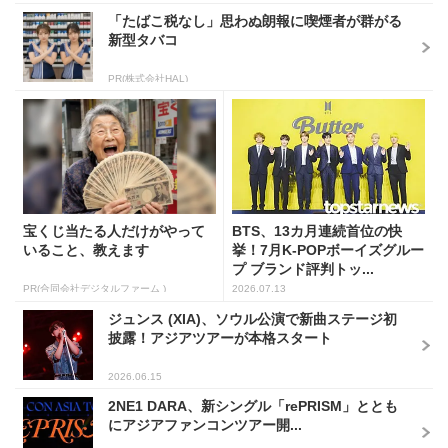
「たばこ税なし」思わぬ朗報に喫煙者が群がる
新型タバコ
PR(株式会社HAL)
宝くじ当たる人だけがやって
BTS、13カ月連続首位の快
いること、教えます
挙！7月K-POPボーイズグルー
プ ブランド評判トッ...
PR(合同会社デジタルファーム )
2026.07.13
ジュンス (XIA)、ソウル公演で新曲ステージ初
披露！アジアツアーが本格スタート
2026.06.15
2NE1 DARA、新シングル「rePRISM」ととも
にアジアファンコンツアー開...