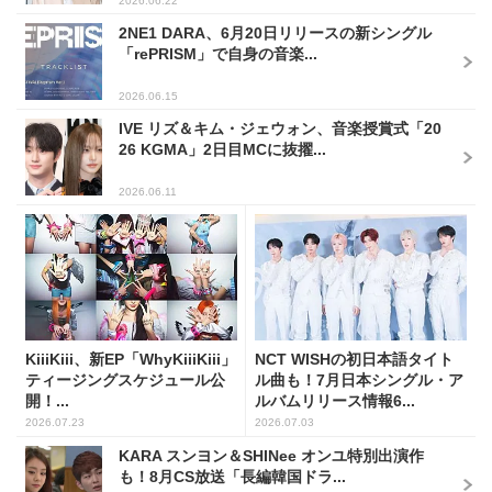
2026.06.22
2NE1 DARA、6月20日リリースの新シングル
「rePRISM」で自身の音楽...
2026.06.15
IVE リズ＆キム・ジェウォン、音楽授賞式「20
26 KGMA」2日目MCに抜擢...
2026.06.11
KiiiKiii、新EP「WhyKiiiKiii」
NCT WISHの初日本語タイト
ティージングスケジュール公
ル曲も！7月日本シングル・ア
開！...
ルバムリリース情報6...
2026.07.23
2026.07.03
KARA スンヨン＆SHINee オンユ特別出演作
も！8月CS放送「長編韓国ドラ...