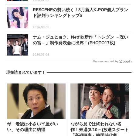
RESCENEの勢い続く！8月新人K-POP個人ブラン
ド評判ランキングトップ5
2026.08.06
ナム・ジュヒョク、Netflix新作「トングン －呪い
の宮－」制作発表会に出席！(PHOTO17枚)
2026.07.08
Recommended by
現在読まれています！
母「老後は小さい平屋がい
ながら見では終われない名
い」その理由に納得
作！来週(8/10～)放送スタート
「高視聴率」韓国時代劇...