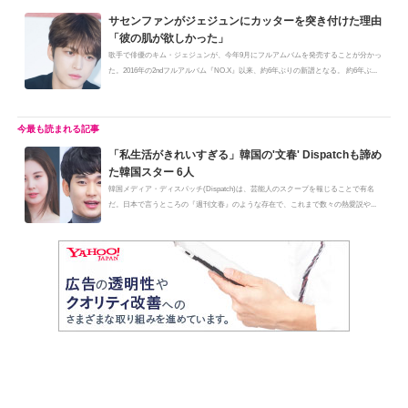
サセンファンがジェジュンにカッターを突き付けた理由
「彼の肌が欲しかった」
歌手で俳優のキム・ジェジュンが、今年9月にフルアムバムを発売することが分かっ
た。2016年の2ndフルアルバム『NO.X』以来、約6年ぶりの新譜となる。 約6年ぶ...
「私生活がきれいすぎる」韓国の'文春' Dispatchも諦め
た韓国スター 6人
韓国メディア・ディスパッチ(Dispatch)は、芸能人のスクープを報じることで有名
だ。日本で言うところの『週刊文春』のような存在で、これまで数々の熱愛説や...