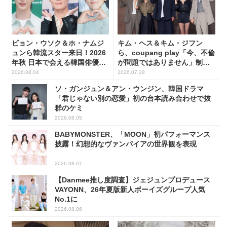
ビョン・ウソク＆ホ・ナムジ
キム・ヘス＆キム・ジフン
ュンら韓流スター来日！2026
ら、coupang play「今、不倫
年秋 日本で会える韓国俳優10
が問題ではありません」制作
人
発表会に出席！(PHOTO15枚)
2026.08.04
2026.07.28
ソ・ガンジュン＆アン・ウンジン、韓国ドラマ
「君じゃない別の恋愛」初の台本読み合わせで抜
群のケミ
2026.08.05
BABYMONSTER、「MOON」初パフォーマンス
披露！幻想的なヴァンパイアの世界観を表現
2026.08.07
【Danmee推し度調査】ジェジュンプロデュース
VAYONN、26年夏版新人ボーイズグループ人気
No.1に
2026.08.06