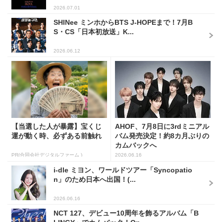
2026.07.01
SHINee ミンホからBTS J-HOPEまで！7月B
S・CS「日本初放送」K...
2026.06.12
【当選した人が暴露】宝くじ
AHOF、7月8日に3rdミニアル
運が動く時、必ずある前触れ
バム発売決定！約8カ月ぶりの
カムバックへ
PR(合同会社デジタルファーム )
2026.06.16
i-dle ミヨン、ワールドツアー「Syncopatio
n」のため日本へ出国！(...
2026.06.16
NCT 127、デビュー10周年を飾るアルバム「B