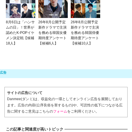
8月6日は「ハンサ
26年8月公開予定
26年8月公開予定
ムの日」！世界が
新作ドラマで主演
新作ドラマで主演
認めたK-POPイケ
を務める韓国女優
を務める韓国俳優
メン決定戦【候補
期待度アンケート
期待度アンケート
18人】
【候補6人】
【候補10人】
サイトの広告について
Danmee(ダンミ)は、収益化の一環としてオンライン広告を展開しており
ます。広告の内容(公序良俗を害するもの)や、可読性の低下につながる広
告に関するご意見はこちらの
フォーム
をご利用ください。
この記事と関連度が高いトピック