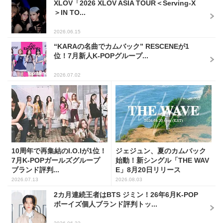
XLOV「2026 XLOV ASIA TOUR＜Serving-X
＞IN TO...
2026.06.15
“KARAの名曲でカムバック” RESCENEが1
位！7月新人K-POPグループ...
2026.07.02
10周年で再集結のI.O.Iが1位！
ジェジュン、夏のカムバック
7月K-POPガールズグループ
始動！新シングル「THE WAV
ブランド評判...
E」8月20日リリース
2026.07.13
2026.08.03
2カ月連続王者はBTS ジミン！26年6月K-POP
ボーイズ個人ブランド評判トッ...