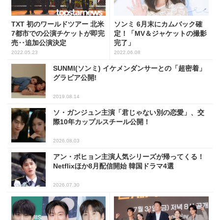
TXT 初のワールドツアー 北米
ソンミ 6月末にカムバック確
7都市での公演チケットが即完
定！「MV＆ジャケットの撮影
売‥追加公演決定
完了」
2022.05.23
2022.06.08
SUNMI(ソンミ) イケメンダンサーとの「超密着」
グラビア公開!
2019.08.14
ソ・ガンジュン主演「君じゃない別の恋愛」、交
際10年カップルスチール公開！
2026.08.03
アン・ボヒョン主演人気シリーズが帰ってくる！
Netflixほか8月配信開始 韓国ドラマ4選
2026.07.30