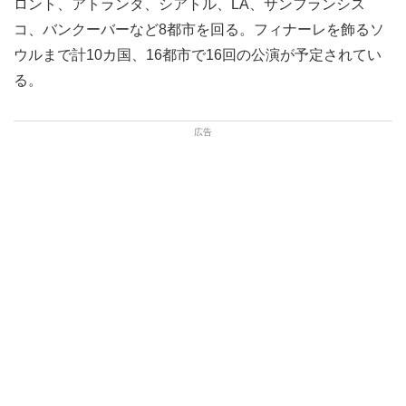
ロント、アトランタ、シアトル、LA、サンフランシス
コ、バンクーバーなど8都市を回る。フィナーレを飾るソ
ウルまで計10カ国、16都市で16回の公演が予定されてい
る。