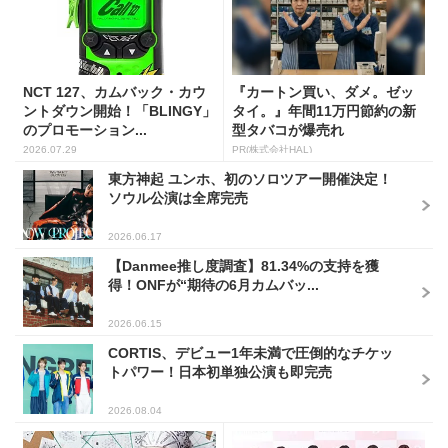
NCT 127、カムバック・カウ
『カートン買い、ダメ。ゼッ
ントダウン開始！「BLINGY」
タイ。』年間11万円節約の新
のプロモーション...
型タバコが爆売れ
2026.07.29
PR(株式会社HAL)
東方神起 ユンホ、初のソロツアー開催決定！
ソウル公演は全席完売
2026.06.17
【Danmee推し度調査】81.34%の支持を獲
得！ONFが“期待の6月カムバッ...
2026.06.15
CORTIS、デビュー1年未満で圧倒的なチケッ
トパワー！日本初単独公演も即完売
2026.08.04