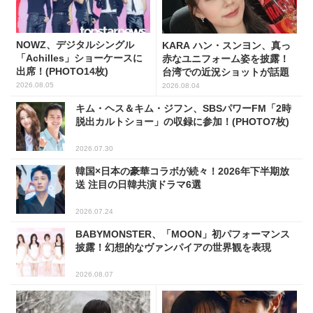
NOWZ、デジタルシングル
KARA ハン・スンヨン、真っ
「Achilles」ショーケースに
赤なユニフォーム姿を披露！
出席！(PHOTO14枚)
台湾での近況ショットが話題
2026.08.05
2026.08.04
キム・ヘス＆キム・ジフン、SBSパワーFM「2時
脱出カルトショー」の収録に参加！(PHOTO7枚)
2026.07.30
韓国×日本の豪華コラボが続々！2026年下半期放
送 注目の日韓共演ドラマ6選
2026.07.24
BABYMONSTER、「MOON」初パフォーマンス
披露！幻想的なヴァンパイアの世界観を表現
2026.08.07