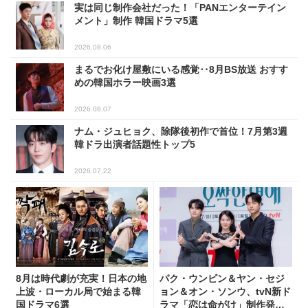
実は同じ制作会社だった！「PANエンターテイン
メント」制作 韓国ドラマ5選
2026.08.06
まるでお化け屋敷にいる感覚‥8月BS放送 おすす
めの韓国ホラー映画3選
2026.08.07
ナム・ジュヒョク、除隊後初作で首位！7月第3週
韓ドラ出演者話題性トップ5
2026.07.22
8月は時代劇が充実！日本の地
パク・ウンビン＆ヤン・セジ
上波・ローカル局で始まる韓
ョン＆オン・ソンウ、tvN新ド
国ドラマ6選
ラマ「恋は命がけ」制作発表