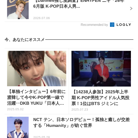
【Danmee推し度調査】ENHYPEN ニキ「26年
6月版 K-POP日本人男...
2026.07.06
Recommended by
今、あなたにオススメ
【単独インタビュー】6年前に
【14238人参加】2025年上半
渡韓して今やK-POP第一線で
期 K-POP男性アイドル人気投
活躍‥DKB YUKU「日本人だ
票！1位はBTS ジミンに
からこそ感じたこと」
2025.05.02
2025.07.23
NCT テン、日本ソロデビュー！孤独と癒しが交差
する「Humanity」が紡ぐ世界
2025.05.28