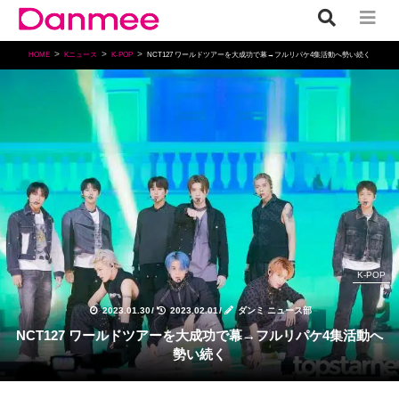
HOME
Kニュース
K-POP
NCT127 ワールドツアーを大成功で幕→フルリパケ4集活動へ勢い続く
K-POP
2023.01.30
/
2023.02.01
/
ダンミ ニュース部
NCT127 ワールドツアーを大成功で幕→フルリパケ4集活動へ
勢い続く