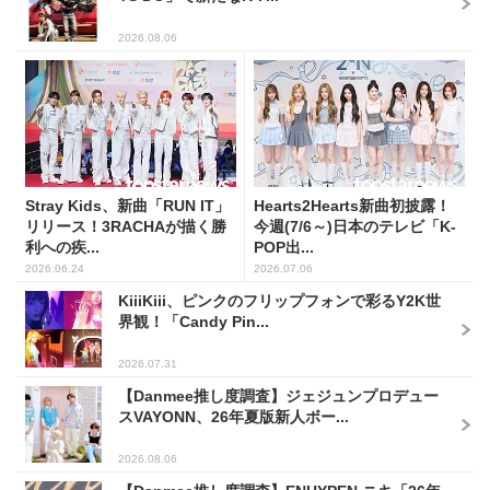
2026.08.06
Stray Kids、新曲「RUN IT」
Hearts2Hearts新曲初披露！
リリース！3RACHAが描く勝
今週(7/6～)日本のテレビ「K-
利への疾...
POP出...
2026.06.24
2026.07.06
KiiiKiii、ピンクのフリップフォンで彩るY2K世
界観！「Candy Pin...
2026.07.31
【Danmee推し度調査】ジェジュンプロデュー
スVAYONN、26年夏版新人ボー...
2026.08.06