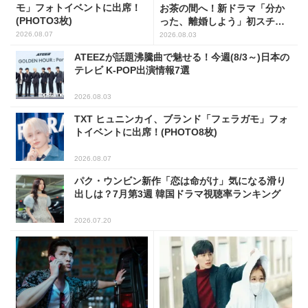
モ」フォトイベントに出席！
お茶の間へ！新ドラマ「分か
(PHOTO3枚)
った、離婚しよう」初スチー
ル公開
2026.08.07
2026.08.03
ATEEZが話題沸騰曲で魅せる！今週(8/3～)日本の
テレビ K-POP出演情報7選
2026.08.03
TXT ヒュニンカイ、ブランド「フェラガモ」フォ
トイベントに出席！(PHOTO8枚)
2026.08.07
パク・ウンビン新作「恋は命がけ」気になる滑り
出しは？7月第3週 韓国ドラマ視聴率ランキング
2026.07.20