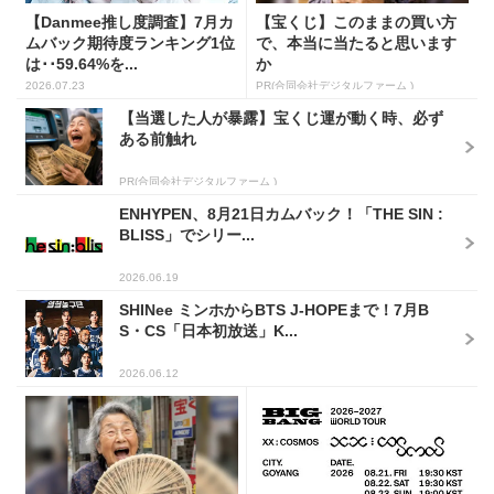
【Danmee推し度調査】7月カ
【宝くじ】このままの買い方
ムバック期待度ランキング1位
で、本当に当たると思います
は･･59.64%を...
か
2026.07.23
PR(合同会社デジタルファーム )
【当選した人が暴露】宝くじ運が動く時、必ず
ある前触れ
PR(合同会社デジタルファーム )
ENHYPEN、8月21日カムバック！「THE SIN :
BLISS」でシリー...
2026.06.19
SHINee ミンホからBTS J-HOPEまで！7月B
S・CS「日本初放送」K...
2026.06.12