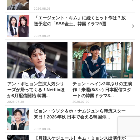
2026.08.03
「エージェント・キム」に続くヒット作は？放
送予定の「SBS金土」韓国ドラマ9選
2026.08.05
アン・ボヒョン主演人気シリ
チョン・へイン2年ぶりの主演
ーズが帰ってくる！Netflixほ
作！来週(8/3～) 日本配信スタ
か8月配信開始 韓国...
ートの韓国ドラマ3...
2026.07.30
2026.07.29
ビョン・ウソク＆ホ・ナムジュンら韓流スター
来日！2026年秋 日本で会える韓国俳...
2026.08.04
【月韓スケジュール】キム・ミョンス出演作が