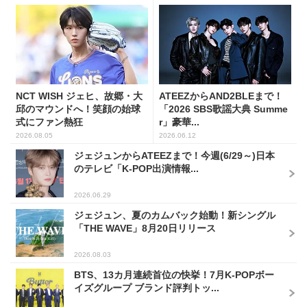
NCT WISH ジェヒ、故郷・大
ATEEZからAND2BLEまで！
邱のマウンドへ！笑顔の始球
「2026 SBS歌謡大典 Summe
式にファン熱狂
r」豪華...
2026.08.05
2026.06.12
ジェジュンからATEEZまで！今週(6/29～)日本
のテレビ「K-POP出演情報...
2026.06.29
ジェジュン、夏のカムバック始動！新シングル
「THE WAVE」8月20日リリース
2026.08.03
BTS、13カ月連続首位の快挙！7月K-POPボー
イズグループ ブランド評判トッ...