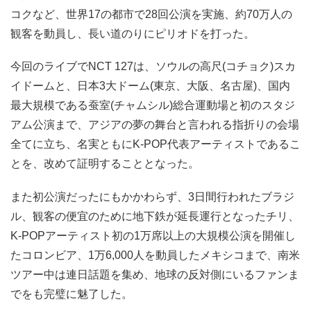
コクなど、世界17の都市で28回公演を実施、約70万人の
観客を動員し、長い道のりにピリオドを打った。
今回のライブでNCT 127は、ソウルの高尺(コチョク)スカ
イドームと、日本3大ドーム(東京、大阪、名古屋)、国内
最大規模である蚕室(チャムシル)総合運動場と初のスタジ
アム公演まで、アジアの夢の舞台と言われる指折りの会場
全てに立ち、名実ともにK-POP代表アーティストであるこ
とを、改めて証明することとなった。
また初公演だったにもかかわらず、3日間行われたブラジ
ル、観客の便宜のために地下鉄が延長運行となったチリ、
K-POPアーティスト初の1万席以上の大規模公演を開催し
たコロンビア、1万6,000人を動員したメキシコまで、南米
ツアー中は連日話題を集め、地球の反対側にいるファンま
でをも完璧に魅了した。