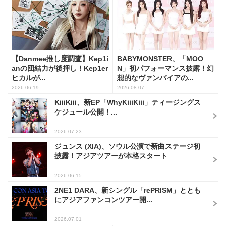
【Danmee推し度調査】Kep1i
BABYMONSTER、「MOO
anの団結力が後押し！Kep1er
N」初パフォーマンス披露！幻
ヒカルが...
想的なヴァンパイアの...
2026.06.19
2026.08.07
KiiiKiii、新EP「WhyKiiiKiii」ティージングス
ケジュール公開！...
2026.07.23
ジュンス (XIA)、ソウル公演で新曲ステージ初
披露！アジアツアーが本格スタート
2026.06.15
2NE1 DARA、新シングル「rePRISM」ととも
にアジアファンコンツアー開...
2026.07.01