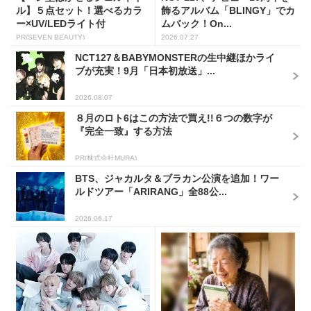
ル】５点セット！選べるカラ
飾るアルバム「BLINGY」でカ
ー×UV/LEDライト付
ムバック！On...
PR(SEVEN BEAUTY)
2026.07.27
NCT127＆BABYMONSTERの生中継ほかライ
ブが充実！9月「日本初放送」...
2026.08.07
８月のロト6はこの方法で買え!!６つの数字が
『完全一致』する方法
PR(株式会社MURA)
BTS、ジャカルタ＆ブラカン公演を追加！ワー
ルドツアー「ARIRANG」全88公...
2026.06.17