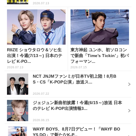
2026.07.13
RIIZE ショウタロウ＆ソヒ生
東方神起 ユンホ、初ソロコン
出演！今週(7/13～) 日本のテ
で新曲「Time’s Tickin’」初パ
レビ K-PO...
フォーマン...
2026.07.13
2026.07.15
NCT JNJMファンミが日本TV初上陸！8月B
S・CS「K-POP公演」放送ス...
2026.07.22
ジェジュン新曲初披露！今週(6/15～)放送 日本
のテレビ K-POP出演情報3...
2026.06.15
WAYF BOYS、8月7日デビュー！「WAYF BO
YS DO」で新たなK-P...