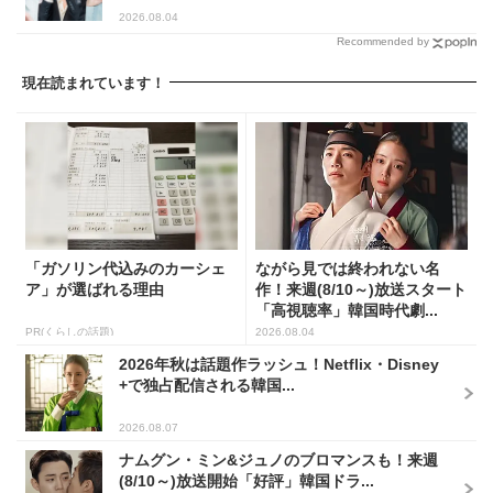
2026.08.04
Recommended by
現在読まれています！
「ガソリン代込みのカーシェ
ながら見では終われない名
ア」が選ばれる理由
作！来週(8/10～)放送スタート
「高視聴率」韓国時代劇...
PR(くらしの話題)
2026.08.04
2026年秋は話題作ラッシュ！Netflix・Disney
+で独占配信される韓国...
2026.08.07
ナムグン・ミン&ジュノのブロマンスも！来週
(8/10～)放送開始「好評」韓国ドラ...