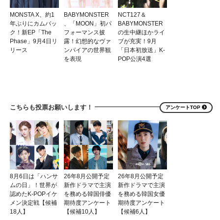
MONSTA X、約1
BABYMONSTER
NCT127＆
年ぶりにカムバッ
、「MOON」初パ
BABYMONSTER
ク！新EP「The
フォーマンス披
の生中継ほかライ
Phase」9月4日リ
露！幻想的なヴァ
ブが充実！9月
リース
ンパイアの世界観
「日本初放送」K-
を表現
POP公演4選
こちらも投票お願いします！
アンケートTOP
8月6日は「ハンサ
26年8月公開予定
26年8月公開予定
ムの日」！世界が
新作ドラマで主演
新作ドラマで主演
認めたK-POPイケ
を務める韓国俳優
を務める韓国女優
メン決定戦【候補
期待度アンケート
期待度アンケート
18人】
【候補10人】
【候補6人】