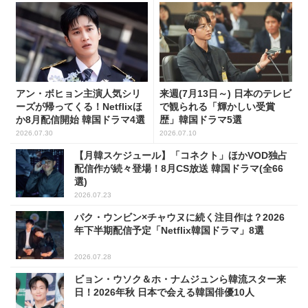
アン・ボヒョン主演人気シリ
来週(7月13日～) 日本のテレビ
ーズが帰ってくる！Netflixほ
で観られる「輝かしい受賞
か8月配信開始 韓国ドラマ4選
歴」韓国ドラマ5選
2026.07.30
2026.07.10
【月韓スケジュール】「コネクト」ほかVOD独占
配信作が続々登場！8月CS放送 韓国ドラマ(全66
選)
2026.07.23
パク・ウンビン×チャウヌに続く注目作は？2026
年下半期配信予定「Netflix韓国ドラマ」8選
2026.07.28
ビョン・ウソク＆ホ・ナムジュンら韓流スター来
日！2026年秋 日本で会える韓国俳優10人