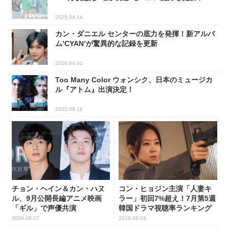
2025.04.14
カン・ダニエル センターの底力を発揮！新アルバ
ム’CYAN’が驚異的な記録を更新
2020.04.01
Too Many Color ウォンシク、日本のミュージカ
ル『アトム』出演決定！
2025.09.16
チョン・ヘイン＆カン・ハヌ
コン・ヒョジン主演「人妻キ
ル、9月公開長編アニメ映画
ラー」初回7%超え！7月第5週
「ギル」で声優共演
韓国ドラマ視聴率ランキング
2026.08.07
2026.08.03