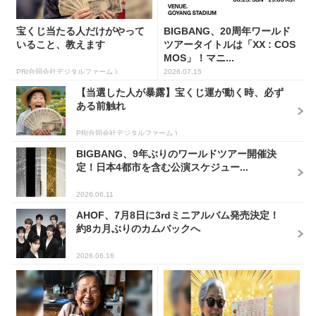
宝くじ当たる人だけがやって
BIGBANG、20周年ワールド
いること、教えます
ツアータイトルは「XX : COS
MOS」！マニ...
PR(合同会社デジタルファーム )
2026.07.15
【当選した人が暴露】宝くじ運が動く時、必ず
ある前触れ
PR(合同会社デジタルファーム )
BIGBANG、9年ぶりのワールドツアー開催決
定！日本4都市を含む公演スケジュー...
2026.06.11
AHOF、7月8日に3rdミニアルバム発売決定！
約8カ月ぶりのカムバックへ
2026.06.16