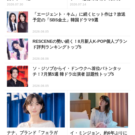
会に出席！(PHOTO18枚)
2026.07.30
2026.07.14
「エージェント・キム」に続くヒット作は？放送
予定の「SBS金土」韓国ドラマ9選
2026.08.05
RESCENEの勢い続く！8月新人K-POP個人ブラン
ド評判ランキングトップ5
2026.08.06
ソ・ジソブからイ・ドンウクへ首位バトンタッ
チ！7月第5週 韓ドラ出演者 話題性トップ5
2026.08.05
ナナ、ブランド「フェラガ
イ・ミンジョン、約6年ぶりに