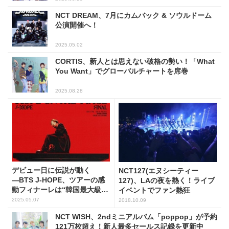
NCT DREAM、7月にカムバック & ソウルドーム
公演開催へ！
2025.05.02
CORTIS、新人とは思えない破格の勢い！「What
You Want」でグローバルチャートを席巻
2025.08.28
デビュー日に伝説が動く
NCT127(エヌシーティー
―BTS J-HOPE、ツアーの感
127)、LAの夜を熱く！ライブ
動フィナーレは“韓国最大級ス
イベントでファン熱狂
テージ”で
2025.05.07
2018.10.09
NCT WISH、2ndミニアルバム「poppop」が予約
121万枚超え！新人最多セールス記録を更新中