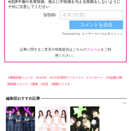
記事に関するご意見や情報提供はこちらの
フォーム
をご利
用ください。
韓国芸能ニュース
K-POP
K-POP男性アーティスト
コンサート
今話題の韓
国芸能トピック
新曲
近況
韓国アイドル
編集部おすすめ記事