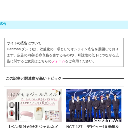
サイトの広告について
Danmee(ダンミ)は、収益化の一環としてオンライン広告を展開しており
ます。広告の内容(公序良俗を害するもの)や、可読性の低下につながる広
告に関するご意見はこちらの
フォーム
をご利用ください。
この記事と関連度が高いトピック
【ペン型はがせるジェルネイ
NCT 127、デビュー10周年を