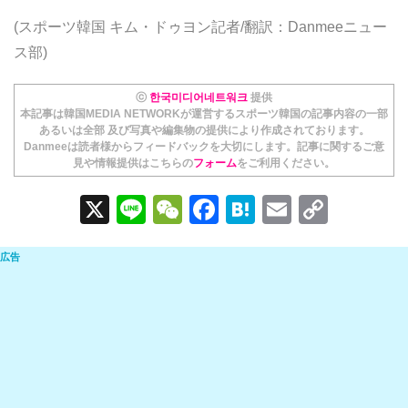
(スポーツ韓国 キム・ドゥヨン記者/翻訳：Danmeeニュー
ス部)
ⓒ
한국미디어네트워크
提供
本記事は韓国MEDIA NETWORKが運営するスポーツ韓国の記事内容の一部
あるいは全部 及び写真や編集物の提供により作成されております。
Danmeeは読者様からフィードバックを大切にします。記事に関するご意
見や情報提供はこちらの
フォーム
をご利用ください。
X
Li
W
F
H
E
C
n
e
a
at
m
o
e
C
c
e
ail
p
h
e
n
y
at
b
a
Li
o
n
o
k