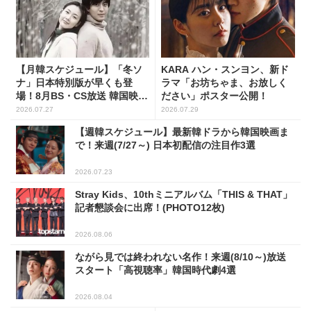
【月韓スケジュール】「冬ソ
KARA ハン・スンヨン、新ド
ナ」日本特別版が早くも登
ラマ「お坊ちゃま、お放しく
場！8月BS・CS放送 韓国映画
ださい」ポスター公開！
(全109選)
2026.07.27
2026.07.29
【週韓スケジュール】最新韓ドラから韓国映画ま
で！来週(7/27～) 日本初配信の注目作3選
2026.07.23
Stray Kids、10thミニアルバム「THIS & THAT」
記者懇談会に出席！(PHOTO12枚)
2026.08.06
ながら見では終われない名作！来週(8/10～)放送
スタート「高視聴率」韓国時代劇4選
2026.08.04