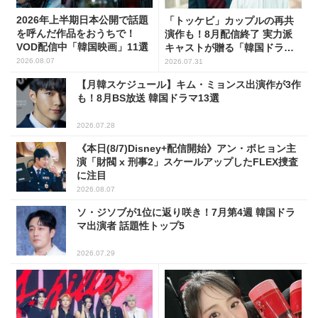
2026年上半期日本公開で話題
「トッケビ」カップルの再共
を呼んだ作品をおうちで！
演作も！8月配信終了 実力派
VOD配信中「韓国映画」11選
キャストが贈る「韓国ドラ
マ」5選
2026.08.07
2026.07.31
【月韓スケジュール】キム・ミョンス出演作が3作
も！8月BS放送 韓国ドラマ13選
2026.07.28
《本日(8/7)Disney+配信開始》アン・ボヒョン主
演「財閥 x 刑事2」スケールアップしたFLEX捜査
に注目
2026.08.07
ソ・ジソブが1位に返り咲き！7月第4週 韓国ドラ
マ出演者 話題性トップ5
2026.07.29