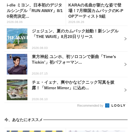
i-dle ミヨン、日本初のデジタ
KARAの名曲が新たな姿で登
ルシングル「RUN AWAY」8/1
場！7月韓国カムバックのK-P
0発売決定...
OPアーティスト9組
2026.08.06
2026.06.26
ジェジュン、夏のカムバック始動！新シングル
「THE WAVE」8月20日リリース
2026.08.03
東方神起 ユンホ、初ソロコンで新曲「Time’s
Tickin’」初パフォーマン...
2026.07.15
チェ・イェナ、爽やかなピクニック写真を披
露！「Mirror Mirror」に込め...
2026.06.10
Recommended by
今、あなたにオススメ