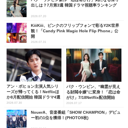
出しは？7月第3週 韓国ドラマ視聴率ランキング
2026.07.20
KiiiKiii、ピンクのフリップフォンで彩るY2K世界
観！「Candy Pink Magic Hole Flip Phone」公
開
2026.07.31
アン・ボヒョン主演人気シリ
パク・ウンビン、“幽霊が見え
ーズが帰ってくる！Netflixほ
る財閥令嬢”に変身！「恋は命
か8月配信開始 韓国ドラマ4選
がけ」7/18Netflix配信開始
2026.07.30
2026.07.17
NouerA、音楽番組「SHOW CHAMPION」デビュ
ー初の1位を獲得！(PHOTO9枚)