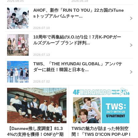
2026.08.05
2026.06.18
AHOF、新作「RUN TO YOU」22カ国のiTune
sトップアルバムチャー...
2026.07.10
10周年で再集結のI.O.Iが1位！7月K-POPガー
ルズグループ ブランド評判...
2026.07.13
TWS、「THE HYUNDAI GLOBAL」アンバサ
ダーに就任！韓国と日本を...
2026.07.02
【Danmee推し度調査】81.3
TWSの魅力が詰まった特別空
4%の支持を獲得！ONFが“期
間！「TWS D’ICON POP-UP I