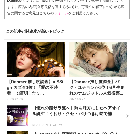
Danmee(ダンミ)は、収益化の一環としてオンライン広告を展開しており
ます。広告の内容(公序良俗を害するもの)や、可読性の低下につながる広
告に関するご意見はこちらの
フォーム
をご利用ください。
この記事と関連度が高いトピック
【Danmee推し度調査】n.SSi
【Danmee推し度調査】パ
gn カズタ1位！「愛の不時
ク・ユチョンが1位！6月生ま
着」で証明したミ...
れのナムジャドル人気投票...
2026.06.25
2026.06.26
【憧れの艶サラ髪へ】熱を味方にしたヘアオイ
ル誕生！うねり・クセ・パサつきは熱で補...
PR(SEVEN BEAUTY)
【Danmee推し度調査】n.SSign カズタ1位！