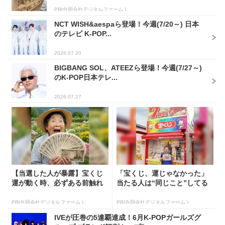
PR(合同会社デジタルファーム )
NCT WISH&aespaら登場！今週(7/20～) 日本
のテレビ K-POP...
2026.07.20
BIGBANG SOL、ATEEZら登場！今週(7/27～)
のK-POP日本テレ...
2026.07.27
【当選した人が暴露】宝くじ
「宝くじ、運じゃなかった」
運が動く時、必ずある前触れ
当たる人は“同じこと”してる
PR(合同会社デジタルファーム )
PR(合同会社デジタルファーム )
IVEが圧巻の5連覇達成！6月K-POPガールズグ