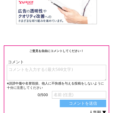
e
C
c
e
ail
p
h
e
n
y
at
b
a
Li
o
n
o
k
k
ご意見を自由にコメントしてください！