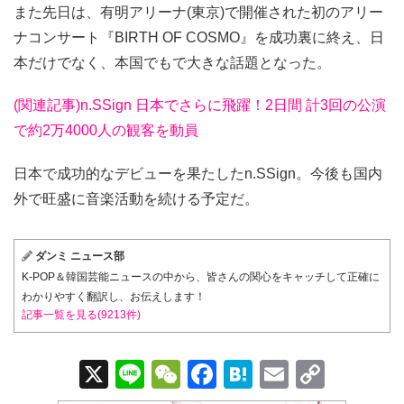
また先日は、有明アリーナ(東京)で開催された初のアリー
ナコンサート『BIRTH OF COSMO』を成功裏に終え、日
本だけでなく、本国でもで大きな話題となった。
(関連記事)n.SSign 日本でさらに飛躍！2日間 計3回の公演
で約2万4000人の観客を動員
日本で成功的なデビューを果たしたn.SSign。今後も国内
外で旺盛に音楽活動を続ける予定だ。
ダンミ ニュース部
K-POP＆韓国芸能ニュースの中から、皆さんの関心をキャッチして正確に
わかりやすく翻訳し、お伝えします！
記事一覧を見る(9213件)
X
Li
W
F
H
E
C
n
e
a
at
m
o