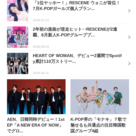
「1位ヤッホー！」RESCENE ウォニが首位！
7月K-POPガールズ個人ブラン...
2026.07.21
2年前の楽曲が逆走ヒット･･RESCENEが2連
覇、8月新人K-POPグループブ...
2026.08.04
HEART OF WOMAN、デビュー2週間でSpotif
y累計110万ストリー...
2026.06.11
AEN、日韓同時デビュー！1st
K-POP界の「モナキ」？歌で
EP「A NEW ERA OF NOW」
魅せるも共通点の注目韓国歌
でグロ...
謡グループ4組