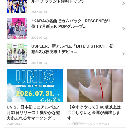
ループ ブランド評判トップ5
2026.06.15
“KARAの名曲でカムバック” RESCENEが1
位！7月新人K-POPグループ...
2026.07.02
USPEER、新アルバム「BITE DISTRICT」初
動5.2万枚突破！デビュ...
2026.06.24
UNIS、日本初ミニアルバム7
【今すぐやって】60歳以上は
月31日リリース！爽やかな魅
〇〇しないと金運が崩壊しま
力あふれるサマーソング...
す
2026.06.18
PR(合同会社デジタルファーム )