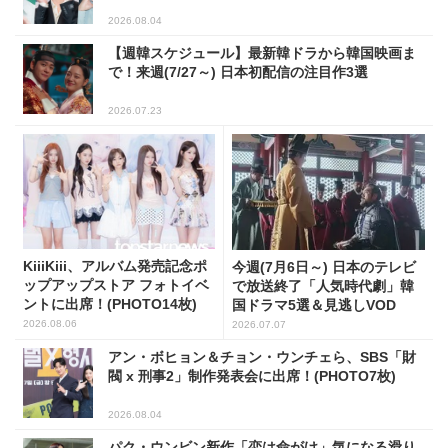
2026.08.04
【週韓スケジュール】最新韓ドラから韓国映画ま
で！来週(7/27～) 日本初配信の注目作3選
2026.07.23
KiiiKiii、アルバム発売記念ポ
今週(7月6日～) 日本のテレビ
ップアップストア フォトイベ
で放送終了「人気時代劇」韓
ントに出席！(PHOTO14枚)
国ドラマ5選＆見逃しVOD
2026.08.06
2026.07.07
アン・ボヒョン＆チョン・ウンチェら、SBS「財
閥 x 刑事2」制作発表会に出席！(PHOTO7枚)
2026.08.04
パク・ウンビン新作「恋は命がけ」気になる滑り