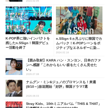
2024.02.05
K-POP界に強いインパクトを
n.SSign 6ヵ月ぶりに韓国でカ
残したn.SSign！韓国デビュ
ムバック！K-POPシーンをポ
ー活動を終了
ジティブなエネルギーに染め
る
2024.02.16
【囲み取材】KARA ハン・スンヨン、日本のファ
ンへ感謝「これからもいい姿をたくさん見せた
い」
2026.07.08
ナムグン・ミン&ジュノのブロマンスも！来週
(8/10～)放送開始「好評」韓国ドラマ7選
2026.08.03
Stray Kids、10thミニアルバム「THIS & THAT」