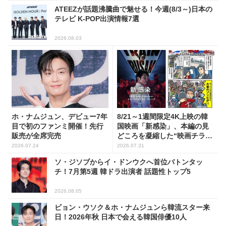
ATEEZが話題沸騰曲で魅せる！今週(8/3～)日本の
テレビ K-POP出演情報7選
2026.08.03
ホ・ナムジュン、デビュー7年
8/21～1週間限定4K上映の韓
目で初のファンミ開催！先行
国映画「新感染」、本編の見
販売が全席完売
どころを凝縮した“映画チラ見
せマンガ”を公開！
2026.07.24
2026.07.31
ソ・ジソブからイ・ドンウクへ首位バトンタッ
チ！7月第5週 韓ドラ出演者 話題性トップ5
2026.08.05
ビョン・ウソク＆ホ・ナムジュンら韓流スター来
日！2026年秋 日本で会える韓国俳優10人