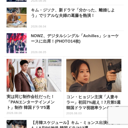
2026.08.06
キム・ジソク、新ドラマ「分かった、離婚しよ
う」でリアルな夫婦の葛藤を熱演！
2026.08.04
NOWZ、デジタルシングル「Achilles」ショーケ
ースに出席！(PHOTO14枚)
2026.08.05
実は同じ制作会社だった！
コン・ヒョジン主演「人妻キ
「PANエンターテインメン
ラー」初回7%超え！7月第5週
ト」制作 韓国ドラマ5選
韓国ドラマ視聴率ランキング
2026.08.06
2026.08.03
【月韓スケジュール】キム・ミョンス出演作が3作
も！8月BS放送 韓国ドラマ13選