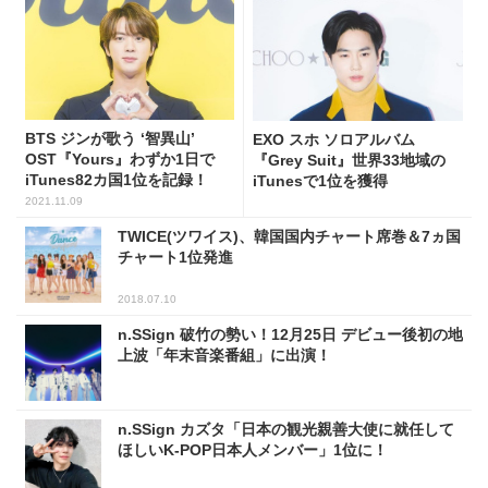
BTS ジンが歌う ‘智異山’
EXO スホ ソロアルバム
OST『Yours』わずか1日で
『Grey Suit』世界33地域の
iTunes82カ国1位を記録！
iTunesで1位を獲得
2021.11.09
TWICE(ツワイス)、韓国国内チャート席巻＆7ヵ国
チャート1位発進
2018.07.10
n.SSign 破竹の勢い！12月25日 デビュー後初の地
上波「年末音楽番組」に出演！
n.SSign カズタ「日本の観光親善大使に就任して
ほしいK-POP日本人メンバー」1位に！