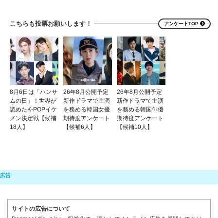
こちらも投票お願いします！
アンケートTOP
8月6日は「ハンサ
26年8月公開予定
26年8月公開予定
ムの日」！世界が
新作ドラマで主演
新作ドラマで主演
認めたK-POPイケ
を務める韓国女優
を務める韓国俳優
メン決定戦【候補
期待度アンケート
期待度アンケート
18人】
【候補6人】
【候補10人】
サイトの広告について