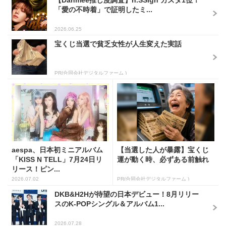
「愛の不時着」で証明したミ...
2026.06.25
宝くじ当選で貧乏女性が人生変えた実話
PR(合同会社デジタルファーム )
aespa、日本初ミニアルバム
【当選した人が暴露】宝くじ
「KISS N TELL」7月24日リ
運が動く時、必ずある前触れ
リース！ピン...
2026.07.02
PR(合同会社デジタルファーム )
DKB&H2Hが待望の日本デビュー！8月リリー
スのK-POPシングル＆アルバム1...
2026.07.28