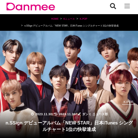
HOME
Kニュース
K-POP
n.SSign デビューアルバム「NEW STAR」日本iTunes シングルチャート1位の快挙達成
K-POP
2023.11.30
/
2023.11.30
/
ダンミ ニュース部
n.SSign デビューアルバム「NEW STAR」日本iTunes シング
ルチャート1位の快挙達成