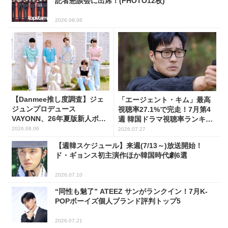
記者懇談会に出席！(PHOTO12枚)
2026.08.06
【Danmee推し度調査】ジェ
「エージェント・キム」最高
ジュンプロデュース
視聴率27.1%で完走！7月第4
VAYONN、26年夏版新人ボー
週 韓国ドラマ視聴率ランキン
イズグループ人気No.1に
グ
2026.08.06
2026.07.27
【週韓スケジュール】来週(7/13～)放送開始！
ド・ギョンス初主演作ほか韓国時代劇6選
2026.07.10
“同性も魅了” ATEEZ サンがランクイン！7月K-
POPボーイズ個人ブランド評判トップ5
2026.07.21