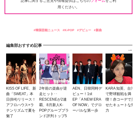
記事に関するご意見や情報提供はこちらの
フォーム
をご利
用ください。
韓国芸能ニュース
K-POP
デビュー
新曲
編集部おすすめ記事
KISS OF LIFE、新
2年前の楽曲が逆
AEN、日韓同時デ
KARA 知英、台湾
曲「SWEAT」本
走ヒット･･
ビュー！1st
で野球観戦を満
日(8/4)リリース！
RESCENEが2連
EP「A NEW ERA
喫！赤コーデで見
アフロハウス×ラ
覇、8月新人K-
OF NOW」でグロ
せたキュートな魅
テンリズムで夏を
POPグループブラ
ーバルな第一歩
力
魅了
ンド評判トップ5