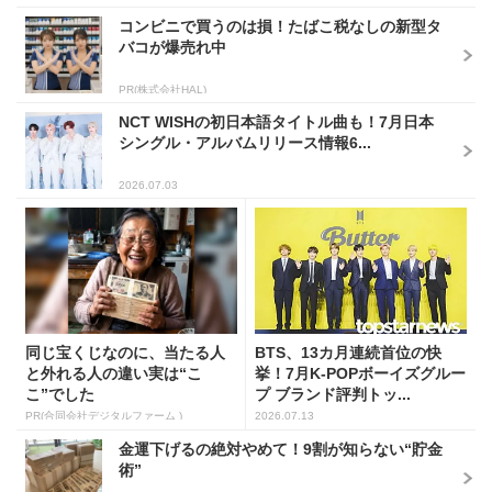
コンビニで買うのは損！たばこ税なしの新型タ
バコが爆売れ中
PR(株式会社HAL)
NCT WISHの初日本語タイトル曲も！7月日本
シングル・アルバムリリース情報6...
2026.07.03
同じ宝くじなのに、当たる人
BTS、13カ月連続首位の快
と外れる人の違い実は“こ
挙！7月K-POPボーイズグルー
こ”でした
プ ブランド評判トッ...
PR(合同会社デジタルファーム )
2026.07.13
金運下げるの絶対やめて！9割が知らない“貯金
術”