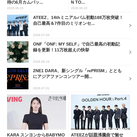
待の6月カムバッ...
N TO...
2026.06.15
2026.06.22
ATEEZ、14thミニアルバム初動188万枚突破！
自己最高＆7作目のミリオンセ...
2026.07.03
ONF「ONF: MY SELF」で自己最高の初動記
録を更新！11万枚超えの快挙
2026.06.24
2NE1 DARA、新シングル「rePRISM」ととも
にアジアファンコンツアー開...
2026.07.01
KARA スンヨンからBABYMO
ATEEZが話題沸騰曲で魅せ