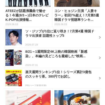
ATEEZが話題沸騰曲で魅せ
コン・ヒョジン主演「人妻キ
る！今週(8/3～)日本のテレビ
ラー」初回7%超え！7月第5週
K-POP出演情報...
韓国ドラマ視聴率ランキ...
2026.08.03
2026.08.03
ソ・ジソブが1位に返り咲き！7月第4週 韓国ド
ラマ出演者 話題性トップ5
2026.07.29
8/21～1週間限定4K上映の韓国映画「新感
染」、本編の見どころを凝縮した“映画...
2026.07.31
楽天週間ランキング1位！シリーズ累計3億包
のスッキリ茶。380円でお試し
PR(ハーブ健康本舗)