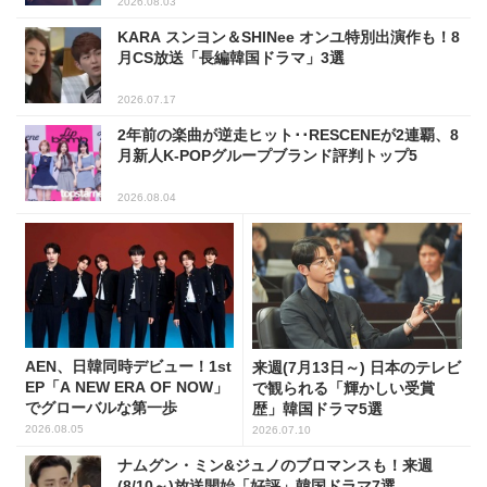
2026.08.03
KARA スンヨン＆SHINee オンユ特別出演作も！8
月CS放送「長編韓国ドラマ」3選
2026.07.17
2年前の楽曲が逆走ヒット･･RESCENEが2連覇、8
月新人K-POPグループブランド評判トップ5
2026.08.04
AEN、日韓同時デビュー！1st
来週(7月13日～) 日本のテレビ
EP「A NEW ERA OF NOW」
で観られる「輝かしい受賞
でグローバルな第一歩
歴」韓国ドラマ5選
2026.08.05
2026.07.10
ナムグン・ミン&ジュノのブロマンスも！来週
(8/10～)放送開始「好評」韓国ドラマ7選