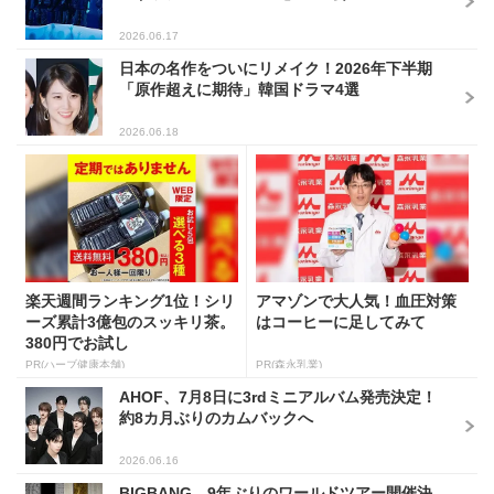
2026.06.17
日本の名作をついにリメイク！2026年下半期
「原作超えに期待」韓国ドラマ4選
2026.06.18
楽天週間ランキング1位！シリ
アマゾンで大人気！血圧対策
ーズ累計3億包のスッキリ茶。
はコーヒーに足してみて
380円でお試し
PR(ハーブ健康本舗)
PR(森永乳業)
AHOF、7月8日に3rdミニアルバム発売決定！
約8カ月ぶりのカムバックへ
2026.06.16
BIGBANG、9年ぶりのワールドツアー開催決