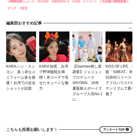
韓国芸能ニュース
K-POP
MONSTA X
SNS
イベント
今話題の韓国芸能ト
ピック
近況
編集部おすすめ記事
KARA ハン・スン
KARA 知英、台湾
【Danmee推し度
KISS OF LIFE、新
ヨン、真っ赤なユ
で野球観戦を満
調査】ジェジュン
曲「SWEAT」本
ニフォーム姿を披
喫！赤コーデで見
プロデュース
日(8/4)リリース！
露！台湾での近況
せたキュートな魅
VAYONN、26年
アフロハウス×ラ
ショットが話題
力
夏版新人ボーイズ
テンリズムで夏を
グループ人気No.1
魅了
に
こちらも投票お願いします！
アンケートTOP