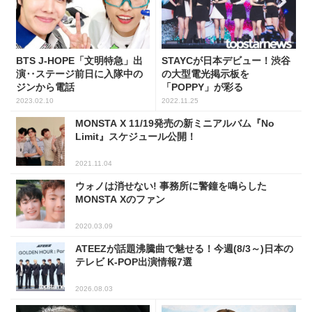
BTS J-HOPE「文明特急」出
STAYCが日本デビュー！渋谷
演‥ステージ前日に入隊中の
の大型電光掲示板を
ジンから電話
「POPPY」が彩る
2023.02.10
2022.11.25
MONSTA X 11/19発売の新ミニアルバム『No
Limit』スケジュール公開！
2021.11.04
ウォノは消せない! 事務所に警鐘を鳴らした
MONSTA Xのファン
2020.03.09
ATEEZが話題沸騰曲で魅せる！今週(8/3～)日本の
テレビ K-POP出演情報7選
2026.08.03