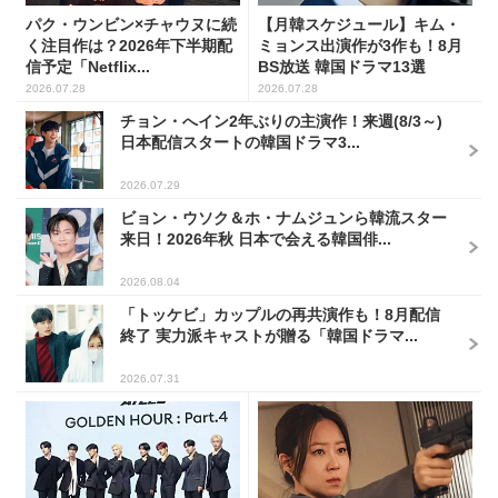
パク・ウンビン×チャウヌに続
【月韓スケジュール】キム・
く注目作は？2026年下半期配
ミョンス出演作が3作も！8月
信予定「Netflix...
BS放送 韓国ドラマ13選
2026.07.28
2026.07.28
チョン・へイン2年ぶりの主演作！来週(8/3～)
日本配信スタートの韓国ドラマ3...
2026.07.29
ビョン・ウソク＆ホ・ナムジュンら韓流スター
来日！2026年秋 日本で会える韓国俳...
2026.08.04
「トッケビ」カップルの再共演作も！8月配信
終了 実力派キャストが贈る「韓国ドラマ...
2026.07.31