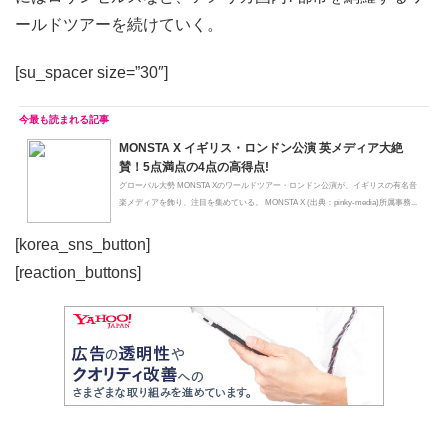
ールドツアーを続けていく。
[su_spacer size=”30″]
MONSTA X イギリス・ロンドン公演 英メディア大絶
賛！5点満点の4点の高得点!
グローバル大勢 MONSTA Xのワールドツアー・ロンドン公演が、イギリスの有名音
楽メディアを飾り、注目を集めている。 MONSTA X (出典：pinky-media)所属事務...
[korea_sns_button]
[reaction_buttons]