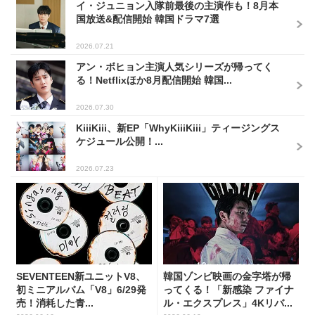
イ・ジュニョン入隊前最後の主演作も！8月本
国放送&配信開始 韓国ドラマ7選
2026.07.21
アン・ボヒョン主演人気シリーズが帰ってく
る！Netflixほか8月配信開始 韓国...
2026.07.30
KiiiKiii、新EP「WhyKiiiKiii」ティージングス
ケジュール公開！...
2026.07.23
SEVENTEEN新ユニットV8、
韓国ゾンビ映画の金字塔が帰
初ミニアルバム「V8」6/29発
ってくる！「新感染 ファイナ
売！消耗した青...
ル・エクスプレス」4Kリバ...