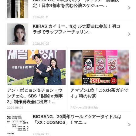
定！日本4都市を含む公演スケジュー...
2026.06.11
KIIRAS カイリー、f(x) ルナ新曲に参加！初コ
ラボでラップフィーチャリン...
2026.06.09
アン・ボヒョン＆チョン・ウ
アマゾン1位「このお茶ガチで
ンチェら、SBS「財閥 x 刑事
す」噂のお茶
2」制作発表会に出席！...
2026.08.04
PR(ハーブ健康本舗)
BIGBANG、20周年ワールドツアータイトルは
「XX : COSMOS」！マニ...
2026.07.15