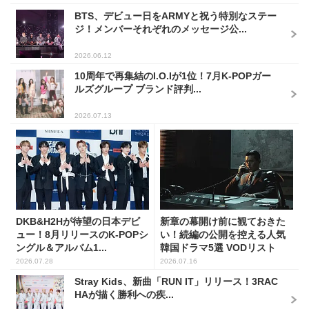
BTS、デビュー日をARMYと祝う特別なステー
ジ！メンバーそれぞれのメッセージ公...
2026.06.12
10周年で再集結のI.O.Iが1位！7月K-POPガー
ルズグループ ブランド評判...
2026.07.13
DKB&H2Hが待望の日本デビ
新章の幕開け前に観ておきた
ュー！8月リリースのK-POPシ
い！続編の公開を控える人気
ングル＆アルバム1...
韓国ドラマ5選 VODリスト
2026.07.28
2026.07.16
Stray Kids、新曲「RUN IT」リリース！3RAC
HAが描く勝利への疾...