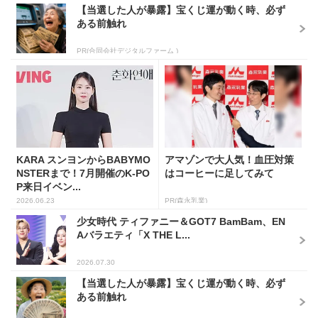
【当選した人が暴露】宝くじ運が動く時、必ず
ある前触れ
PR(合同会社デジタルファーム )
KARA スンヨンからBABYMO
アマゾンで大人気！血圧対策
NSTERまで！7月開催のK-PO
はコーヒーに足してみて
P来日イベン...
2026.06.23
PR(森永乳業)
少女時代 ティファニー＆GOT7 BamBam、EN
Aバラエティ「X THE L...
2026.07.30
【当選した人が暴露】宝くじ運が動く時、必ず
ある前触れ