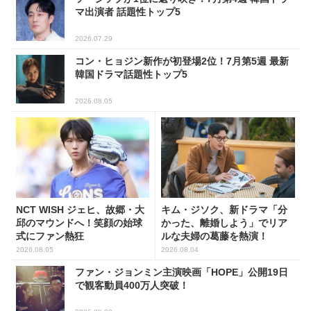
マ出演者 話題性トップ5
2026.07.29
コン・ヒョジン新作が初登場2位！7月第5週 最新
韓国ドラマ話題性トップ5
2026.08.05
NCT WISH ジェヒ、故郷・大
キム・ジソク、新ドラマ「分
邱のマウンドへ！笑顔の始球
かった、離婚しよう」でリア
式にファン熱狂
ルな夫婦の葛藤を熱演！
2026.08.05
2026.08.04
ファン・ジョンミン主演映画「HOPE」公開19日
で観客動員400万人突破！