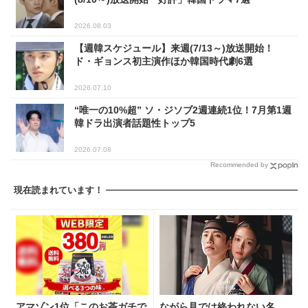
2026.08.03
【週韓スケジュール】来週(7/13～)放送開始！
ド・ギョンス初主演作ほか韓国時代劇6選
2026.07.10
“唯一の10%超” ソ・ジソブ2週連続1位！7月第1週
韓ドラ出演者話題性トップ5
2026.07.08
Recommended by
現在読まれています！
アマゾン1位「このお茶ガチで
ながら見では終われない名