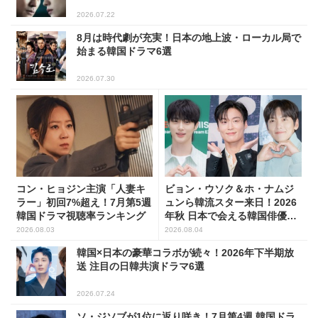
2026.07.22
8月は時代劇が充実！日本の地上波・ローカル局で
始まる韓国ドラマ6選
2026.07.30
コン・ヒョジン主演「人妻キ
ビョン・ウソク＆ホ・ナムジ
ラー」初回7%超え！7月第5週
ュンら韓流スター来日！2026
韓国ドラマ視聴率ランキング
年秋 日本で会える韓国俳優10
人
2026.08.03
2026.08.04
韓国×日本の豪華コラボが続々！2026年下半期放
送 注目の日韓共演ドラマ6選
2026.07.24
ソ・ジソブが1位に返り咲き！7月第4週 韓国ドラ