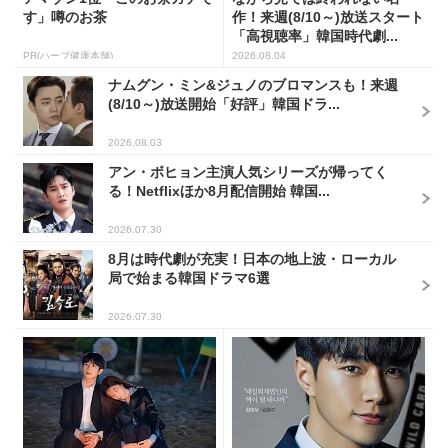
す」噂のお茶
作！来週(8/10～)放送スタート
「高視聴率」韓国時代劇...
PR(ハーブ健康本舗)
2026.08.04
ナムグン・ミン&ジュノのブロマンスも！来週
(8/10～)放送開始「好評」韓国ドラ...
2026.08.03
アン・ボヒョン主演人気シリーズが帰ってく
る！Netflixほか8月配信開始 韓国...
2026.07.30
8月は時代劇が充実！日本の地上波・ローカル
局で始まる韓国ドラマ6選
2026.07.30