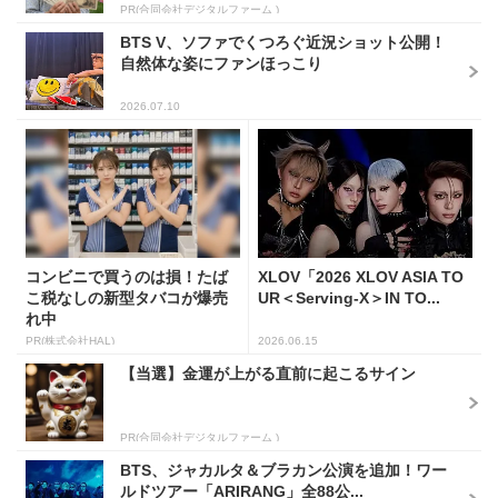
PR(合同会社デジタルファーム )
BTS V、ソファでくつろぐ近況ショット公開！
自然体な姿にファンほっこり
2026.07.10
コンビニで買うのは損！たば
XLOV「2026 XLOV ASIA TO
こ税なしの新型タバコが爆売
UR＜Serving-X＞IN TO...
れ中
PR(株式会社HAL)
2026.06.15
【当選】金運が上がる直前に起こるサイン
PR(合同会社デジタルファーム )
BTS、ジャカルタ＆ブラカン公演を追加！ワー
ルドツアー「ARIRANG」全88公...