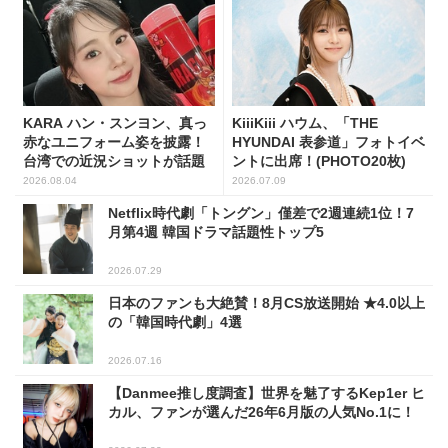
KARA ハン・スンヨン、真っ
KiiiKiii ハウム、「THE
赤なユニフォーム姿を披露！
HYUNDAI 表参道」フォトイベ
台湾での近況ショットが話題
ントに出席！(PHOTO20枚)
2026.08.04
2026.07.09
Netflix時代劇「トングン」僅差で2週連続1位！7
月第4週 韓国ドラマ話題性トップ5
2026.07.29
日本のファンも大絶賛！8月CS放送開始 ★4.0以上
の「韓国時代劇」4選
2026.07.16
【Danmee推し度調査】世界を魅了するKep1er ヒ
カル、ファンが選んだ26年6月版の人気No.1に！