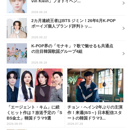
vin Klein」フォトイベン...
2026.06.19
2カ月連続王者はBTS ジミン！26年6月K-POP
ボーイズ個人ブランド評判トッ...
2026.06.22
K-POP界の「モナキ」？歌で魅せるも共通点
の注目韓国歌謡グループ4組
2026.06.18
「エージェント・キム」に続
チョン・へイン2年ぶりの主演
くヒット作は？放送予定の「S
作！来週(8/3～) 日本配信スタ
BS金土」韓国ドラマ9選
ートの韓国ドラマ3...
2026.08.05
2026.07.29