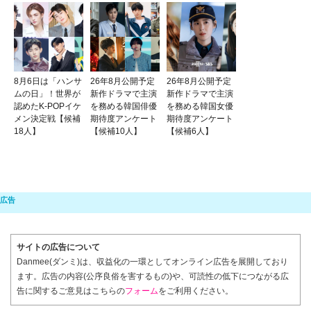
8月6日は「ハンサ
26年8月公開予定
26年8月公開予定
ムの日」！世界が
新作ドラマで主演
新作ドラマで主演
認めたK-POPイケ
を務める韓国俳優
を務める韓国女優
メン決定戦【候補
期待度アンケート
期待度アンケート
18人】
【候補10人】
【候補6人】
サイトの広告について
Danmee(ダンミ)は、収益化の一環としてオンライン広告を展開しており
ます。広告の内容(公序良俗を害するもの)や、可読性の低下につながる広
告に関するご意見はこちらの
フォーム
をご利用ください。