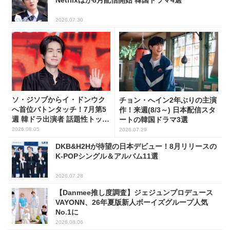
2026.07.30
ソ・ジソブからイ・ドンウク
チョン・へイン2年ぶりの主演
へ首位バトンタッチ！7月第5
作！来週(8/3～) 日本配信スタ
週 韓ドラ出演者 話題性トップ
ートの韓国ドラマ3選
5
2026.08.05
2026.07.29
DKB&H2Hが待望の日本デビュー！8月リリースの
K-POPシングル＆アルバム11選
2026.07.28
【Danmee推し度調査】ジェジュンプロデュース
VAYONN、26年夏版新人ボーイズグループ人気
No.1に
2026.08.06