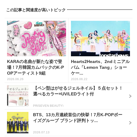
この記事と関連度が高いトピック
KARAの名曲が新たな姿で登
Hearts2Hearts、2ndミニアル
場！7月韓国カムバックのK-P
バム「Lemon Tang」ショー
OPアーティスト9組
ケー...
2026.06.26
2026.06.22
【ペン型はがせるジェルネイル】５点セット！
選べるカラー×UV/LEDライト付
PR(SEVEN BEAUTY)
BTS、13カ月連続首位の快挙！7月K-POPボー
イズグループ ブランド評判トッ...
2026.07.13