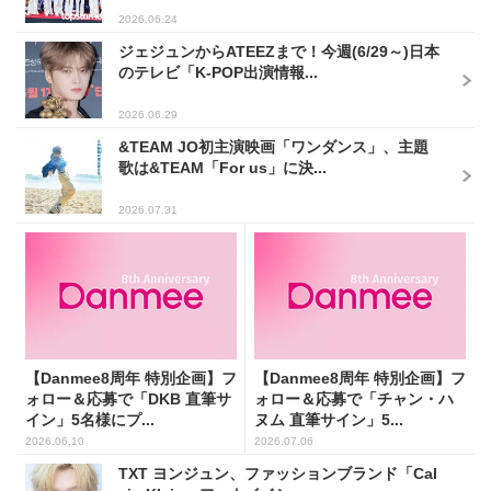
2026.06.24
ジェジュンからATEEZまで！今週(6/29～)日本
のテレビ「K-POP出演情報...
2026.06.29
&TEAM JO初主演映画「ワンダンス」、主題
歌は&TEAM「For us」に決...
2026.07.31
【Danmee8周年 特別企画】フ
【Danmee8周年 特別企画】フ
ォロー＆応募で「DKB 直筆サ
ォロー＆応募で「チャン・ハ
イン」5名様にプ...
ヌム 直筆サイン」5...
2026.06.10
2026.07.06
TXT ヨンジュン、ファッションブランド「Cal