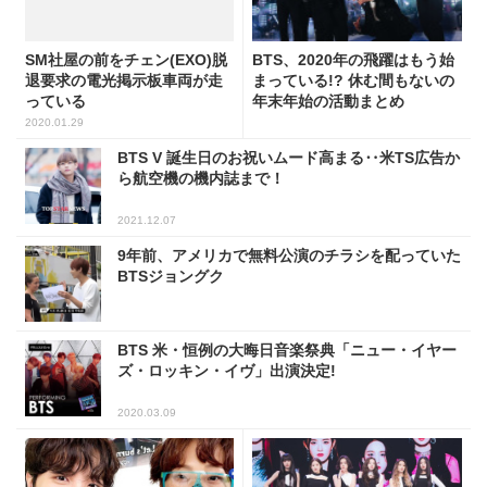
SM社屋の前をチェン(EXO)脱
BTS、2020年の飛躍はもう始
退要求の電光掲示板車両が走
まっている!? 休む間もないの
っている
年末年始の活動まとめ
2020.01.29
BTS V 誕生日のお祝いムード高まる‥米TS広告か
ら航空機の機内誌まで！
2021.12.07
9年前、アメリカで無料公演のチラシを配っていた
BTSジョングク
BTS 米・恒例の大晦日音楽祭典「ニュー・イヤー
ズ・ロッキン・イヴ」出演決定!
2020.03.09