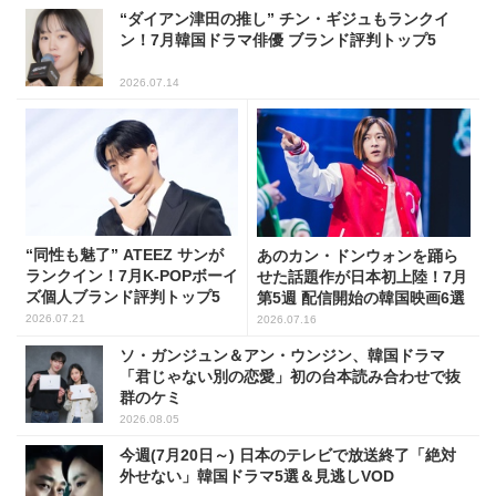
“ダイアン津田の推し” チン・ギジュもランクイ
ン！7月韓国ドラマ俳優 ブランド評判トップ5
2026.07.14
“同性も魅了” ATEEZ サンが
あのカン・ドンウォンを踊ら
ランクイン！7月K-POPボーイ
せた話題作が日本初上陸！7月
ズ個人ブランド評判トップ5
第5週 配信開始の韓国映画6選
2026.07.21
2026.07.16
ソ・ガンジュン＆アン・ウンジン、韓国ドラマ
「君じゃない別の恋愛」初の台本読み合わせで抜
群のケミ
2026.08.05
今週(7月20日～) 日本のテレビで放送終了「絶対
外せない」韓国ドラマ5選＆見逃しVOD