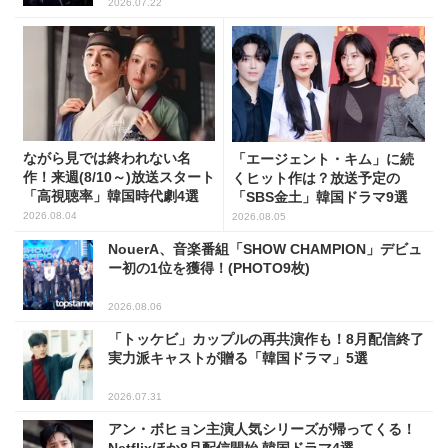
2026.07.22
ながら見では終われない名
「エージェント・キム」に続
作！来週(8/10～)放送スタート
くヒット作は？放送予定の
「高視聴率」韓国時代劇4選
「SBS金土」韓国ドラマ9選
2026.08.04
2026.08.05
NouerA、音楽番組「SHOW CHAMPION」デビュ
ー初の1位を獲得！(PHOTO9枚)
2026.08.06
「トッケビ」カップルの再共演作も！8月配信終了
実力派キャストが贈る「韓国ドラマ」5選
2026.07.31
アン・ボヒョン主演人気シリーズが帰ってくる！
Netflixほか8月配信開始 韓国ドラマ4選