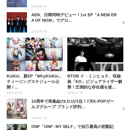
2026.06.15
AEN、日韓同時デビュー！1st EP「A NEW ER
A OF NOW」でグロ...
2026.08.05
KiiiKiii、新EP「WhyKiiiKiii」
BTOB イ・ミンヒョク、収録
ティージングスケジュール公
曲「KO」ビジュアライザー解
開！...
禁！圧倒的な存在感を披...
2026.07.23
2026.07.24
10周年で再集結のI.O.Iが1位！7月K-POPガー
ルズグループ ブランド評判...
2026.07.13
ONF「ONF: MY SELF」で自己最高の初動記