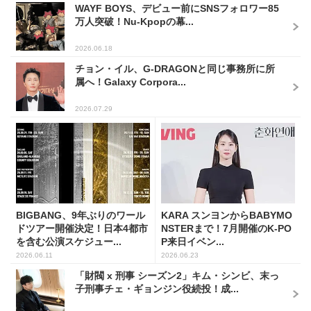
WAYF BOYS、デビュー前にSNSフォロワー85
万人突破！Nu-Kpopの幕...
2026.06.18
チョン・イル、G-DRAGONと同じ事務所に所
属へ！Galaxy Corpora...
2026.07.29
BIGBANG、9年ぶりのワール
KARA スンヨンからBABYMO
ドツアー開催決定！日本4都市
NSTERまで！7月開催のK-PO
を含む公演スケジュー...
P来日イベン...
2026.06.11
2026.06.23
「財閥 x 刑事 シーズン2」キム・シンビ、末っ
子刑事チェ・ギョンジン役続投！成...