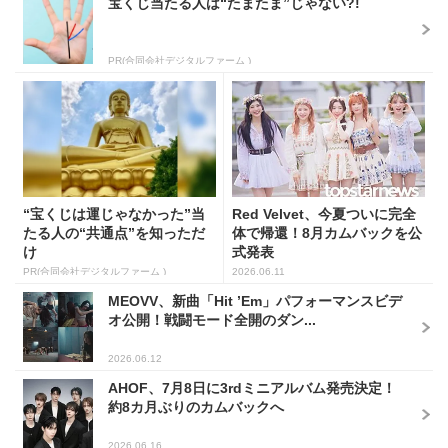
宝くじ当たる人は“たまたま”じゃない?!
PR(合同会社デジタルファーム )
“宝くじは運じゃなかった”当
Red Velvet、今夏ついに完全
たる人の“共通点”を知っただ
体で帰還！8月カムバックを公
け
式発表
PR(合同会社デジタルファーム )
2026.06.11
MEOVV、新曲「Hit ’Em」パフォーマンスビデ
オ公開！戦闘モード全開のダン...
2026.06.12
AHOF、7月8日に3rdミニアルバム発売決定！
約8カ月ぶりのカムバックへ
2026.06.16