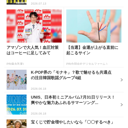
2026.07.13
アマゾンで大人気！血圧対策
【当選】金運が上がる直前に
はコーヒーに足してみて
起こるサイン
PR(森永乳業)
PR(合同会社デジタルファーム )
K-POP界の「モナキ」？歌で魅せるも共通点
の注目韓国歌謡グループ4組
2026.06.18
UNIS、日本初ミニアルバム7月31日リリース！
爽やかな魅力あふれるサマーソング...
2026.06.18
宝くじで貯金増やしたいなら「〇〇するべき」