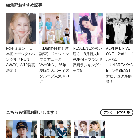
編集部おすすめ記事
i-dle ミヨン、日
【Danmee推し度
RESCENEの勢い
ALPHA DRIVE
本初のデジタルシ
調査】ジェジュン
続く！8月新人K-
ONE、2ndミニア
ングル「RUN
プロデュース
POP個人ブランド
ルバム
AWAY」8/10発売
VAYONN、26年
評判ランキングト
「UNBREAKABL
決定！
夏版新人ボーイズ
ップ5
E : 少年BEAST」
グループ人気No.1
新ビジュアル解
に
禁！
こちらも投票お願いします！
アンケートTOP