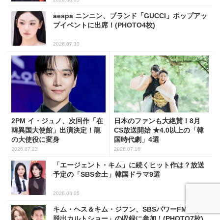
aespa ニンニン、ブランド「GUCCI」ポップアッ
プイベントに出席！(PHOTO4枚)
2026.07.30
2PM イ・ジュノ、次回作「在
日本のファンも大絶賛！8月
韓異国大使館」出演決定！龍
CS放送開始 ★4.0以上の「韓
の大使役に変身
国時代劇」4選
2026.07.23
2026.07.16
「エージェント・キム」に続くヒット作は？放送
予定の「SBS金土」韓国ドラマ9選
2026.08.05
キム・ヘス＆キム・ジフン、SBSパワーFM「2時
脱出カルトショー」の収録に参加！(PHOTO7枚)