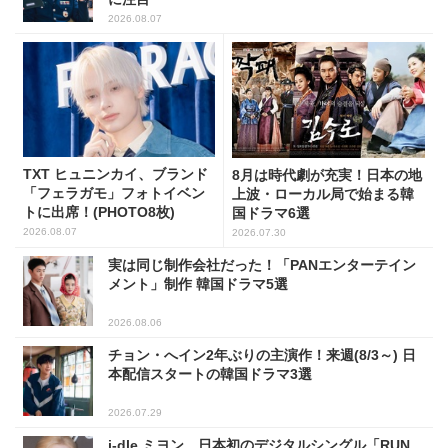
2026.08.07
TXT ヒュニンカイ、ブランド
8月は時代劇が充実！日本の地
「フェラガモ」フォトイベン
上波・ローカル局で始まる韓
トに出席！(PHOTO8枚)
国ドラマ6選
2026.08.07
2026.07.30
実は同じ制作会社だった！「PANエンターテイン
メント」制作 韓国ドラマ5選
2026.08.06
チョン・へイン2年ぶりの主演作！来週(8/3～) 日
本配信スタートの韓国ドラマ3選
2026.07.29
i-dle ミヨン、日本初のデジタルシングル「RUN