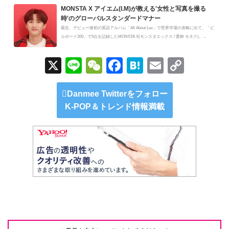
MONSTA X アイエム(I.M)が教える'女性と写真を撮る
時'のグローバルスタンダードマナー
最近、デビュー後初の英語アルバム「All About Luv」で世界市場の攻略に出て、「ビ
ルボード200」で5位を記録したMONSTA X(モンスタエックス / 愛称 モネク)。...
X
Li
W
F
H
E
C
n
e
a
at
m
o
e
C
c
e
ail
p
Danmee Twitterをフォロー
K-POP＆トレンド情報満載
h
e
n
y
at
b
a
Li
o
n
o
k
k