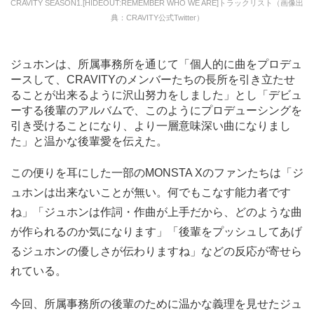
CRAVITY SEASON1.[HIDEOUT:REMEMBER WHO WE ARE]トラックリスト（画像出
典：CRAVITY公式Twitter）
ジュホンは、所属事務所を通じて「個人的に曲をプロデュ
ースして、CRAVITYのメンバーたちの長所を引き立たせ
ることが出来るように沢山努力をしました」とし「デビュ
ーする後輩のアルバムで、このようにプロデューシングを
引き受けることになり、より一層意味深い曲になりまし
た」と温かな後輩愛を伝えた。
この便りを耳にした一部のMONSTA Xのファンたちは「ジ
ュホンは出来ないことが無い。何でもこなす能力者です
ね」「ジュホンは作詞・作曲が上手だから、どのような曲
が作られるのか気になります」「後輩をプッシュしてあげ
るジュホンの優しさが伝わりますね」などの反応が寄せら
れている。
今回、所属事務所の後輩のために温かな義理を見せたジュ