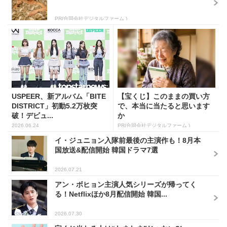
PR(合同会社デジタルファーム )
USPEER、新アルバム「BITE
【宝くじ】このままの買い方
DISTRICT」初動5.2万枚突
で、本当に当たると思います
破！デビュ...
か
2026.06.24
PR(合同会社デジタルファーム )
イ・ジュニョン入隊前最後の主演作も！8月本
国放送&配信開始 韓国ドラマ7選
2026.07.21
アン・ボヒョン主演人気シリーズが帰ってく
る！Netflixほか8月配信開始 韓国...
2026.07.30