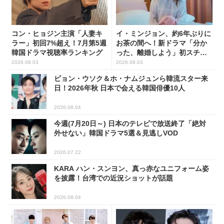
コン・ヒョジン主演「人妻キ
イ・ミンジョン、約6年ぶりに
ラー」初回7%超え！7月第5週
お茶の間へ！新ドラマ「分か
韓国ドラマ視聴率ランキング
った、離婚しよう」初スチー
ル公開
2026.08.03
2026.08.03
ビョン・ウソク＆ホ・ナムジュンら韓流スター来
日！2026年秋 日本で会える韓国俳優10人
2026.08.04
今週(7月20日～) 日本のテレビで放送終了「絶対
外せない」韓国ドラマ5選＆見逃しVOD
2026.07.22
KARA ハン・スンヨン、真っ赤なユニフォーム姿
を披露！台湾での近況ショットが話題
2026.08.04