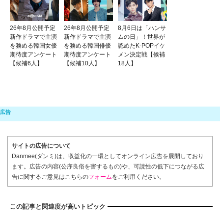
26年8月公開予定
26年8月公開予定
8月6日は「ハンサ
新作ドラマで主演
新作ドラマで主演
ムの日」！世界が
を務める韓国女優
を務める韓国俳優
認めたK-POPイケ
期待度アンケート
期待度アンケート
メン決定戦【候補
【候補6人】
【候補10人】
18人】
サイトの広告について
Danmee(ダンミ)は、収益化の一環としてオンライン広告を展開しており
ます。広告の内容(公序良俗を害するもの)や、可読性の低下につながる広
告に関するご意見はこちらの
フォーム
をご利用ください。
この記事と関連度が高いトピック