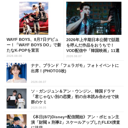
WAYF BOYS、8月7日デビュ
2026年上半期日本公開で話題
ー！「WAYF BOYS DO」で新
を呼んだ作品をおうちで！
たなK-POPを宣言
VOD配信中「韓国映画」11選
2026.08.06
2026.08.07
ナナ、ブランド「フェラガモ」フォトイベントに
出席！(PHOTO3枚)
2026.08.07
ソ・ガンジュン＆アン・ウンジン、韓国ドラマ
「君じゃない別の恋愛」初の台本読み合わせで抜
群のケミ
2026.08.05
《本日(8/7)Disney+配信開始》アン・ボヒョン主
演「財閥 x 刑事2」スケールアップしたFLEX捜査
に注目