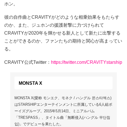
ホン。
彼の自作曲とCRAVITYがどのような相乗効果をもたらす
のか、また、ジュホンの援護射撃に力づけられて
CRAVITYが2020年を輝かせる新人として新たに出撃する
ことができるのか、ファンたちの期待と関心が高まってい
る。
CRAVITY公式Twitter：
https://twitter.com/CRAVITYstarship
MONSTA X
MONSTA X(愛称 モンエク、モネク / ハングル 몬스타엑스)
はSTARSHIPエンターテインメントに所属している6人組ボ
ーイズグループ。2015年5月14日、ミニアルバム
「TRESPASS」、タイトル曲「無断侵入(ハングル 무단침
입)」でデビューを果たした。