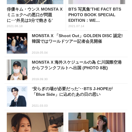
俳優キム・ウンス MONSTA X
BTS 写真集’THE FACT BTS
ミニョクへの悪口が問題
PHOTO BOOK SPECIAL
に‥‘外見は3分で飽きる’
EDITION：WE
REMEMBER’受注受付中！
2021.06.18
2021.07.14
MONSTA X 「Shoot Out」GOLDEN DISC 認定!
韓国ではワールドツアー記者会見開催
2019.05.04
MONSTA X 海外スケジュールの為 仁川国際空港
からフランクフルトへ出国 (PHOTO 8枚)
2019.09.30
‘安らぎの場が必要だった’‥BTS J-HOPEが
「Blue Side」に込めたあの日の思い
2021.03.03