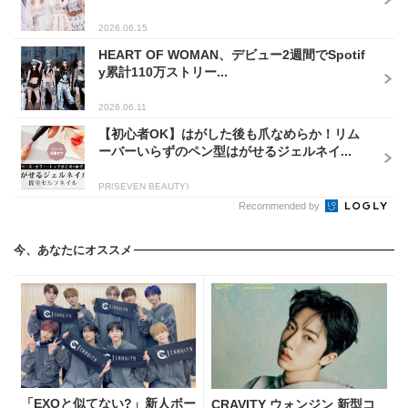
2026.06.15
HEART OF WOMAN、デビュー2週間でSpotif
y累計110万ストリー...
2026.06.11
【初心者OK】はがした後も爪なめらか！リム
ーバーいらずのペン型はがせるジェルネイ...
PR(SEVEN BEAUTY)
Recommended by
今、あなたにオススメ
「EXOと似てない?」新人ボー
CRAVITY ウォンジン 新型コ