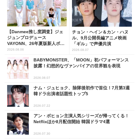
【Danmee推し度調査】ジェ
チョン・ヘイン＆カン・ハヌ
ジュンプロデュース
ル、9月公開長編アニメ映画
VAYONN、26年夏版新人ボー
「ギル」で声優共演
イズグループ人気No.1に
2026.08.06
2026.08.07
BABYMONSTER、「MOON」初パフォーマンス
披露！幻想的なヴァンパイアの世界観を表現
2026.08.07
ナム・ジュヒョク、除隊後初作で首位！7月第3週
韓ドラ出演者話題性トップ5
2026.07.22
アン・ボヒョン主演人気シリーズが帰ってくる！
Netflixほか8月配信開始 韓国ドラマ4選
2026.07.30