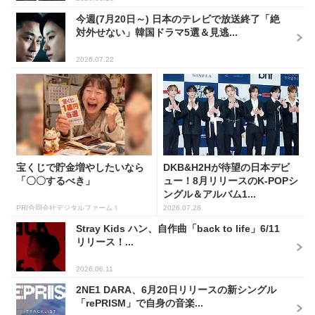
今週(7月20日～) 日本のテレビで放送終了「絶
対外せない」韓国ドラマ5選＆見逃...
2026.07.22
宝くじで貯金増やしたいなら
DKB&H2Hが待望の日本デビ
「〇〇するべき」
ュー！8月リリースのK-POPシ
ングル＆アルバム1...
PR(合同会社デジタルファーム )
2026.07.28
Stray Kids ハン、自作曲「back to life」6/11
リリース！...
2026.06.11
2NE1 DARA、6月20日リリースの新シングル
「rePRISM」で自身の音楽...