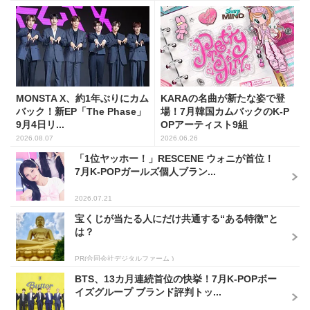
MONSTA X、約1年ぶりにカム
KARAの名曲が新たな姿で登
バック！新EP「The Phase」
場！7月韓国カムバックのK-P
9月4日リ...
OPアーティスト9組
2026.08.07
2026.06.26
「1位ヤッホー！」RESCENE ウォニが首位！
7月K-POPガールズ個人ブラン...
2026.07.21
宝くじが当たる人にだけ共通する“ある特徴”と
は？
PR(合同会社デジタルファーム )
BTS、13カ月連続首位の快挙！7月K-POPボー
イズグループ ブランド評判トッ...