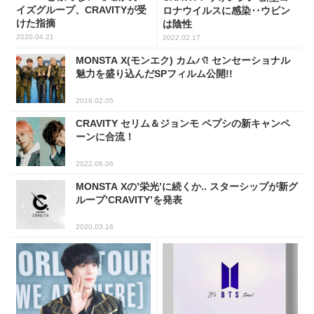
イズグループ、CRAVITYが受
ロナウイルスに感染‥ウビン
けた指摘
は陰性
2020.04.21
2022.02.17
MONSTA X(モンエク) カムバ! センセーショナル
魅力を盛り込んだSPフィルム公開!!
2019.02.05
CRAVITY セリム＆ジョンモ ペプシの新キャンペ
ーンに合流！
2022.06.06
MONSTA Xの’栄光’に続くか.. スターシップが新グ
ループ’CRAVITY’を発表
2020.03.16