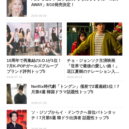
AWAY」8/10発売決定！
2026.08.06
10周年で再集結のI.O.Iが1位！
チョ・ジョンソク主演映画
7月K-POPガールズグループ
「世界で最後の愛しい娘！」
ブランド評判トップ5
花江夏樹のナレーション入り
予告映像解禁！
2026.07.13
2026.08.07
Netflix時代劇「トングン」僅差で2週連続1位！7
月第4週 韓国ドラマ話題性トップ5
2026.07.29
ソ・ジソブからイ・ドンウクへ首位バトンタッ
チ！7月第5週 韓ドラ出演者 話題性トップ5
2026.08.05