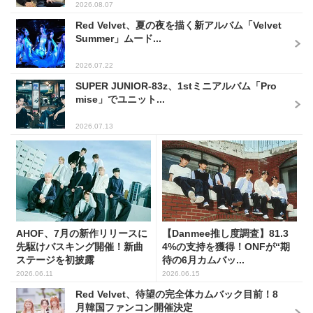
2026.08.07
Red Velvet、夏の夜を描く新アルバム「Velvet
Summer」ムード...
2026.07.22
SUPER JUNIOR-83z、1stミニアルバム「Pro
mise」でユニット...
2026.07.13
AHOF、7月の新作リリースに
【Danmee推し度調査】81.3
先駆けバスキング開催！新曲
4%の支持を獲得！ONFが“期
ステージを初披露
待の6月カムバッ...
2026.06.11
2026.06.15
Red Velvet、待望の完全体カムバック目前！8
月韓国ファンコン開催決定