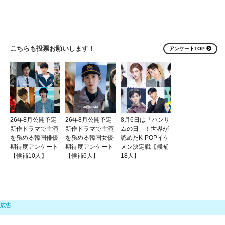
こちらも投票お願いします！
アンケートTOP
26年8月公開予定
26年8月公開予定
8月6日は「ハンサ
新作ドラマで主演
新作ドラマで主演
ムの日」！世界が
を務める韓国俳優
を務める韓国女優
認めたK-POPイケ
期待度アンケート
期待度アンケート
メン決定戦【候補
【候補10人】
【候補6人】
18人】