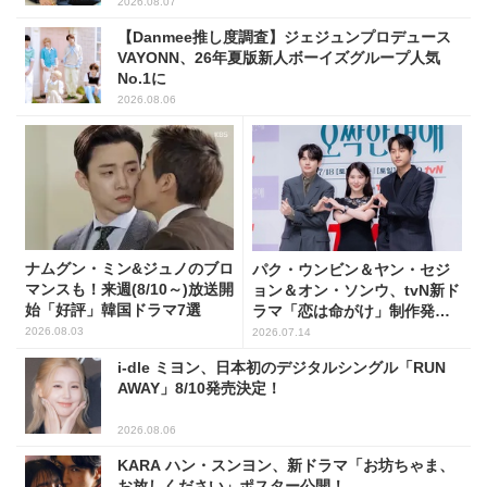
2026.08.07
【Danmee推し度調査】ジェジュンプロデュース
VAYONN、26年夏版新人ボーイズグループ人気
No.1に
2026.08.06
ナムグン・ミン&ジュノのブロ
パク・ウンビン＆ヤン・セジ
マンスも！来週(8/10～)放送開
ョン＆オン・ソンウ、tvN新ド
始「好評」韓国ドラマ7選
ラマ「恋は命がけ」制作発表
会に出席！(PHOTO18枚)
2026.08.03
2026.07.14
i-dle ミヨン、日本初のデジタルシングル「RUN
AWAY」8/10発売決定！
2026.08.06
KARA ハン・スンヨン、新ドラマ「お坊ちゃま、
お放しください」ポスター公開！