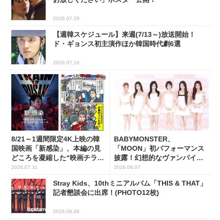
2026.07.29
【週韓スケジュール】来週(7/13～)放送開始！
ド・ギョンス初主演作ほか韓国時代劇6選
2026.07.10
8/21～1週間限定4K上映の韓
BABYMONSTER、
国映画「新感染」、本編の見
「MOON」初パフォーマンス
どころを凝縮した“映画チラ見
披露！幻想的なヴァンパイア
せマンガ”を公開！
の世界観を表現
2026.07.31
2026.08.07
Stray Kids、10thミニアルバム「THIS & THAT」
記者懇談会に出席！(PHOTO12枚)
2026.08.06