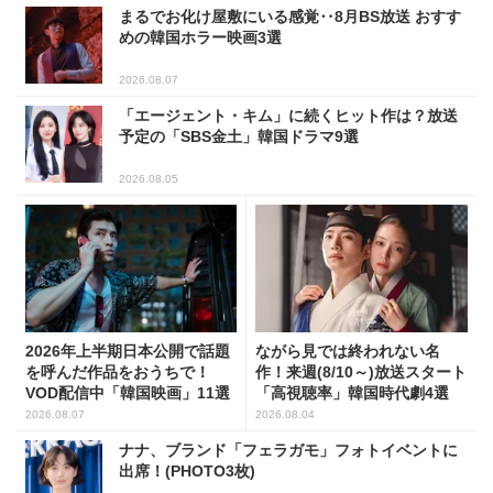
まるでお化け屋敷にいる感覚‥8月BS放送 おすす
めの韓国ホラー映画3選
2026.08.07
「エージェント・キム」に続くヒット作は？放送
予定の「SBS金土」韓国ドラマ9選
2026.08.05
2026年上半期日本公開で話題
ながら見では終われない名
を呼んだ作品をおうちで！
作！来週(8/10～)放送スタート
VOD配信中「韓国映画」11選
「高視聴率」韓国時代劇4選
2026.08.07
2026.08.04
ナナ、ブランド「フェラガモ」フォトイベントに
出席！(PHOTO3枚)