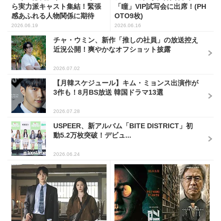
ら実力派キャスト集結！緊張
「瞳」VIP試写会に出席！(PH
感あふれる人物関係に期待
OTO9枚)
2026.06.19
2026.06.16
チャ・ウミン、新作「推しの社員」の放送控え
近況公開！爽やかなオフショット披露
2026.07.02
【月韓スケジュール】キム・ミョンス出演作が
3作も！8月BS放送 韓国ドラマ13選
2026.07.28
USPEER、新アルバム「BITE DISTRICT」初
動5.2万枚突破！デビュ...
2026.06.24