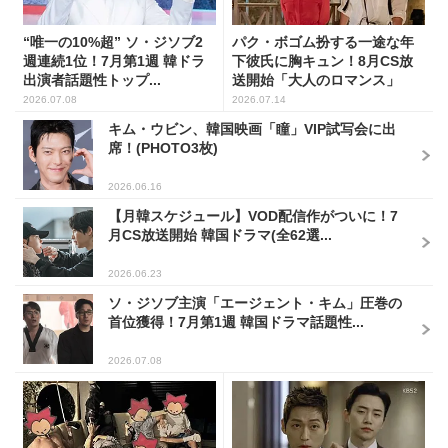
“唯一の10%超” ソ・ジソブ2
パク・ボゴム扮する一途な年
週連続1位！7月第1週 韓ドラ
下彼氏に胸キュン！8月CS放
出演者話題性トップ...
送開始「大人のロマンス」
韓...
2026.07.08
2026.07.14
キム・ウビン、韓国映画「瞳」VIP試写会に出
席！(PHOTO3枚)
2026.06.16
【月韓スケジュール】VOD配信作がついに！7
月CS放送開始 韓国ドラマ(全62選...
2026.06.23
ソ・ジソブ主演「エージェント・キム」圧巻の
首位獲得！7月第1週 韓国ドラマ話題性...
2026.07.08