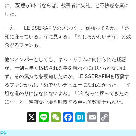
に、(疑惑が)本当ならば、被害者に失礼」と不快感を露に
した。
一方、「LE SSERAFIMのメンバー、頑張ってるね」「必
死に庇っているように見える」「むしろかわいそう」と残
念がるファンも。
他のメンバーとしても、キム・ガラムに向けられた疑惑
が、一刻も早く払拭される事を願わずにはいられないは
ず。その気持ちを察知したのか、LE SSERAFIMを応援す
るファンからは「めでたいデビューになれなかった」「平
坦な道のりにはなれないよね」「1年待って戻ってきたの
に‥」と、複雑な心境を吐露する声も多数寄せられた。
X
Li
W
F
H
E
C
n
e
a
at
m
o