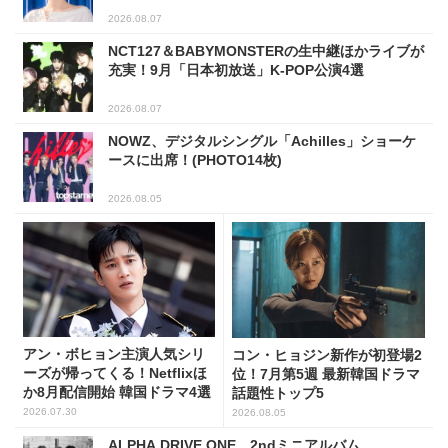
2026.08.07
NCT127＆BABYMONSTERの生中継ほかライブが
充実！9月「日本初放送」K-POP公演4選
2026.08.07
NOWZ、デジタルシングル「Achilles」ショーケ
ースに出席！(PHOTO14枚)
2026.08.05
アン・ボヒョン主演人気シリ
コン・ヒョジン新作が初登場2
ーズが帰ってくる！Netflixほ
位！7月第5週 最新韓国ドラマ
か8月配信開始 韓国ドラマ4選
話題性トップ5
2026.07.30
2026.08.05
ALPHA DRIVE ONE、2ndミニアルバム