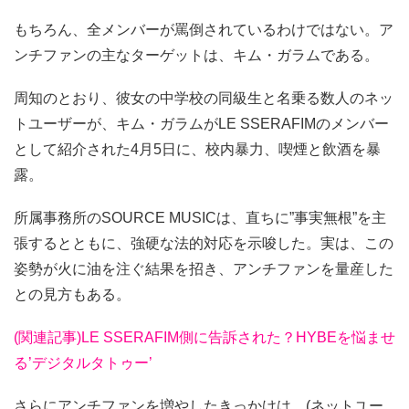
もちろん、全メンバーが罵倒されているわけではない。ア
ンチファンの主なターゲットは、キム・ガラムである。
周知のとおり、彼女の中学校の同級生と名乗る数人のネッ
トユーザーが、キム・ガラムがLE SSERAFIMのメンバー
として紹介された4月5日に、校内暴力、喫煙と飲酒を暴
露。
所属事務所のSOURCE MUSICは、直ちに”事実無根”を主
張するとともに、強硬な法的対応を示唆した。実は、この
姿勢が火に油を注ぐ結果を招き、アンチファンを量産した
との見方もある。
(関連記事)LE SSERAFIM側に告訴された？HYBEを悩ませ
る’デジタルタトゥー’
さらにアンチファンを増やしたきっかけは、(ネットユー