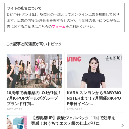
サイトの広告について
Danmee(ダンミ)は、収益化の一環としてオンライン広告を展開しており
ます。広告の内容(公序良俗を害するもの)や、可読性の低下につながる広
告に関するご意見はこちらの
フォーム
をご利用ください。
この記事と関連度が高いトピック
10周年で再集結のI.O.Iが1位！
KARA スンヨンからBABYMO
7月K-POPガールズグループ
NSTERまで！7月開催のK-PO
ブランド評判...
P来日イベン...
2026.07.13
2026.06.23
【透明感UP】炭酸ジェルパック！1回で効果を
実感！おうちでエステ級の仕上がりに