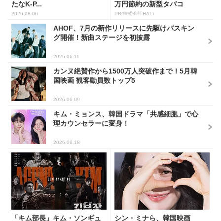
たなK-P...
万円節約の新型タバコ
2026.08.06
PR(株式会社HAL)
AHOF、7月の新作リリースに先駆けバスキン
グ開催！新曲ステージを初披露
2026.06.11
カンヌ絶賛作から1500万人突破作まで！5月韓
国映画 観客動員数トップ5
2026.06.09
キム・ミョンス、韓国ドラマ「共感細胞」で心
理カウンセラーに変身！
2026.06.18
「キム部長」キム・ソンギュ
シン・ミナら、韓国映画