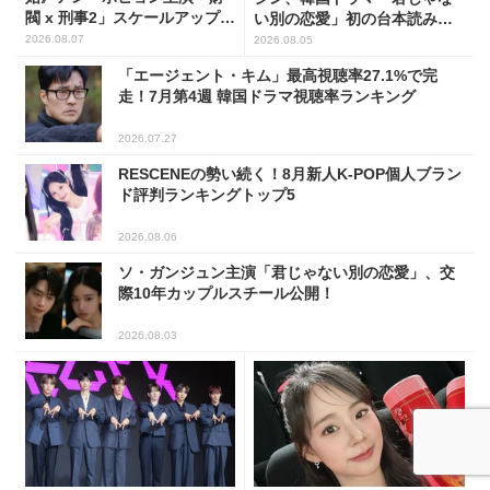
閥 x 刑事2」スケールアップし
い別の恋愛」初の台本読み合
たFLEX捜査に注目
わせで抜群のケミ
2026.08.07
2026.08.05
「エージェント・キム」最高視聴率27.1%で完
走！7月第4週 韓国ドラマ視聴率ランキング
2026.07.27
RESCENEの勢い続く！8月新人K-POP個人ブラン
ド評判ランキングトップ5
2026.08.06
ソ・ガンジュン主演「君じゃない別の恋愛」、交
際10年カップルスチール公開！
2026.08.03