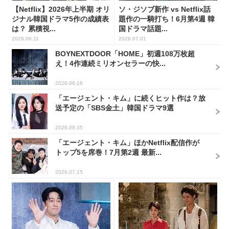
【Netflix】2026年上半期 オリ
ソ・ジソブ新作 vs Netflix話
ジナル韓国ドラマ5作の成績表
題作の一騎打ち！6月第4週 韓
は？ 累積視...
国ドラマ話題...
2026.06.11
2026.07.01
BOYNEXTDOOR「HOME」初週108万枚超
え！4作連続ミリオンセラーの快...
2026.06.16
「エージェント・キム」に続くヒット作は？放
送予定の「SBS金土」韓国ドラマ9選
2026.08.05
「エージェント・キム」ほかNetflix配信作が
トップ5を席巻！7月第2週 最新...
2026.07.15