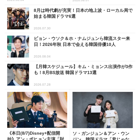
2026.08.07
8月は時代劇が充実！日本の地上波・ローカル局で
始まる韓国ドラマ6選
2026.07.30
ビョン・ウソク＆ホ・ナムジュンら韓流スター来
日！2026年秋 日本で会える韓国俳優10人
2026.08.04
【月韓スケジュール】キム・ミョンス出演作が3作
も！8月BS放送 韓国ドラマ13選
2026.07.28
《本日(8/7)Disney+配信開
ソ・ガンジュン＆アン・ウン
始》アン・ボヒョン主演「財
ジン、韓国ドラマ「君じゃな