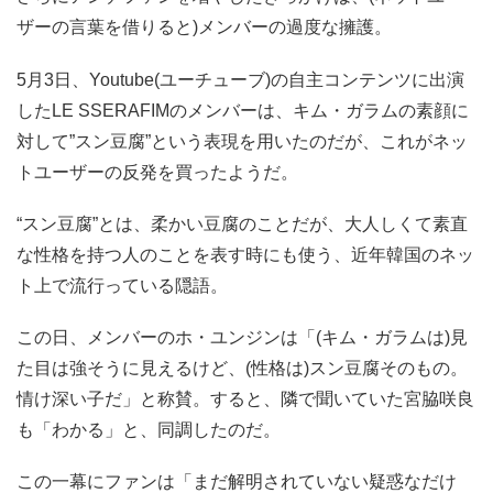
ザーの言葉を借りると)メンバーの過度な擁護。
5月3日、Youtube(ユーチューブ)の自主コンテンツに出演
したLE SSERAFIMのメンバーは、キム・ガラムの素顔に
対して”スン豆腐”という表現を用いたのだが、これがネッ
トユーザーの反発を買ったようだ。
“スン豆腐”とは、柔かい豆腐のことだが、大人しくて素直
な性格を持つ人のことを表す時にも使う、近年韓国のネッ
ト上で流行っている隠語。
この日、メンバーのホ・ユンジンは「(キム・ガラムは)見
た目は強そうに見えるけど、(性格は)スン豆腐そのもの。
情け深い子だ」と称賛。すると、隣で聞いていた宮脇咲良
も「わかる」と、同調したのだ。
この一幕にファンは「まだ解明されていない疑惑なだけ