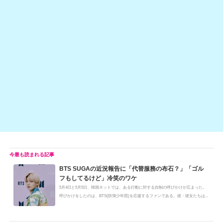
e
C
c
e
ail
p
h
e
n
y
at
b
a
Li
o
n
o
k
k
BTS SUGAの近況報告に「代替服務の布石？」「ゴル
フもしてるけど」冷笑のワケ
5月4日と5月5日、韓国ネットでは、ある行動に対する自制の呼びかけが広まった。
呼びかけをしたのは、BTS(防弾少年団)を応援するファンである。彼・彼女たちは...