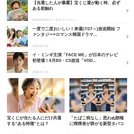
【当選した人が暴露】宝くじ運が動く時、必ず
ある前触れ
PR(合同会社デジタルファーム )
一度で二度おいしい！来週(7/27～)放送開始 フ
ァンタジー×ロマンス韓国ドラマ...
2026.07.24
イ・ミンギ主演「FACE ME」が日本のテレビ
初登場！8月BS・CS放送「VOD...
2026.07.15
宝くじが当たる人にだけ共通
「たばこ税なし」思わぬ朗報
する“ある特徴”とは？
に喫煙者が群がる新型タバコ