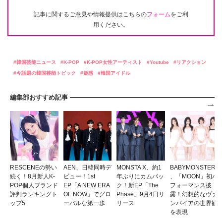
記事に関するご意見や情報提供はこちらの
フォーム
をご利
用ください。
韓国芸能ニュース
K-POP
K-POP女性アーティスト
Youtube
リアクション
今話題の韓国芸能トピック
疑惑
韓国アイドル
編集部おすすめ記事
RESCENEの勢い
AEN、日韓同時デ
MONSTA X、約1
BABYMONSTER
続く！8月新人K-
ビュー！1st
年ぶりにカムバッ
、「MOON」初パ
POP個人ブランド
EP「A NEW ERA
ク！新EP「The
フォーマンス披
評判ランキングト
OF NOW」でグロ
Phase」9月4日リ
露！幻想的なヴァ
ップ5
ーバルな第一歩
リース
ンパイアの世界観
を表現