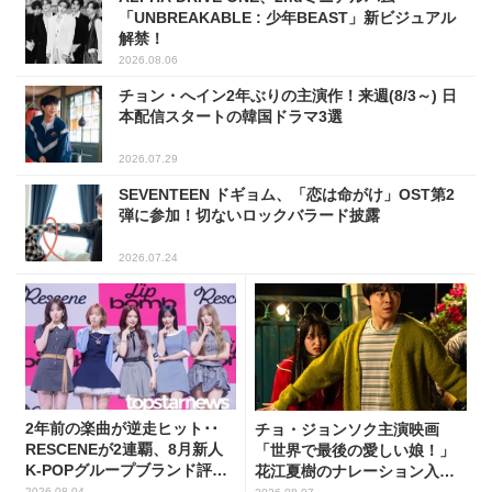
「UNBREAKABLE : 少年BEAST」新ビジュアル
解禁！
2026.08.06
チョン・へイン2年ぶりの主演作！来週(8/3～) 日
本配信スタートの韓国ドラマ3選
2026.07.29
SEVENTEEN ドギョム、「恋は命がけ」OST第2
弾に参加！切ないロックバラード披露
2026.07.24
2年前の楽曲が逆走ヒット･･
チョ・ジョンソク主演映画
RESCENEが2連覇、8月新人
「世界で最後の愛しい娘！」
K-POPグループブランド評判
花江夏樹のナレーション入り
トップ5
予告映像解禁！
2026.08.04