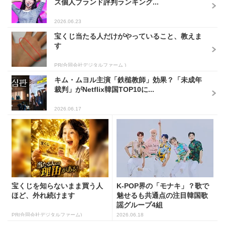
ズ個人ブランド評判ランキング...
2026.06.23
宝くじ当たる人だけがやっていること、教えま
す
PR(合同会社デジタルファーム )
キム・ムヨル主演「鉄槌教師」効果？「未成年
裁判」がNetflix韓国TOP10に...
2026.06.17
宝くじを知らないまま買う人
K-POP界の「モナキ」？歌で
ほど、外れ続けます
魅せるも共通点の注目韓国歌
謡グループ4組
PR(合同会社デジタルファーム)
2026.06.18