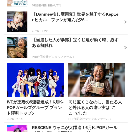
PR(SEVEN BEAUTY)
【Danmee推し度調査】世界を魅了するKep1e
r ヒカル、ファンが選んだ26...
2026.07.22
【当選した人が暴露】宝くじ運が動く時、必ず
ある前触れ
PR(合同会社デジタルファーム )
IVEが圧巻の5連覇達成！6月K-
同じ宝くじなのに、当たる人
POPガールズグループ ブラン
と外れる人の違い実は“こ
ド評判トップ5
こ”でした
2026.06.15
PR(合同会社デジタルファーム )
RESCENE ウォニが大躍進！6月K-POPガール