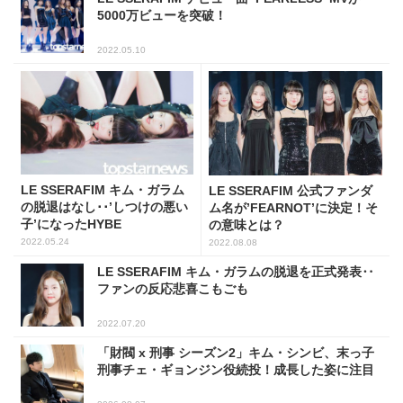
5000万ビューを突破！
2022.05.10
LE SSERAFIM キム・ガラム
LE SSERAFIM 公式ファンダ
の脱退はなし･･’しつけの悪い
ム名が’FEARNOT’に決定！そ
子’になったHYBE
の意味とは？
2022.05.24
2022.08.08
LE SSERAFIM キム・ガラムの脱退を正式発表‥
ファンの反応悲喜こもごも
2022.07.20
「財閥 x 刑事 シーズン2」キム・シンビ、末っ子
刑事チェ・ギョンジン役続投！成長した姿に注目