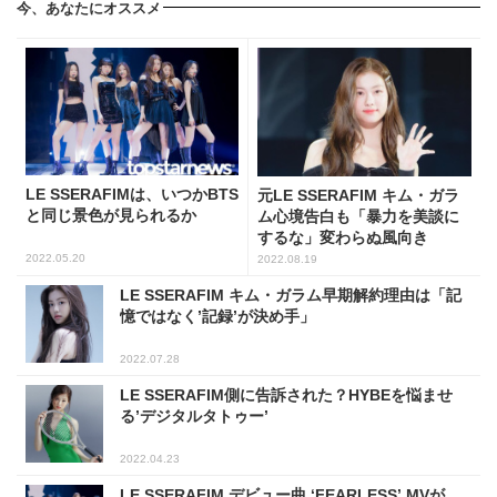
今、あなたにオススメ
LE SSERAFIMは、いつかBTS
元LE SSERAFIM キム・ガラ
と同じ景色が見られるか
ム心境告白も「暴力を美談に
するな」変わらぬ風向き
2022.05.20
2022.08.19
LE SSERAFIM キム・ガラム早期解約理由は「記
憶ではなく’記録’が決め手」
2022.07.28
LE SSERAFIM側に告訴された？HYBEを悩ませ
る’デジタルタトゥー’
2022.04.23
LE SSERAFIM デビュー曲 ‘FEARLESS’ MVが