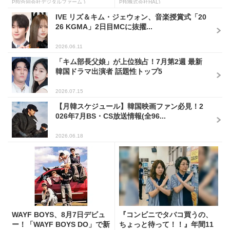
PR(合同会社デジタルファーム )
PR(株式会社HAL)
IVE リズ＆キム・ジェウォン、音楽授賞式「20
26 KGMA」2日目MCに抜擢...
2026.06.11
「キム部長父娘」が上位独占！7月第2週 最新
韓国ドラマ出演者 話題性トップ5
2026.07.15
【月韓スケジュール】韓国映画ファン必見！2
026年7月BS・CS放送情報(全96...
2026.06.18
WAYF BOYS、8月7日デビュ
『コンビニでタバコ買うの、
ー！「WAYF BOYS DO」で新
ちょっと待って！！』年間11