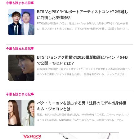
BTS VとPSY ’ビルボートアーティストコンビ’ 2年越し
に判明した友情秘話
BTS(防弾少年団)V(ブイ)と、最近カムバックを果たした歌手のPSY(サイ)との友情
に、再びスポットが当てられた。 BTSVとPSYの友情が2年越しで話題を集めてい
る...
BTS ’ジョングク監督'の2020撮影動画ビハインドをFB
で公開‥'G.C.F'とは？
BTS(防弾少年団)の公式フェイスブックが、ジョングク監督による2020年に訪れたヘ
ルシンキの撮影ビハインド映像を公開し、話題を集めている。 ジョングクが全...
パク・ミニョンを独占する男！注目のモデル出身俳優
キム・ジェヨンとは
最近、モデル出身の韓国俳優が人気だ。tvN(Netflix)『二十五、二十一』のナム・ジ
ュヒョクをはじめ、tvN(Netflix)『私たちのブルース』に出演中のキム・ウビ...