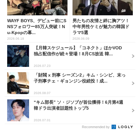
WAYF BOYS、デビュー前にS
男たちの友情と絆に胸アツ！
NSフォロワー85万人突破！N
中年男性ケミが魅力の韓国ド
u-Kpopの幕...
ラマ5選
2026.06.18
2026.06.09
【月韓スケジュール】「コネクト」ほかVOD
独占配信作が続々登場！8月CS放送 韓...
2026.07.23
「財閥 x 刑事 シーズン2」キム・シンビ、末っ
子刑事チェ・ギョンジン役続投！成...
2026.08.07
“キム部長” ソ・ジソブが首位獲得！6月第4週
韓ドラ出演者話題性トップ5
2026.07.01
Recommended by