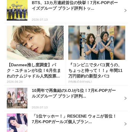
BTS、13カ月連続首位の快挙！7月K-POPボー
イズグループ ブランド評判トッ...
2026.07.13
【Danmee推し度調査】パ
『コンビニでタバコ買うの、
ク・ユチョンが1位！6月生ま
ちょっと待って！！』年間11
れのナムジャドル人気投票...
万円節約の新型タバコ
2026.06.26
PR(株式会社HAL)
10周年で再集結のI.O.Iが1位！7月K-POPガー
ルズグループ ブランド評判...
2026.07.13
「1位ヤッホー！」RESCENE ウォニが首位！
7月K-POPガールズ個人ブラン...