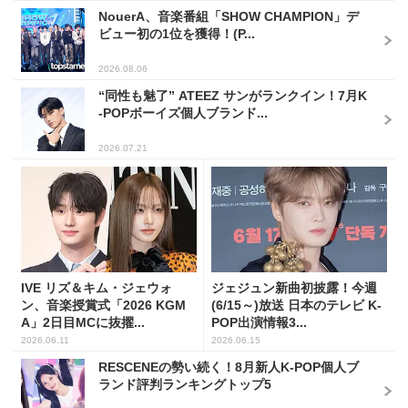
NouerA、音楽番組「SHOW CHAMPION」デ
ビュー初の1位を獲得！(P...
2026.08.06
“同性も魅了” ATEEZ サンがランクイン！7月K
-POPボーイズ個人ブランド...
2026.07.21
IVE リズ＆キム・ジェウォ
ジェジュン新曲初披露！今週
ン、音楽授賞式「2026 KGM
(6/15～)放送 日本のテレビ K-
A」2日目MCに抜擢...
POP出演情報3...
2026.06.11
2026.06.15
RESCENEの勢い続く！8月新人K-POP個人ブ
ランド評判ランキングトップ5