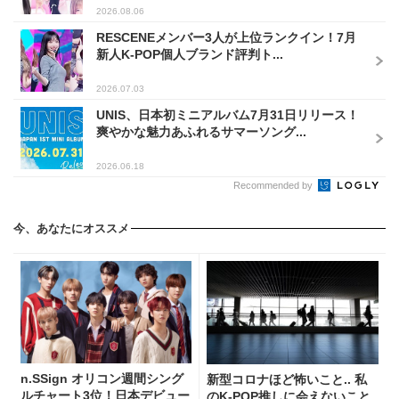
2026.08.06
RESCENEメンバー3人が上位ランクイン！7月
新人K-POP個人ブランド評判ト...
2026.07.03
UNIS、日本初ミニアルバム7月31日リリース！
爽やかな魅力あふれるサマーソング...
2026.06.18
Recommended by
今、あなたにオススメ
n.SSign オリコン週間シング
新型コロナほど怖いこと.. 私
ルチャート3位！日本デビュー
のK-POP推しに会えないこと