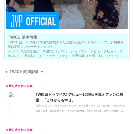
TWICE 基本情報
TWICE は、2015年に韓国で結成された女性9人組アイドルグループ。所属事務
所はJYPエンターテインメント。
メンバー9人の国籍は、韓国5人（ナヨン・ジョンヨン・ジヒョ・ダヒョン・チ
ェヨン）、日本3人（モモ・サナ・ミナ）、中華民国（台湾）1人（ツウィ）。
▼ TWICE 関連記事 ▼
TWICE(トゥワイス) デビュー1000日を迎えファンに感
謝！「これからも幸せ」
韓国のみならず、日本でも多くのファンから支持を得ているTWICEが、デビュー10
00日を迎え、感想を伝えた。 デビュー1000日を迎えたTWICE（出典：Twitter）TW
I...