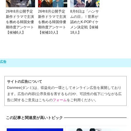
26年8月公開予定
26年8月公開予定
8月6日は「ハンサ
新作ドラマで主演
新作ドラマで主演
ムの日」！世界が
を務める韓国女優
を務める韓国俳優
認めたK-POPイケ
期待度アンケート
期待度アンケート
メン決定戦【候補
【候補6人】
【候補10人】
18人】
サイトの広告について
Danmee(ダンミ)は、収益化の一環としてオンライン広告を展開しており
ます。広告の内容(公序良俗を害するもの)や、可読性の低下につながる広
告に関するご意見はこちらの
フォーム
をご利用ください。
この記事と関連度が高いトピック