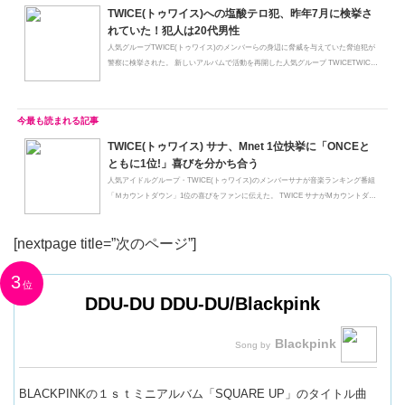
TWICE(トゥワイス)への塩酸テロ犯、昨年7月に検挙さ
れていた！犯人は20代男性
人気グループTWICE(トゥワイス)のメンバーらの身辺に脅威を与えていた脅迫犯が
警察に検挙された。 新しいアルバムで活動を再開した人気グループ TWICETWICE
(...
TWICE(トゥワイス) サナ、Mnet 1位快挙に「ONCEと
ともに1位!」喜びを分かち合う
人気アイドルグループ・TWICE(トゥワイス)のメンバーサナが音楽ランキング番組
「Ｍカウントダウン」1位の喜びをファンに伝えた。 TWICE サナがMカウントダ
ウ...
[nextpage title=”次のページ”]
3
DDU-DU DDU-DU/Blackpink
Blackpink
BLACKPINKの１ｓｔミニアルバム「SQUARE UP」のタイトル曲