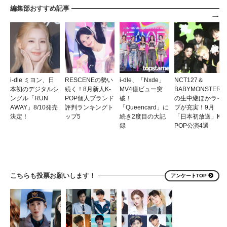
編集部おすすめ記事
i-dle ミヨン、日
RESCENEの勢い
i-dle、「Nxde」
NCT127＆
本初のデジタルシ
続く！8月新人K-
MV4億ビュー突
BABYMONSTER
ングル「RUN
POP個人ブランド
破！
の生中継ほかライ
AWAY」8/10発売
評判ランキングト
「Queencard」に
ブが充実！9月
決定！
ップ5
続き2度目の大記
「日本初放送」K-
録
POP公演4選
こちらも投票お願いします！
アンケートTOP