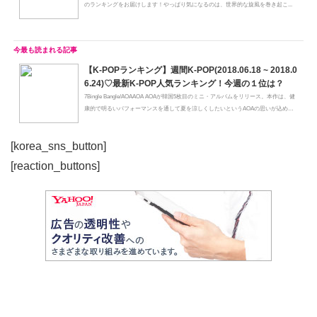
のランキングをお届けします！やっぱり気になるのは、世界的な旋風を巻き起こ...
【K-POPランキング】週間K-POP(2018.06.18 ~ 2018.0
6.24)♡最新K-POP人気ランキング！今週の１位は？
7Bingle Bangle/AOAAOA AOAが韓国5枚目のミニ・アルバムをリリース。本作は、健
康的で明るいパフォーマンスを通して夏を涼しくしたいというAOAの思いが込め
ら...
[korea_sns_button]
[reaction_buttons]