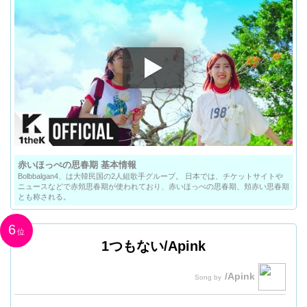
赤いほっぺの思春期 基本情報
Bolbbalgan4、は大韓民国の2人組歌手グループ。 日本では、チケットサイトや
ニュースなどで赤頬思春期が使われており、赤いほっぺの思春期、頬赤い思春期
とも称される。
6
1つもない/Apink
/Apink