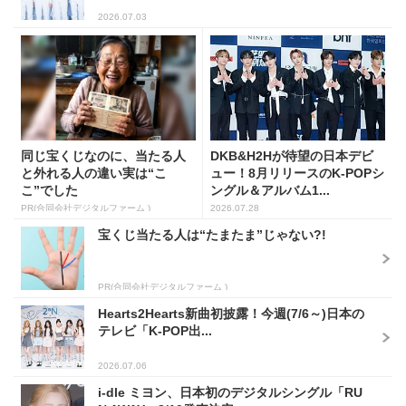
2026.07.03
同じ宝くじなのに、当たる人
DKB&H2Hが待望の日本デビ
と外れる人の違い実は“こ
ュー！8月リリースのK-POPシ
こ”でした
ングル＆アルバム1...
PR(合同会社デジタルファーム )
2026.07.28
宝くじ当たる人は“たまたま”じゃない?!
PR(合同会社デジタルファーム )
Hearts2Hearts新曲初披露！今週(7/6～)日本の
テレビ「K-POP出...
2026.07.06
i-dle ミヨン、日本初のデジタルシングル「RU