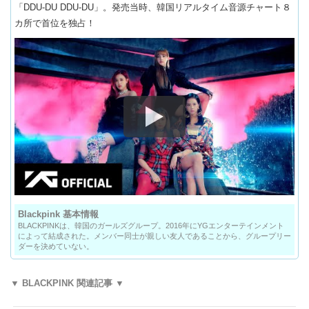
「DDU-DU DDU-DU」。発売当時、韓国リアルタイム音源チャート８
カ所で首位を独占！
Blackpink 基本情報
BLACKPINKは、韓国のガールズグループ。2016年にYGエンターテインメント
によって結成された。メンバー同士が親しい友人であることから、グループリー
ダーを決めていない。
▼ BLACKPINK 関連記事 ▼