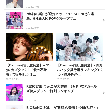
2026.07.06
2年前の楽曲が逆走ヒット･･RESCENEが2連
覇、8月新人K-POPグループブ...
2026.08.04
【Danmee推し度調査】n.SSi
【Danmee推し度調査】7月カ
gn カズタ1位！「愛の不時
ムバック期待度ランキング1位
着」で証明したミ...
は･･59.64%を...
2026.06.25
2026.07.23
RESCENE ウォニが大躍進！6月K-POPガール
ズ個人ブランド評判ランキング...
2026.06.23
BIGBANG SOL、ATEEZら登場！今週(7/27～)