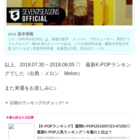
zico 基本情報
ジコ（1992年9月14日）は、韓国の歌手、ラッパー、プロデューサー。男性アイ
ドルグループ・Block Bのメンバーである。ソウル特別市出身。慶熙大学校大学
院 ポストモダン音楽学科卒業。血液型はO型。本名はウ・ジホ。
以上、2018.07.30 ~ 2018.08.05 ♡ 最新K-POPランキン
グでした（出典：メロン Melon）
また来週をお楽しみに♪
▼ 以前のランキングのチェック! ▼
【K-POPランキング】週間K-POP(2018/07/23-07/29)♡
最新K-POP人気ランキング！今週の１位は？
最新K-POP週間人気ランキングをチェックしましょう！今回は2018/07/23-07/29まで