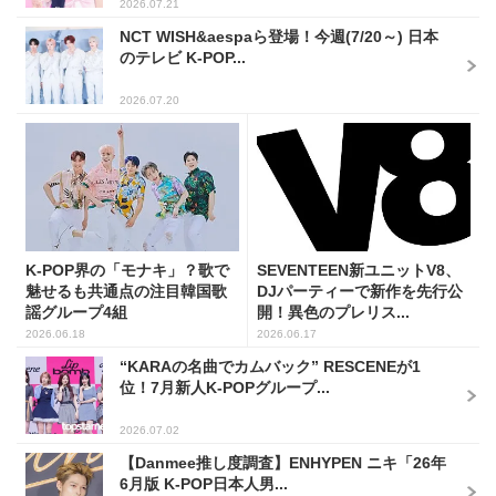
2026.07.21
NCT WISH&aespaら登場！今週(7/20～) 日本
のテレビ K-POP...
2026.07.20
K-POP界の「モナキ」？歌で
SEVENTEEN新ユニットV8、
魅せるも共通点の注目韓国歌
DJパーティーで新作を先行公
謡グループ4組
開！異色のプレリス...
2026.06.18
2026.06.17
“KARAの名曲でカムバック” RESCENEが1
位！7月新人K-POPグループ...
2026.07.02
【Danmee推し度調査】ENHYPEN ニキ「26年
6月版 K-POP日本人男...