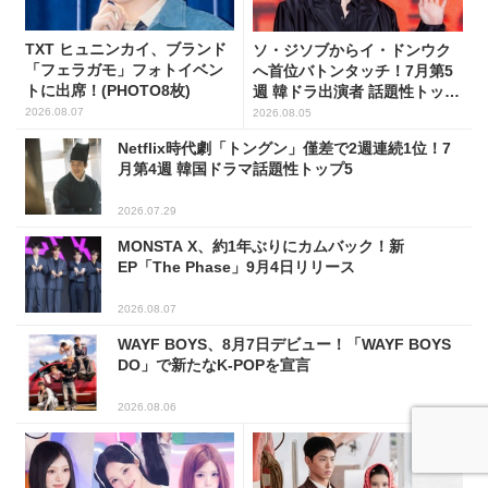
TXT ヒュニンカイ、ブランド
ソ・ジソブからイ・ドンウク
「フェラガモ」フォトイベン
へ首位バトンタッチ！7月第5
トに出席！(PHOTO8枚)
週 韓ドラ出演者 話題性トップ
5
2026.08.07
2026.08.05
Netflix時代劇「トングン」僅差で2週連続1位！7
月第4週 韓国ドラマ話題性トップ5
2026.07.29
MONSTA X、約1年ぶりにカムバック！新
EP「The Phase」9月4日リリース
2026.08.07
WAYF BOYS、8月7日デビュー！「WAYF BOYS
DO」で新たなK-POPを宣言
2026.08.06