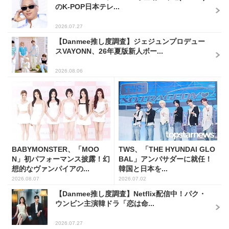
のK-POP日本テレ...
2026.07.27
【Danmee推し度調査】ジェジュンプロデュー
スVAYONN、26年夏版新人ボー...
2026.08.06
BABYMONSTER、「MOO
TWS、「THE HYUNDAI GLO
N」初パフォーマンス披露！幻
BAL」アンバサダーに就任！
想的なヴァンパイアの...
韓国と日本を...
2026.08.07
2026.07.02
【Danmee推し度調査】Netflix配信中！パク・
ウンビン主演韓ドラ「恋は命...
2026.07.27