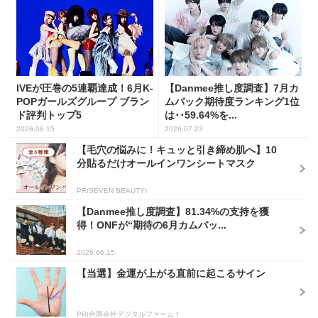
IVEが圧巻の5連覇達成！6月K-
【Danmee推し度調査】7月カ
POPガールズグループ ブラン
ムバック期待度ランキング1位
ド評判トップ5
は･･59.64%を...
2026.06.15
2026.07.23
【毛穴の悩みに！キュッと引き締め肌へ】10
分貼るだけオールインワンシートマスク
PR(SEVEN BEAUTY)
【Danmee推し度調査】81.34%の支持を獲
得！ONFが“期待の6月カムバッ...
2026.06.15
【当選】金運が上がる直前に起こるサイン
PR(合同会社デジタルファーム )