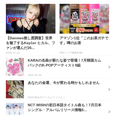
【Danmee推し度調査】世界
アマゾン1位「このお茶ガチで
を魅了するKep1er ヒカル、フ
す」噂のお茶
ァンが選んだ26...
2026.07.22
PR(ハーブ健康本舗)
KARAの名曲が新たな姿で登場！7月韓国カム
バックのK-POPアーティスト9組
2026.06.26
あなたの金運、今が変わる時かもしれません
PR(合同会社デジタルファーム )
NCT WISHの初日本語タイトル曲も！7月日本
シングル・アルバムリリース情報6...