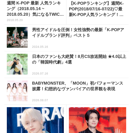
週間 K-POP 最新 人気ランキ
【K-POPランキング】週間K-
ング（2018.05.14 ~
POP(2018/07/16-07/22)♡最
2018.05.20）気になるTWICE
新K-POP人気ランキング！今
何位?
週の１位は？
2018.05.20
男性アイドルを圧倒！女性強勢の最新「K-POPア
イドルブランド評判」ベスト５
2024.05.16
日本のファンも大絶賛！8月CS放送開始 ★4.0以上
の「韓国時代劇」4選
2026.07.16
BABYMONSTER、「MOON」初パフォーマンス
披露！幻想的なヴァンパイアの世界観を表現
2026.08.07