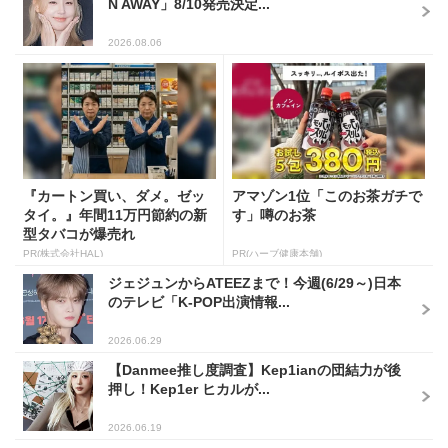
N AWAY」8/10発売決定...
2026.08.06
『カートン買い、ダメ。ゼッ
アマゾン1位「このお茶ガチで
タイ。』年間11万円節約の新
す」噂のお茶
型タバコが爆売れ
PR(株式会社HAL)
PR(ハーブ健康本舗)
ジェジュンからATEEZまで！今週(6/29～)日本
のテレビ「K-POP出演情報...
2026.06.29
【Danmee推し度調査】Kep1ianの団結力が後
押し！Kep1er ヒカルが...
2026.06.19