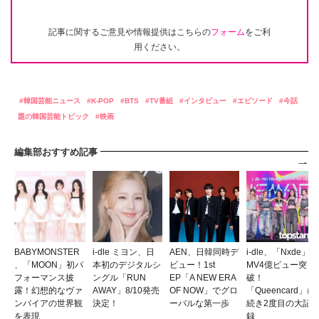
記事に関するご意見や情報提供はこちらの
フォーム
をご利
用ください。
韓国芸能ニュース
K-POP
BTS
TV番組
インタビュー
エピソード
今話
題の韓国芸能トピック
映画
編集部おすすめ記事
BABYMONSTER
i-dle ミヨン、日
AEN、日韓同時デ
i-dle、「Nxde」
、「MOON」初パ
本初のデジタルシ
ビュー！1st
MV4億ビュー突
フォーマンス披
ングル「RUN
EP「A NEW ERA
破！
露！幻想的なヴァ
AWAY」8/10発売
OF NOW」でグロ
「Queencard」に
ンパイアの世界観
決定！
ーバルな第一歩
続き2度目の大記
を表現
録