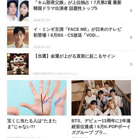
「キム部長父娘」が上位独占！7月第2週 最新
韓国ドラマ出演者 話題性トップ5
2026.07.15
イ・ミンギ主演「FACE ME」が日本のテレビ
初登場！8月BS・CS放送「VOD...
2026.07.15
【当選】金運が上がる直前に起こるサイン
PR(合同会社デジタルファーム )
宝くじ当たる人は“たまた
BTS、デビュー13周年に1年連
ま”じゃない?!
続首位達成！6月K-POPボーイ
ズグループ ブラ...