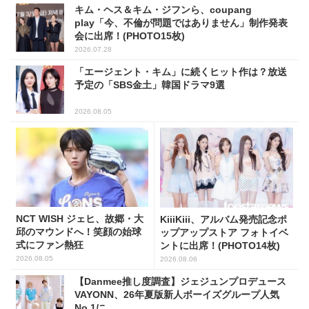
キム・ヘス＆キム・ジフンら、coupang
play「今、不倫が問題ではありません」制作発表
会に出席！(PHOTO15枚)
2026.07.28
「エージェント・キム」に続くヒット作は？放送
予定の「SBS金土」韓国ドラマ9選
2026.08.05
NCT WISH ジェヒ、故郷・大
KiiiKiii、アルバム発売記念ポ
邱のマウンドへ！笑顔の始球
ップアップストア フォトイベ
式にファン熱狂
ントに出席！(PHOTO14枚)
2026.08.05
2026.08.06
【Danmee推し度調査】ジェジュンプロデュース
VAYONN、26年夏版新人ボーイズグループ人気
No.1に