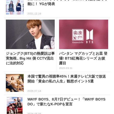
能に！ YGが発表
2021.12.16
ジョングク(BTS)の熱愛説は事
バンタン マグカップとお皿 登
実無根.. Big Hit 側 CCTV流出
場! BTS紅梅花シリーズ お披
に法的対応
露目
2020.03.11
本国で驚異の視聴率45%！来週テレビ大阪で放送
開始「黄金の私の人生」観想ポイント5選
2026.07.14
WAYF BOYS、8月7日デビュー！「WAYF BOYS
DO」で新たなK-POPを宣言
2026.08.06