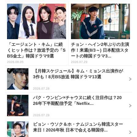
「エージェント・キム」に続
チョン・へイン2年ぶりの主演
くヒット作は？放送予定の「S
作！来週(8/3～) 日本配信スタ
BS金土」韓国ドラマ9選
ートの韓国ドラマ3...
2026.08.05
2026.07.29
【月韓スケジュール】キム・ミョンス出演作が
3作も！8月BS放送 韓国ドラマ13選
2026.07.28
パク・ウンビン×チャウヌに続く注目作は？20
26年下半期配信予定「Netflix...
2026.07.28
ビョン・ウソク＆ホ・ナムジュンら韓流スター
来日！2026年秋 日本で会える韓国俳...