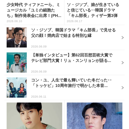
少女時代 ティファニーら、ミ
ソ・ジソブ、娘が生きている
ュージカル「ユミの細胞た
と信じている･･韓国ドラマ
ち」制作発表会に出席！(PH...
「キム部長」ティザー第3弾
公...
2026.06.10
2026.06.17
ソ・ジソブ、韓国ドラマ「キム部長」で見せる
父の顔！焼肉店で始まる特別な縁
2026.06.09
【単独インタビュー】第62回百想芸術大賞で
テレビ部門大賞！リュ・スンリョンが語る...
2026.06.09
コン・ユ、人生で最も輝いていた冬だった･･
「トッケビ」10周年旅行で明かした本音...
2026.06.11