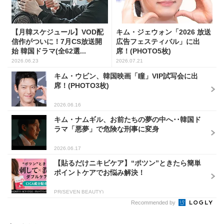
【月韓スケジュール】VOD配
キム・ジェウォン「2026 放送
信作がついに！7月CS放送開
広告フェスティバル」に出
始 韓国ドラマ(全62選...
席！(PHOTO5枚)
2026.06.23
2026.07.21
キム・ウビン、韓国映画「瞳」VIP試写会に出
席！(PHOTO3枚)
2026.06.16
キム・ナムギル、お前たちの夢の中へ･･韓国ド
ラマ「悪夢」で危険な刑事に変身
2026.06.17
【貼るだけニキビケア】“ポツン”ときたら簡単
ポイントケアでお悩み解決！
PR(SEVEN BEAUTY)
Recommended by