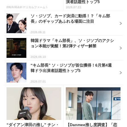
演者話題性トップ5
PR(合同会社デジタルファーム )
2026.07.22
ソ・ジソブ、カード決済に動揺！？「キム部
長」のギャップあふれる場面に注目
2026.06.11
韓国ドラマ「キム部長」、ソ・ジソブのアクシ
ョン本能が覚醒！第2弾ティザー解禁
2026.06.10
“キム部長” ソ・ジソブが首位獲得！6月第4週
韓ドラ出演者話題性トップ5
2026.07.01
“ダイアン津田の推し” チン・
【Danmee推し度調査】「恋