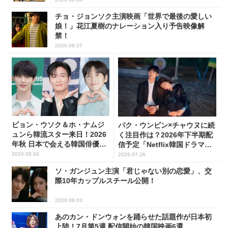
チョ・ジョンソク主演映画「世界で最後の愛しい
娘！」花江夏樹のナレーション入り予告映像解
禁！
2026.08.07
ビョン・ウソク＆ホ・ナムジ
パク・ウンビン×チャウヌに続
ュンら韓流スター来日！2026
く注目作は？2026年下半期配
年秋 日本で会える韓国俳優10
信予定「Netflix韓国ドラマ」8
人
選
2026.08.04
2026.07.28
ソ・ガンジュン主演「君じゃない別の恋愛」、交
際10年カップルスチール公開！
2026.08.03
あのカン・ドンウォンを踊らせた話題作が日本初
上陸！7月第5週 配信開始の韓国映画6選