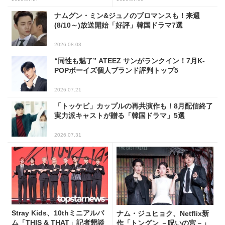
ナムグン・ミン&ジュノのブロマンスも！来週
(8/10～)放送開始「好評」韓国ドラマ7選
2026.08.03
“同性も魅了” ATEEZ サンがランクイン！7月K-
POPボーイズ個人ブランド評判トップ5
2026.07.21
「トッケビ」カップルの再共演作も！8月配信終了
実力派キャストが贈る「韓国ドラマ」5選
2026.07.31
Stray Kids、10thミニアルバ
ナム・ジュヒョク、Netflix新
ム「THIS & THAT」記者懇談
作「トングン －呪いの宮－」