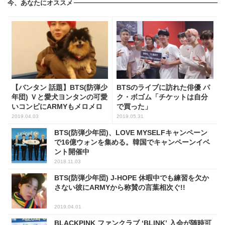
今、あなたにオススメ
【バンタン 話題】BTS(防弾少
BTSのライブに訪れた俳優 パ
年団) Ｖと愛犬ヨンタンの可愛
ク・ボゴム「チケットは自分
いコンビにARMYもメロメロ
で買った」
2019.04.03
2019.05.31
BTS(防弾少年団)、LOVE MYSELFキャンペーン
で16億ウォンを集める。韓国でキャンペーンイベ
ント開催中
2018.11.03
BTS(防弾少年団) J-HOPE 休暇中でも練習を欠か
さない彼にARMYから称賛の言葉相次ぐ!!
2019.04.01
BLACKPINK ファンクラブ ‘BLINK’ 入会が随時可