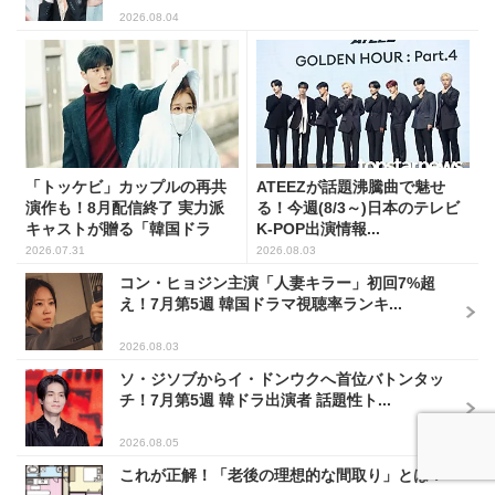
2026.08.04
「トッケビ」カップルの再共
ATEEZが話題沸騰曲で魅せ
演作も！8月配信終了 実力派
る！今週(8/3～)日本のテレビ
キャストが贈る「韓国ドラ
K-POP出演情報...
マ...
2026.07.31
2026.08.03
コン・ヒョジン主演「人妻キラー」初回7%超
え！7月第5週 韓国ドラマ視聴率ランキ...
2026.08.03
ソ・ジソブからイ・ドンウクへ首位バトンタッ
チ！7月第5週 韓ドラ出演者 話題性ト...
2026.08.05
これが正解！「老後の理想的な間取り」とは？