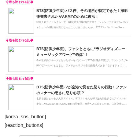
BTS(防弾少年団) バス停、その場所が特定できた！撮影
後撤去されたがARMYのために復活！
韓国人気アイドルグループ・BTS(防弾少年団)のプロモーションビデオやアルバムジ
ャケットの撮影地が気になったことはありませんか。 BTSアルバム「Love Yours...
BTS(防弾少年団)、ファンとともに“ラジオディズニー
ミュージックアワード”4冠に！
今や世界的グループとなったボーイズグループBTS(防弾少年団)が、ファンクラブA
RMY(アーミー)とともに、アメリカのラジオ音楽授賞式である「ラジオディズニ
ー...
BTS(防弾少年団) Vが空港で見せた怒りの行動！ファン
のマナーの悪さに怒り心頭!?
世界を駆けまわる大人気アイドル、BTS！！そんなBTSは先日数多くのアイドルが
参加したSBS SUPER CONCERTの開催国、台湾へと移動するため、仁川空港に姿
を現し...
[korea_sns_button]
[reaction_buttons]