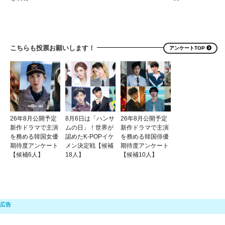
こちらも投票お願いします！
アンケートTOP
26年8月公開予定
8月6日は「ハンサ
26年8月公開予定
新作ドラマで主演
ムの日」！世界が
新作ドラマで主演
を務める韓国女優
認めたK-POPイケ
を務める韓国俳優
期待度アンケート
メン決定戦【候補
期待度アンケート
【候補6人】
18人】
【候補10人】