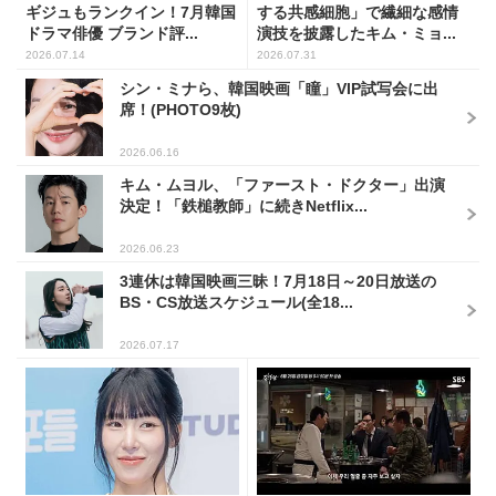
ギジュもランクイン！7月韓国
する共感細胞」で繊細な感情
ドラマ俳優 ブランド評...
演技を披露したキム・ミョ...
2026.07.14
2026.07.31
シン・ミナら、韓国映画「瞳」VIP試写会に出
席！(PHOTO9枚)
2026.06.16
キム・ムヨル、「ファースト・ドクター」出演
決定！「鉄槌教師」に続きNetflix...
2026.06.23
3連休は韓国映画三昧！7月18日～20日放送の
BS・CS放送スケジュール(全18...
2026.07.17