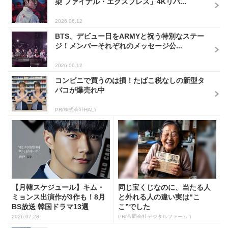
染 ファイナル・エクスプレス」4Kリバ...
2026.06.12
BTS、デビュー日をARMYと祝う特別なステー
ジ！メンバーそれぞれのメッセージ公...
2026.06.12
コンビニで買うのは損！たばこ税なしの新型タ
バコが爆売れ中
PR(株式会社HAL)
【月韓スケジュール】キム・
同じ宝くじなのに、当たる人
ミョンス出演作が3作も！8月
と外れる人の違い実は“こ
BS放送 韓国ドラマ13選
こ”でした
2026.07.28
PR(合同会社デジタルファーム )