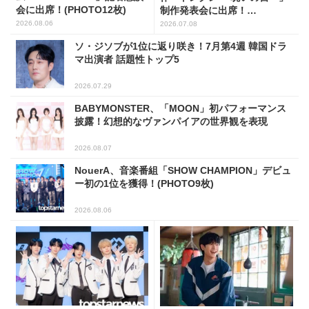
会に出席！(PHOTO12枚)
制作発表会に出席！
(PHOTO17枚)
2026.08.06
2026.07.08
ソ・ジソブが1位に返り咲き！7月第4週 韓国ドラ
マ出演者 話題性トップ5
2026.07.29
BABYMONSTER、「MOON」初パフォーマンス
披露！幻想的なヴァンパイアの世界観を表現
2026.08.07
NouerA、音楽番組「SHOW CHAMPION」デビュ
ー初の1位を獲得！(PHOTO9枚)
2026.08.06