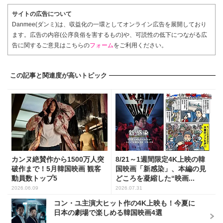
サイトの広告について
Danmee(ダンミ)は、収益化の一環としてオンライン広告を展開しており
ます。広告の内容(公序良俗を害するもの)や、可読性の低下につながる広
告に関するご意見はこちらの
フォーム
をご利用ください。
この記事と関連度が高いトピック
カンヌ絶賛作から1500万人突
8/21～1週間限定4K上映の韓
破作まで！5月韓国映画 観客
国映画「新感染」、本編の見
動員数トップ5
どころを凝縮した“映画...
2026.06.09
2026.07.31
コン・ユ主演大ヒット作の4K上映も！今夏に
日本の劇場で楽しめる韓国映画4選