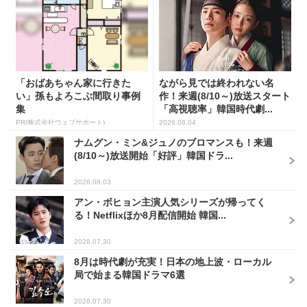
「おばあちゃん家に行きた
ながら見では終われない名
い」孫もよろこぶ間取り事例
作！来週(8/10～)放送スタート
集
「高視聴率」韓国時代劇...
PR(株式会社ウェブサポート)
2026.08.04
ナムグン・ミン&ジュノのブロマンスも！来週
(8/10～)放送開始「好評」韓国ドラ...
2026.08.03
アン・ボヒョン主演人気シリーズが帰ってく
る！Netflixほか8月配信開始 韓国...
2026.07.30
8月は時代劇が充実！日本の地上波・ローカル
局で始まる韓国ドラマ6選
2026.07.30