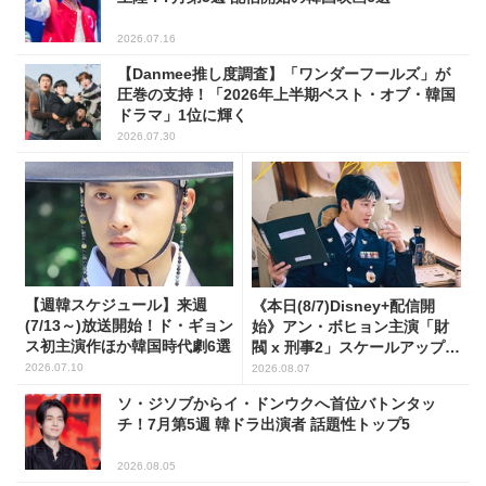
2026.07.16
【Danmee推し度調査】「ワンダーフールズ」が
圧巻の支持！「2026年上半期ベスト・オブ・韓国
ドラマ」1位に輝く
2026.07.30
【週韓スケジュール】来週
《本日(8/7)Disney+配信開
(7/13～)放送開始！ド・ギョン
始》アン・ボヒョン主演「財
ス初主演作ほか韓国時代劇6選
閥 x 刑事2」スケールアップし
たFLEX捜査に注目
2026.07.10
2026.08.07
ソ・ジソブからイ・ドンウクへ首位バトンタッ
チ！7月第5週 韓ドラ出演者 話題性トップ5
2026.08.05