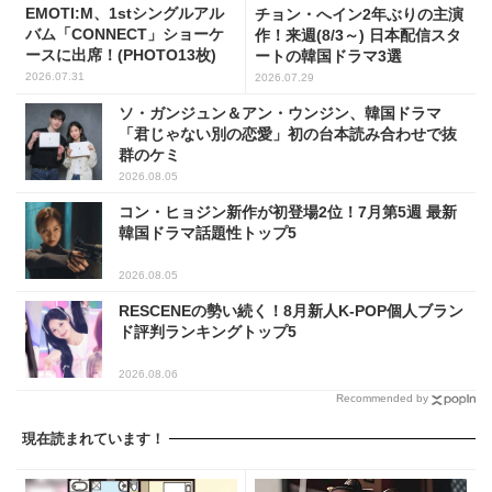
EMOTI:M、1stシングルアル
チョン・へイン2年ぶりの主演
バム「CONNECT」ショーケ
作！来週(8/3～) 日本配信スタ
ースに出席！(PHOTO13枚)
ートの韓国ドラマ3選
2026.07.31
2026.07.29
ソ・ガンジュン＆アン・ウンジン、韓国ドラマ
「君じゃない別の恋愛」初の台本読み合わせで抜
群のケミ
2026.08.05
コン・ヒョジン新作が初登場2位！7月第5週 最新
韓国ドラマ話題性トップ5
2026.08.05
RESCENEの勢い続く！8月新人K-POP個人ブラン
ド評判ランキングトップ5
2026.08.06
Recommended by
現在読まれています！