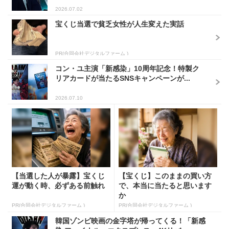
2026.07.02
宝くじ当選で貧乏女性が人生変えた実話
PR(合同会社デジタルファーム )
コン・ユ主演「新感染」10周年記念！特製ク
リアカードが当たるSNSキャンペーンが...
2026.07.10
【当選した人が暴露】宝くじ
【宝くじ】このままの買い方
運が動く時、必ずある前触れ
で、本当に当たると思います
か
PR(合同会社デジタルファーム )
PR(合同会社デジタルファーム )
韓国ゾンビ映画の金字塔が帰ってくる！「新感