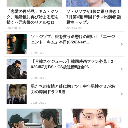
「恋愛の再発見」キム・ジソ
ソ・ジソブが1位に返り咲き！
ク、離婚後に再び始まる恋を
7月第4週 韓国ドラマ出演者 話
描く･･元夫婦のリアルなロ
題性トップ5
マ...
2026.06.11
2026.07.29
ソ・ジソブ、娘を救う命懸けの戦い！「エージ
ェント・キム」本日(6/26)Netf...
2026.06.26
【月韓スケジュール】韓国映画ファン必見！2
026年7月BS・CS放送情報(全96...
2026.06.18
男たちの友情と絆に胸アツ！中年男性ケミが魅
力の韓国ドラマ5選
2026.06.09