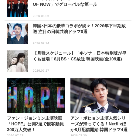
OF NOW」でグローバルな第一歩
2026.08.05
韓国×日本の豪華コラボが続々！2026年下半期放
送 注目の日韓共演ドラマ6選
2026.07.24
【月韓スケジュール】「冬ソナ」日本特別版が早
くも登場！8月BS・CS放送 韓国映画(全109選)
2026.07.27
ファン・ジョンミン主演映画
アン・ボヒョン主演人気シリ
「HOPE」公開2週で観客動員
ーズが帰ってくる！Netflixほ
300万人突破！
か8月配信開始 韓国ドラマ4選
2026.07.27
2026.07.30