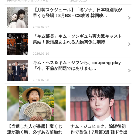
PR(合同会社デジタルファーム )
2026.06.15
【月韓スケジュール】「冬ソナ」日本特別版が
早くも登場！8月BS・CS放送 韓国映...
2026.07.27
「キム部長」キム・ソンギュら実力派キャスト
集結！緊張感あふれる人物関係に期待
2026.06.19
キム・ヘス＆キム・ジフンら、coupang play
「今、不倫が問題ではありませ...
2026.07.28
【当選した人が暴露】宝くじ
ナム・ジュヒョク、除隊後初
運が動く時、必ずある前触れ
作で首位！7月第3週 韓ドラ出