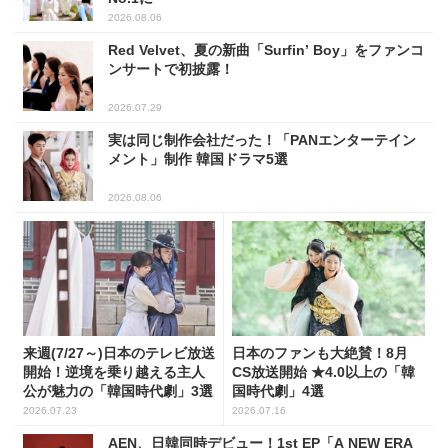
2026.08.06
Red Velvet、夏の新曲「Surfin’ Boy」をファンコ
ンサートで初披露！
2026.07.29
実は同じ制作会社だった！「PANエンターテイン
メント」制作 韓国ドラマ5選
2026.08.06
来週(7/27～)日本のテレビ放送
日本のファンも大絶賛！8月
開始！逆境を乗り越える主人
CS放送開始 ★4.0以上の「韓
公が魅力の「韓国時代劇」3選
国時代劇」4選
2026.07.23
2026.07.16
AEN、日韓同時デビュー！1st EP「A NEW ERA