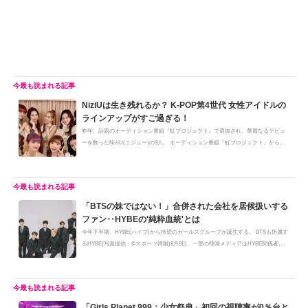
NiziUは生き残れるか？ K-POP第4世代 女性アイドルの
ラインアップがすご過ぎる！
昨年、話題のオーディション番組『虹プロジェクト』で選抜され、華麗なるデビュ
ーを飾ったNiziU(ニジュー)の9人。 オーディション番組『虹プロジェクト』から...
「BTSの妹ではない！」合併された会社を居候扱いする
ファン‥HYBEの'純粋血統'とは
今年下半期、HYBE(ハイブ)から待望のガールズグループが誕生する。 BTSも所属す
るHYBE(写真提供：©スポーツ韓国)8月9日、一部の韓国メディアはHYBE関係者の
話...
「Girls Planet 999：少女祭典」初回の視聴率が0％台と