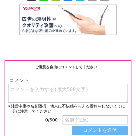
n
e
a
at
m
o
e
C
c
e
ail
p
h
e
n
y
at
b
a
Li
o
n
o
k
k
ご意見を自由にコメントしてください！