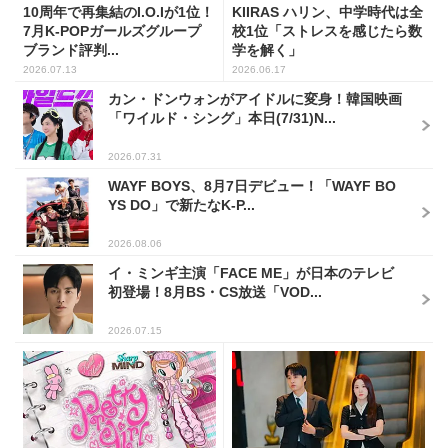
10周年で再集結のI.O.Iが1位！
KIIRAS ハリン、中学時代は全
7月K-POPガールズグループ
校1位「ストレスを感じたら数
ブランド評判...
学を解く」
2026.07.13
2026.06.17
カン・ドンウォンがアイドルに変身！韓国映画
「ワイルド・シング」本日(7/31)N...
2026.07.31
WAYF BOYS、8月7日デビュー！「WAYF BO
YS DO」で新たなK-P...
2026.08.06
イ・ミンギ主演「FACE ME」が日本のテレビ
初登場！8月BS・CS放送「VOD...
2026.07.15