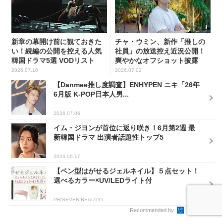
新章の幕開け前に観ておきた
チャ・ウミン、新作「推しの
い！続編の公開を控える人気
社員」の放送控え近況公開！
韓国ドラマ5選 VODリスト
爽やかなオフショット披露
2026.07.16
2026.07.02
【Danmee推し度調査】ENHYPEN ニキ「26年
6月版 K-POP日本人男...
2026.07.06
イム・ジヨンが首位に返り咲き！6月第2週 最
新韓国ドラマ 出演者話題性トップ5
2026.06.17
【ペン型はがせるジェルネイル】５点セット！
選べるカラー×UV/LEDライト付
PR(SEVEN BEAUTY)
Recommended by