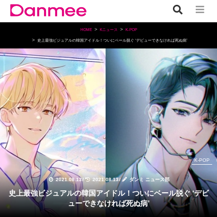
HOME
Kニュース
K-POP
史上最強ビジュアルの韓国アイドル！ついにベール脱ぐ ‘デビューできなければ死ぬ病’
K-POP
2021.08.13
/
2021.08.13
/
ダンミ ニュース部
史上最強ビジュアルの韓国アイドル！ついにベール脱ぐ ‘デビ
ューできなければ死ぬ病’