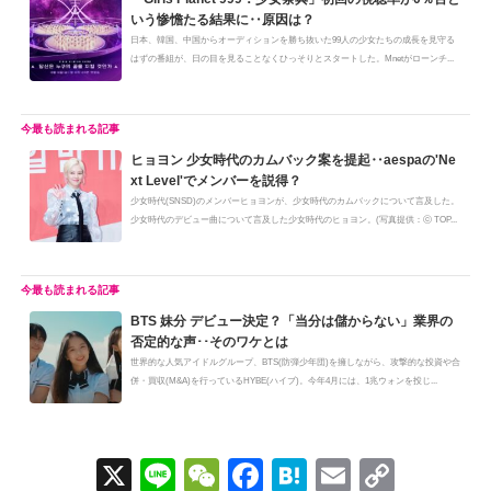
いう惨憺たる結果に‥原因は？
日本、韓国、中国からオーディションを勝ち抜いた99人の少女たちの成長を見守る
はずの番組が、日の目を見ることなくひっそりとスタートした。Mnetがローンチ...
ヒョヨン 少女時代のカムバック案を提起‥aespaの'Ne
xt Level'でメンバーを説得？
少女時代(SNSD)のメンバーヒョヨンが、少女時代のカムバックについて言及した。
少女時代のデビュー曲について言及した少女時代のヒョヨン。(写真提供：ⓒ TOP...
BTS 妹分 デビュー決定？「当分は儲からない」業界の
否定的な声･･そのワケとは
世界的な人気アイドルグループ、BTS(防弾少年団)を擁しながら、攻撃的な投資や合
併・買収(M&A)を行っているHYBE(ハイブ)。今年4月には、1兆ウォンを投じ...
X
Li
W
F
H
E
C