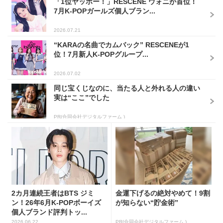
「1位ヤッホー！」RESCENE ウォニが首位！
7月K-POPガールズ個人ブラン...
2026.07.21
“KARAの名曲でカムバック” RESCENEが1
位！7月新人K-POPグループ...
2026.07.02
同じ宝くじなのに、当たる人と外れる人の違い
実は“ここ”でした
PR(合同会社デジタルファーム )
2カ月連続王者はBTS ジミ
金運下げるの絶対やめて！9割
ン！26年6月K-POPボーイズ
が知らない“貯金術”
個人ブランド評判トッ...
2026.06.22
PR(合同会社デジタルファーム )