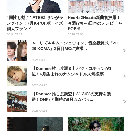
“同性も魅了” ATEEZ サンがラ
Hearts2Hearts新曲初披露！
ンクイン！7月K-POPボーイズ
今週(7/6～)日本のテレビ「K-
個人ブランド...
POP出...
2026.07.21
2026.07.06
IVE リズ＆キム・ジェウォン、音楽授賞式「20
26 KGMA」2日目MCに抜擢...
2026.06.11
【Danmee推し度調査】パク・ユチョンが1
位！6月生まれのナムジャドル人気投票...
2026.06.26
【Danmee推し度調査】81.34%の支持を獲
得！ONFが“期待の6月カムバッ...
2026.06.15