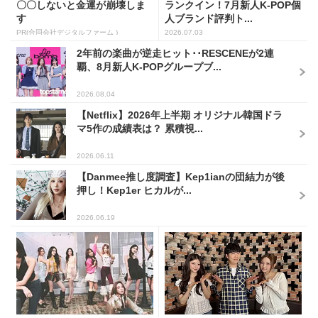
〇〇しないと金運が崩壊しま
ランクイン！7月新人K-POP個
す
人ブランド評判ト...
PR(合同会社デジタルファーム )
2026.07.03
2年前の楽曲が逆走ヒット･･RESCENEが2連
覇、8月新人K-POPグループブ...
2026.08.04
【Netflix】2026年上半期 オリジナル韓国ドラ
マ5作の成績表は？ 累積視...
2026.06.11
【Danmee推し度調査】Kep1ianの団結力が後
押し！Kep1er ヒカルが...
2026.06.19