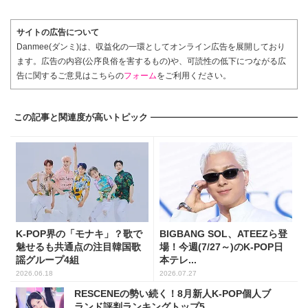
サイトの広告について
Danmee(ダンミ)は、収益化の一環としてオンライン広告を展開しており
ます。広告の内容(公序良俗を害するもの)や、可読性の低下につながる広
告に関するご意見はこちらの
フォーム
をご利用ください。
この記事と関連度が高いトピック
K-POP界の「モナキ」？歌で
BIGBANG SOL、ATEEZら登
魅せるも共通点の注目韓国歌
場！今週(7/27～)のK-POP日
謡グループ4組
本テレ...
2026.06.18
2026.07.27
RESCENEの勢い続く！8月新人K-POP個人ブ
ランド評判ランキングトップ5