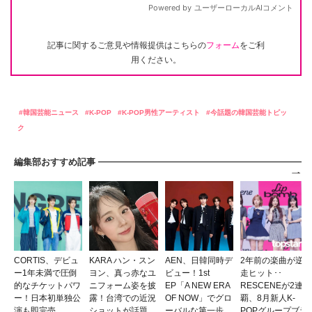
記事に関するご意見や情報提供はこちらの
フォーム
をご利
用ください。
韓国芸能ニュース
K-POP
K-POP男性アーティスト
今話題の韓国芸能トピッ
ク
編集部おすすめ記事
CORTIS、デビュ
KARA ハン・スン
AEN、日韓同時デ
2年前の楽曲が逆
ー1年未満で圧倒
ヨン、真っ赤なユ
ビュー！1st
走ヒット･･
的なチケットパワ
ニフォーム姿を披
EP「A NEW ERA
RESCENEが2連
ー！日本初単独公
露！台湾での近況
OF NOW」でグロ
覇、8月新人K-
演も即完売
ショットが話題
ーバルな第一歩
POPグループブラ