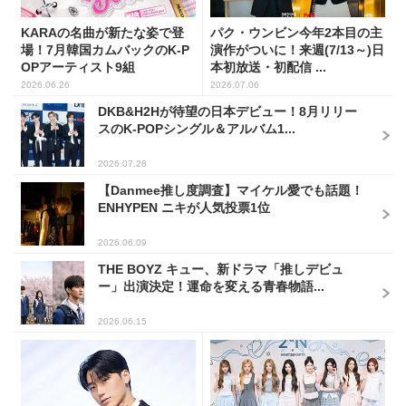
KARAの名曲が新たな姿で登
パク・ウンビン今年2本目の主
場！7月韓国カムバックのK-P
演作がついに！来週(7/13～)日
OPアーティスト9組
本初放送・初配信 ...
2026.06.26
2026.07.06
DKB&H2Hが待望の日本デビュー！8月リリー
スのK-POPシングル＆アルバム1...
2026.07.28
【Danmee推し度調査】マイケル愛でも話題！
ENHYPEN ニキが人気投票1位
2026.06.09
THE BOYZ キュー、新ドラマ「推しデビュ
ー」出演決定！運命を変える青春物語...
2026.06.15