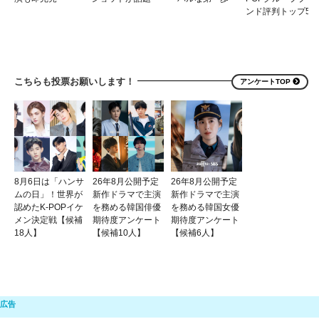
ンド評判トップ5
こちらも投票お願いします！
アンケートTOP
8月6日は「ハンサ
26年8月公開予定
26年8月公開予定
ムの日」！世界が
新作ドラマで主演
新作ドラマで主演
認めたK-POPイケ
を務める韓国俳優
を務める韓国女優
メン決定戦【候補
期待度アンケート
期待度アンケート
18人】
【候補10人】
【候補6人】