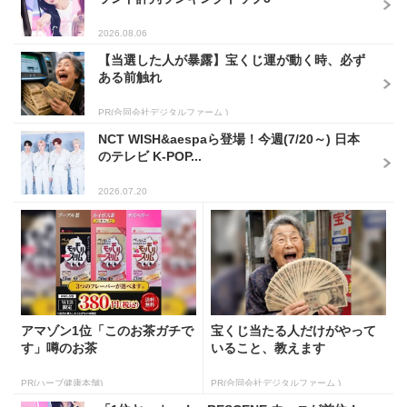
2026.08.06
【当選した人が暴露】宝くじ運が動く時、必ず
ある前触れ
PR(合同会社デジタルファーム )
NCT WISH&aespaら登場！今週(7/20～) 日本
のテレビ K-POP...
2026.07.20
アマゾン1位「このお茶ガチで
宝くじ当たる人だけがやって
す」噂のお茶
いること、教えます
PR(ハーブ健康本舗)
PR(合同会社デジタルファーム )