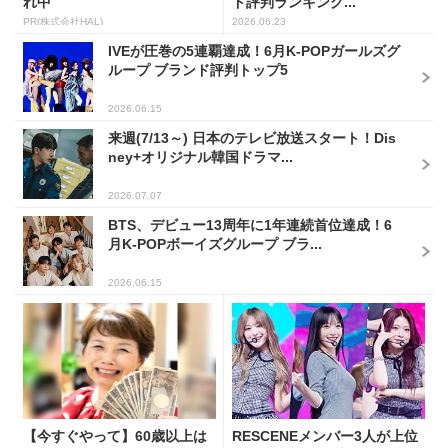
れ中
ド評判ランキング...
PR(株式会社HAL)
2026.06.23
IVEが圧巻の5連覇達成！6月K-POPガールズグ
ループ ブランド評判トップ5
2026.06.15
来週(7/13～) 日本のテレビ放送スタート！Dis
ney+オリジナル韓国ドラマ...
2026.07.07
BTS、デビュー13周年に1年連続首位達成！6
月K-POPボーイズグループ ブラ...
2026.06.15
【今すぐやって】60歳以上は
RESCENEメンバー3人が上位