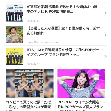
ATEEZが話題沸騰曲で魅せる！今週(8/3～)日
本のテレビ K-POP出演情報...
2026.08.03
【当選した人が暴露】宝くじ運が動く時、必ず
ある前触れ
PR(合同会社デジタルファーム )
BTS、13カ月連続首位の快挙！7月K-POPボー
イズグループ ブランド評判トッ...
2026.07.13
コンビニで買うのは損！たば
RESCENE ウォニが大躍進！6
こ税なしの新型タバコが爆売
月K-POPガールズ個人ブラン