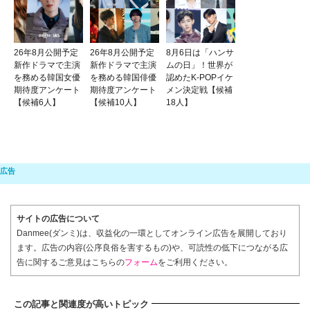
26年8月公開予定
26年8月公開予定
8月6日は「ハンサ
新作ドラマで主演
新作ドラマで主演
ムの日」！世界が
を務める韓国女優
を務める韓国俳優
認めたK-POPイケ
期待度アンケート
期待度アンケート
メン決定戦【候補
【候補6人】
【候補10人】
18人】
サイトの広告について
Danmee(ダンミ)は、収益化の一環としてオンライン広告を展開しており
ます。広告の内容(公序良俗を害するもの)や、可読性の低下につながる広
告に関するご意見はこちらの
フォーム
をご利用ください。
この記事と関連度が高いトピック