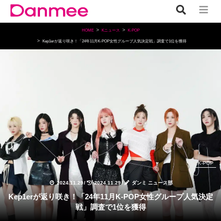
HOME
Kニュース
K-POP
Kep1erが返り咲き！「24年11月K-POP女性グループ人気決定戦」調査で1位を獲得
K-POP
2024.11.29
/
2024.11.29
/
ダンミ ニュース部
Kep1erが返り咲き！「24年11月K-POP女性グループ人気決定
戦」調査で1位を獲得