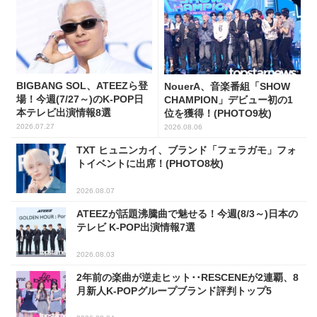
BIGBANG SOL、ATEEZら登
NouerA、音楽番組「SHOW
場！今週(7/27～)のK-POP日
CHAMPION」デビュー初の1
本テレビ出演情報8選
位を獲得！(PHOTO9枚)
2026.07.27
2026.08.06
TXT ヒュニンカイ、ブランド「フェラガモ」フォ
トイベントに出席！(PHOTO8枚)
2026.08.07
ATEEZが話題沸騰曲で魅せる！今週(8/3～)日本の
テレビ K-POP出演情報7選
2026.08.03
2年前の楽曲が逆走ヒット･･RESCENEが2連覇、8
月新人K-POPグループブランド評判トップ5