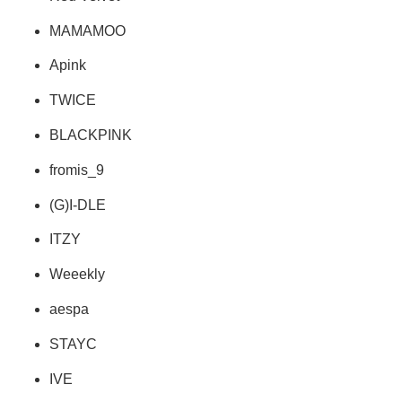
MAMAMOO
Apink
TWICE
BLACKPINK
fromis_9
(G)I-DLE
ITZY
Weeekly
aespa
STAYC
IVE