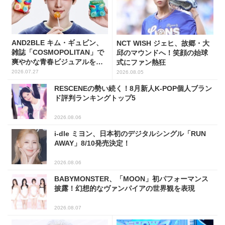
AND2BLE キム・ギュビン、
NCT WISH ジェヒ、故郷・大
雑誌「COSMOPOLITAN」で
邱のマウンドへ！笑顔の始球
爽やかな青春ビジュアルを披
式にファン熱狂
露
2026.07.27
2026.08.05
RESCENEの勢い続く！8月新人K-POP個人ブラン
ド評判ランキングトップ5
2026.08.06
i-dle ミヨン、日本初のデジタルシングル「RUN
AWAY」8/10発売決定！
2026.08.06
BABYMONSTER、「MOON」初パフォーマンス
披露！幻想的なヴァンパイアの世界観を表現
2026.08.07