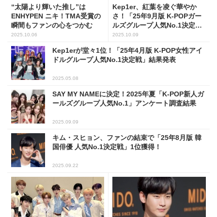
“太陽より輝いた推し”は
Kep1er、紅葉を凌ぐ華やか
ENHYPEN ニキ！TMA受賞の
さ！「25年9月版 K-POPガー
瞬間もファンの心をつかむ
ルズグループ人気No.1決定
戦」で圧倒的1位
2025.10.06
2025.10.09
Kep1erが堂々1位！「25年4月版 K-POP女性アイ
ドルグループ人気No.1決定戦」結果発表
2025.05.08
SAY MY NAMEに決定！2025年夏「K-POP新人ガ
ールズグループ人気No.1」アンケート調査結果
2025.09.09
キム・スヒョン、ファンの結束で「25年8月版 韓
国俳優 人気No.1決定戦」1位獲得！
2025.09.22