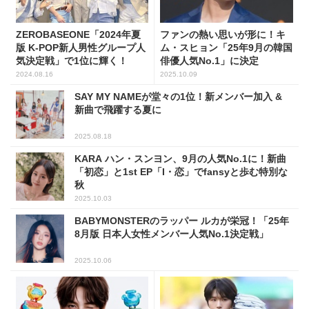
ZEROBASEONE「2024年夏
ファンの熱い思いが形に！キ
版 K-POP新人男性グループ人
ム・スヒョン「25年9月の韓国
気決定戦」で1位に輝く！
俳優人気No.1」に決定
2024.08.16
2025.10.09
SAY MY NAMEが堂々の1位！新メンバー加入 &
新曲で飛躍する夏に
2025.08.18
KARA ハン・スンヨン、9月の人気No.1に！新曲
「初恋」と1st EP「I・恋」でfansyと歩む特別な
秋
2025.10.03
BABYMONSTERのラッパー ルカが栄冠！「25年
8月版 日本人女性メンバー人気No.1決定戦」
2025.10.06