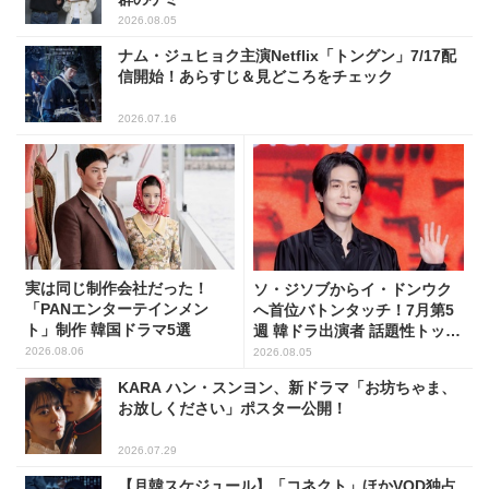
2026.08.05
ナム・ジュヒョク主演Netflix「トングン」7/17配
信開始！あらすじ＆見どころをチェック
2026.07.16
実は同じ制作会社だった！
ソ・ジソブからイ・ドンウク
「PANエンターテインメン
へ首位バトンタッチ！7月第5
ト」制作 韓国ドラマ5選
週 韓ドラ出演者 話題性トップ
5
2026.08.06
2026.08.05
KARA ハン・スンヨン、新ドラマ「お坊ちゃま、
お放しください」ポスター公開！
2026.07.29
【月韓スケジュール】「コネクト」ほかVOD独占