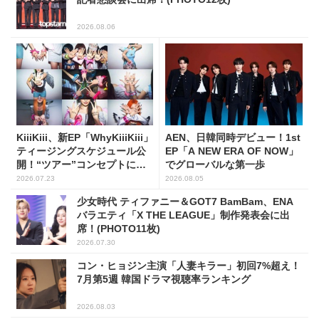
2026.08.06
KiiiKiii、新EP「WhyKiiiKiii」
AEN、日韓同時デビュー！1st
ティージングスケジュール公
EP「A NEW ERA OF NOW」
開！“ツアー”コンセプトに注
でグローバルな第一歩
目
2026.07.23
2026.08.05
少女時代 ティファニー＆GOT7 BamBam、ENA
バラエティ「X THE LEAGUE」制作発表会に出
席！(PHOTO11枚)
2026.07.30
コン・ヒョジン主演「人妻キラー」初回7%超え！
7月第5週 韓国ドラマ視聴率ランキング
2026.08.03