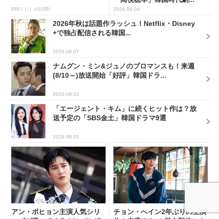
PR(くらしの話題)
2026.08.04
2026年秋は話題作ラッシュ！Netflix・Disney
+で独占配信される韓国...
2026.08.07
ナムグン・ミン&ジュノのブロマンスも！来週
(8/10～)放送開始「好評」韓国ドラ...
2026.08.03
「エージェント・キム」に続くヒット作は？放
送予定の「SBS金土」韓国ドラマ9選
2026.08.05
アン・ボヒョン主演人気シリ
チョン・へイン2年ぶりの主演