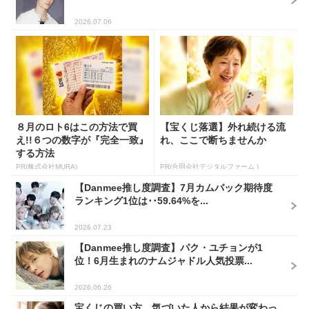
2026.07.06
８月のロト6はこの方法で買
【宝くじ落選】外れ続ける流
え!!６つの数字が『完全一致』
れ、ここで断ちませんか
する方法
PR(株式会社MURA)
PR(合同会社デジタルファーム )
【Danmee推し度調査】7月カムバック期待度
ランキング1位は･･59.64%を...
2026.07.23
【Danmee推し度調査】パク・ユチョンが1
位！6月生まれのナムジャドル人気投票...
2026.06.26
宝くじの買い方、気づいた人から結果が変わっ