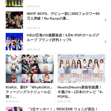
2026.07.27
WAYF BOYS、デビュー前にSNSフォロワー85
万人突破！Nu-Kpopの幕...
2026.06.18
IVEが圧巻の5連覇達成！6月K-POPガールズグ
ループ ブランド評判トップ5
2026.06.15
KiiiKiii、新EP「WhyKiiiKiii」
Hearts2Hearts新曲初披露！
ティージングスケジュール公
今週(7/6～)日本のテレビ「K-
開！...
POP出...
2026.07.23
2026.07.06
「1位ヤッホー！」RESCENE ウォニが首位！