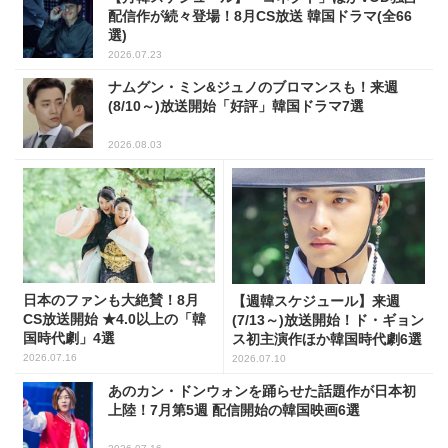
配信作が続々登場！8月CS放送 韓国ドラマ(全66
選)
2026.07.23
ナムグン・ミン&ジュノのブロマンスも！来週
(8/10～)放送開始「好評」韓国ドラマ7選
2026.08.03
日本のファンも大絶賛！8月
【週韓スケジュール】来週
CS放送開始 ★4.0以上の「韓
(7/13～)放送開始！ド・ギョン
国時代劇」4選
ス初主演作ほか韓国時代劇6選
2026.07.16
2026.07.10
あのカン・ドンウォンを踊らせた話題作が日本初
上陸！7月第5週 配信開始の韓国映画6選