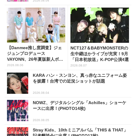
2026.08.04
【Danmee推し度調査】ジェ
NCT127＆BABYMONSTERの
ジュンプロデュース
生中継ほかライブが充実！9月
VAYONN、26年夏版新人ボー
「日本初放送」K-POP公演4選
イズグループ人気No.1に
2026.08.06
2026.08.07
KARA ハン・スンヨン、真っ赤なユニフォーム姿
を披露！台湾での近況ショットが話題
2026.08.04
NOWZ、デジタルシングル「Achilles」ショーケ
ースに出席！(PHOTO14枚)
2026.08.05
Stray Kids、10thミニアルバム「THIS & THAT」
記者懇談会に出席！(PHOTO12枚)