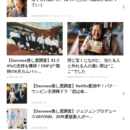
ていく
PR(合同会社デジタルファーム )
【Danmee推し度調査】81.3
同じ宝くじなのに、当たる人
4%の支持を獲得！ONFが“期
と外れる人の違い実は“こ
待の6月カムバッ...
こ”でした
2026.06.15
PR(合同会社デジタルファーム )
【Danmee推し度調査】Netflix配信中！パク・
ウンビン主演韓ドラ「恋は命...
2026.07.27
【Danmee推し度調査】ジェジュンプロデュー
スVAYONN、26年夏版新人ボー...
2026.08.06