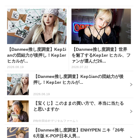
【Danmee推し度調査】Kep1i
【Danmee推し度調査】世界
anの団結力が後押し！Kep1er
を魅了するKep1er ヒカル、フ
ヒカルが...
ァンが選んだ26...
2026.06.19
2026.07.22
【Danmee推し度調査】Kep1ianの団結力が後
押し！Kep1er ヒカルが...
2026.06.19
【宝くじ】このままの買い方で、本当に当たる
と思いますか
PR(合同会社デジタルファーム )
【Danmee推し度調査】ENHYPEN ニキ「26年
6月版 K-POP日本人男...