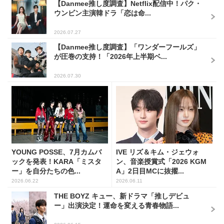
【Danmee推し度調査】Netflix配信中！パク・
ウンビン主演韓ドラ「恋は命...
2026.07.27
【Danmee推し度調査】「ワンダーフールズ」
が圧巻の支持！「2026年上半期ベ...
2026.07.30
YOUNG POSSE、7月カムバ
IVE リズ＆キム・ジェウォ
ックを発表！KARA「ミスタ
ン、音楽授賞式「2026 KGM
ー」を自分たちの色...
A」2日目MCに抜擢...
2026.06.22
2026.06.11
THE BOYZ キュー、新ドラマ「推しデビュ
ー」出演決定！運命を変える青春物語...