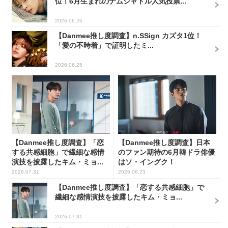
位！6月生まれのナムジャドル人気投票...
2026.06.26
【Danmee推し度調査】n.SSign カズタ1位！
「愛の不時着」で証明したミ...
2026.06.25
【Danmee推し度調査】「恋
【Danmee推し度調査】日本
する共感細胞」で繊細な感情
のファン期待の6月韓ドラ俳優
演技を披露したキム・ミョ...
はソ・イングク！
2026.07.31
2026.06.23
【Danmee推し度調査】「恋する共感細胞」で
繊細な感情演技を披露したキム・ミョ...
2026.07.31