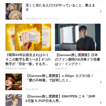
宝くじ当たる人だけがやっていること、教えま
す
PR(合同会社デジタルファーム )
【昭和43年以前生まれはロト
【Danmee推し度調査】日本
６この数字を買うべき】6つの
のファン期待の6月韓ドラ俳優
数字が「完全一致」する方...
はソ・イングク！
PR(株式会社MURA)
2026.06.23
【Danmee推し度調査】n.SSign カズタ1位！
「愛の不時着」で証明したミ...
2026.06.25
【Danmee推し度調査】ENHYPEN ニキ「26年
6月版 K-POP日本人男...