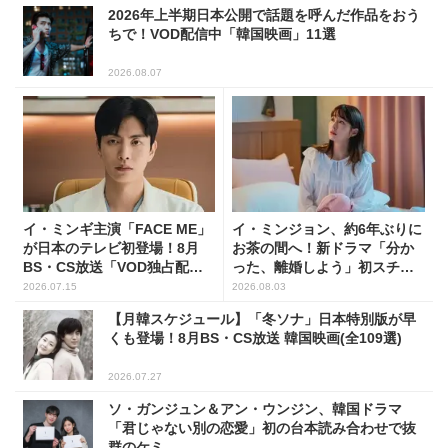
2026年上半期日本公開で話題を呼んだ作品をおう
ちで！VOD配信中「韓国映画」11選
2026.08.07
イ・ミンギ主演「FACE ME」
イ・ミンジョン、約6年ぶりに
が日本のテレビ初登場！8月
お茶の間へ！新ドラマ「分か
BS・CS放送「VOD独占配
った、離婚しよう」初スチー
信」韓ドラ11選
ル公開
2026.07.15
2026.08.03
【月韓スケジュール】「冬ソナ」日本特別版が早
くも登場！8月BS・CS放送 韓国映画(全109選)
2026.07.27
ソ・ガンジュン＆アン・ウンジン、韓国ドラマ
「君じゃない別の恋愛」初の台本読み合わせで抜
群のケミ