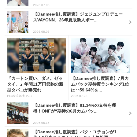
2026.07.06
【Danmee推し度調査】ジェジュンプロデュー
スVAYONN、26年夏版新人ボー...
2026.08.06
『カートン買い、ダメ。ゼッ
【Danmee推し度調査】7月カ
タイ。』年間11万円節約の新
ムバック期待度ランキング1位
型タバコが爆売れ
は･･59.64%を...
PR(株式会社HAL)
2026.07.23
【Danmee推し度調査】81.34%の支持を獲
得！ONFが“期待の6月カムバッ...
2026.06.15
【Danmee推し度調査】パク・ユチョンが1