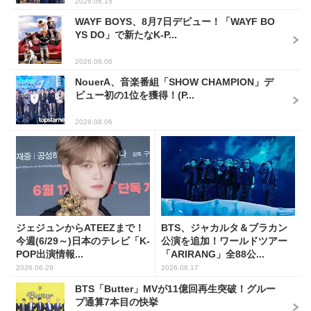
2026.06.15
WAYF BOYS、8月7日デビュー！「WAYF BO
YS DO」で新たなK-P...
2026.08.06
NouerA、音楽番組「SHOW CHAMPION」デ
ビュー初の1位を獲得！(P...
2026.08.06
ジェジュンからATEEZまで！
BTS、ジャカルタ＆ブラカン
今週(6/29～)日本のテレビ「K-
公演を追加！ワールドツアー
POP出演情報...
「ARIRANG」全88公...
2026.06.29
2026.06.17
BTS「Butter」MVが11億回再生突破！グルー
プ通算7本目の快挙