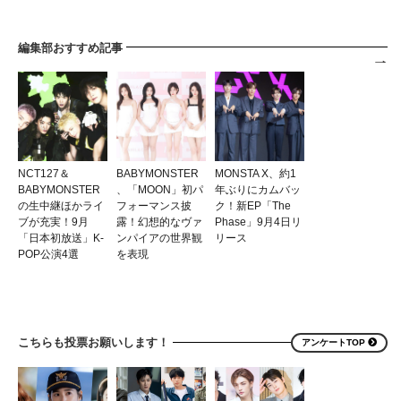
編集部おすすめ記事
NCT127＆
BABYMONSTER
MONSTA X、約1
BABYMONSTER
、「MOON」初パ
年ぶりにカムバッ
の生中継ほかライ
フォーマンス披
ク！新EP「The
ブが充実！9月
露！幻想的なヴァ
Phase」9月4日リ
「日本初放送」K-
ンパイアの世界観
リース
POP公演4選
を表現
こちらも投票お願いします！
アンケートTOP