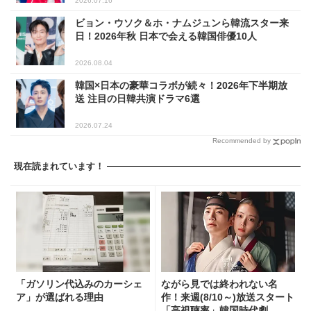
2026.07.16
ビョン・ウソク＆ホ・ナムジュンら韓流スター来
日！2026年秋 日本で会える韓国俳優10人
2026.08.04
韓国×日本の豪華コラボが続々！2026年下半期放
送 注目の日韓共演ドラマ6選
2026.07.24
Recommended by
現在読まれています！
「ガソリン代込みのカーシェ
ながら見では終われない名
ア」が選ばれる理由
作！来週(8/10～)放送スタート
「高視聴率」韓国時代劇...