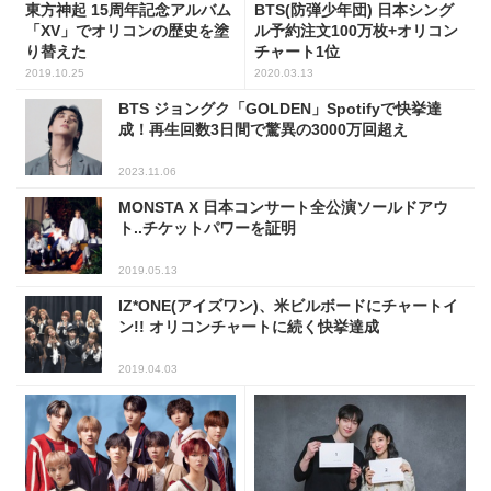
東方神起 15周年記念アルバム
BTS(防弾少年団) 日本シング
「XV」でオリコンの歴史を塗
ル予約注文100万枚+オリコン
り替えた
チャート1位
2019.10.25
2020.03.13
BTS ジョングク「GOLDEN」Spotifyで快挙達
成！再生回数3日間で驚異の3000万回超え
2023.11.06
MONSTA X 日本コンサート全公演ソールドアウ
ト..チケットパワーを証明
2019.05.13
IZ*ONE(アイズワン)、米ビルボードにチャートイ
ン!! オリコンチャートに続く快挙達成
2019.04.03