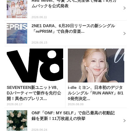
Red Velvet、今夏ついに完全体で帰還！8月カ
ムバックを公式発表
2026.06.11
2NE1 DARA、6月20日リリースの新シングル
「rePRISM」で自身の音楽...
2026.06.15
SEVENTEEN新ユニットV8、
i-dle ミヨン、日本初のデジタ
DJパーティーで新作を先行公
ルシングル「RUN AWAY」8/1
開！異色のプレリス...
0発売決定...
2026.06.17
2026.08.06
ONF「ONF: MY SELF」で自己最高の初動記
録を更新！11万枚超えの快挙
2026.06.24