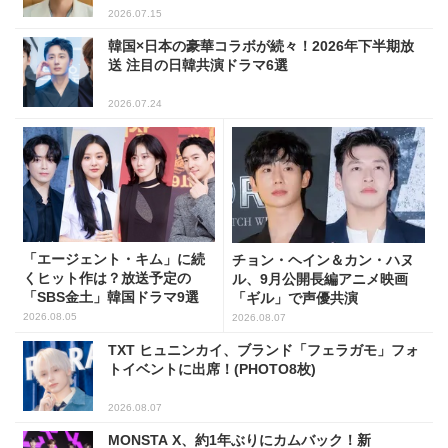
2026.07.15
韓国×日本の豪華コラボが続々！2026年下半期放
送 注目の日韓共演ドラマ6選
2026.07.24
「エージェント・キム」に続
チョン・ヘイン＆カン・ハヌ
くヒット作は？放送予定の
ル、9月公開長編アニメ映画
「SBS金土」韓国ドラマ9選
「ギル」で声優共演
2026.08.05
2026.08.07
TXT ヒュニンカイ、ブランド「フェラガモ」フォ
トイベントに出席！(PHOTO8枚)
2026.08.07
MONSTA X、約1年ぶりにカムバック！新