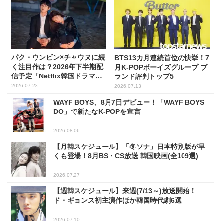
パク・ウンビン×チャウヌに続
BTS13カ月連続首位の快挙！7
く注目作は？2026年下半期配
月K-POPボーイズグループ ブ
信予定「Netflix韓国ドラマ」8
ランド評判トップ5
選
2026.07.28
2026.07.13
WAYF BOYS、8月7日デビュー！「WAYF BOYS
DO」で新たなK-POPを宣言
2026.08.06
【月韓スケジュール】「冬ソナ」日本特別版が早
くも登場！8月BS・CS放送 韓国映画(全109選)
2026.07.27
【週韓スケジュール】来週(7/13～)放送開始！
ド・ギョンス初主演作ほか韓国時代劇6選
2026.07.10