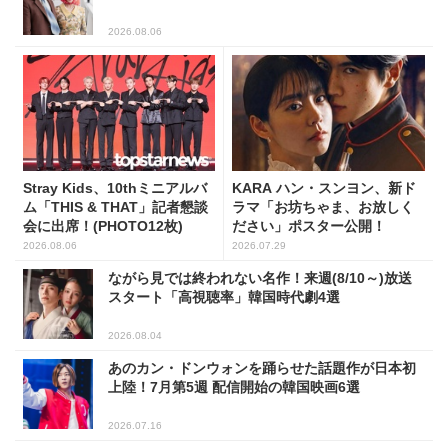
2026.08.06
Stray Kids、10thミニアルバ
KARA ハン・スンヨン、新ド
ム「THIS & THAT」記者懇談
ラマ「お坊ちゃま、お放しく
会に出席！(PHOTO12枚)
ださい」ポスター公開！
2026.08.06
2026.07.29
ながら見では終われない名作！来週(8/10～)放送
スタート「高視聴率」韓国時代劇4選
2026.08.04
あのカン・ドンウォンを踊らせた話題作が日本初
上陸！7月第5週 配信開始の韓国映画6選
2026.07.16