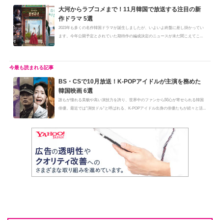
大河からラブコメまで！11月韓国で放送する注目の新
作ドラマ 5選
2023年も多くの名作韓国ドラマが誕生しましたが、いよいよ終盤に差し掛かってい
ます。今年公開予定とされていた期待作の編成決定のニュースが未だ聞こえてこ...
BS・CSで10月放送！K-POPアイドルが主演を務めた
韓国映画 6選
誰もが憧れる美貌や高い演技力を誇り、世界中のファンから関心が寄せられる韓国
俳優。最近では”演技ドル”と呼ばれる、K-POPアイドル出身の俳優たちが続々と活...