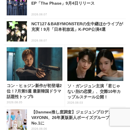
EP「The Phase」9月4日リリース
2026.08.07
NCT127＆BABYMONSTERの生中継ほかライブが
充実！9月「日本初放送」K-POP公演4選
2026.08.07
コン・ヒョジン新作が初登場2
ソ・ガンジュン主演「君じゃ
位！7月第5週 最新韓国ドラマ
ない別の恋愛」、交際10年カ
話題性トップ5
ップルスチール公開！
2026.08.05
2026.08.03
【Danmee推し度調査】ジェジュンプロデュース
VAYONN、26年夏版新人ボーイズグループ人気
No.1に
2026.08.06