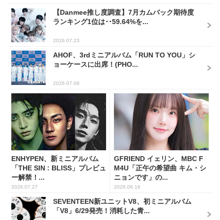
【Danmee推し度調査】7月カムバック期待度
ランキング1位は･･59.64%を...
2026.07.23
AHOF、3rdミニアルバム「RUN TO YOU」シ
ョーケースに出席！(PHO...
2026.07.08
ENHYPEN、新ミニアルバム
GFRIEND イェリン、MBC F
「THE SIN : BLISS」プレビュ
M4U「正午の希望曲 キム・シ
ー解禁！...
ニョンです」の...
2026.07.27
2026.06.16
SEVENTEEN新ユニットV8、初ミニアルバム
「V8」6/29発売！消耗した青...