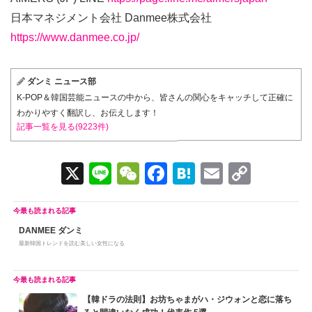
日本マネジメント会社 Danmee株式会社
https://www.danmee.co.jp/
ダンミ ニュース部
K-POP＆韓国芸能ニュースの中から、皆さんの関心をキャッチして正確に
わかりやすく翻訳し、お伝えします！
記事一覧を見る(9223件)
X
Li
W
F
H
E
C
n
e
a
at
m
o
e
C
c
e
ail
p
DANMEE ダンミ
h
e
n
y
最新韓国トレンドを読む美しい女性になる
at
b
a
Li
o
n
o
k
【韓ドラの法則】お坊ちゃまがハ・ジウォンと恋に落ち