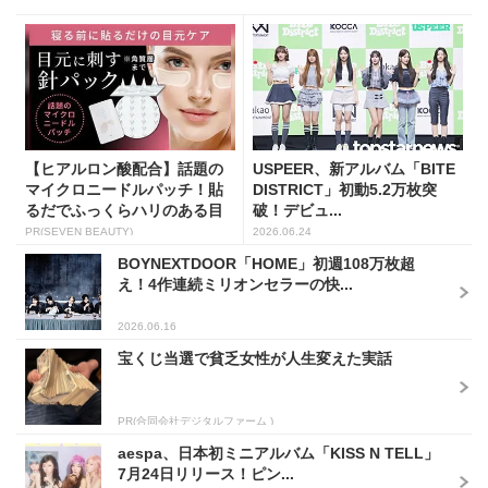
【ヒアルロン酸配合】話題の
USPEER、新アルバム「BITE
マイクロニードルパッチ！貼
DISTRICT」初動5.2万枚突
るだでふっくらハリのある目
破！デビュ...
元...
PR(SEVEN BEAUTY)
2026.06.24
BOYNEXTDOOR「HOME」初週108万枚超
え！4作連続ミリオンセラーの快...
2026.06.16
宝くじ当選で貧乏女性が人生変えた実話
PR(合同会社デジタルファーム )
aespa、日本初ミニアルバム「KISS N TELL」
7月24日リリース！ピン...