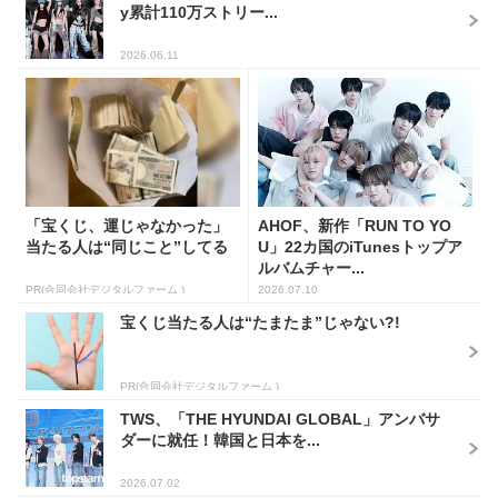
y累計110万ストリー...
2026.06.11
「宝くじ、運じゃなかった」
AHOF、新作「RUN TO YO
当たる人は“同じこと”してる
U」22カ国のiTunesトップア
ルバムチャー...
PR(合同会社デジタルファーム )
2026.07.10
宝くじ当たる人は“たまたま”じゃない?!
PR(合同会社デジタルファーム )
TWS、「THE HYUNDAI GLOBAL」アンバサ
ダーに就任！韓国と日本を...
2026.07.02