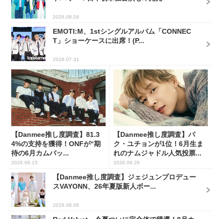
2026.08.04
EMOTI:M、1stシングルアルバム「CONNEC
T」ショーケースに出席！(P...
2026.07.31
【Danmee推し度調査】81.3
【Danmee推し度調査】パ
4%の支持を獲得！ONFが“期
ク・ユチョンが1位！6月生ま
待の6月カムバッ...
れのナムジャドル人気投票...
2026.06.15
2026.06.26
【Danmee推し度調査】ジェジュンプロデュー
スVAYONN、26年夏版新人ボー...
2026.08.06