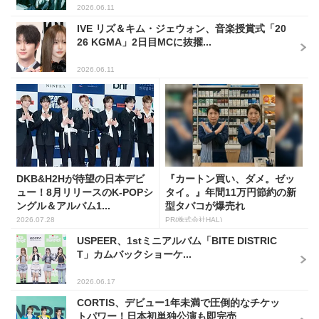
2026.06.11
IVE リズ＆キム・ジェウォン、音楽授賞式「20
26 KGMA」2日目MCに抜擢...
2026.06.11
DKB&H2Hが待望の日本デビ
『カートン買い、ダメ。ゼッ
ュー！8月リリースのK-POPシ
タイ。』年間11万円節約の新
ングル＆アルバム1...
型タバコが爆売れ
2026.07.28
PR(株式会社HAL)
USPEER、1stミニアルバム「BITE DISTRIC
T」カムバックショーケ...
2026.06.17
CORTIS、デビュー1年未満で圧倒的なチケッ
トパワー！日本初単独公演も即完売