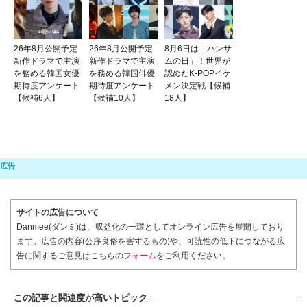
26年8月公開予定
26年8月公開予定
8月6日は「ハンサ
新作ドラマで主演
新作ドラマで主演
ムの日」！世界が
を務める韓国女優
を務める韓国俳優
認めたK-POPイケ
期待度アンケート
期待度アンケート
メン決定戦【候補
【候補6人】
【候補10人】
18人】
サイトの広告について
Danmee(ダンミ)は、収益化の一環としてオンライン広告を展開しており
ます。広告の内容(公序良俗を害するもの)や、可読性の低下につながる広
告に関するご意見はこちらの
フォーム
をご利用ください。
この記事と関連度が高いトピック