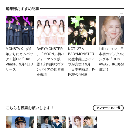
編集部おすすめ記事
MONSTA X、約1
BABYMONSTER
NCT127＆
i-dle ミヨン、日
年ぶりにカムバッ
、「MOON」初パ
BABYMONSTER
本初のデジタルシ
ク！新EP「The
フォーマンス披
の生中継ほかライ
ングル「RUN
Phase」9月4日リ
露！幻想的なヴァ
ブが充実！9月
AWAY」8/10発売
リース
ンパイアの世界観
「日本初放送」K-
決定！
を表現
POP公演4選
こちらも投票お願いします！
アンケートTOP