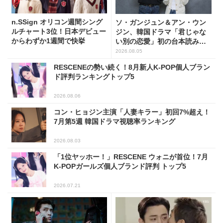
n.SSign オリコン週間シング
ソ・ガンジュン＆アン・ウン
ルチャート3位！日本デビュー
ジン、韓国ドラマ「君じゃな
からわずか1週間で快挙
い別の恋愛」初の台本読み合
わせで抜群のケミ
2026.08.05
RESCENEの勢い続く！8月新人K-POP個人ブラン
ド評判ランキングトップ5
2026.08.06
コン・ヒョジン主演「人妻キラー」初回7%超え！
7月第5週 韓国ドラマ視聴率ランキング
2026.08.03
「1位ヤッホー！」RESCENE ウォニが首位！7月
K-POPガールズ個人ブランド評判 トップ5
2026.07.21