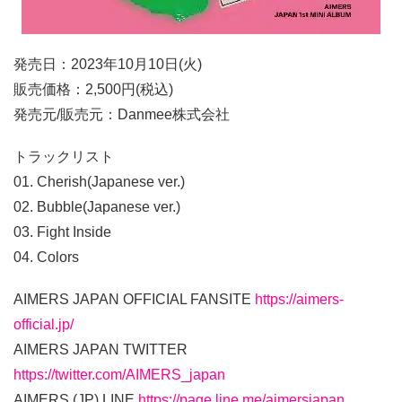
発売日：2023年10月10日(火)
販売価格：2,500円(税込)
発売元/販売元：Danmee株式会社
トラックリスト
01. Cherish(Japanese ver.)
02. Bubble(Japanese ver.)
03. Fight Inside
04. Colors
AIMERS JAPAN OFFICIAL FANSITE
https://aimers-
official.jp/
AIMERS JAPAN TWITTER
https://twitter.com/AIMERS_japan
AIMERS (JP) LINE
https://page.line.me/aimersjapan