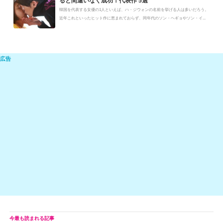
ると間違いなく成功！代表作 5選
k
韓国を代表する女優の1人といえば、ハ・ジウォンの名前を挙げる人は多いだろう。
近年これといったヒット作に恵まれておらず、同年代のソン・ヘギョやソン・イ...