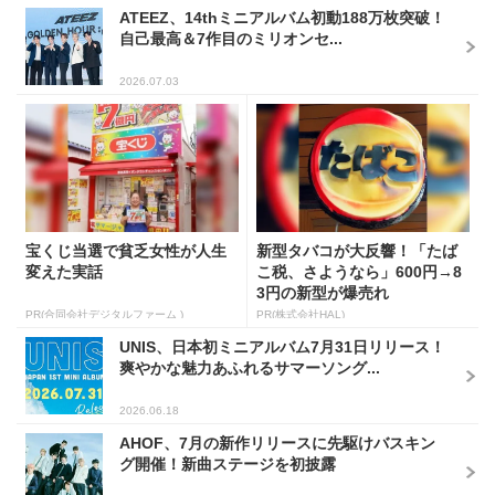
ATEEZ、14thミニアルバム初動188万枚突破！
自己最高＆7作目のミリオンセ...
2026.07.03
宝くじ当選で貧乏女性が人生
新型タバコが大反響！「たば
変えた実話
こ税、さようなら」600円→8
3円の新型が爆売れ
PR(合同会社デジタルファーム )
PR(株式会社HAL)
UNIS、日本初ミニアルバム7月31日リリース！
爽やかな魅力あふれるサマーソング...
2026.06.18
AHOF、7月の新作リリースに先駆けバスキン
グ開催！新曲ステージを初披露