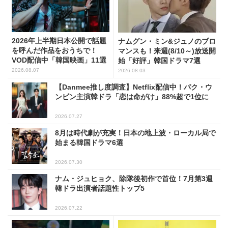
2026年上半期日本公開で話題
ナムグン・ミン&ジュノのブロ
を呼んだ作品をおうちで！
マンスも！来週(8/10～)放送開
VOD配信中「韓国映画」11選
始「好評」韓国ドラマ7選
2026.08.07
2026.08.03
【Danmee推し度調査】Netflix配信中！パク・ウ
ンビン主演韓ドラ「恋は命がけ」88%超で1位に
2026.07.27
8月は時代劇が充実！日本の地上波・ローカル局で
始まる韓国ドラマ6選
2026.07.30
ナム・ジュヒョク、除隊後初作で首位！7月第3週
韓ドラ出演者話題性トップ5
2026.07.22