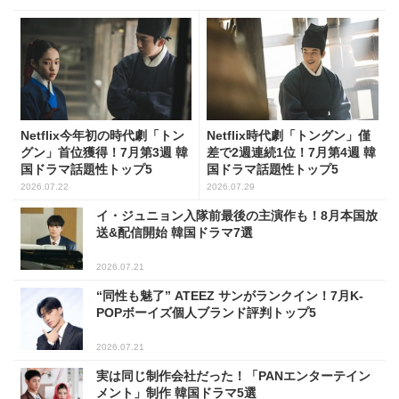
Netflix今年初の時代劇「トン
Netflix時代劇「トングン」僅
グン」首位獲得！7月第3週 韓
差で2週連続1位！7月第4週 韓
国ドラマ話題性トップ5
国ドラマ話題性トップ5
2026.07.22
2026.07.29
イ・ジュニョン入隊前最後の主演作も！8月本国放
送&配信開始 韓国ドラマ7選
2026.07.21
“同性も魅了” ATEEZ サンがランクイン！7月K-
POPボーイズ個人ブランド評判トップ5
2026.07.21
実は同じ制作会社だった！「PANエンターテイン
メント」制作 韓国ドラマ5選