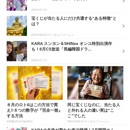
2026.07.03
宝くじが当たる人にだけ共通する“ある特徴”と
は？
PR(合同会社デジタルファーム )
KARA スンヨン＆SHINee オンユ特別出演作
も！8月CS放送「長編韓国ドラ...
2026.07.17
８月のロト6はこの方法で買
同じ宝くじなのに、当たる人
え!!６つの数字が『完全一致』
と外れる人の違い実は“こ
する方法
こ”でした
PR(株式会社MURA)
PR(合同会社デジタルファーム )