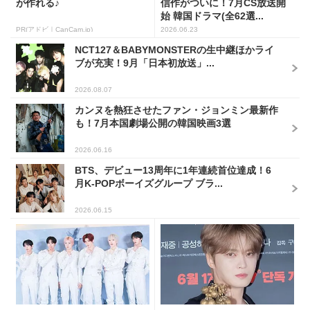
が作れる♪
信作がついに！7月CS放送開
始 韓国ドラマ(全62選...
PR(アドビ｜CanCam.jp)
2026.06.23
NCT127＆BABYMONSTERの生中継ほかライ
ブが充実！9月「日本初放送」...
2026.08.07
カンヌを熱狂させたファン・ジョンミン最新作
も！7月本国劇場公開の韓国映画3選
2026.06.16
BTS、デビュー13周年に1年連続首位達成！6
月K-POPボーイズグループ ブラ...
2026.06.15