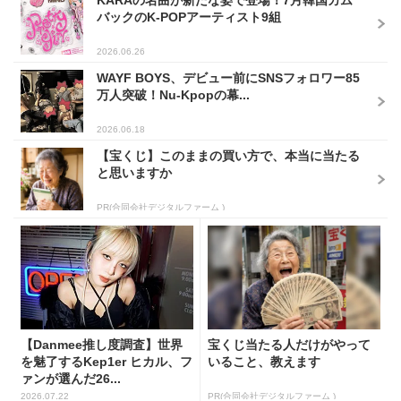
KARAの名曲が新たな姿で登場！7月韓国カム
バックのK-POPアーティスト9組
2026.06.26
WAYF BOYS、デビュー前にSNSフォロワー85
万人突破！Nu-Kpopの幕...
2026.06.18
【宝くじ】このままの買い方で、本当に当たる
と思いますか
PR(合同会社デジタルファーム )
【Danmee推し度調査】世界
宝くじ当たる人だけがやって
を魅了するKep1er ヒカル、フ
いること、教えます
ァンが選んだ26...
2026.07.22
PR(合同会社デジタルファーム )