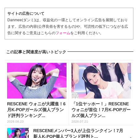
サイトの広告について
Danmee(ダンミ)は、収益化の一環としてオンライン広告を展開しており
ます。広告の内容(公序良俗を害するもの)や、可読性の低下につながる広
告に関するご意見はこちらの
フォーム
をご利用ください。
この記事と関連度が高いトピック
RESCENE ウォニが大躍進！6
「1位ヤッホー！」RESCENE
月K-POPガールズ個人ブラン
ウォニが首位！7月K-POPガー
ド評判ランキング...
ルズ個人ブラン...
2026.06.23
2026.07.21
RESCENEメンバー3人が上位ランクイン！7月
新人K-POP個人ブランド評判ト...