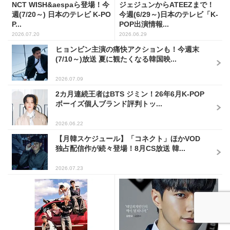
NCT WISH&aespaら登場！今
ジェジュンからATEEZまで！
週(7/20～) 日本のテレビ K-PO
今週(6/29～)日本のテレビ「K-
P...
POP出演情報...
2026.07.20
2026.06.29
ヒョンビン主演の痛快アクションも！今週末
(7/10～)放送 夏に観たくなる韓国映...
2026.07.09
2カ月連続王者はBTS ジミン！26年6月K-POP
ボーイズ個人ブランド評判トッ...
2026.06.22
【月韓スケジュール】「コネクト」ほかVOD
独占配信作が続々登場！8月CS放送 韓...
2026.07.23