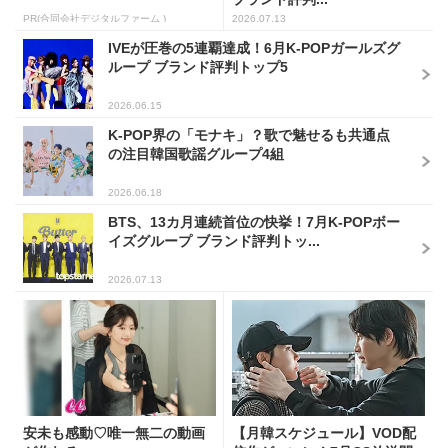
PR(合同会社デジタルファーム )
2026.07.13
IVEが圧巻の5連覇達成！6月K-POPガールズグ
ループ ブランド評判トップ5
2026.06.15
K-POP界の「モナキ」？歌で魅せるも共通点
の注目韓国歌謡グループ4組
2026.06.18
BTS、13カ月連続首位の快挙！7月K-POPボー
イズグループ ブランド評判トッ...
2026.07.13
安未も感動♡唯一無二の動画
【月韓スケジュール】VOD配