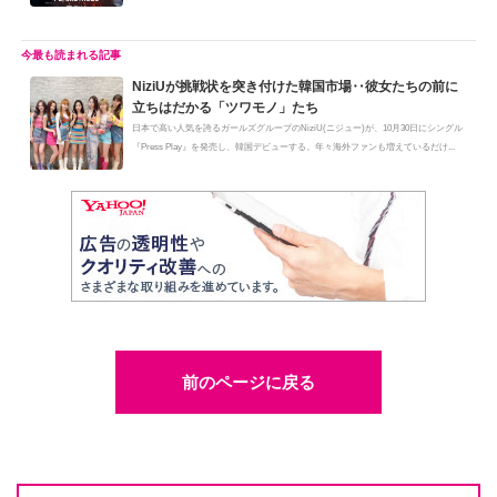
に”今...
NiziUが挑戦状を突き付けた韓国市場‥彼女たちの前に
立ちはだかる「ツワモノ」たち
日本で高い人気を誇るガールズグループのNiziU(ニジュー)が、10月30日にシングル
『Press Play』を発売し、韓国デビューする。年々海外ファンも増えているだけ...
前のページに戻る