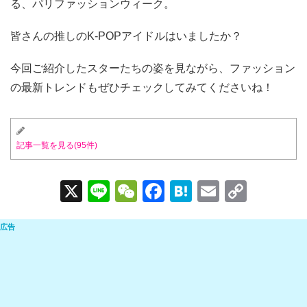
る、パリファッションウィーク。
皆さんの推しのK-POPアイドルはいましたか？
今回ご紹介したスターたちの姿を見ながら、ファッション
の最新トレンドもぜひチェックしてみてくださいね！
記事一覧を見る(95件)
X
Li
W
F
H
E
C
n
e
a
at
m
o
e
C
c
e
ail
p
h
e
n
y
at
b
a
Li
o
n