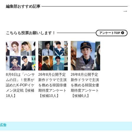
編集部おすすめ記事
こちらも投票お願いします！
アンケートTOP
8月6日は「ハンサ
26年8月公開予定
26年8月公開予定
ムの日」！世界が
新作ドラマで主演
新作ドラマで主演
認めたK-POPイケ
を務める韓国俳優
を務める韓国女優
メン決定戦【候補
期待度アンケート
期待度アンケート
18人】
【候補10人】
【候補6人】