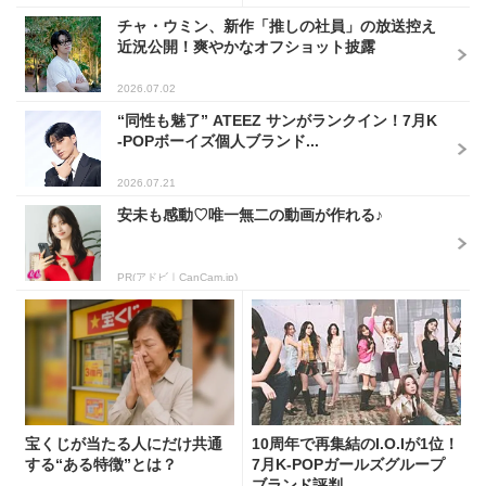
チャ・ウミン、新作「推しの社員」の放送控え
近況公開！爽やかなオフショット披露
2026.07.02
“同性も魅了” ATEEZ サンがランクイン！7月K
-POPボーイズ個人ブランド...
2026.07.21
安未も感動♡唯一無二の動画が作れる♪
PR(アドビ｜CanCam.jp)
宝くじが当たる人にだけ共通
10周年で再集結のI.O.Iが1位！
する“ある特徴”とは？
7月K-POPガールズグループ
ブランド評判...