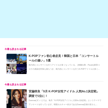
o
k
k
K-POPファン初心者必見！韓国と日本「コンサートル
ールの違い」5選
精力的にコンサートを行うアイドルが多くなっている。 (画像出典：Pexels)新型コ
ロナの感染症対策も落ちつき、精力的にコンサートを行うK-POPアイドルが多く...
宮脇咲良「9月 K-POP女性アイドル 人気No.1決定戦」
調査で1位に！
Danmee(ダンミ)では、毎月『K-POP女性アイドル 人気No.1決定戦』というテーマで
アンケートを行っています。韓国カルチャー好きであるDanmee読者の皆さん