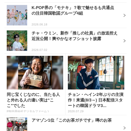
K-POP界の「モナキ」？歌で魅せるも共通点
の注目韓国歌謡グループ4組
2026.06.18
チャ・ウミン、新作「推しの社員」の放送控え
近況公開！爽やかなオフショット披露
2026.07.02
同じ宝くじなのに、当たる人
チョン・へイン2年ぶりの主演
と外れる人の違い実は“こ
作！来週(8/3～) 日本配信スタ
こ”でした
ートの韓国ドラマ3...
PR(合同会社デジタルファーム )
2026.07.29
アマゾン1位「このお茶ガチです」噂のお茶