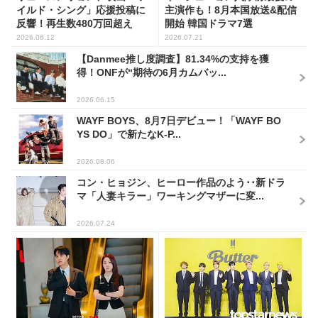
イルド・シング」応援投稿に
主演作も！8月本国放送&配信
反響！再生数480万回超え
開始 韓国ドラマ7選
2026.06.12
2026.07.21
【Danmee推し度調査】81.34%の支持を獲
得！ONFが“期待の6月カムバッ...
2026.06.15
WAYF BOYS、8月7日デビュー！「WAYF BO
YS DO」で新たなK-P...
2026.08.06
コン・ヒョジン、ヒーロー作品のよう･･新ドラ
マ「人妻キラー」ワーキングマザーに変...
2026.07.24