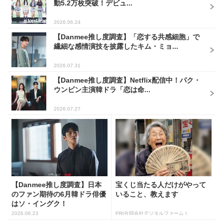
動5.2万枚突破！デビュ...
2026.06.24
【Danmee推し度調査】「恋する共感細胞」で
繊細な感情演技を披露したキム・ミョ...
2026.07.31
【Danmee推し度調査】Netflix配信中！パク・
ウンビン主演韓ドラ「恋は命...
2026.07.27
【Danmee推し度調査】日本
宝くじ当たる人だけがやって
のファン期待の6月韓ドラ俳優
いること、教えます
はソ・イングク！
2026.06.23
PR(合同会社デジタルファーム )