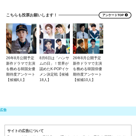
こちらも投票お願いします！
アンケートTOP
26年8月公開予定
8月6日は「ハンサ
26年8月公開予定
新作ドラマで主演
ムの日」！世界が
新作ドラマで主演
を務める韓国女優
認めたK-POPイケ
を務める韓国俳優
期待度アンケート
メン決定戦【候補
期待度アンケート
【候補6人】
18人】
【候補10人】
サイトの広告について