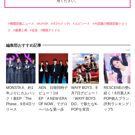
用ください。
韓国芸能ニュース
K-POP
ITZY(イッチ)
エピソード
今話題の韓国芸能トピッ
ク
健康と美
近況
韓国アイドル
編集部おすすめ記事
MONSTA X、約1
AEN、日韓同時デ
WAYF BOYS、8
RESCENEの勢い
年ぶりにカムバッ
ビュー！1st
月7日デビュー！
続く！8月新人K-
ク！新EP「The
EP「A NEW ERA
「WAYF BOYS
POP個人ブランド
Phase」9月4日リ
OF NOW」でグロ
DO」で新たなK-
評判ランキングト
リース
ーバルな第一歩
POPを宣言
ップ5