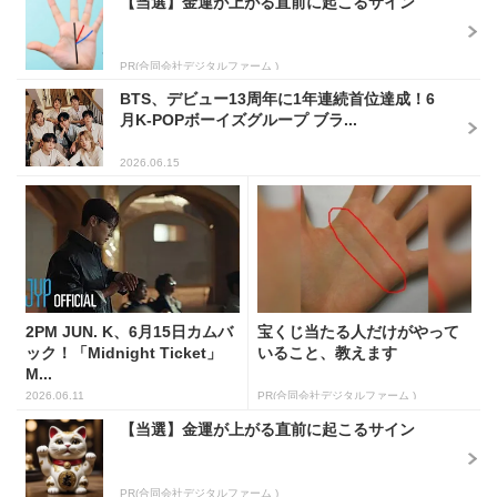
【当選】金運が上がる直前に起こるサイン
PR(合同会社デジタルファーム )
BTS、デビュー13周年に1年連続首位達成！6
月K-POPボーイズグループ ブラ...
2026.06.15
2PM JUN. K、6月15日カムバ
宝くじ当たる人だけがやって
ック！「Midnight Ticket」
いること、教えます
M...
2026.06.11
PR(合同会社デジタルファーム )
【当選】金運が上がる直前に起こるサイン
PR(合同会社デジタルファーム )