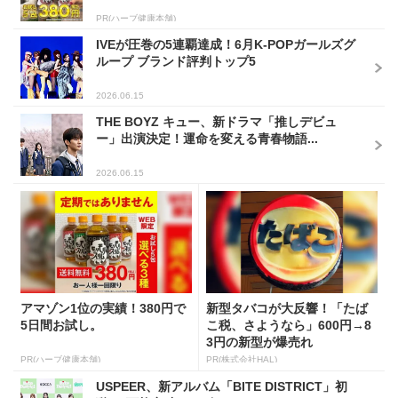
PR(ハーブ健康本舗)
IVEが圧巻の5連覇達成！6月K-POPガールズグ
ループ ブランド評判トップ5
2026.06.15
THE BOYZ キュー、新ドラマ「推しデビュ
ー」出演決定！運命を変える青春物語...
2026.06.15
アマゾン1位の実績！380円で
新型タバコが大反響！「たば
5日間お試し。
こ税、さようなら」600円→8
3円の新型が爆売れ
PR(ハーブ健康本舗)
PR(株式会社HAL)
USPEER、新アルバム「BITE DISTRICT」初