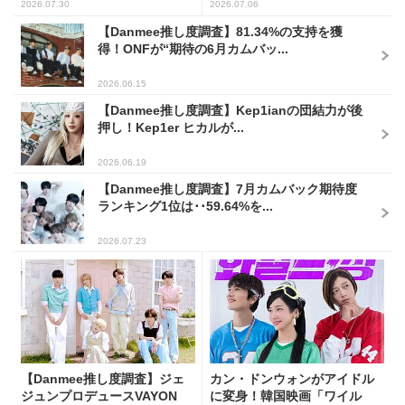
2026.07.30
2026.07.06
【Danmee推し度調査】81.34%の支持を獲
得！ONFが“期待の6月カムバッ...
2026.06.15
【Danmee推し度調査】Kep1ianの団結力が後
押し！Kep1er ヒカルが...
2026.06.19
【Danmee推し度調査】7月カムバック期待度
ランキング1位は･･59.64%を...
2026.07.23
【Danmee推し度調査】ジェ
カン・ドンウォンがアイドル
ジュンプロデュースVAYON
に変身！韓国映画「ワイル