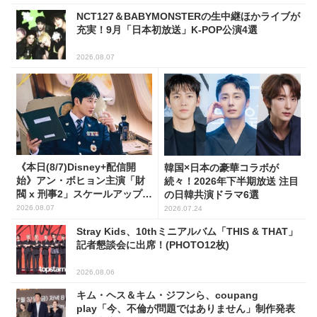
NCT127＆BABYMONSTERの生中継ほかライブが
充実！9月「日本初放送」K-POP公演4選
2026.08.07
《本日(8/7)Disney+配信開
韓国×日本の豪華コラボが
始》アン・ボヒョン主演「財
続々！2026年下半期放送 注目
閥 x 刑事2」スケールアップし
の日韓共演ドラマ6選
たFLEX捜査に注目
2026.08.07
2026.07.24
Stray Kids、10thミニアルバム「THIS & THAT」
記者懇談会に出席！(PHOTO12枚)
2026.08.06
キム・ヘス＆キム・ジフンら、coupang
play「今、不倫が問題ではありません」制作発表