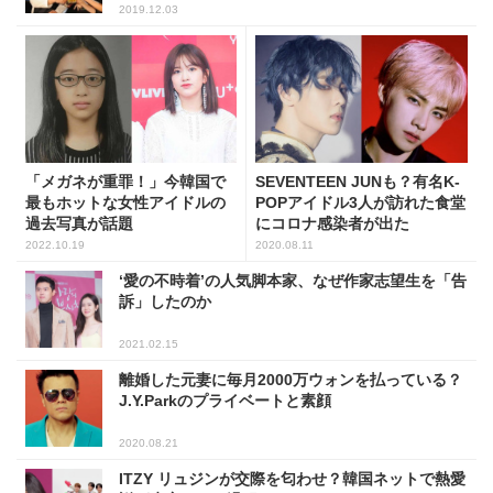
2019.12.03
「メガネが重罪！」今韓国で
SEVENTEEN JUNも？有名K-
最もホットな女性アイドルの
POPアイドル3人が訪れた食堂
過去写真が話題
にコロナ感染者が出た
2022.10.19
2020.08.11
‘愛の不時着’の人気脚本家、なぜ作家志望生を「告
訴」したのか
2021.02.15
離婚した元妻に毎月2000万ウォンを払っている？
J.Y.Parkのプライベートと素顔
2020.08.21
ITZY リュジンが交際を匂わせ？韓国ネットで熱愛