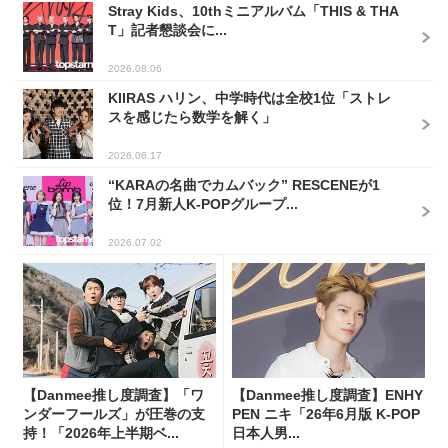
Stray Kids、10thミニアルバム「THIS & THA
T」記者懇談会に...
2026.08.06
KIIRAS ハリン、中学時代は全校1位「ストレ
スを感じたら数学を解く」
2026.06.17
“KARAの名曲でカムバック” RESCENEが1
位！7月新人K-POPグループ...
2026.07.02
【Danmee推し度調査】「ワ
【Danmee推し度調査】ENHY
ンダーフールズ」が圧巻の支
PEN ニキ「26年6月版 K-POP
持！「2026年上半期ベ...
日本人男...