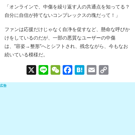
「オンラインで、中傷を繰り返す人の共通点を知ってる？
自分に自信が持てないコンプレックスの塊だって！」
ファンは応援だけじゃなく自浄を促すなど、懸命な呼びか
けをしているのだが、一部の悪質なユーザーの中傷
は、”容姿→整形”へとシフトされ、残念ながら、今もなお
続いている模様だ。
X
Li
W
F
H
E
C
n
e
a
at
m
o
e
C
c
e
ail
p
h
e
n
y
at
b
a
Li
o
n
o
k