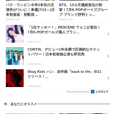
パク・ウンビン今年2本目の主
BTS、13カ月連続首位の快
演作がついに！来週(7/13～)日
挙！7月K-POPボーイズグルー
本初放送・初配信 ...
プ ブランド評判トッ...
2026.07.06
2026.07.13
「1位ヤッホー！」RESCENE ウォニが首位！
7月K-POPガールズ個人ブラン...
2026.07.21
CORTIS、デビュー1年未満で圧倒的なチケッ
トパワー！日本初単独公演も即完売
2026.08.04
Stray Kids ハン、自作曲「back to life」6/11
リリース！...
2026.06.11
Recommended by
今、あなたにオススメ