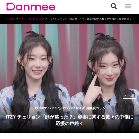
HOME
Kニュース
K-POP
ITZY チェリョン「顔が整った？」容姿に関する数々の中傷に応援の声続々
K-POP
2022.07.07
/
2022.07.09
/
編集長コラム
ITZY チェリョン「顔が整った？」容姿に関する数々の中傷に
応援の声続々