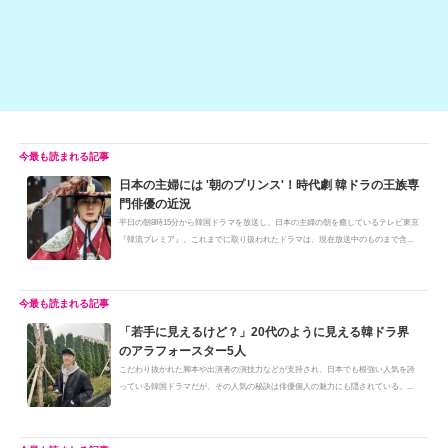
k
日本の主婦には '朝のプリンス'！時代劇 韓ドラの王族専
門俳優の近況
平日の朝8時15分から韓国ドラマを放送し、日本の主婦の朝を癒しているテレビ東京
『韓流プレミア』。これまでに取り扱われたドラマは、現在放送中のものまで含...
「若手に見えるけど？」20代のように見える韓ドラ界
のアラフォースター5人
こだわり抜かれた脚本や出演者の演技力などが支持され、日本でも根強い人気を誇
っている韓国ドラマだが、その人気の秘訣は俳優個人の魅力にも隠されている。...