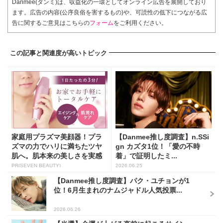
Danmee(ダンミ)は、収益化の一環としてオンライン広告を展開しており
ます。広告の内容(公序良俗を害するもの)や、可読性の低下につながる広
告に関するご意見はこちらの
フォーム
をご利用ください。
この記事と関連度が高いトピック
家庭用プラズマ美顔器！プラ
【Danmee推し度調査】n.SSi
ズマの力でハリに満ちたツヤ
gn カズタ1位！「愛の不時
肌へ。肌本来の美しさを実感
着」で証明したミ...
し...
PR(SEVEN BEAUTY)
2026.06.25
【Danmee推し度調査】パク・ユチョンが1
位！6月生まれのナムジャドル人気投票...
2026.06.26