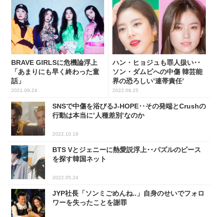
BRAVE GIRLSに危機論浮上
ハン・ヒョジュも罪人扱い･･
「あまりにも早く終わった童
ソン・ダムビへの中傷 韓芸能
話」
界の恐ろしい’連帯責任’
2021.09.24
2022.09.25
SNSで中傷を浴びるJ-HOPE‥その発端とCrushの
行動は本当に’人種差別’なのか
2022.10.19
BTS Vとジェニーに熱愛説浮上･･パズルのピース
を探す韓国ネット
2022.05.24
JYP社長「ソンミごめんね..」自身のせいでフォロ
ワーを失ったことを謝罪