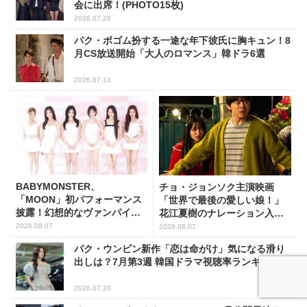
会に出席！(PHOTO15枚)
2026.07.28
パク・ボゴム扮する一途な年下彼氏に胸キュン！8
月CS放送開始「大人のロマンス」韓ドラ6選
2026.07.14
BABYMONSTER、
チョ・ジョンソク主演映画
「MOON」初パフォーマンス
「世界で最後の愛しい娘！」
披露！幻想的なヴァンパイア
花江夏樹のナレーション入り
の世界観を表現
予告映像解禁！
2026.08.07
2026.08.07
パク・ウンビン新作「恋は命がけ」気になる滑り
出しは？7月第3週 韓国ドラマ視聴率ランキング
2026.07.20