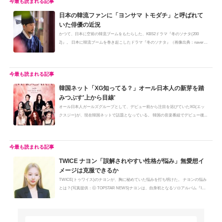
日本の韓流ファンに「ヨンサマ トモダチ」と呼ばれて
いた俳優の近況
かつて、日本に空前の韓流ブームをもたらした、KBS2ドラマ『冬のソナタ(200
2)』。 日本に韓流ブームを巻き起こしたドラマ『冬のソナタ』（画像出典：naver d
r...
韓国ネット「XG知ってる？」オール日本人の新芽を踏
みつぶす'上から目線'
オール日本人ガールズグループとして、デビュー前から注目を浴びていたXG(エッ
クスジー)が、現在韓国ネットで話題となっている。 韓国の音楽番組でデビュー後...
TWICE ナヨン「誤解されやすい性格が悩み」無愛想イ
メージは克服できるか
TWICE(トゥワイス)のナヨンが、胸に秘めていた悩みを打ち明けた。 ナヨンの悩み
とは？(写真提供：ⓒ TOPSTAR NEWS)ナヨンは、自身初となるソロアルバム『IM
NA...