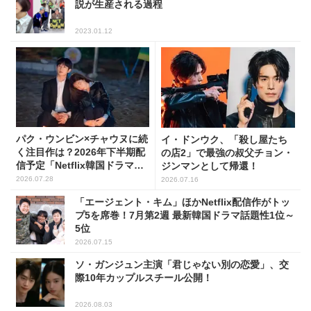
説が生産される過程
2023.01.12
パク・ウンビン×チャウヌに続
イ・ドンウク、「殺し屋たち
く注目作は？2026年下半期配
の店2」で最強の叔父チョン・
信予定「Netflix韓国ドラマ」8
ジンマンとして帰還！
選
2026.07.28
2026.07.16
「エージェント・キム」ほかNetflix配信作がトッ
プ5を席巻！7月第2週 最新韓国ドラマ話題性1位～
5位
2026.07.15
ソ・ガンジュン主演「君じゃない別の恋愛」、交
際10年カップルスチール公開！
2026.08.03