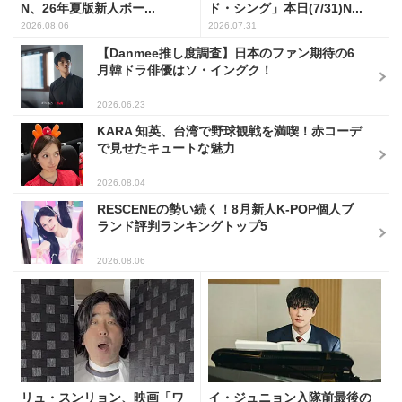
N、26年夏版新人ボー...
ド・シング」本日(7/31)N...
2026.08.06
2026.07.31
【Danmee推し度調査】日本のファン期待の6
月韓ドラ俳優はソ・イングク！
2026.06.23
KARA 知英、台湾で野球観戦を満喫！赤コーデ
で見せたキュートな魅力
2026.08.04
RESCENEの勢い続く！8月新人K-POP個人ブ
ランド評判ランキングトップ5
2026.08.06
リュ・スンリョン、映画「ワ
イ・ジュニョン入隊前最後の