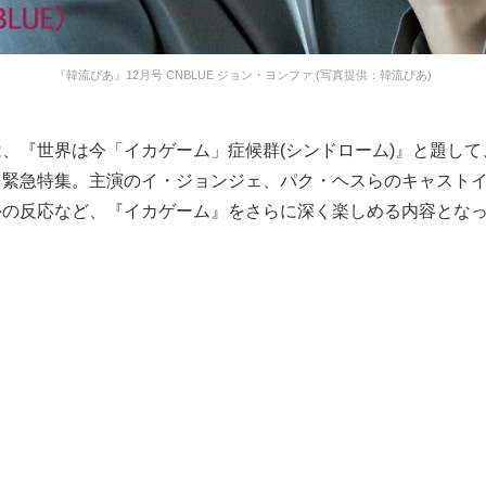
『韓流ぴあ』12月号 CNBLUE ジョン・ヨンファ (写真提供：韓流ぴあ)
、『世界は今「イカゲーム」症候群(シンドローム)』と題して
を緊急特集。主演のイ・ジョンジェ、パク・ヘスらのキャスト
外の反応など、『イカゲーム』をさらに深く楽しめる内容とな