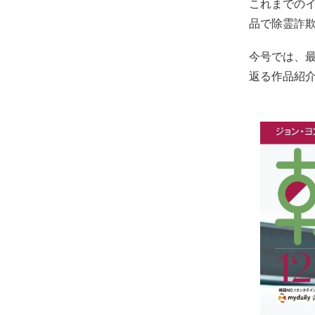
これまでの
品で除霊詐
今号では、
返る作品紹介