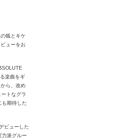
尾の狐とキケ
タビューをお
BSOLUTE
する楽曲をギ
ーから、改め
ュートなグラ
にも期待した
でデビューした
実力派グルー