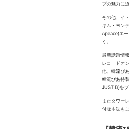
プの魅力に
その他、イ
キム・ヨン
Apeace
く。
最新話題情報
レコードオン
他、韓流ぴあ
韓流ぴあ特製ポ
JUST B)
またタワーレ
付版本誌も