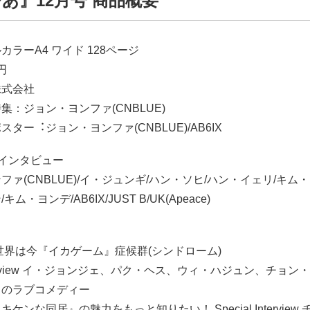
あ』12⽉号 商品概要
カラーA4 ワイド 128ページ
円
株式会社
集：ジョン・ヨンファ(CNBLUE)
ター︓ジョン・ヨンファ(CNBLUE)/AB6IX
インタビュー
ファ(CNBLUE)/イ・ジュンギ/ハン・ソヒ/ハン・イェリ/キム・
ム・ヨンデ/AB6IX/JUST B/UK(Apeace)
世界は今『イカゲーム』症候群(シンドローム)
 Interview イ・ジョンジェ、パク・ヘス、ウィ・ハジュン、チョン
中のラブコメディー
ケンな同居』の魅力をもっと知りたい！ Special Interview