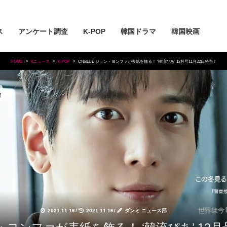
ス
アンケート調査
K-POP
韓国ドラマ
韓国映画
HOME
Kニュース
K-POP
CNBLUE ジョン・ヨンファが表紙を飾る！ ‘韓流ぴあ’ 12月号11月22日発売！
2021.11.16
/
2021.11.16
/
ダンミ ニュース部