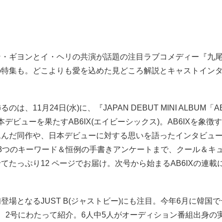
ン・ギヨンとイ・ヘリの共演が話題の注目ラブコメディー『九
の特集も。どこよりも愛を込めた見どころ解説とキャストイン
は、11月24日(水)に、『JAPAN DEBUT MINI ALBUM「A
日本デビューを果たすAB6IX(エイビーシックス)。AB6IXを象徴
込んだ同作や、日本デビューに対する思いを語ったインタビュ
る3つのキーワード＆恒例の手書きアンケートまで、クール＆キ
てたっぷり12 ページでお届け。次号から始まるAB6IXの連載
登場となるJUST B(ジャストビー)にも注目。今年6月に韓国
、2号にわたって紹介。6人中5人がオーディション番組出身の