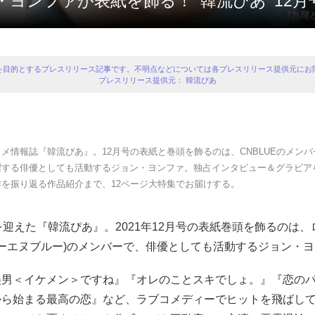
ョン・ヨンファが表紙を飾る！ ‘韓流ぴあ’ 12月
を目的とするプレスリリース記事です。不明点などについては各プレスリリース提供元にお
プレスリリース提供元： 韓流ぴあ
メ情報誌『韓流ぴあ』。12月号の表紙と巻頭を飾るのは、CNBLUEのメン
躍する俳優としても活動するジョン・ヨンファ。独占インタビュー＆グラビア
作を振り返る作品紹介まで、12ページ大特集でお届けする。
を迎えた『韓流ぴあ』。2021年12月号の表紙巻頭を飾るのは
シーエヌブルー)のメンバーで、俳優としても活動するジョン・
美男＜イケメン＞ですね』『オレのことスキでしょ。』『恋の
から始まる最高の恋』など、ラブコメディーでヒットを飛ばし