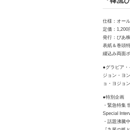
『韓流ぴ
仕様：オール
定価：1,200
発行：ぴあ
表紙＆巻頭特
綴込み両面ポス
●グラビア・
ジョン・ヨン
ョ・ヨジョン/キ
●特別企画
・緊急特集 
Special
・話題沸騰
『九尾の狐とキ