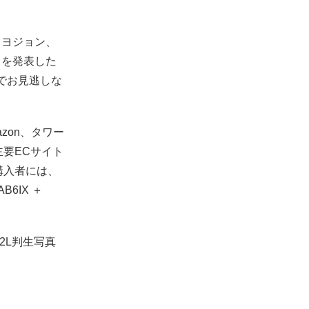
・ヨジョン、
了を発表した
までお見逃しな
zon、タワー
主要ECサイト
購入者には、
6IX ＋
2L判生写真
！