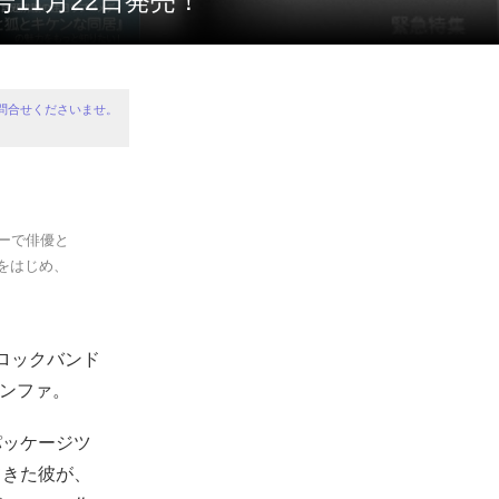
号11月22日発売！
問合せくださいませ。
バーで俳優と
をはじめ、
、ロックバンド
ヨンファ。
パッケージツ
てきた彼が、