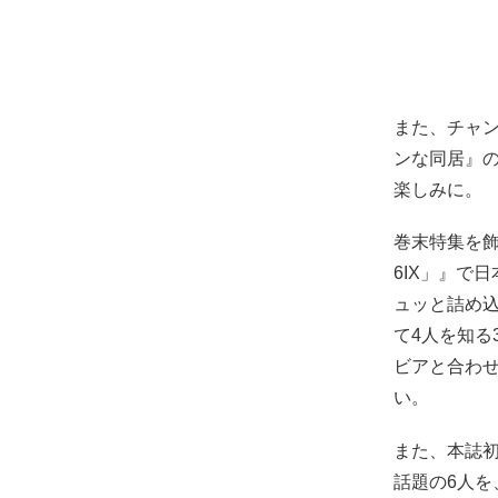
また、チャ
ンな同居』
楽しみに。
巻末特集を飾るの
6IX」』で
ュッと詰め
て4人を知
ビアと合わせ
い。
また、本誌初
話題の6人を