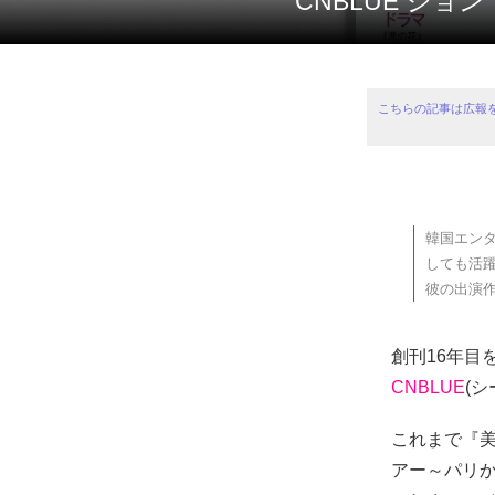
CNBLUE ジ
こちらの記事は広報
韓国エンタ
しても活
彼の出演
創刊16年目
CNBLUE
(
これまで『
アー～パリ