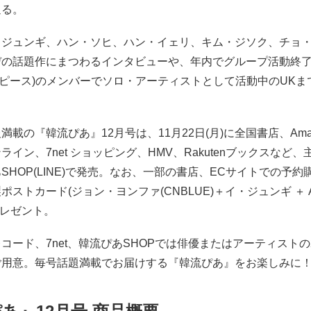
迫る。
・ジュンギ、ハン・ソヒ、ハン・イェリ、キム・ジソク、チョ
デの話題作にまつわるインタビューや、年内でグループ活動終
(エーピース)のメンバーでソロ・アーティストとして活動中のUK
満載の『韓流ぴあ』12月号は、11月22日(月)に全国書店、Ama
ライン、7net ショッピング、HMV、Rakutenブックスなど、
SHOP(LINE)で発売。なお、一部の書店、ECサイトでの予約
ストカード(ジョン・ヨンファ(CNBLUE)＋イ・ジュンギ ＋ AB
をプレゼント。
コード、7net、韓流ぴあSHOPでは俳優またはアーティストの
ご用意。毎号話題満載でお届けする『韓流ぴあ』をお楽しみに