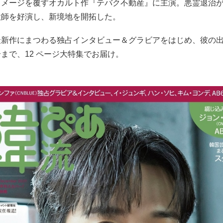
イメージを覆すオカルト作『テバク不動産』に主演。悪霊退治
欺師を好演し、新境地を開拓した。
最新作にまつわる独占インタビュー＆グラビアをはじめ、彼の
まで、12 ページ大特集でお届け。