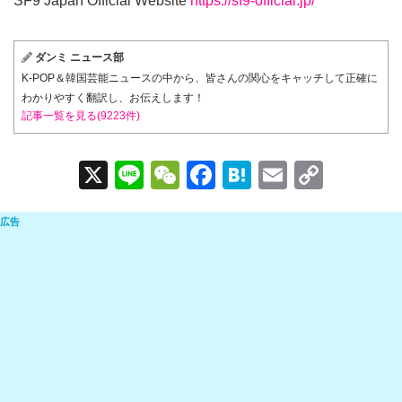
SF9 Japan Official Website
https://sf9-official.jp/
ダンミ ニュース部
K-POP＆韓国芸能ニュースの中から、皆さんの関心をキャッチして正確に
わかりやすく翻訳し、お伝えします！
記事一覧を見る(9223件)
X
Li
W
F
H
E
C
n
e
a
at
m
o
e
C
c
e
ail
p
h
e
n
y
at
b
a
Li
o
n
o
k
k