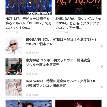
NCT 127、デビュー10周年を
2NE1 DARA、新シングル「re
飾るアルバム「BLINGY」でカ
PRISM」とともにアジアファ
ムバック！On...
ンコンツアー開...
2026.07.27
2026.07.01
BIGBANG SOL、ATEEZら登場！今週(7/27～)
のK-POP日本テレ...
2026.07.27
東方神起 ユンホ、初のソロツアー開催決定！
ソウル公演は全席完売
2026.06.17
Red Velvet、待望の完全体カムバック目前！8
月韓国ファンコン開催決定
2026.06.15