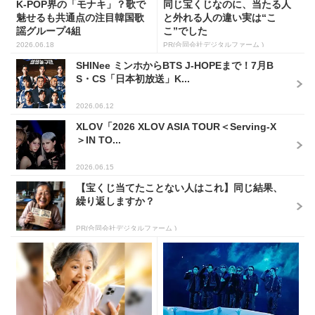
K-POP界の「モナキ」？歌で
同じ宝くじなのに、当たる人
魅せるも共通点の注目韓国歌
と外れる人の違い実は“こ
謡グループ4組
こ”でした
2026.06.18
PR(合同会社デジタルファーム )
SHINee ミンホからBTS J-HOPEまで！7月B
S・CS「日本初放送」K...
2026.06.12
XLOV「2026 XLOV ASIA TOUR＜Serving-X
＞IN TO...
2026.06.15
【宝くじ当てたことない人はこれ】同じ結果、
繰り返しますか？
PR(合同会社デジタルファーム )