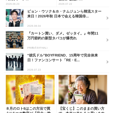
2026.06.23
2026.07.22
ビョン・ウソク＆ホ・ナムジュンら韓流スター
来日！2026年秋 日本で会える韓国俳...
2026.08.04
『カートン買い、ダメ。ゼッタイ。』年間11
万円節約の新型タバコが爆売れ
PR(株式会社HAL)
“彼氏ドル”BOYFRIEND、15周年で完全体来
日！ファンコンサート「RE・E...
2026.07.23
８月のロト6はこの方法で買
【宝くじ】このままの買い方