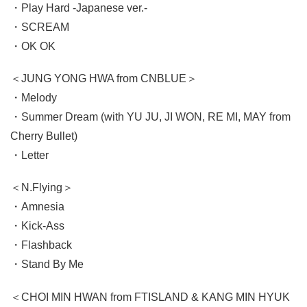
・Play Hard -Japanese ver.-
・SCREAM
・OK OK
＜JUNG YONG HWA from CNBLUE＞
・Melody
・Summer Dream (with YU JU, JI WON, RE MI, MAY from
Cherry Bullet)
・Letter
＜N.Flying＞
・Amnesia
・Kick-Ass
・Flashback
・Stand By Me
＜CHOI MIN HWAN from FTISLAND & KANG MIN HYUK