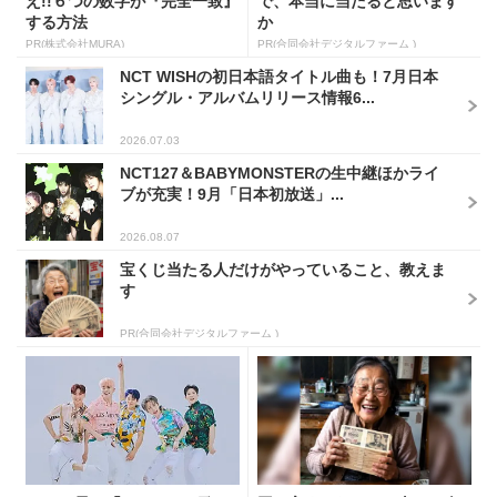
え!!６つの数字が『完全一致』
で、本当に当たると思います
する方法
か
PR(株式会社MURA)
PR(合同会社デジタルファーム )
NCT WISHの初日本語タイトル曲も！7月日本
シングル・アルバムリリース情報6...
2026.07.03
NCT127＆BABYMONSTERの生中継ほかライ
ブが充実！9月「日本初放送」...
2026.08.07
宝くじ当たる人だけがやっていること、教えま
す
PR(合同会社デジタルファーム )