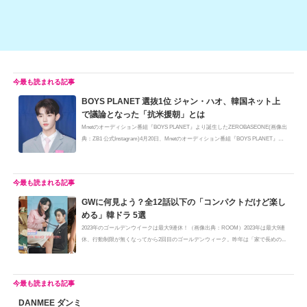
BOYS PLANET 選抜1位 ジャン・ハオ、韓国ネット上
で議論となった「抗米援朝」とは
Mnetのオーディション番組『BOYS PLANET』より誕生したZEROBASEONE(画像出
典：ZB1 公式Instagram)4月20日、Mnetのオーディション番組『BOYS PLANET』の
最終...
GWに何見よう？全12話以下の「コンパクトだけど楽し
める」韓ドラ 5選
2023年のゴールデンウイークは最大9連休！（画像出典：ROOM）2023年は最大9連
休、行動制限が無くなってから2回目のゴールデンウィーク。昨年は「家で長めの...
DANMEE ダンミ