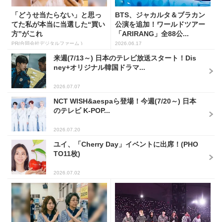
「どうせ当たらない」と思っ
BTS、ジャカルタ＆ブラカン
てた私が本当に当選した“買い
公演を追加！ワールドツアー
方”がこれ
「ARIRANG」全88公...
PR(合同会社デジタルファーム )
2026.06.17
来週(7/13～) 日本のテレビ放送スタート！Dis
ney+オリジナル韓国ドラマ...
2026.07.07
NCT WISH&aespaら登場！今週(7/20～) 日本
のテレビ K-POP...
2026.07.20
ユイ、「Cherry Day」イベントに出席！(PHO
TO11枚)
2026.07.02