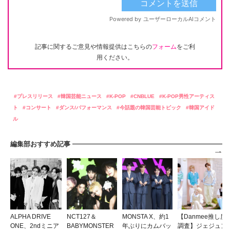
記事に関するご意見や情報提供はこちらの
フォーム
をご利
用ください。
プレスリリース
韓国芸能ニュース
K-POP
CNBLUE
K-POP男性アーティス
ト
コンサート
ダンス/パフォーマンス
今話題の韓国芸能トピック
韓国アイド
ル
編集部おすすめ記事
ALPHA DRIVE
NCT127＆
MONSTA X、約1
【Danmee推し度
ONE、2ndミニア
BABYMONSTER
年ぶりにカムバッ
調査】ジェジュン