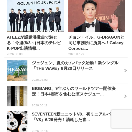
ATEEZが話題沸騰曲で魅せ
チョン・イル、G-DRAGONと
る！今週(8/3～)日本のテレビ
同じ事務所に所属へ！Galaxy
K-POP出演情報...
Corpora...
2026.08.03
2026.07.29
ジェジュン、夏のカムバック始動！新シングル
「THE WAVE」8月20日リリース
2026.08.03
BIGBANG、9年ぶりのワールドツアー開催決
定！日本4都市を含む公演スケジュー...
2026.06.11
SEVENTEEN新ユニットV8、初ミニアルバム
「V8」6/29発売！消耗した青...
2026.06.16