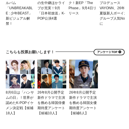
ルバム
の生中継ほかライ
ク！新EP「The
プロデュース
「UNBREAKABL
ブが充実！9月
Phase」9月4日リ
VAYONN、26年
E : 少年BEAST」
「日本初放送」K-
リース
夏版新人ボーイズ
新ビジュアル解
POP公演4選
グループ人気No.1
禁！
に
こちらも投票お願いします！
アンケートTOP
8月6日は「ハンサ
26年8月公開予定
26年8月公開予定
ムの日」！世界が
新作ドラマで主演
新作ドラマで主演
認めたK-POPイケ
を務める韓国俳優
を務める韓国女優
メン決定戦【候補
期待度アンケート
期待度アンケート
18人】
【候補10人】
【候補6人】