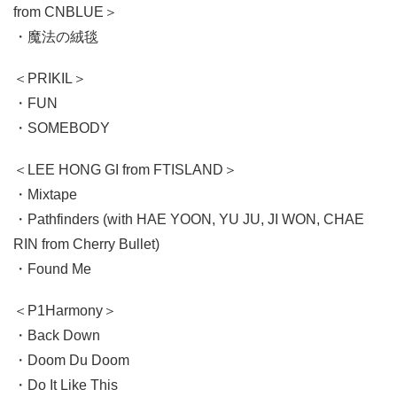
from CNBLUE＞
・魔法の絨毯
＜PRIKIL＞
・FUN
・SOMEBODY
＜LEE HONG GI from FTISLAND＞
・Mixtape
・Pathfinders (with HAE YOON, YU JU, JI WON, CHAE
RIN from Cherry Bullet)
・Found Me
＜P1Harmony＞
・Back Down
・Doom Du Doom
・Do It Like This