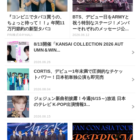
『コンビニでタバコ買うの、
BTS、デビュー日をARMYと
ちょっと待って！！』年間11
祝う特別なステージ！メンバ
万円節約の新型タバコ
ーそれぞれのメッセージ公...
PR(株式会社HAL)
2026.06.12
8/13開催「KANSAI COLLECTION 2026 AUT
UMN＆WIN...
2026.06.26
CORTIS、デビュー1年未満で圧倒的なチケッ
トパワー！日本初単独公演も即完売
2026.08.04
ジェジュン新曲初披露！今週(6/15～)放送 日本
のテレビ K-POP出演情報3...
2026.06.15