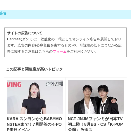
サイトの広告について
Danmee(ダンミ)は、収益化の一環としてオンライン広告を展開しており
ます。広告の内容(公序良俗を害するもの)や、可読性の低下につながる広
告に関するご意見はこちらの
フォーム
をご利用ください。
この記事と関連度が高いトピック
KARA スンヨンからBABYMO
NCT JNJMファンミが日本TV
NSTERまで！7月開催のK-PO
初上陸！8月BS・CS「K-POP
P来日イベン...
公演」放送ス...