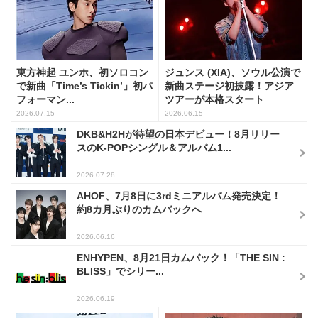
東方神起 ユンホ、初ソロコン
ジュンス (XIA)、ソウル公演で
で新曲「Time’s Tickin’」初パ
新曲ステージ初披露！アジア
フォーマン...
ツアーが本格スタート
2026.07.15
2026.06.15
DKB&H2Hが待望の日本デビュー！8月リリー
スのK-POPシングル＆アルバム1...
2026.07.28
AHOF、7月8日に3rdミニアルバム発売決定！
約8カ月ぶりのカムバックへ
2026.06.16
ENHYPEN、8月21日カムバック！「THE SIN :
BLISS」でシリー...
2026.06.19