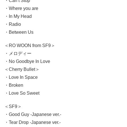
・Can’t Stop
・Where you are
・In My Head
・Radio
・Between Us
＜RO WOON from SF9＞
・メロディー
・No Goodbye In Love
＜Cherry Bullet＞
・Love In Space
・Broken
・Love So Sweet
＜SF9＞
・Good Guy -Japanese ver.-
・Tear Drop -Japanese ver.-