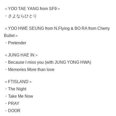
＜YOO TAE YANG from SF9＞
・さよならひとり
＜YOO HWE SEUNG from N.Flying & BO RA from Cherry
Bullet＞
・Pretender
＜JUNG HAE IN＞
・Because I miss you (with JUNG YONG HWA)
・Memories More than love
＜FTISLAND＞
・The Night
・Take Me Now
・PRAY
・DOOR