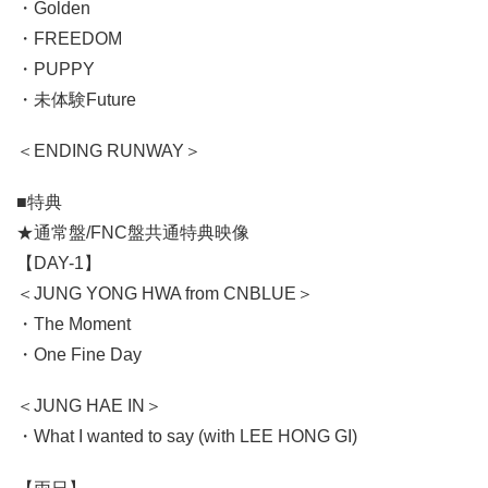
・Golden
・FREEDOM
・PUPPY
・未体験Future
＜ENDING RUNWAY＞
■特典
★通常盤/FNC盤共通特典映像
【DAY-1】
＜JUNG YONG HWA from CNBLUE＞
・The Moment
・One Fine Day
＜JUNG HAE IN＞
・What I wanted to say (with LEE HONG GI)