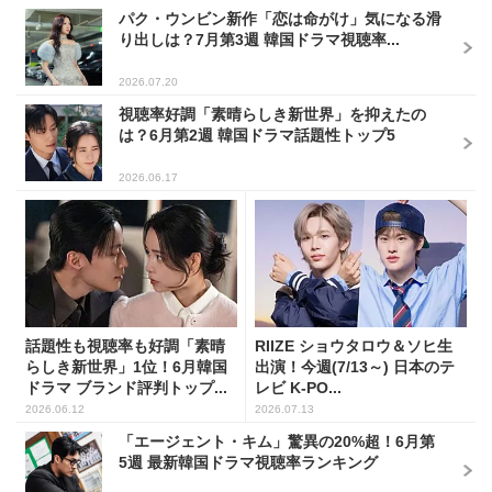
パク・ウンビン新作「恋は命がけ」気になる滑
り出しは？7月第3週 韓国ドラマ視聴率...
2026.07.20
視聴率好調「素晴らしき新世界」を抑えたの
は？6月第2週 韓国ドラマ話題性トップ5
2026.06.17
話題性も視聴率も好調「素晴
RIIZE ショウタロウ＆ソヒ生
らしき新世界」1位！6月韓国
出演！今週(7/13～) 日本のテ
ドラマ ブランド評判トップ...
レビ K-PO...
2026.06.12
2026.07.13
「エージェント・キム」驚異の20%超！6月第
5週 最新韓国ドラマ視聴率ランキング