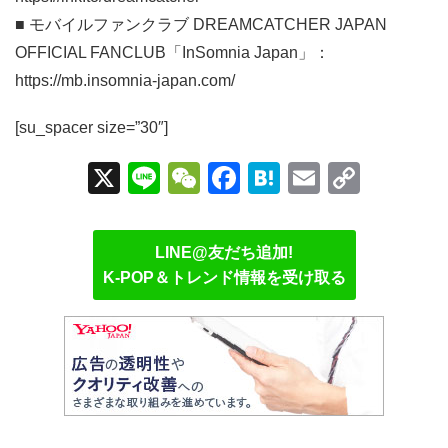
■ モバイルファンクラブ DREAMCATCHER JAPAN
OFFICIAL FANCLUB「InSomnia Japan」：
https://mb.insomnia-japan.com/
[su_spacer size=”30″]
X
Li
W
F
H
E
C
n
e
a
at
m
o
e
C
c
e
ail
p
LINE@友だち追加!
h
e
n
y
K-POP＆トレンド情報を受け取る
at
b
a
Li
o
n
o
k
k