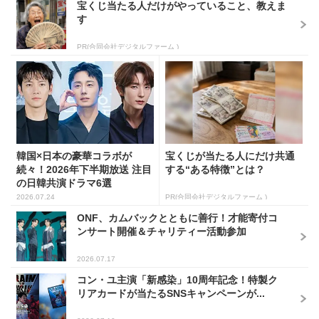
宝くじ当たる人だけがやっていること、教えま
す
PR(合同会社デジタルファーム )
韓国×日本の豪華コラボが
宝くじが当たる人にだけ共通
続々！2026年下半期放送 注目
する“ある特徴”とは？
の日韓共演ドラマ6選
2026.07.24
PR(合同会社デジタルファーム )
ONF、カムバックとともに善行！才能寄付コ
ンサート開催＆チャリティー活動参加
2026.07.17
コン・ユ主演「新感染」10周年記念！特製ク
リアカードが当たるSNSキャンペーンが...