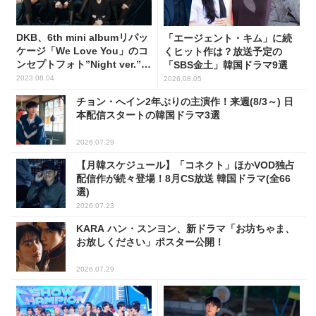
DKB、6th mini albumリパッ
「エージェント・キム」に続
ケージ「We Love You」のコ
くヒット作は？放送予定の
ンセプトフォト”Night ver.”を
「SBS金土」韓国ドラマ9選
公開
2023.08.04
2026.08.05
チョン・へイン2年ぶりの主演作！来週(8/3～) 日
本配信スタートの韓国ドラマ3選
2026.07.29
【月韓スケジュール】「コネクト」ほかVOD独占
配信作が続々登場！8月CS放送 韓国ドラマ(全66
選)
2026.07.23
KARA ハン・スンヨン、新ドラマ「お坊ちゃま、
お放しください」ポスター公開！
2026.07.29