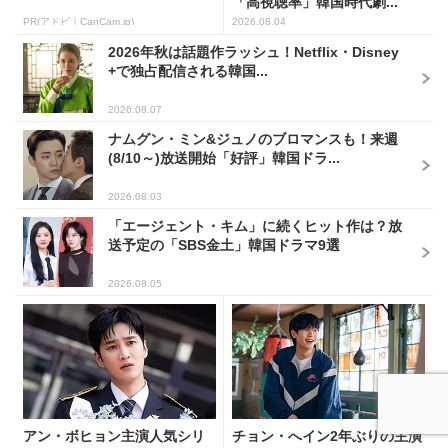
「高視聴率」韓国時代劇...
PR(アドビ｜CanCam.jp)
2026.08.04
2026年秋は話題作ラッシュ！Netflix・Disney
+で独占配信される韓国...
2026.08.07
ナムグン・ミン&ジュノのブロマンスも！来週
(8/10～)放送開始「好評」韓国ドラ...
2026.08.03
「エージェント・キム」に続くヒット作は？放
送予定の「SBS金土」韓国ドラマ9選
2026.08.05
アン・ボヒョン主演人気シリ
チョン・へイン2年ぶりの主演