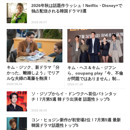
2026年秋は話題作ラッシュ！Netflix・Disney+で
独占配信される韓国ドラマ3選
2026.08.07
キム・ジソク、新ドラマ「分
キム・ヘス＆キム・ジフン
かった、離婚しよう」でリア
ら、coupang play「今、不倫
ルな夫婦の葛藤を熱演！
が問題ではありません」制作
発表会に出席！(PHOTO15枚)
2026.08.04
2026.07.28
ソ・ジソブからイ・ドンウクへ首位バトンタッ
チ！7月第5週 韓ドラ出演者 話題性トップ5
2026.08.05
コン・ヒョジン新作が初登場2位！7月第5週 最新
韓国ドラマ話題性トップ5