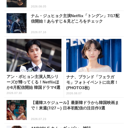
2026.08.05
ナム・ジュヒョク主演Netflix「トングン」7/17配
信開始！あらすじ＆見どころをチェック
2026.07.16
アン・ボヒョン主演人気シリ
ナナ、ブランド「フェラガ
ーズが帰ってくる！Netflixほ
モ」フォトイベントに出席！
か8月配信開始 韓国ドラマ4選
(PHOTO3枚)
2026.07.30
2026.08.07
【週韓スケジュール】最新韓ドラから韓国映画ま
で！来週(7/27～) 日本初配信の注目作3選
2026.07.23