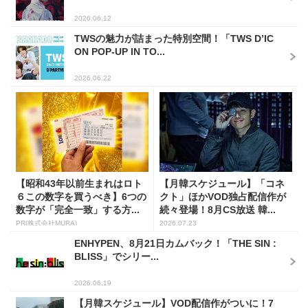
2026.06.12
TWSの魅力が詰まった特別空間！「TWS D’IC
ON POP-UP IN TO...
2026.06.22
【昭和43年以前生まれはロト
【月韓スケジュール】「コネ
６この数字を買うべき】6つの
クト」ほかVOD独占配信作が
数字が「完全一致」する方...
続々登場！8月CS放送 韓...
PR(株式会社MURA)
2026.07.23
ENHYPEN、8月21日カムバック！「THE SIN :
BLISS」でシリー...
2026.06.19
【月韓スケジュール】VOD配信作がついに！7