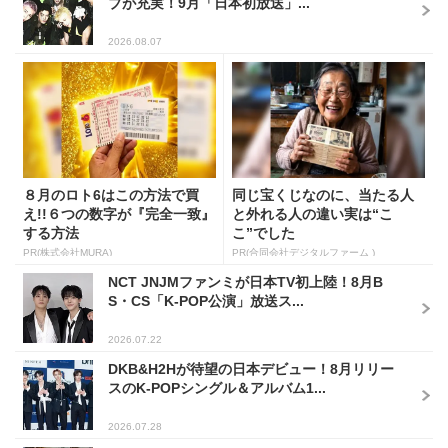
ブが充実！9月「日本初放送」...
2026.08.07
８月のロト6はこの方法で買
同じ宝くじなのに、当たる人
え!!６つの数字が『完全一致』
と外れる人の違い実は“こ
する方法
こ”でした
PR(株式会社MURA)
PR(合同会社デジタルファーム )
NCT JNJMファンミが日本TV初上陸！8月B
S・CS「K-POP公演」放送ス...
2026.07.22
DKB&H2Hが待望の日本デビュー！8月リリー
スのK-POPシングル＆アルバム1...
2026.07.28