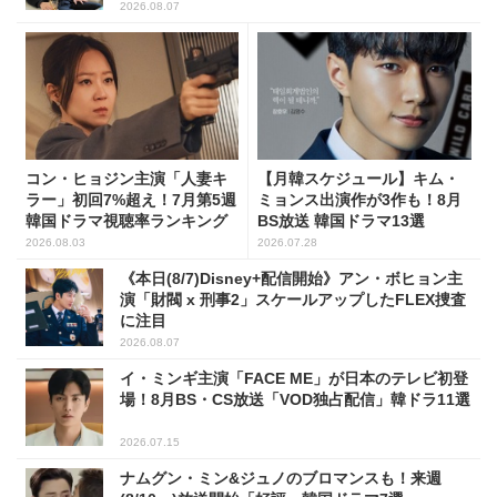
2026.08.07
コン・ヒョジン主演「人妻キ
【月韓スケジュール】キム・
ラー」初回7%超え！7月第5週
ミョンス出演作が3作も！8月
韓国ドラマ視聴率ランキング
BS放送 韓国ドラマ13選
2026.08.03
2026.07.28
《本日(8/7)Disney+配信開始》アン・ボヒョン主
演「財閥 x 刑事2」スケールアップしたFLEX捜査
に注目
2026.08.07
イ・ミンギ主演「FACE ME」が日本のテレビ初登
場！8月BS・CS放送「VOD独占配信」韓ドラ11選
2026.07.15
ナムグン・ミン&ジュノのブロマンスも！来週