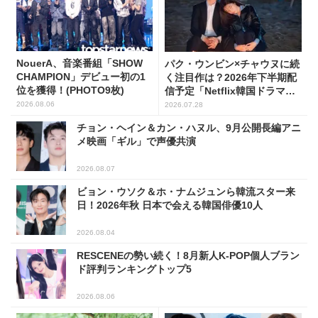
NouerA、音楽番組「SHOW
パク・ウンビン×チャウヌに続
CHAMPION」デビュー初の1
く注目作は？2026年下半期配
位を獲得！(PHOTO9枚)
信予定「Netflix韓国ドラマ」8
選
2026.08.06
2026.07.28
チョン・ヘイン＆カン・ハヌル、9月公開長編アニ
メ映画「ギル」で声優共演
2026.08.07
ビョン・ウソク＆ホ・ナムジュンら韓流スター来
日！2026年秋 日本で会える韓国俳優10人
2026.08.04
RESCENEの勢い続く！8月新人K-POP個人ブラン
ド評判ランキングトップ5
2026.08.06