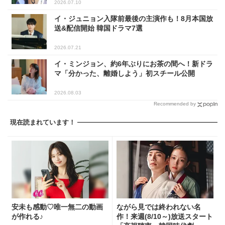
2026.07.10
イ・ジュニョン入隊前最後の主演作も！8月本国放
送&配信開始 韓国ドラマ7選
2026.07.21
イ・ミンジョン、約6年ぶりにお茶の間へ！新ドラ
マ「分かった、離婚しよう」初スチール公開
2026.08.03
Recommended by
現在読まれています！
安未も感動♡唯一無二の動画
ながら見では終われない名
が作れる♪
作！来週(8/10～)放送スタート