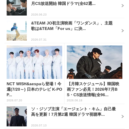
月CS放送開始 韓国ドラマ(全62選...
2026.06.23
&TEAM JO初主演映画「ワンダンス」、主題
歌は&TEAM「For us」に決...
2026.07.31
NCT WISH&aespaら登場！今
【月韓スケジュール】韓国映
週(7/20～) 日本のテレビ K-PO
画ファン必見！2026年7月B
P...
S・CS放送情報(全96...
2026.07.20
2026.06.18
ソ・ジソブ主演「エージェント・キム」自己最
高を更新！7月第2週 韓国ドラマ視聴率...
2026.07.13