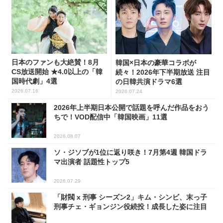
日本のファンも大絶賛！8月
韓国×日本の豪華コラボが
CS放送開始 ★4.0以上の「韓
続々！2026年下半期放送 注目
国時代劇」4選
の日韓共演ドラマ6選
2026.07.16
2026.07.24
2026年上半期日本公開で話題を呼んだ作品をおう
ちで！VOD配信中「韓国映画」11選
2026.08.07
ソ・ジソブが1位に返り咲き！7月第4週 韓国ドラ
マ出演者 話題性トップ5
2026.07.29
「財閥 x 刑事 シーズン2」キム・シンビ、末っ子
刑事チェ・ギョンジン役続投！成長した姿に注目