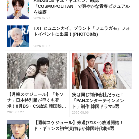
AND2BLE キム・ギュビン、雑誌
「COSMOPOLITAN」で爽やかな青春ビジュアル
を披露
2026.07.27
TXT ヒュニンカイ、ブランド「フェラガモ」フォ
トイベントに出席！(PHOTO8枚)
2026.08.07
【月韓スケジュール】「冬ソ
実は同じ制作会社だった！
ナ」日本特別版が早くも登
「PANエンターテインメン
場！8月BS・CS放送 韓国映画
ト」制作 韓国ドラマ5選
(全109選)
2026.07.27
2026.08.06
【週韓スケジュール】来週(7/13～)放送開始！
ド・ギョンス初主演作ほか韓国時代劇6選