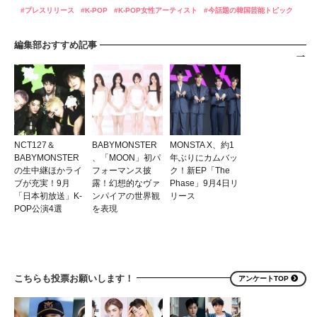
プレスリリース
K-POP
K-POP女性アーティスト
今話題の韓国芸能トピック
編集部おすすめ記事
NCT127＆
BABYMONSTER
MONSTA X、約1
BABYMONSTER
、「MOON」初パ
年ぶりにカムバッ
の生中継ほかライ
フォーマンス披
ク！新EP「The
ブが充実！9月
露！幻想的なヴァ
Phase」9月4日リ
「日本初放送」K-
ンパイアの世界観
リース
POP公演4選
を表現
こちらも投票お願いします！
アンケートTOP