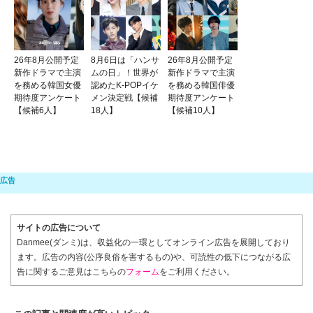
26年8月公開予定
8月6日は「ハンサ
26年8月公開予定
新作ドラマで主演
ムの日」！世界が
新作ドラマで主演
を務める韓国女優
認めたK-POPイケ
を務める韓国俳優
期待度アンケート
メン決定戦【候補
期待度アンケート
【候補6人】
18人】
【候補10人】
サイトの広告について
Danmee(ダンミ)は、収益化の一環としてオンライン広告を展開しており
ます。広告の内容(公序良俗を害するもの)や、可読性の低下につながる広
告に関するご意見はこちらの
フォーム
をご利用ください。