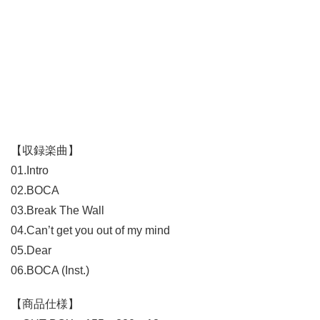
【収録楽曲】
01.Intro
02.BOCA
03.Break The Wall
04.Can’t get you out of my mind
05.Dear
06.BOCA (Inst.)
【商品仕様】