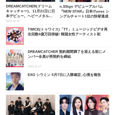
DREAMCATCHER(ドリーム
n.SSign デビューアルバム
キャッチャー)、11月21日に日
『NEW STAR』日本iTunes シ
本デビュー。ヘビーメタルサ
ングルチャート1位の快挙達成
ウンドで話題に
2018.10.25
TWICE(トゥワイス)「TT」ミュージックビデオ再
生回数4億万回突破! 韓国女性アーティスト初
DREAMCATCHER 契約期間満了を迎える前にメ
ンバー全員が再契約を締結
2022.11.17
EXO シウミン 5月7日に入隊確定..心境を報告