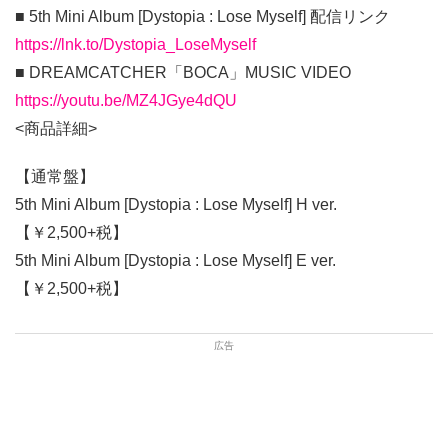
■ 5th Mini Album [Dystopia : Lose Myself] 配信リンク
https://lnk.to/Dystopia_LoseMyself
■ DREAMCATCHER「BOCA」MUSIC VIDEO
https://youtu.be/MZ4JGye4dQU
<商品詳細>
【通常盤】
5th Mini Album [Dystopia : Lose Myself] H ver.
【￥2,500+税】
5th Mini Album [Dystopia : Lose Myself] E ver.
【￥2,500+税】