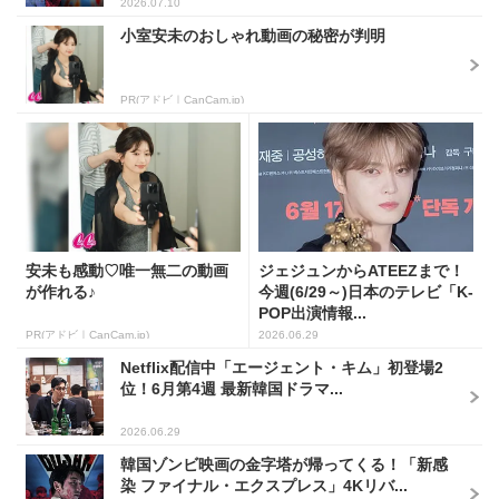
2026.07.10
小室安未のおしゃれ動画の秘密が判明
PR(アドビ｜CanCam.jp)
安未も感動♡唯一無二の動画
ジェジュンからATEEZまで！
が作れる♪
今週(6/29～)日本のテレビ「K-
POP出演情報...
PR(アドビ｜CanCam.jp)
2026.06.29
Netflix配信中「エージェント・キム」初登場2
位！6月第4週 最新韓国ドラマ...
2026.06.29
韓国ゾンビ映画の金字塔が帰ってくる！「新感
染 ファイナル・エクスプレス」4Kリバ...