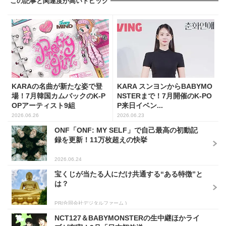
この記事と関連度が高いトピック
KARAの名曲が新たな姿で登
KARA スンヨンからBABYMO
場！7月韓国カムバックのK-P
NSTERまで！7月開催のK-PO
OPアーティスト9組
P来日イベン...
2026.06.26
2026.06.23
ONF「ONF: MY SELF」で自己最高の初動記
録を更新！11万枚超えの快挙
2026.06.24
宝くじが当たる人にだけ共通する“ある特徴”と
は？
PR(合同会社デジタルファーム )
NCT127＆BABYMONSTERの生中継ほかライ