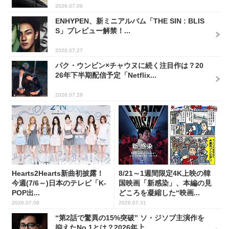
2026.07.06
ENHYPEN、新ミニアルバム「THE SIN : BLIS
S」プレビュー解禁！...
2026.07.27
パク・ウンビン×チャウヌに続く注目作は？20
26年下半期配信予定「Netflix...
2026.07.28
Hearts2Hearts新曲初披露！
8/21～1週間限定4K上映の韓
今週(7/6～)日本のテレビ「K-
国映画「新感染」、本編の見
POP出...
どころを凝縮した“映画...
2026.07.06
2026.07.31
“第2話で驚異の15%突破” ソ・ジソブ主演作を
抑えたNo.1とは？2026年上...