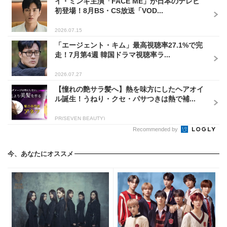
イ・ミンギ主演「FACE ME」が日本のテレビ
初登場！8月BS・CS放送「VOD...
2026.07.15
「エージェント・キム」最高視聴率27.1%で完
走！7月第4週 韓国ドラマ視聴率ラ...
2026.07.27
【憧れの艶サラ髪へ】熱を味方にしたヘアオイ
ル誕生！うねり・クセ・パサつきは熱で補...
PR(SEVEN BEAUTY)
Recommended by
今、あなたにオススメ