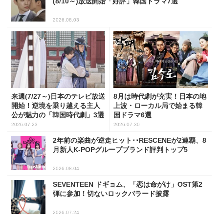
(8/10～)放送開始「好評」韓国ドラマ7選
2026.08.03
来週(7/27～)日本のテレビ放送
8月は時代劇が充実！日本の地
開始！逆境を乗り越える主人
上波・ローカル局で始まる韓
公が魅力の「韓国時代劇」3選
国ドラマ6選
2026.07.23
2026.07.30
2年前の楽曲が逆走ヒット･･RESCENEが2連覇、8
月新人K-POPグループブランド評判トップ5
2026.08.04
SEVENTEEN ドギョム、「恋は命がけ」OST第2
弾に参加！切ないロックバラード披露
2026.07.24