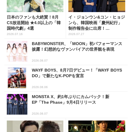
日本のファンも大絶賛！8月
イ・ジョンウン&コン・ヒョジ
CS放送開始 ★4.0以上の「韓
ンら、韓国映画「慶州紀行」
国時代劇」4選
制作報告会に出席！
(PHOTO16枚)
2026.07.16
2026.07.27
BABYMONSTER、「MOON」初パフォーマンス
披露！幻想的なヴァンパイアの世界観を表現
2026.08.07
WAYF BOYS、8月7日デビュー！「WAYF BOYS
DO」で新たなK-POPを宣言
2026.08.06
MONSTA X、約1年ぶりにカムバック！新
EP「The Phase」9月4日リリース
2026.08.07