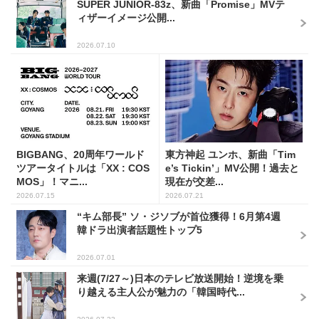
SUPER JUNIOR-83z、新曲「Promise」MVテ
ィザーイメージ公開...
2026.07.10
BIGBANG、20周年ワールド
東方神起 ユンホ、新曲「Tim
ツアータイトルは「XX : COS
e’s Tickin’」MV公開！過去と
MOS」！マニ...
現在が交差...
2026.07.15
2026.07.21
“キム部長” ソ・ジソブが首位獲得！6月第4週
韓ドラ出演者話題性トップ5
2026.07.01
来週(7/27～)日本のテレビ放送開始！逆境を乗
り越える主人公が魅力の「韓国時代...