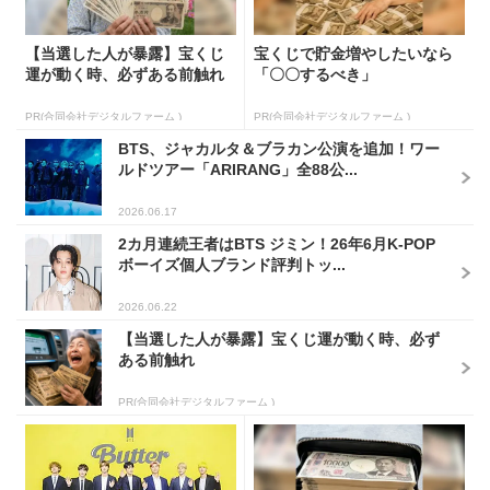
【当選した人が暴露】宝くじ
宝くじで貯金増やしたいなら
運が動く時、必ずある前触れ
「〇〇するべき」
PR(合同会社デジタルファーム )
PR(合同会社デジタルファーム )
BTS、ジャカルタ＆ブラカン公演を追加！ワー
ルドツアー「ARIRANG」全88公...
2026.06.17
2カ月連続王者はBTS ジミン！26年6月K-POP
ボーイズ個人ブランド評判トッ...
2026.06.22
【当選した人が暴露】宝くじ運が動く時、必ず
ある前触れ
PR(合同会社デジタルファーム )