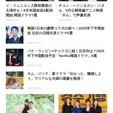
イ・ジュニョン入隊前最後の
チョン・ヘイン＆カン・ハヌ
主演作も！8月本国放送&配信
ル、9月公開長編アニメ映画
開始 韓国ドラマ7選
「ギル」で声優共演
2026.07.21
2026.08.07
韓国×日本の豪華コラボが続々！2026年下半期放
送 注目の日韓共演ドラマ6選
2026.07.24
パク・ウンビン×チャウヌに続く注目作は？2026
年下半期配信予定「Netflix韓国ドラマ」8選
2026.07.28
キム・ジソク、新ドラマ「分かった、離婚しよ
う」でリアルな夫婦の葛藤を熱演！
2026.08.04