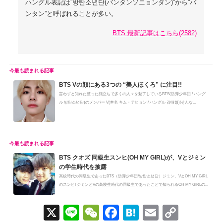
ハングル表記は”방탄소년단(バンタンソニョンダン)”から”バ
ンタン”と呼ばれることが多い。
BTS 最新記事はこちら(2582)
BTS Vの顔にある3つの “美人ほくろ” に注目!!
言わずと知れた整った顔立ちで多くの人々を魅了しているBTS(防弾少年団 / ハング
ル 방탄소년단)のメンバー V(本名 キム・テヒョン / ハングル 김태형)!そんな...
BTS クオズ 同級生スンヒ(OH MY GIRL)が、Vとジミン
の学生時代を披露
高校時代の同級生であったBTS（防弾少年団/방탄소년단）ジミン、VとOH MY GIRL
のスンヒ! ジミンとVの高校生時代の同級生であったことで知られるOH MY GIRLの...
X
Li
W
F
H
E
C