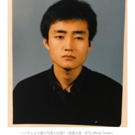
ハンサムな父親の写真が話題!!（画像出典：BTS official Twitter）