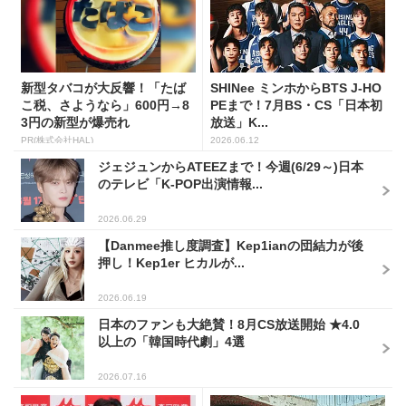
新型タバコが大反響！「たば
SHINee ミンホからBTS J-HO
こ税、さようなら」600円→8
PEまで！7月BS・CS「日本初
3円の新型が爆売れ
放送」K...
PR(株式会社HAL)
2026.06.12
ジェジュンからATEEZまで！今週(6/29～)日本
のテレビ「K-POP出演情報...
2026.06.29
【Danmee推し度調査】Kep1ianの団結力が後
押し！Kep1er ヒカルが...
2026.06.19
日本のファンも大絶賛！8月CS放送開始 ★4.0
以上の「韓国時代劇」4選
2026.07.16