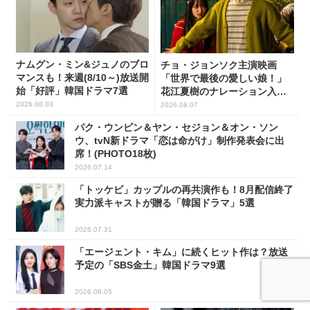
ナムグン・ミン&ジュノのブロ
チョ・ジョンソク主演映画
マンスも！来週(8/10～)放送開
「世界で最後の愛しい娘！」
始「好評」韓国ドラマ7選
花江夏樹のナレーション入り
予告映像解禁！
2026.08.03
2026.08.07
パク・ウンビン＆ヤン・セジョン＆オン・ソン
ウ、tvN新ドラマ「恋は命がけ」制作発表会に出
席！(PHOTO18枚)
2026.07.14
「トッケビ」カップルの再共演作も！8月配信終了
実力派キャストが贈る「韓国ドラマ」5選
2026.07.31
「エージェント・キム」に続くヒット作は？放送
予定の「SBS金土」韓国ドラマ9選
2026.08.05