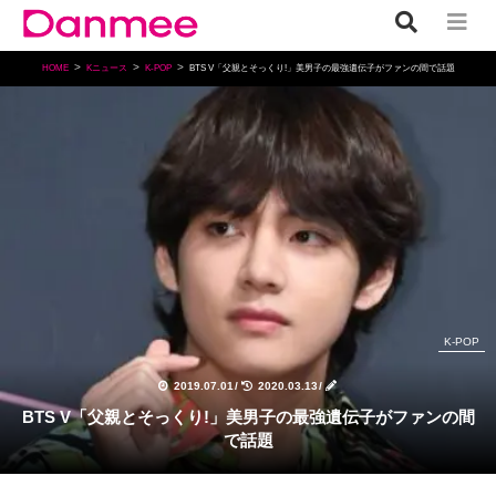
HOME
Kニュース
K-POP
BTS V「父親とそっくり!」美男子の最強遺伝子がファンの間で話題
K-POP
2019.07.01
/
2020.03.13
/
BTS V「父親とそっくり!」美男子の最強遺伝子がファンの間
で話題