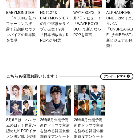
BABYMONSTER
NCT127＆
WAYF BOYS、8
ALPHA DRIVE
、「MOON」初パ
BABYMONSTER
月7日デビュー！
ONE、2ndミニア
フォーマンス披
の生中継ほかライ
「WAYF BOYS
ルバム
露！幻想的なヴァ
ブが充実！9月
DO」で新たなK-
「UNBREAKABL
ンパイアの世界観
「日本初放送」K-
POPを宣言
E : 少年BEAST」
を表現
POP公演4選
新ビジュアル解
禁！
こちらも投票お願いします！
アンケートTOP
8月6日は「ハンサ
26年8月公開予定
26年8月公開予定
ムの日」！世界が
新作ドラマで主演
新作ドラマで主演
認めたK-POPイケ
を務める韓国女優
を務める韓国俳優
メン決定戦【候補
期待度アンケート
期待度アンケート