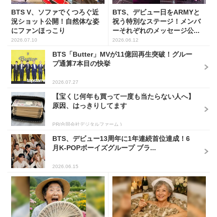
BTS V、ソファでくつろぐ近
BTS、デビュー日をARMYと
況ショット公開！自然体な姿
祝う特別なステージ！メンバ
にファンほっこり
ーそれぞれのメッセージ公...
2026.07.10
2026.06.12
BTS「Butter」MVが11億回再生突破！グルー
プ通算7本目の快挙
2026.07.27
【宝くじ何年も買って一度も当たらない人へ】
原因、はっきりしてます
PR(合同会社デジタルファーム )
BTS、デビュー13周年に1年連続首位達成！6
月K-POPボーイズグループ ブラ...
2026.06.15