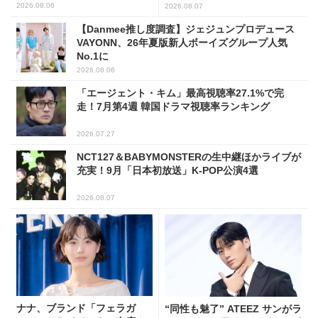
解禁！
2026.08.06
2026.08.07
【Danmee推し度調査】ジェジュンプロデュース
VAYONN、26年夏版新人ボーイズグループ人気
No.1に
2026.08.06
「エージェント・キム」最高視聴率27.1%で完
走！7月第4週 韓国ドラマ視聴率ランキング
2026.07.27
NCT127＆BABYMONSTERの生中継ほかライブが
充実！9月「日本初放送」K-POP公演4選
2026.08.07
ナナ、ブランド「フェラガ
“同性も魅了” ATEEZ サンがラ