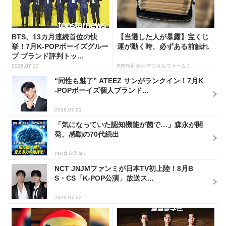
BTS、13カ月連続首位の快
【当選した人が暴露】宝くじ
挙！7月K-POPボーイズグルー
運が動く時、必ずある前触れ
プ ブランド評判トッ...
2026.07.13
PR(合同会社デジタルファーム )
“同性も魅了” ATEEZ サンがランクイン！7月K
-POPボーイズ個人ブランド...
2026.07.21
「気になっていた認知機能が菌で…」森永が開
発。感動の70代続出
PR(森永乳業)
NCT JNJMファンミが日本TV初上陸！8月B
S・CS「K-POP公演」放送ス...
2026.07.22