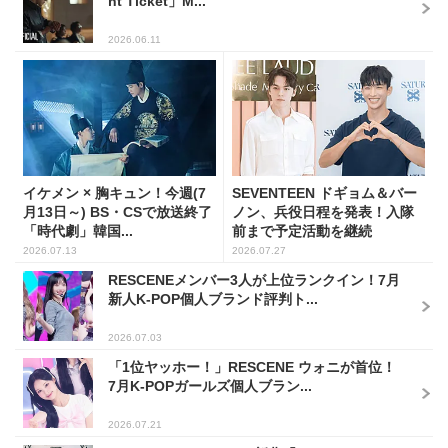
ht Ticket」M...
2026.06.11
イケメン × 胸キュン！今週(7
SEVENTEEN ドギョム＆バー
月13日～) BS・CSで放送終了
ノン、兵役日程を発表！入隊
「時代劇」韓国...
前まで予定活動を継続
2026.07.13
2026.07.27
RESCENEメンバー3人が上位ランクイン！7月
新人K-POP個人ブランド評判ト...
2026.07.03
「1位ヤッホー！」RESCENE ウォニが首位！
7月K-POPガールズ個人ブラン...
2026.07.21