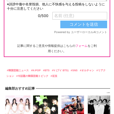
記事に関するご意見や情報提供はこちらの
フォーム
をご利
用ください。
韓国芸能ニュース
K-POP
BTS
V (ブイ BTS)
SNS
オルチャン
リアク
ション
今話題の韓国芸能トピック
近況
編集部おすすめ記事