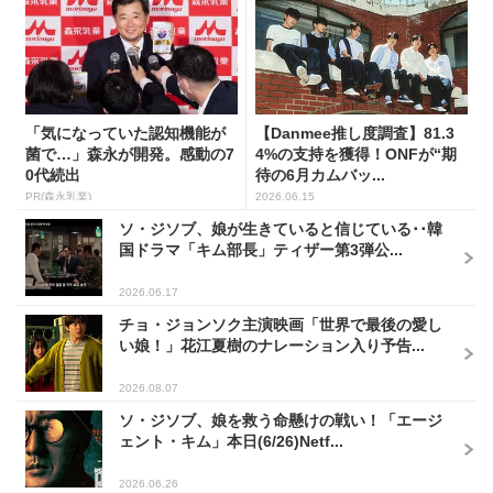
「気になっていた認知機能が
【Danmee推し度調査】81.3
菌で…」森永が開発。感動の7
4%の支持を獲得！ONFが“期
0代続出
待の6月カムバッ...
PR(森永乳業)
2026.06.15
ソ・ジソブ、娘が生きていると信じている･･韓
国ドラマ「キム部長」ティザー第3弾公...
2026.06.17
チョ・ジョンソク主演映画「世界で最後の愛し
い娘！」花江夏樹のナレーション入り予告...
2026.08.07
ソ・ジソブ、娘を救う命懸けの戦い！「エージ
ェント・キム」本日(6/26)Netf...
2026.06.26