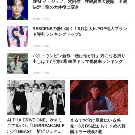
2PM イ・ジュノ、次回作「在韓異国大使館」出演
決定！龍の大使役に変身
2026.07.23
RESCENEの勢い続く！8月新人K-POP個人ブラン
ド評判ランキングトップ5
2026.08.06
パク・ウンビン新作「恋は命がけ」気になる滑り
出しは？7月第3週 韓国ドラマ視聴率ランキング
2026.07.20
ALPHA DRIVE ONE、2ndミ
まるでお化け屋敷にいる感
ニアルバム「UNBREAKABLE
覚‥8月BS放送 おすすめの韓
: 少年BEAST」新ビジュアル
国ホラー映画3選