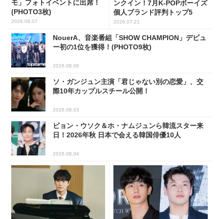
モ」フォトイベントに出席！
ンクイン！7月K-POPボーイズ
(PHOTO3枚)
個人ブランド評判トップ5
2026.08.07
2026.07.21
NouerA、音楽番組「SHOW CHAMPION」デビュ
ー初の1位を獲得！(PHOTO9枚)
2026.08.06
ソ・ガンジュン主演「君じゃない別の恋愛」、交
際10年カップルスチール公開！
2026.08.03
ビョン・ウソク＆ホ・ナムジュンら韓流スター来
日！2026年秋 日本で会える韓国俳優10人
2026.08.04