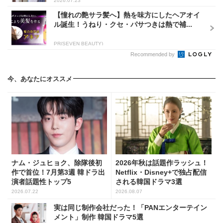
2026.07.23
【憧れの艶サラ髪へ】熱を味方にしたヘアオイ
ル誕生！うねり・クセ・パサつきは熱で補...
PR(SEVEN BEAUTY)
Recommended by
今、あなたにオススメ
ナム・ジュヒョク、除隊後初
2026年秋は話題作ラッシュ！
作で首位！7月第3週 韓ドラ出
Netflix・Disney+で独占配信
演者話題性トップ5
される韓国ドラマ3選
2026.07.22
2026.08.07
実は同じ制作会社だった！「PANエンターテイン
メント」制作 韓国ドラマ5選