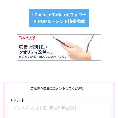
n
e
a
at
m
o
e
C
c
e
ail
p
Danmee Twitterをフォロー
h
e
n
y
K-POP＆トレンド情報満載
at
b
a
Li
o
n
o
k
k
ご意見を自由にコメントしてください！