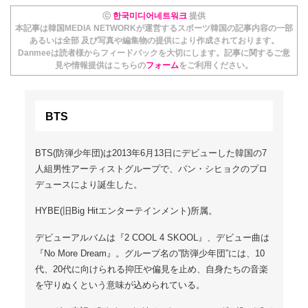
ⓒ
한국미디어네트워크
提供
本記事は韓国MEDIA NETWORKが運営するスポーツ韓国の記事内容の一部
あるいは全部 及び写真や編集物の提供により作成されております。
Danmeeは読者様からフィードバックを大切にします。記事に関するご意
見や情報提供はこちらの
フォーム
をご利用ください。
BTS
BTS(防弾少年団)は2013年6月13日にデビューした韓国の7
人組男性アーティストグループで、パン・シヒョクのプロ
デュースにより誕生した。
HYBE(旧Big Hitエンターテインメント)所属。
デビューアルバムは『2 COOL 4 SKOOL』、デビュー曲は
『No More Dream』。グループ名の”防弾少年団”には、10
代、20代に向けられる抑圧や偏見を止め、自身たちの音楽
を守りぬくという意味が込められている。