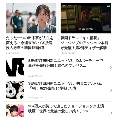
たった一つの出来事が人生を
韓国ドラマ「キム部長」、
変える･･今週末BS・CS放送
ソ・ジソブのアクション本能
没入必至の韓国映画4選
が覚醒！第2弾ティザー解禁
2026.06.11
2026.06.10
SEVENTEEN新ユニットV8、DJパーティーで
新作を先行公開！異色のプレリス...
2026.06.17
SEVENTEEN新ユニットV8、初ミニアルバム
「V8」6/29発売！消耗した青...
2026.06.16
564万人が笑って涙したチョ・ジョンソク主演
映画「世界で最後の愛しい娘！」11/...