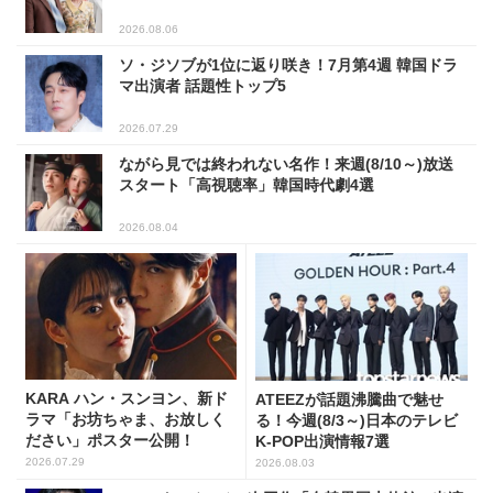
2026.08.06
ソ・ジソブが1位に返り咲き！7月第4週 韓国ドラ
マ出演者 話題性トップ5
2026.07.29
ながら見では終われない名作！来週(8/10～)放送
スタート「高視聴率」韓国時代劇4選
2026.08.04
KARA ハン・スンヨン、新ド
ATEEZが話題沸騰曲で魅せ
ラマ「お坊ちゃま、お放しく
る！今週(8/3～)日本のテレビ
ださい」ポスター公開！
K-POP出演情報7選
2026.07.29
2026.08.03