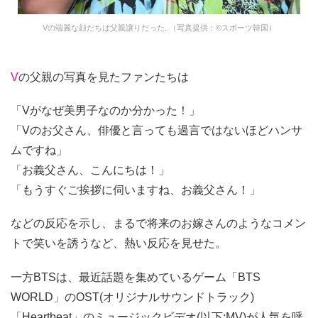
Vの端麗な顔だちは父親譲りだった..（写真提供：©スポーツ韓国）
V
の父親の写真を見たファンたちは
「Vがなぜ美男子なのか分かった！」
「Vのお父さん、俳優と言っても過言ではないほどハンサ
ムですね」
「お義父さん、こんにちは！」
「もうすぐご挨拶に伺いますね、お義父さん！」
などの反応を示し、まるで将来のお嫁さんのようなコメン
トで笑いを誘うなど、熱い反応を見せた。
一方BTSは、最近話題を集めているゲーム「BTS
WORLD」のOST(オリジナルサウンドトラック)
「Heartbeat」のミュージックビデオ(以下:MV)が人気を呼