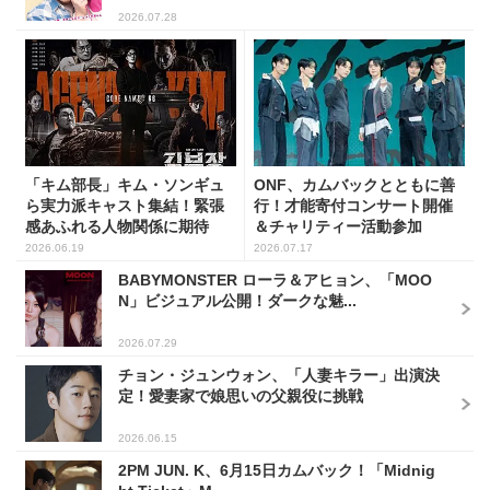
2026.07.28
「キム部長」キム・ソンギュ
ONF、カムバックとともに善
ら実力派キャスト集結！緊張
行！才能寄付コンサート開催
感あふれる人物関係に期待
＆チャリティー活動参加
2026.06.19
2026.07.17
BABYMONSTER ローラ＆アヒョン、「MOO
N」ビジュアル公開！ダークな魅...
2026.07.29
チョン・ジュンウォン、「人妻キラー」出演決
定！愛妻家で娘思いの父親役に挑戦
2026.06.15
2PM JUN. K、6月15日カムバック！「Midnig