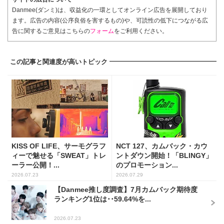
Danmee(ダンミ)は、収益化の一環としてオンライン広告を展開しており
ます。広告の内容(公序良俗を害するもの)や、可読性の低下につながる広
告に関するご意見はこちらの
フォーム
をご利用ください。
この記事と関連度が高いトピック
KISS OF LIFE、サーモグラフ
NCT 127、カムバック・カウ
ィーで魅せる「SWEAT」トレ
ントダウン開始！「BLINGY」
ーラー公開！...
のプロモーション...
2026.07.23
2026.07.29
【Danmee推し度調査】7月カムバック期待度
ランキング1位は･･59.64%を...
2026.07.23