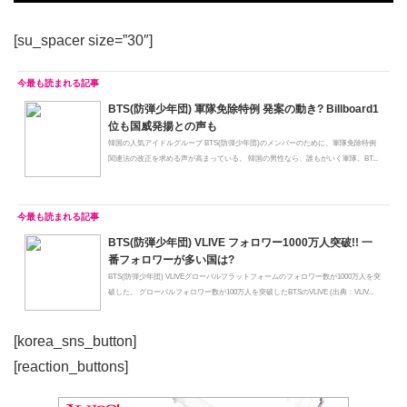
[su_spacer size=”30″]
BTS(防弾少年団) 軍隊免除特例 発案の動き? Billboard1
位も国威発揚との声も
韓国の人気アイドルグループ BTS(防弾少年団)のメンバーのために、軍隊免除特例
関連法の改正を求める声が高まっている。 韓国の男性なら、誰もがいく軍隊。BT...
BTS(防弾少年団) VLIVE フォロワー1000万人突破!! 一
番フォロワーが多い国は?
BTS(防弾少年団) VLIVEグローバルフラットフォームのフォロワー数が1000万人を突
破した。 グローバルフォロワー数が100万人を突破したBTSのVLIVE (出典：VLIV...
[korea_sns_button]
[reaction_buttons]