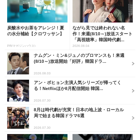
炭酸水やお茶をアレンジ！夏
ながら見では終われない名
の水分補給【クロワッサン】
作！来週(8/10～)放送スタート
「高視聴率」韓国時代劇...
PR(マガジンハウス)
2026.08.04
ナムグン・ミン&ジュノのブロマンスも！来週
(8/10～)放送開始「好評」韓国ドラ...
2026.08.03
アン・ボヒョン主演人気シリーズが帰ってく
る！Netflixほか8月配信開始 韓国...
2026.07.30
8月は時代劇が充実！日本の地上波・ローカル
局で始まる韓国ドラマ6選
2026.07.30