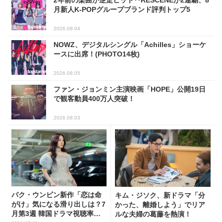
月新人K-POPグループブランド評判トップ5
2026.08.04
NOWZ、デジタルシングル「Achilles」ショーケ
ースに出席！(PHOTO14枚)
2026.08.05
ファン・ジョンミン主演映画「HOPE」公開19日
で観客動員400万人突破！
2026.08.03
パク・ウンビン新作「恋は命
キム・ジソク、新ドラマ「分
がけ」気になる滑り出しは？7
かった、離婚しよう」でリア
月第3週 韓国ドラマ視聴率ラ
ルな夫婦の葛藤を熱演！