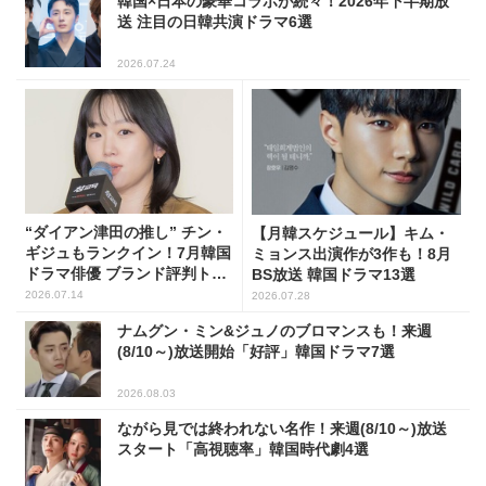
韓国×日本の豪華コラボが続々！2026年下半期放
送 注目の日韓共演ドラマ6選
2026.07.24
“ダイアン津田の推し” チン・
【月韓スケジュール】キム・
ギジュもランクイン！7月韓国
ミョンス出演作が3作も！8月
ドラマ俳優 ブランド評判トッ
BS放送 韓国ドラマ13選
プ5
2026.07.14
2026.07.28
ナムグン・ミン&ジュノのブロマンスも！来週
(8/10～)放送開始「好評」韓国ドラマ7選
2026.08.03
ながら見では終われない名作！来週(8/10～)放送
スタート「高視聴率」韓国時代劇4選