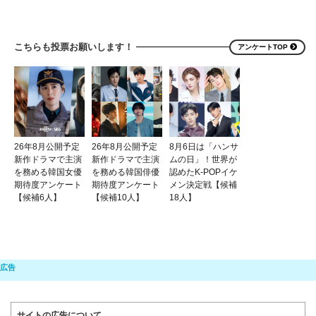
こちらも投票お願いします！
アンケートTOP
26年8月公開予定
26年8月公開予定
8月6日は「ハンサ
新作ドラマで主演
新作ドラマで主演
ムの日」！世界が
を務める韓国女優
を務める韓国俳優
認めたK-POPイケ
期待度アンケート
期待度アンケート
メン決定戦【候補
【候補6人】
【候補10人】
18人】
サイトの広告について