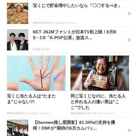
宝くじで貯金増やしたいなら「〇〇するべき」
PR(合同会社デジタルファーム )
NCT JNJMファンミが日本TV初上陸！8月B
S・CS「K-POP公演」放送ス...
2026.07.22
宝くじ当たる人は“たまた
同じ宝くじなのに、当たる人
ま”じゃない?!
と外れる人の違い実は“こ
こ”でした
PR(合同会社デジタルファーム )
PR(合同会社デジタルファーム )
【Danmee推し度調査】81.34%の支持を獲
得！ONFが“期待の6月カムバッ...