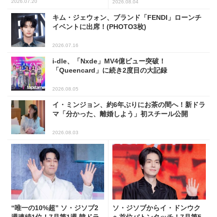
ンキング
2026.07.20
2026.08.04
キム・ジェウォン、ブランド「FENDI」ローンチ
イベントに出席！(PHOTO3枚)
2026.07.16
i-dle、「Nxde」MV4億ビュー突破！
「Queencard」に続き2度目の大記録
2026.08.05
イ・ミンジョン、約6年ぶりにお茶の間へ！新ドラ
マ「分かった、離婚しよう」初スチール公開
2026.08.03
“唯一の10%超” ソ・ジソブ2
ソ・ジソブからイ・ドンウク
週連続1位！7月第1週 韓ドラ