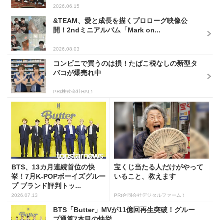
2026.06.15
&TEAM、愛と成長を描くプロローグ映像公
開！2ndミニアルバム「Mark on...
2026.08.03
コンビニで買うのは損！たばこ税なしの新型タ
バコが爆売れ中
PR(株式会社HAL)
BTS、13カ月連続首位の快
宝くじ当たる人だけがやって
挙！7月K-POPボーイズグルー
いること、教えます
プ ブランド評判トッ...
2026.07.13
PR(合同会社デジタルファーム )
BTS「Butter」MVが11億回再生突破！グルー
プ通算7本目の快挙