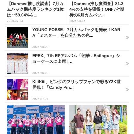
【Danmee推し度調査】7月カ
【Danmee推し度調査】81.3
ムバック期待度ランキング1位
4%の支持を獲得！ONFが“期
は･･59.64%を...
待の6月カムバッ...
2026.07.23
2026.06.15
YOUNG POSSE、7月カムバックを発表！KAR
A「ミスター」を自分たちの色...
2026.06.22
EPEX、7th EPアルバム「韶華 : Epilogue」シ
ョーケースに出席！...
2026.06.09
KiiiKiii、ピンクのフリップフォンで彩るY2K世
界観！「Candy Pin...
2026.07.31