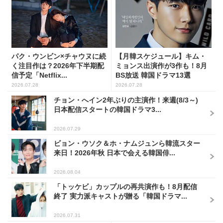
パク・ウンビン×チャウヌに続
【月韓スケジュール】キム・
く注目作は？2026年下半期配
ミョンス出演作が3作も！8月
信予定「Netflix...
BS放送 韓国ドラマ13選
2026.07.28
2026.07.28
チョン・へイン2年ぶりの主演作！来週(8/3～)
日本配信スタートの韓国ドラマ3...
2026.07.29
ビョン・ウソク＆ホ・ナムジュンら韓流スター
来日！2026年秋 日本で会える韓国俳...
2026.08.04
「トッケビ」カップルの再共演作も！8月配信
終了 実力派キャストが贈る「韓国ドラマ...
2026.07.31