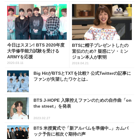
今日はスヌン! BTS 2020年度
BTSに帽子プレゼントしたの
大学修学能力試験を受ける
宣伝のため? 疑惑にソ・ミン
ARMYを応援
ジョン本人が釈明
2020.03.11
2019.04.21
Big HitがBTSとTXTを比較? 公式Twitterの記事に
ファンが失望したワケとは..
BTS J-HOPE 入隊控えファンのための自作曲「on
the street」を発表
2023.02.27
BTS 米授賞式で「新アルバムを準備中..」カムバ
ック予告に相次ぐ期待の声