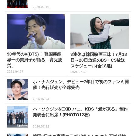
2020.03.10
90年代のV(BTS)！ 韓国芸能
3連休は韓国映画三昧！7月18
界一の美男子が語る「育児疲
日～20日放送のBS・CS放送
労」
スケジュール(全18選)
2021.04.07
2026.07.17
ホ・ナムジュン、デビュー7年目で初のファンミ開
催！先行販売が全席完売
2026.07.24
ハ・ソクジン&EXID ハニ、KBS「愛が来る」制作
発表会に出席！(PHOTO12枚)
2026.07.22