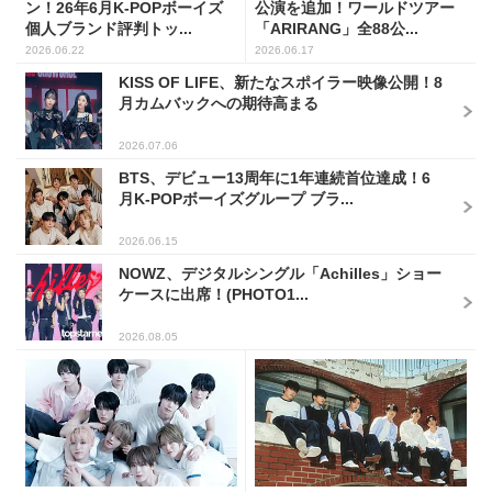
ン！26年6月K-POPボーイズ
公演を追加！ワールドツアー
個人ブランド評判トッ...
「ARIRANG」全88公...
2026.06.22
2026.06.17
KISS OF LIFE、新たなスポイラー映像公開！8
月カムバックへの期待高まる
2026.07.06
BTS、デビュー13周年に1年連続首位達成！6
月K-POPボーイズグループ ブラ...
2026.06.15
NOWZ、デジタルシングル「Achilles」ショー
ケースに出席！(PHOTO1...
2026.08.05