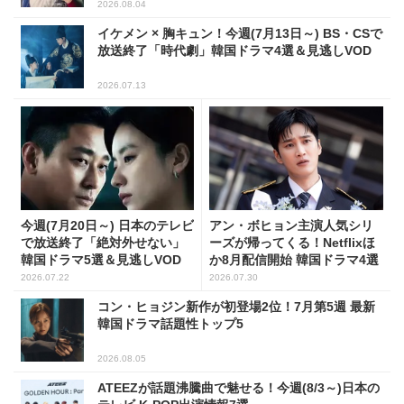
2026.08.04
イケメン × 胸キュン！今週(7月13日～) BS・CSで
放送終了「時代劇」韓国ドラマ4選＆見逃しVOD
2026.07.13
今週(7月20日～) 日本のテレビ
アン・ボヒョン主演人気シリ
で放送終了「絶対外せない」
ーズが帰ってくる！Netflixほ
韓国ドラマ5選＆見逃しVOD
か8月配信開始 韓国ドラマ4選
2026.07.22
2026.07.30
コン・ヒョジン新作が初登場2位！7月第5週 最新
韓国ドラマ話題性トップ5
2026.08.05
ATEEZが話題沸騰曲で魅せる！今週(8/3～)日本の