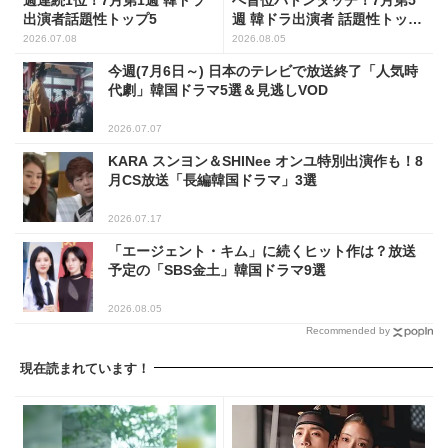
へ首位バトンタッチ！7月第5
出演者話題性トップ5
週 韓ドラ出演者 話題性トップ
5
2026.07.08
2026.08.05
今週(7月6日～) 日本のテレビで放送終了「人気時
代劇」韓国ドラマ5選＆見逃しVOD
2026.07.07
KARA スンヨン＆SHINee オンユ特別出演作も！8
月CS放送「長編韓国ドラマ」3選
2026.07.17
「エージェント・キム」に続くヒット作は？放送
予定の「SBS金土」韓国ドラマ9選
2026.08.05
Recommended by
現在読まれています！