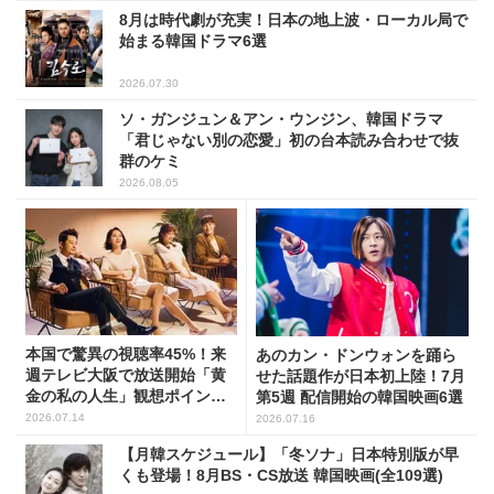
8月は時代劇が充実！日本の地上波・ローカル局で
始まる韓国ドラマ6選
2026.07.30
ソ・ガンジュン＆アン・ウンジン、韓国ドラマ
「君じゃない別の恋愛」初の台本読み合わせで抜
群のケミ
2026.08.05
本国で驚異の視聴率45%！来
あのカン・ドンウォンを踊ら
週テレビ大阪で放送開始「黄
せた話題作が日本初上陸！7月
金の私の人生」観想ポイント5
第5週 配信開始の韓国映画6選
選
2026.07.14
2026.07.16
【月韓スケジュール】「冬ソナ」日本特別版が早
くも登場！8月BS・CS放送 韓国映画(全109選)