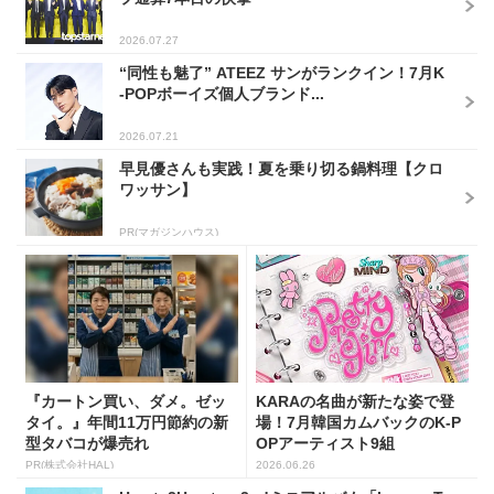
2026.07.27
“同性も魅了” ATEEZ サンがランクイン！7月K
-POPボーイズ個人ブランド...
2026.07.21
早見優さんも実践！夏を乗り切る鍋料理【クロ
ワッサン】
PR(マガジンハウス)
『カートン買い、ダメ。ゼッ
KARAの名曲が新たな姿で登
タイ。』年間11万円節約の新
場！7月韓国カムバックのK-P
型タバコが爆売れ
OPアーティスト9組
PR(株式会社HAL)
2026.06.26