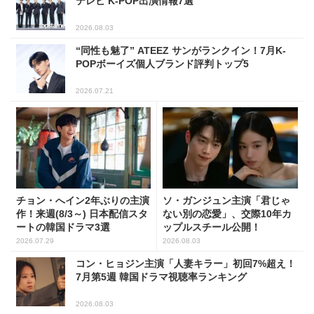
テレビ K-POP出演情報7選
2026.08.03
“同性も魅了” ATEEZ サンがランクイン！7月K-
POPボーイズ個人ブランド評判トップ5
2026.07.21
チョン・へイン2年ぶりの主演
ソ・ガンジュン主演「君じゃ
作！来週(8/3～) 日本配信スタ
ない別の恋愛」、交際10年カ
ートの韓国ドラマ3選
ップルスチール公開！
2026.07.29
2026.08.03
コン・ヒョジン主演「人妻キラー」初回7%超え！
7月第5週 韓国ドラマ視聴率ランキング
2026.08.03