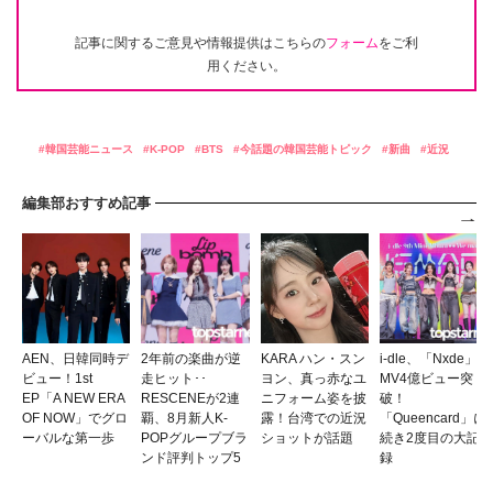
記事に関するご意見や情報提供はこちらの
フォーム
をご利
用ください。
韓国芸能ニュース
K-POP
BTS
今話題の韓国芸能トピック
新曲
近況
編集部おすすめ記事
AEN、日韓同時デ
2年前の楽曲が逆
KARA ハン・スン
i-dle、「Nxde」
ビュー！1st
走ヒット･･
ヨン、真っ赤なユ
MV4億ビュー突
EP「A NEW ERA
RESCENEが2連
ニフォーム姿を披
破！
OF NOW」でグロ
覇、8月新人K-
露！台湾での近況
「Queencard」に
ーバルな第一歩
POPグループブラ
ショットが話題
続き2度目の大記
ンド評判トップ5
録