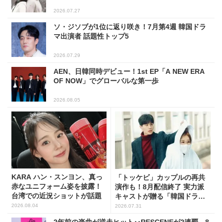
2026.07.27
ソ・ジソブが1位に返り咲き！7月第4週 韓国ドラ
マ出演者 話題性トップ5
2026.07.29
AEN、日韓同時デビュー！1st EP「A NEW ERA
OF NOW」でグローバルな第一歩
2026.08.05
KARA ハン・スンヨン、真っ
「トッケビ」カップルの再共
赤なユニフォーム姿を披露！
演作も！8月配信終了 実力派
台湾での近況ショットが話題
キャストが贈る「韓国ドラ
マ」5選
2026.08.04
2026.07.31
2年前の楽曲が逆走ヒット･･RESCENEが2連覇、8