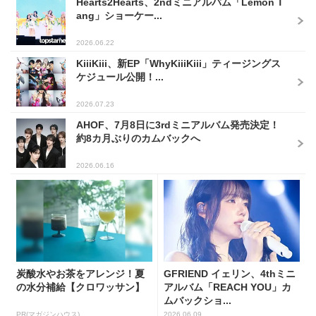
Hearts2Hearts、2ndミニアルバム「Lemon T
ang」ショーケー...
2026.06.22
KiiiKiii、新EP「WhyKiiiKiii」ティージングス
ケジュール公開！...
2026.07.23
AHOF、7月8日に3rdミニアルバム発売決定！
約8カ月ぶりのカムバックへ
2026.06.16
炭酸水やお茶をアレンジ！夏
GFRIEND イェリン、4thミニ
の水分補給【クロワッサン】
アルバム「REACH YOU」カ
ムバックショ...
PR(マガジンハウス)
2026.06.09