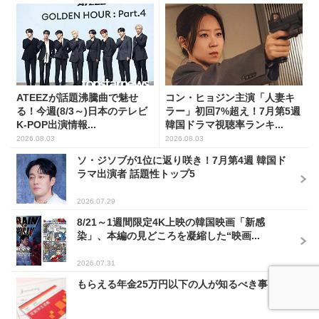
ATEEZが話題沸騰曲で魅せ
コン・ヒョジン主演「人妻キ
る！今週(8/3～)日本のテレビ
ラー」初回7%超え！7月第5週
K-POP出演情報...
韓国ドラマ視聴率ランキ...
2026.08.03
2026.08.03
ソ・ジソブが1位に返り咲き！7月第4週 韓国ド
ラマ出演者 話題性トップ5
2026.07.29
8/21～1週間限定4K上映の韓国映画「新感
染」、本編の見どころを凝縮した“映画...
2026.07.31
もらえる年金25万円以下の人が知るべき事