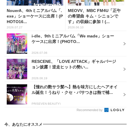
NouerA、4thミニアルバム「.
MEOVV、MBC FM4U「正午
exe」ショーケースに出席！(P
の希望曲 キム・シニョンで
HOTO16...
す」の収録に参加！(...
2026.07.27
2026.06.10
i-dle、9thミニアルバム「We made」ショー
ケースに出席！(PHOTO...
2026.07.06
RESCENE、「LOVE ATTACK」ギャルバージ
ョン披露！逆走ヒットの勢い...
2026.06.19
【憧れの艶サラ髪へ】熱を味方にしたヘアオイ
ル誕生！うねり・クセ・パサつきは熱で補...
PR(SEVEN BEAUTY)
Recommended by
今、あなたにオススメ