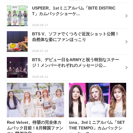
USPEER、1stミニアルバム「BITE DISTRIC
T」カムバックショーケ...
2026.06.17
BTS V、ソファでくつろぐ近況ショット公開！
自然体な姿にファンほっこり
2026.07.10
BTS、デビュー日をARMYと祝う特別なステー
ジ！メンバーそれぞれのメッセージ公...
2026.06.12
Red Velvet、待望の完全体カ
izna、3rdミニアルバム「SET
ムバック目前！8月韓国ファン
THE TEMPO」カムバックシ