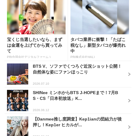
宝くじ当選したいなら、まず
タバコ業界に衝撃！「たばこ
は金運を上げてから買ってみ
税なし」新型タバコが爆売れ
て
中
PR(合同会社デジタルファーム )
PR(株式会社HAL)
BTS V、ソファでくつろぐ近況ショット公開！
自然体な姿にファンほっこり
2026.07.10
SHINee ミンホからBTS J-HOPEまで！7月B
S・CS「日本初放送」K...
2026.06.12
【Danmee推し度調査】Kep1ianの団結力が後
押し！Kep1er ヒカルが...