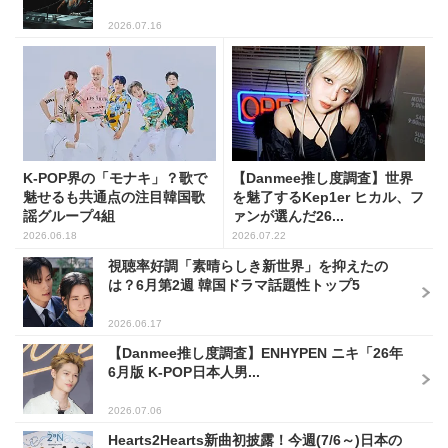
2026.07.16
K-POP界の「モナキ」？歌で
【Danmee推し度調査】世界
魅せるも共通点の注目韓国歌
を魅了するKep1er ヒカル、フ
謡グループ4組
ァンが選んだ26...
2026.06.18
2026.07.22
視聴率好調「素晴らしき新世界」を抑えたの
は？6月第2週 韓国ドラマ話題性トップ5
2026.06.17
【Danmee推し度調査】ENHYPEN ニキ「26年
6月版 K-POP日本人男...
2026.07.06
Hearts2Hearts新曲初披露！今週(7/6～)日本の