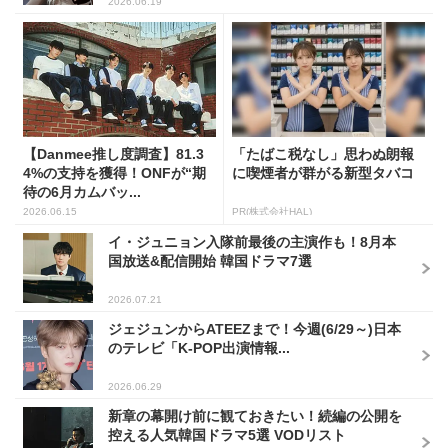
2026.06.19
【Danmee推し度調査】81.3
「たばこ税なし」思わぬ朗報
4%の支持を獲得！ONFが“期
に喫煙者が群がる新型タバコ
待の6月カムバッ...
2026.06.15
PR(株式会社HAL)
イ・ジュニョン入隊前最後の主演作も！8月本
国放送&配信開始 韓国ドラマ7選
2026.07.21
ジェジュンからATEEZまで！今週(6/29～)日本
のテレビ「K-POP出演情報...
2026.06.29
新章の幕開け前に観ておきたい！続編の公開を
控える人気韓国ドラマ5選 VODリスト