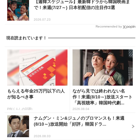
【週韓スケジュール】最新韓ドラから韓国映画ま
で！来週(7/27～) 日本初配信の注目作3選
2026.07.23
Recommended by
現在読まれています！
もらえる年金25万円以下の人
ながら見では終われない名
が知るべき事
作！来週(8/10～)放送スタート
「高視聴率」韓国時代劇...
PR(くらしの話題)
2026.08.04
ナムグン・ミン&ジュノのブロマンスも！来週
(8/10～)放送開始「好評」韓国ドラ...
2026.08.03