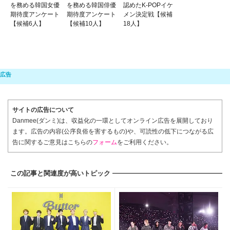
を務める韓国女優
を務める韓国俳優
認めたK-POPイケ
期待度アンケート
期待度アンケート
メン決定戦【候補
【候補6人】
【候補10人】
18人】
サイトの広告について
Danmee(ダンミ)は、収益化の一環としてオンライン広告を展開しており
ます。広告の内容(公序良俗を害するもの)や、可読性の低下につながる広
告に関するご意見はこちらの
フォーム
をご利用ください。
この記事と関連度が高いトピック