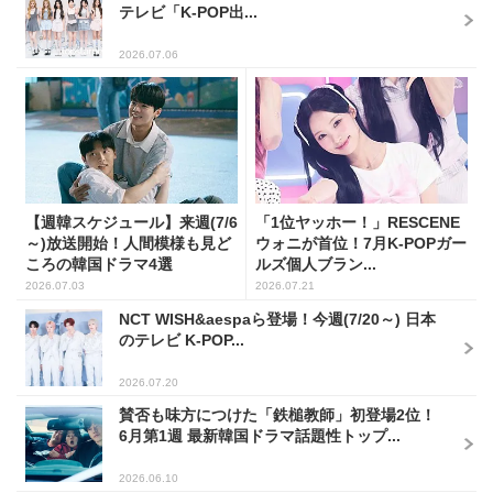
テレビ「K-POP出...
2026.07.06
【週韓スケジュール】来週(7/6
「1位ヤッホー！」RESCENE
～)放送開始！人間模様も見ど
ウォニが首位！7月K-POPガー
ころの韓国ドラマ4選
ルズ個人ブラン...
2026.07.03
2026.07.21
NCT WISH&aespaら登場！今週(7/20～) 日本
のテレビ K-POP...
2026.07.20
賛否も味方につけた「鉄槌教師」初登場2位！
6月第1週 最新韓国ドラマ話題性トップ...
2026.06.10