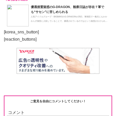
優遇措置疑惑のG-DRAGON、観察日誌が存在？軍で
も“サセン”に苦しめられる
人気アイドルグループ・BIGBANGのG-DRAGONが25日、軍病院で一般兵にもかか
わらず個室に入院していることで、優遇されているのではという疑惑がかけられた
こと...
[korea_sns_button]
[reaction_buttons]
ご意見を自由にコメントしてください！