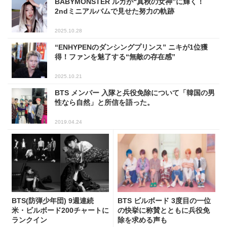
BABYMONSTER ルカが“真秋の女神”に輝く！
2ndミニアルバムで見せた努力の軌跡
2025.10.28
“ENHYPENのダンシングプリンス” ニキが1位獲
得！ファンを魅了する“無敵の存在感”
2025.10.21
BTS メンバー 入隊と兵役免除について「韓国の男
性なら自然」と所信を語った。
2019.04.24
BTS(防弾少年団) 9週連続
BTS ビルボード 3度目の一位
米・ビルボード200チャートに
の快挙に称賛とともに兵役免
ランクイン
除を求める声も