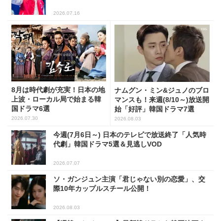
2026.07.16
8月は時代劇が充実！日本の地
ナムグン・ミン&ジュノのブロ
上波・ローカル局で始まる韓
マンスも！来週(8/10～)放送開
国ドラマ6選
始「好評」韓国ドラマ7選
2026.07.30
2026.08.03
今週(7月6日～) 日本のテレビで放送終了「人気時
代劇」韓国ドラマ5選＆見逃しVOD
2026.07.07
ソ・ガンジュン主演「君じゃない別の恋愛」、交
際10年カップルスチール公開！
2026.08.03