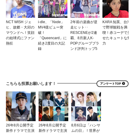
NCT WISH ジェ
i-dle、「Nxde」
2年前の楽曲が逆
KARA 知英、台湾
ヒ、故郷・大邱の
MV4億ビュー突
走ヒット･･
で野球観戦を満
マウンドへ！笑顔
破！
RESCENEが2連
喫！赤コーデで見
の始球式にファン
「Queencard」に
覇、8月新人K-
せたキュートな魅
熱狂
続き2度目の大記
POPグループブラ
力
録
ンド評判トップ5
こちらも投票お願いします！
アンケートTOP
26年8月公開予定
26年8月公開予定
8月6日は「ハンサ
新作ドラマで主演
新作ドラマで主演
ムの日」！世界が