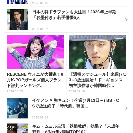
2026.06.15
日本の韓ドラファンも大注目！2026年上半期
「お墨付き」若手俳優5人
2026.06.22
RESCENE ウォニが大躍進！6
【週韓スケジュール】来週(7/1
月K-POPガールズ個人ブラン
3～)放送開始！ド・ギョンス
ド評判ランキング...
初主演作ほか韓国時代...
2026.06.23
2026.07.10
イケメン × 胸キュン！今週(7月13日～) BS・C
Sで放送終了「時代劇」韓国...
2026.07.13
キム・ムヨル主演「鉄槌教師」効果？「未成年
裁判」がNetflix韓国TOP10に...