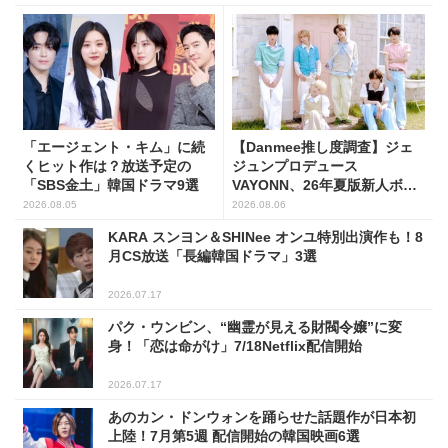
「エージェント・キム」に続
【Danmee推し度調査】ジェ
くヒット作は？放送予定の
ジュンプロデュース
「SBS金土」韓国ドラマ9選
VAYONN、26年夏版新人ボー
イズグループ人気No.1に
2026.08.05
2026.08.06
KARA スンヨン＆SHINee オンユ特別出演作も！8
月CS放送「長編韓国ドラマ」3選
2026.07.17
パク・ウンビン、“幽霊が見える財閥令嬢”に変
身！「恋は命がけ」7/18Netflix配信開始
2026.07.17
あのカン・ドンウォンを踊らせた話題作が日本初
上陸！7月第5週 配信開始の韓国映画6選