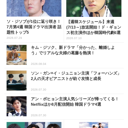
ソ・ジソブが1位に返り咲き！
【週韓スケジュール】来週
7月第4週 韓国ドラマ出演者 話
(7/13～)放送開始！ド・ギョン
題性トップ5
ス初主演作ほか韓国時代劇6選
2026.07.29
2026.07.10
キム・ジソク、新ドラマ「分かった、離婚しよ
う」でリアルな夫婦の葛藤を熱演！
2026.08.04
ソン・ガン×イ・ジュニョン主演「フォーハンズ」
2人の天才ピアニストが紡ぐ友情と成長
2026.07.30
アン・ボヒョン主演人気シリーズが帰ってくる！
Netflixほか8月配信開始 韓国ドラマ4選
2026.07.30