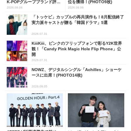
K-POPグループブランド評判
位を獲得！(PHOTO9枚)
トップ5
2026.08.04
2026.08.06
「トッケビ」カップルの再共演作も！8月配信終了
実力派キャストが贈る「韓国ドラマ」5選
2026.07.31
KiiiKiii、ピンクのフリップフォンで彩るY2K世界
観！「Candy Pink Magic Hole Flip Phone」公
開
2026.07.31
NOWZ、デジタルシングル「Achilles」ショーケ
ースに出席！(PHOTO14枚)
2026.08.05