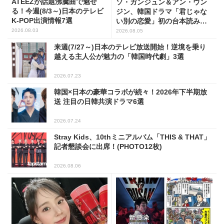
ATEEZが話題沸騰曲で魅せ
ソ・ガンジュン＆アン・ウン
る！今週(8/3～)日本のテレビ
ジン、韓国ドラマ「君じゃな
K-POP出演情報7選
い別の恋愛」初の台本読み合
わせで抜群のケミ
2026.08.03
2026.08.05
来週(7/27～)日本のテレビ放送開始！逆境を乗り
越える主人公が魅力の「韓国時代劇」3選
2026.07.23
韓国×日本の豪華コラボが続々！2026年下半期放
送 注目の日韓共演ドラマ6選
2026.07.24
Stray Kids、10thミニアルバム「THIS & THAT」
記者懇談会に出席！(PHOTO12枚)
2026.08.06