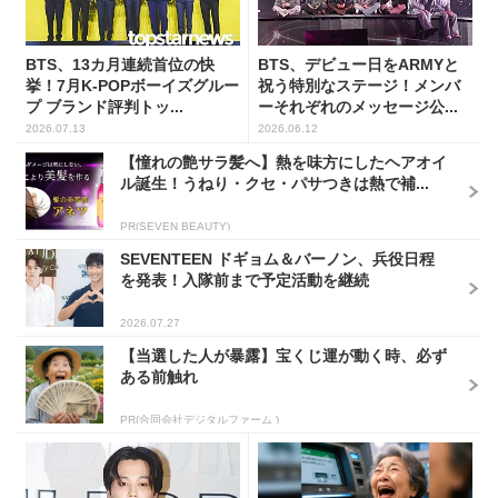
BTS、13カ月連続首位の快
BTS、デビュー日をARMYと
挙！7月K-POPボーイズグルー
祝う特別なステージ！メンバ
プ ブランド評判トッ...
ーそれぞれのメッセージ公...
2026.07.13
2026.06.12
【憧れの艶サラ髪へ】熱を味方にしたヘアオイ
ル誕生！うねり・クセ・パサつきは熱で補...
PR(SEVEN BEAUTY)
SEVENTEEN ドギョム＆バーノン、兵役日程
を発表！入隊前まで予定活動を継続
2026.07.27
【当選した人が暴露】宝くじ運が動く時、必ず
ある前触れ
PR(合同会社デジタルファーム )