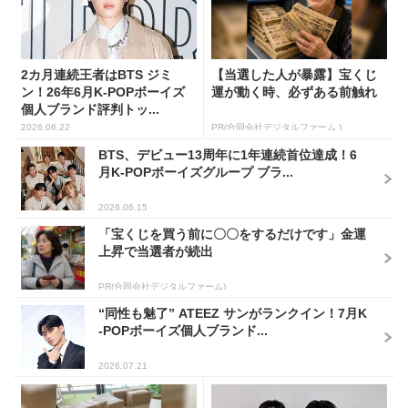
2カ月連続王者はBTS ジミ
【当選した人が暴露】宝くじ
ン！26年6月K-POPボーイズ
運が動く時、必ずある前触れ
個人ブランド評判トッ...
2026.06.22
PR(合同会社デジタルファーム )
BTS、デビュー13周年に1年連続首位達成！6
月K-POPボーイズグループ ブラ...
2026.06.15
「宝くじを買う前に〇〇をするだけです」金運
上昇で当選者が続出
PR(合同会社デジタルファーム)
“同性も魅了” ATEEZ サンがランクイン！7月K
-POPボーイズ個人ブランド...
2026.07.21