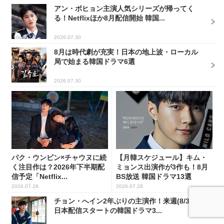
アン・ボヒョン主演人気シリーズが帰ってく
る！Netflixほか8月配信開始 韓国...
2026.07.30
8月は時代劇が充実！日本の地上波・ローカル
局で始まる韓国ドラマ6選
2026.07.30
パク・ウンビン×チャウヌに続
【月韓スケジュール】キム・
く注目作は？2026年下半期配
ミョンス出演作が3作も！8月
信予定「Netflix...
BS放送 韓国ドラマ13選
2026.07.28
2026.07.28
チョン・へイン2年ぶりの主演作！来週(8/3～)
日本配信スタートの韓国ドラマ3...