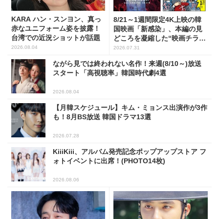
KARA ハン・スンヨン、真っ
8/21～1週間限定4K上映の韓
赤なユニフォーム姿を披露！
国映画「新感染」、本編の見
台湾での近況ショットが話題
どころを凝縮した“映画チラ見
せマンガ”を公開！
2026.08.04
2026.07.31
ながら見では終われない名作！来週(8/10～)放送
スタート「高視聴率」韓国時代劇4選
2026.08.04
【月韓スケジュール】キム・ミョンス出演作が3作
も！8月BS放送 韓国ドラマ13選
2026.07.28
KiiiKiii、アルバム発売記念ポップアップストア フ
ォトイベントに出席！(PHOTO14枚)
2026.08.06