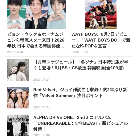
ビョン・ウソク＆ホ・ナムジ
WAYF BOYS、8月7日デビュ
ュンら韓流スター来日！2026
ー！「WAYF BOYS DO」で新
年秋 日本で会える韓国俳優10
たなK-POPを宣言
人
2026.08.04
2026.08.06
【月韓スケジュール】「冬ソナ」日本特別版が早
くも登場！8月BS・CS放送 韓国映画(全109選)
2026.07.27
Red Velvet、ジョイ作詞曲も収録！約2年ぶり新
作「Velvet Summer」注目ポイント
2026.07.31
ALPHA DRIVE ONE、2ndミニアルバム
「UNBREAKABLE : 少年BEAST」新ビジュアル
解禁！
2026.08.06