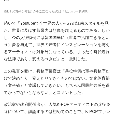
※BTS(防弾少年団) が1位になったのは「ビルボード200」
続いて「Youtubeで全世界の人がPSYの江南スタイルを見
た。世界に及ぼす影響力は想像を超えるものである。しか
し、今の兵役特例には韓国国民に（世界で活躍できるとい
う）夢を与えて、世界の若者にインスピレーションを与え
るアーティストは対象外になっている。まったく時代遅れ
な法律であり、変えるべきだ」と、批判した。
この発言を受け、兵務庁長官は「兵役特例は軍や兵務庁だ
けで決めたり、変えたりできるものではない。文化体育部
（文科省）と協議していきたい。もちろん国民的共感を得
てからでないとならない」とコメントした。
政治家や政府関係者が、人気K-POPアーティストの兵役免
除について、議論するのは初めてのことで、K-POPファン