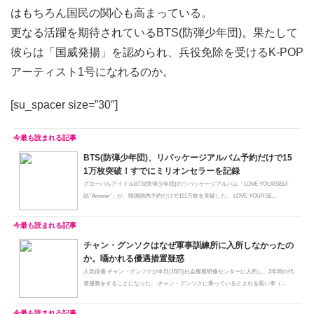
はもちろん国民の関心も高まっている。
更なる活躍を期待されているBTS(防弾少年団)。果たして
彼らは「国威発揚」を認められ、兵役免除を受けるK-POP
アーティスト1号になれるのか。
[su_spacer size=”30″]
BTS(防弾少年団)、リパッケージアルバム予約だけで15
1万枚突破！すでにミリオンセラーを記録
グローバルアイドルBTS(防弾少年団)のリパッケージアルバム「LOVE YOURSELF
結 'Answer'」が、韓国国内予約だけで151万枚を突破した。 LOVE YOURSE...
チャン・グンソクはなぜ軍事訓練所に入所しなかったの
か。囁かれる優遇措置疑惑
人気俳優 チャン・グンソクが本日(16日)社会服務研修センターに入所し、2年間の代
替服務をすることになった。 チャン・グンソクに乗っているとされる黒い車（...