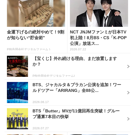
金運下げるの絶対やめて！9割
NCT JNJMファンミが日本TV
が知らない“貯金術”
初上陸！8月BS・CS「K-POP
公演」放送ス...
PR(合同会社デジタルファーム )
2026.07.22
【宝くじ】外れ続ける理由、まだ放置します
か？
PR(合同会社デジタルファーム)
BTS、ジャカルタ＆ブラカン公演を追加！ワー
ルドツアー「ARIRANG」全88公...
2026.06.17
BTS「Butter」MVが11億回再生突破！グルー
プ通算7本目の快挙
2026.07.27