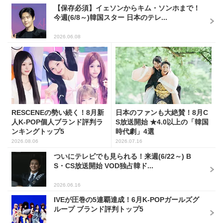
【保存必須】イェソンからキム・ソンホまで！
今週(6/8～)韓国スター 日本のテレ...
2026.06.08
RESCENEの勢い続く！8月新
日本のファンも大絶賛！8月C
人K-POP個人ブランド評判ラ
S放送開始 ★4.0以上の「韓国
ンキングトップ5
時代劇」4選
2026.08.06
2026.07.16
ついにテレビでも見られる！来週(6/22～) B
S・CS放送開始 VOD独占韓ド...
2026.06.16
IVEが圧巻の5連覇達成！6月K-POPガールズグ
ループ ブランド評判トップ5