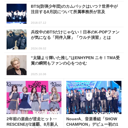
BTS(防弾少年団)のカムバックはいつ？世界中が
注目する8月説について所属事務所が言及
2018.07.12
兵役中のBTSだけじゃない！日本のK-POPファン
が気になる「同伴入隊」「ウルチ演習」とは
2024.09.02
“太陽より輝いた推し”はENHYPEN ニキ！TMA受
賞の瞬間もファンの心をつかむ
2025.10.06
2年前の楽曲が逆走ヒット･･
NouerA、音楽番組「SHOW
RESCENEが2連覇、8月新人
CHAMPION」デビュー初の1