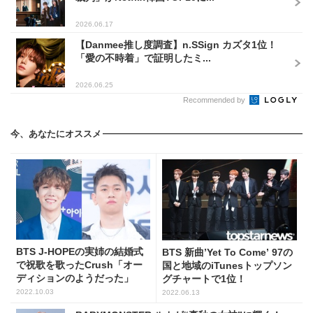
2026.06.17
【Danmee推し度調査】n.SSign カズタ1位！
「愛の不時着」で証明したミ...
2026.06.25
Recommended by
今、あなたにオススメ
BTS J-HOPEの実姉の結婚式
BTS 新曲’Yet To Come’ 97の
で祝歌を歌ったCrush「オー
国と地域のiTunesトップソン
ディションのようだった」
グチャートで1位！
2022.10.03
2022.06.13