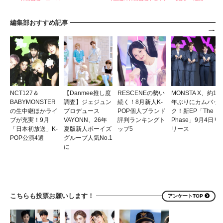
編集部おすすめ記事
NCT127＆
【Danmee推し度
RESCENEの勢い
MONSTA X、約1
BABYMONSTER
調査】ジェジュン
続く！8月新人K-
年ぶりにカムバッ
の生中継ほかライ
プロデュース
POP個人ブランド
ク！新EP「The
ブが充実！9月
VAYONN、26年
評判ランキングト
Phase」9月4日リ
「日本初放送」K-
夏版新人ボーイズ
ップ5
リース
POP公演4選
グループ人気No.1
に
こちらも投票お願いします！
アンケートTOP