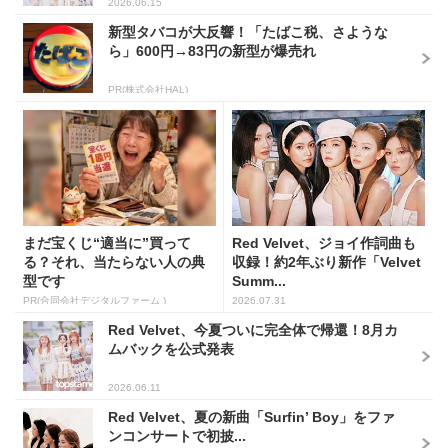
2026.06.15
新型タバコが大反響！「たばこ税、さような
ら」600円→83円の新型が爆売れ
PR(株式会社HAL)
まだ宝くじ“適当に”買って
Red Velvet、ジョイ作詞曲も
る？それ、当たらない人の典
収録！約2年ぶり新作「Velvet
型です
Summ...
PR(合同会社デジタルファーム )
2026.07.31
Red Velvet、今夏ついに完全体で帰還！8月カ
ムバックを公式発表
2026.06.11
Red Velvet、夏の新曲「Surfin’ Boy」をファ
ンコンサートで初披...