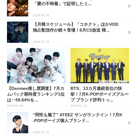
「愛の不時着」で証明したミ...
2026.06.25
【月韓スケジュール】「コネクト」ほかVOD
独占配信作が続々登場！8月CS放送 韓...
2026.07.23
【Danmee推し度調査】7月カ
BTS、13カ月連続首位の快
ムバック期待度ランキング1位
挙！7月K-POPボーイズグルー
は･･59.64%を...
プ ブランド評判トッ...
2026.07.23
2026.07.13
“同性も魅了” ATEEZ サンがランクイン！7月K
-POPボーイズ個人ブランド...
2026.07.21