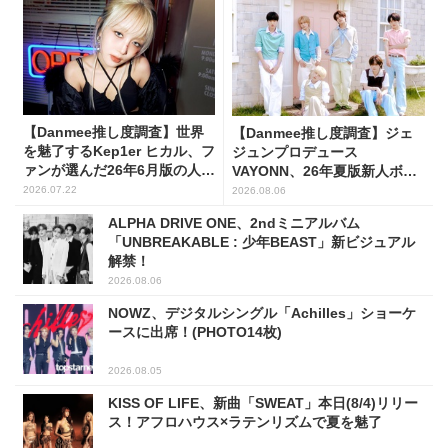
【Danmee推し度調査】世界
【Danmee推し度調査】ジェ
を魅了するKep1er ヒカル、フ
ジュンプロデュース
ァンが選んだ26年6月版の人気
VAYONN、26年夏版新人ボー
No.1に！
イズグループ人気No.1に
2026.07.22
2026.08.06
ALPHA DRIVE ONE、2ndミニアルバム
「UNBREAKABLE : 少年BEAST」新ビジュアル
解禁！
2026.08.06
NOWZ、デジタルシングル「Achilles」ショーケ
ースに出席！(PHOTO14枚)
2026.08.05
KISS OF LIFE、新曲「SWEAT」本日(8/4)リリー
ス！アフロハウス×ラテンリズムで夏を魅了