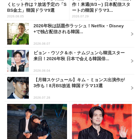
くヒット作は？放送予定の「S
作！来週(8/3～) 日本配信スタ
BS金土」韓国ドラマ9選
ートの韓国ドラマ3...
2026.08.05
2026.07.29
2026年秋は話題作ラッシュ！Netflix・Disney
+で独占配信される韓国...
2026.08.07
ビョン・ウソク＆ホ・ナムジュンら韓流スター
来日！2026年秋 日本で会える韓国俳...
2026.08.04
【月韓スケジュール】キム・ミョンス出演作が
3作も！8月BS放送 韓国ドラマ13選
2026.07.28