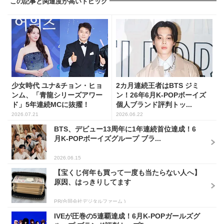
この記事と関連度が高いトピック
少女時代 ユナ&チョン・ヒョ
2カ月連続王者はBTS ジミ
ンム、「青龍シリーズアワー
ン！26年6月K-POPボーイズ
ド」5年連続MCに抜擢！
個人ブランド評判トッ...
2026.07.21
2026.06.22
BTS、デビュー13周年に1年連続首位達成！6
月K-POPボーイズグループ ブラ...
2026.06.15
【宝くじ何年も買って一度も当たらない人へ】
原因、はっきりしてます
PR(合同会社デジタルファーム )
IVEが圧巻の5連覇達成！6月K-POPガールズグ