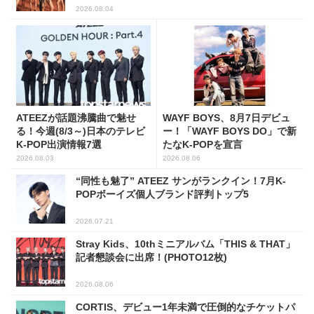
2026.08.04
ATEEZが話題沸騰曲で魅せ
WAYF BOYS、8月7日デビュ
る！今週(8/3～)日本のテレビ
ー！「WAYF BOYS DO」で新
K-POP出演情報7選
たなK-POPを宣言
2026.08.03
2026.08.06
“同性も魅了” ATEEZ サンがランクイン！7月K-
POPボーイズ個人ブランド評判トップ5
2026.07.21
Stray Kids、10thミニアルバム「THIS & THAT」
記者懇談会に出席！(PHOTO12枚)
2026.08.06
CORTIS、デビュー1年未満で圧倒的なチケットパ