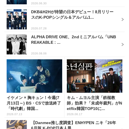
2026.06.30
DKB&H2Hが待望の日本デビュー！8月リリー
スのK-POPシングル＆アルバム1...
2026.07.28
ALPHA DRIVE ONE、2ndミニアルバム「UNB
REAKABLE : ...
2026.08.06
イケメン × 胸キュン！今週(7
キム・ムヨル主演「鉄槌教
月13日～) BS・CSで放送終了
師」効果？「未成年裁判」がN
「時代劇」韓国...
etflix韓国TOP10に...
2026.07.13
2026.06.17
【Danmee推し度調査】ENHYPEN ニキ「26年
6月版 K-POP日本人男...