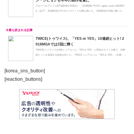
ン・シヒョクも今年の制作者賞に
グローバルアイドルBTS(防弾少年団)が、「2018MBC PLUS × genie. music AWARD
S」(以下、2018MGA)で5つのトロフィーを胸に抱いた。 2018MGAで5冠に輝いたBT
S（...
TWICE(トゥワイス)、「YES or YES」10連続ヒット! 2
018MGAでは3冠に輝く
TWICE(トゥワイス)が6thミニアルバム「YES or YES」と同名のタイトル曲で、10連
続ヒットを達成する気炎を吐いた。 TWICE ミニアルバム「YES or YES」（出典：...
[korea_sns_button]
[reaction_buttons]