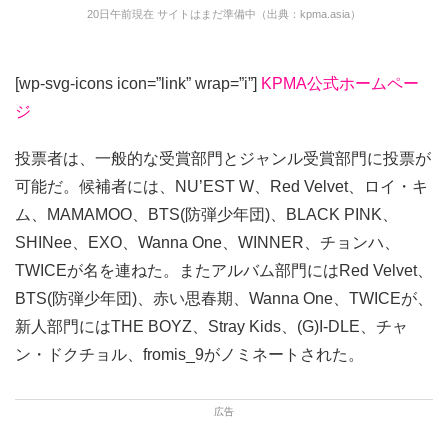
20日午前現在 サイトはまだ準備中（出典：kpma.asia）
[wp-svg-icons icon=”link” wrap=”i”]
KPMA公式ホームペー
ジ
投票者は、一般的な受賞部門とジャンル受賞部門に投票が
可能だ。候補者には、NU’EST W、Red Velvet、ロイ・キ
ム、MAMAMOO、BTS(防弾少年団)、BLACK PINK、
SHINee、EXO、Wanna One、WINNER、チョンハ、
TWICEが名を連ねた。またアルバム部門にはRed Velvet、
BTS(防弾少年団)、赤い思春期、Wanna One、TWICEが、
新人部門にはTHE BOYZ、Stray Kids、(G)I-DLE、チャ
ン・ドクチョル、fromis_9がノミネートされた。