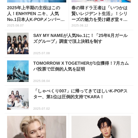
2025年上半期の主役はこの
春の韓ドラ王者は「いつかは
人！ENHYPEN ニキ、人気
賢いレジデント生活」！シリ
No.1日本人K-POPメンバーに
ーズの魅力を受け継ぎ堂々の
選出
首位
2025.08.07
2025.08.12
SAY MY NAMEが人気No.1に！「25年6月ガール
ズグループ」調査で頂上決戦を制す
2025.07.08
TOMORROW X TOGETHERが1位獲得！7月カム
バ投票で圧倒的人気を証明
2025.08.04
「しゃべくり007」に帰ってきてほしいK-POPス
ター、第1位は圧倒的支持でKARA！
2025.07.02