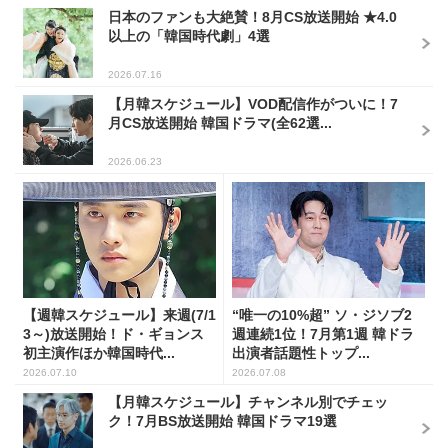
日本のファンも大絶賛！8月CS放送開始 ★4.0
以上の「韓国時代劇」4選
2026.07.16
【月韓スケジュール】VOD配信作がついに！7
月CS放送開始 韓国ドラマ(全62選...
2026.06.23
【週韓スケジュール】来週(7/1
“唯一の10%超” ソ・ジソブ2
3～)放送開始！ド・ギョンス
週連続1位！7月第1週 韓ドラ
初主演作ほか韓国時代...
出演者話題性トップ...
2026.07.10
2026.07.08
【月韓スケジュール】チャンネル別でチェッ
ク！7月BS放送開始 韓国ドラマ19選