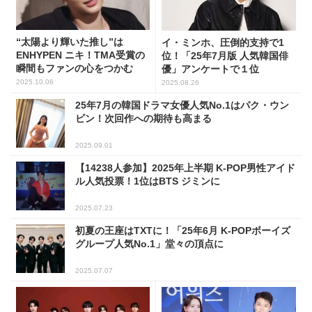
“太陽より輝いた推し”は
イ・ミンホ、圧倒的支持で1
ENHYPEN ニキ！TMA受賞の
位！「25年7月版 人気韓国俳
瞬間もファンの心をつかむ
優」アンケートで１位
2025.10.06
2025.08.26
25年7月の韓国ドラマ女優人気No.1はパク・ウン
ビン！次回作への期待も高まる
2025.09.01
【14238人参加】2025年上半期 K-POP男性アイド
ル人気投票！1位はBTS ジミンに
2025.07.23
初夏の王座はTXTに！「25年6月 K-POPボーイズ
グループ人気No.1」堂々の頂点に
2025.07.07