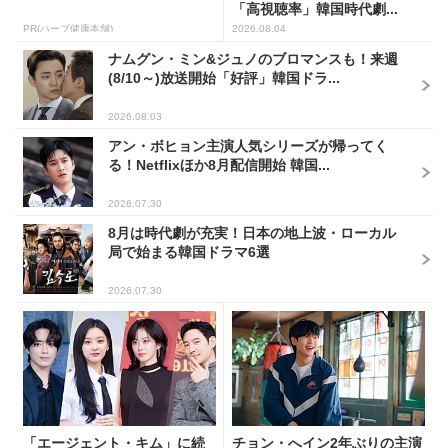
「高視聴率」韓国時代劇...
PR(ハーブ健康本舗)
2026.08.04
ナムグン・ミン&ジュノのブロマンスも！来週
(8/10～)放送開始「好評」韓国ドラ...
2026.08.03
アン・ボヒョン主演人気シリーズが帰ってく
る！Netflixほか8月配信開始 韓国...
2026.07.30
8月は時代劇が充実！日本の地上波・ローカル
局で始まる韓国ドラマ6選
2026.07.30
「エージェント・キム」に続
チョン・へイン2年ぶりの主演