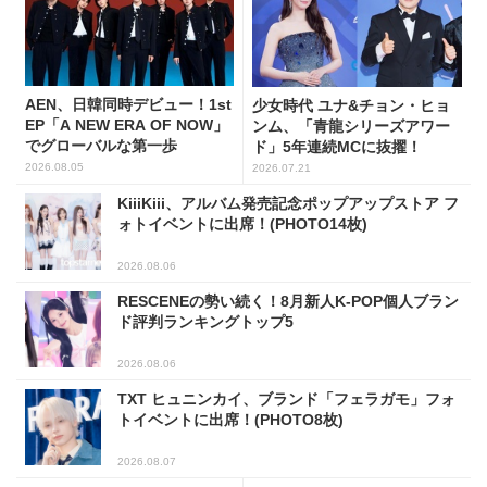
AEN、日韓同時デビュー！1st
少女時代 ユナ&チョン・ヒョ
EP「A NEW ERA OF NOW」
ンム、「青龍シリーズアワー
でグローバルな第一歩
ド」5年連続MCに抜擢！
2026.08.05
2026.07.21
KiiiKiii、アルバム発売記念ポップアップストア フ
ォトイベントに出席！(PHOTO14枚)
2026.08.06
RESCENEの勢い続く！8月新人K-POP個人ブラン
ド評判ランキングトップ5
2026.08.06
TXT ヒュニンカイ、ブランド「フェラガモ」フォ
トイベントに出席！(PHOTO8枚)
2026.08.07