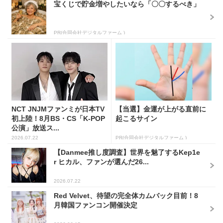
宝くじで貯金増やしたいなら「〇〇するべき」
PR(合同会社デジタルファーム )
NCT JNJMファンミが日本TV
【当選】金運が上がる直前に
初上陸！8月BS・CS「K-POP
起こるサイン
公演」放送ス...
2026.07.22
PR(合同会社デジタルファーム )
【Danmee推し度調査】世界を魅了するKep1e
r ヒカル、ファンが選んだ26...
2026.07.22
Red Velvet、待望の完全体カムバック目前！8
月韓国ファンコン開催決定