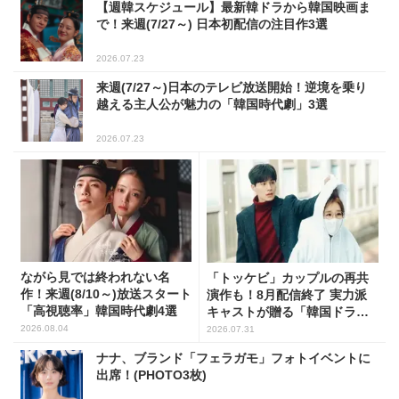
【週韓スケジュール】最新韓ドラから韓国映画ま
で！来週(7/27～) 日本初配信の注目作3選
2026.07.23
来週(7/27～)日本のテレビ放送開始！逆境を乗り
越える主人公が魅力の「韓国時代劇」3選
2026.07.23
ながら見では終われない名
「トッケビ」カップルの再共
作！来週(8/10～)放送スタート
演作も！8月配信終了 実力派
「高視聴率」韓国時代劇4選
キャストが贈る「韓国ドラ
マ」5選
2026.08.04
2026.07.31
ナナ、ブランド「フェラガモ」フォトイベントに
出席！(PHOTO3枚)