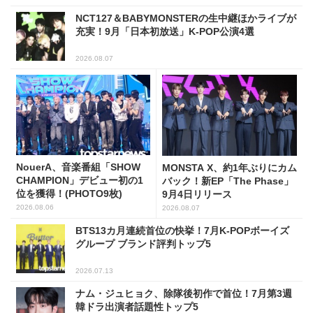
NCT127＆BABYMONSTERの生中継ほかライブが
充実！9月「日本初放送」K-POP公演4選
2026.08.07
NouerA、音楽番組「SHOW
MONSTA X、約1年ぶりにカム
CHAMPION」デビュー初の1
バック！新EP「The Phase」
位を獲得！(PHOTO9枚)
9月4日リリース
2026.08.06
2026.08.07
BTS13カ月連続首位の快挙！7月K-POPボーイズ
グループ ブランド評判トップ5
2026.07.13
ナム・ジュヒョク、除隊後初作で首位！7月第3週
韓ドラ出演者話題性トップ5