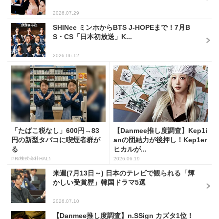
2026.07.29
SHINee ミンホからBTS J-HOPEまで！7月B
S・CS「日本初放送」K...
2026.06.12
「たばこ税なし」600円→83
【Danmee推し度調査】Kep1i
円の新型タバコに喫煙者群が
anの団結力が後押し！Kep1er
る
ヒカルが...
PR(株式会社HAL)
2026.06.19
来週(7月13日～) 日本のテレビで観られる「輝
かしい受賞歴」韓国ドラマ5選
2026.07.10
【Danmee推し度調査】n.SSign カズタ1位！