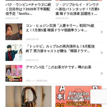
パク・ウンビン×チャウヌに続
ソ・ジソブからイ・ドンウク
く注目作は？2026年下半期配
へ首位バトンタッチ！7月第5
信予定「Netflix...
週 韓ドラ出演者 話題性ト...
2026.07.28
2026.08.05
コン・ヒョジン主演「人妻キラー」初回7%超
え！7月第5週 韓国ドラマ視聴率ランキ...
2026.08.03
「トッケビ」カップルの再共演作も！8月配信
終了 実力派キャストが贈る「韓国ドラマ...
2026.07.31
アマゾン1位「このお茶ガチです」噂のお茶
PR(ハーブ健康本舗)