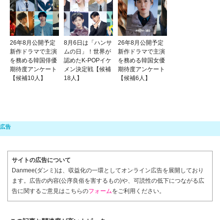
26年8月公開予定
8月6日は「ハンサ
26年8月公開予定
新作ドラマで主演
ムの日」！世界が
新作ドラマで主演
を務める韓国俳優
認めたK-POPイケ
を務める韓国女優
期待度アンケート
メン決定戦【候補
期待度アンケート
【候補10人】
18人】
【候補6人】
サイトの広告について
Danmee(ダンミ)は、収益化の一環としてオンライン広告を展開しており
ます。広告の内容(公序良俗を害するもの)や、可読性の低下につながる広
告に関するご意見はこちらの
フォーム
をご利用ください。