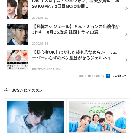
IVE リズ＆キム・ジェウォン、音楽授賞式「20
26 KGMA」2日目MCに抜擢...
2026.06.11
【月韓スケジュール】キム・ミョンス出演作が
3作も！8月BS放送 韓国ドラマ13選
2026.07.28
【初心者OK】はがした後も爪なめらか！リム
ーバーいらずのペン型はがせるジェルネイ...
PR(SEVEN BEAUTY)
Recommended by
今、あなたにオススメ