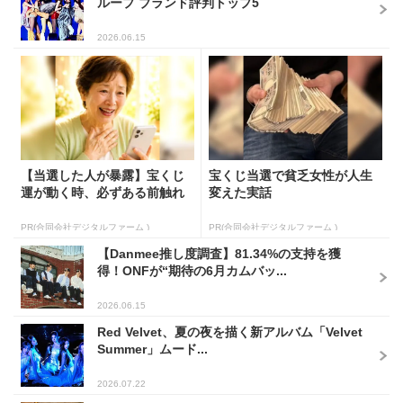
ループ ブランド評判トップ5
2026.06.15
【当選した人が暴露】宝くじ
宝くじ当選で貧乏女性が人生
運が動く時、必ずある前触れ
変えた実話
PR(合同会社デジタルファーム )
PR(合同会社デジタルファーム )
【Danmee推し度調査】81.34%の支持を獲
得！ONFが“期待の6月カムバッ...
2026.06.15
Red Velvet、夏の夜を描く新アルバム「Velvet
Summer」ムード...
2026.07.22