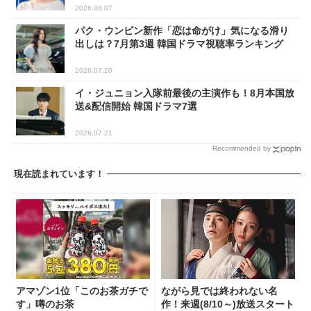
2026.08.07
パク・ウンビン新作「恋は命がけ」気になる滑り
出しは？7月第3週 韓国ドラマ視聴率ランキング
2026.07.20
イ・ジュニョン入隊前最後の主演作も！8月本国放
送&配信開始 韓国ドラマ7選
2026.07.21
Recommended by
現在読まれています！
アマゾン1位「このお茶ガチで
ながら見では終われない名
す」噂のお茶
作！来週(8/10～)放送スタート