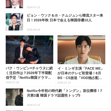
2026.07.22
ビョン・ウソク＆ホ・ナムジュンら韓流スター来
日！2026年秋 日本で会える韓国俳優10人
2026.08.04
パク・ウンビン×チャウヌに続
イ・ミンギ主演「FACE ME」
く注目作は？2026年下半期配
が日本のテレビ初登場！8月
信予定「Netflix韓国ドラマ」8
BS・CS放送「VOD独占配
選
信」韓ドラ11選
2026.07.28
2026.07.15
Netflix今年初の時代劇「トングン」首位獲得！7
月第3週 韓国ドラマ話題性トップ5
2026.07.22