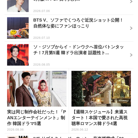
2026.07.06
BTS V、ソファでくつろぐ近況ショット公開！
自然体な姿にファンほっこり
2026.07.10
ソ・ジソブからイ・ドンウクへ首位バトンタッ
チ！7月第5週 韓ドラ出演者 話題性ト...
2026.08.05
実は同じ制作会社だった！「P
【週韓スケジュール】来週ス
ANエンターテインメント」制
タート！本国で愛された高視
作 韓国ドラマ5選
聴率ロマンス韓ドラ4選
2026.08.06
2026.06.12