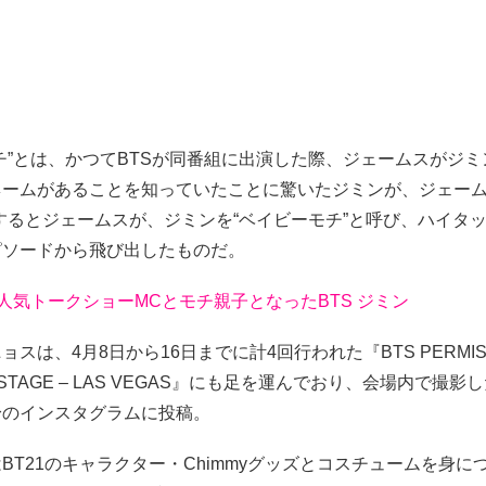
チ”とは、かつてBTSが同番組に出演した際、ジェームスがジミン
ネームがあることを知っていたことに驚いたジミンが、ジェーム
するとジェームスが、ジミンを“ベイビーモチ”と呼び、ハイタ
ピソードから飛び出したものだ。
米人気トークショーMCとモチ親子となったBTS ジミン
スは、4月8日から16日までに計4回行われた『BTS PERMISS
N STAGE – LAS VEGAS』にも足を運んでおり、会場内で撮
身のインスタグラムに投稿。
BT21のキャラクター・Chimmyグッズとコスチュームを身につ