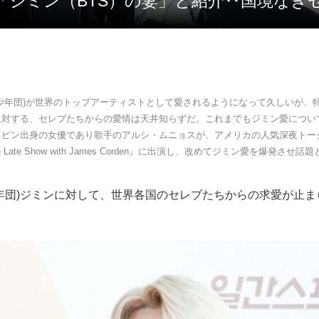
を「ジミン（BTS）の妻」と紹介‥国境なき
弾少年団)が世界のトップアーティストとして愛されるようになって久しいが、
に対する、セレブたちからの愛情は天井知らずだ。これまでもジミン愛につい
リピン出身の女優であり歌手のアルシ・ムニョスが、アメリカの人気深夜トー
ate Late Show with James Corden』に出演し、改めてジミン愛を爆発させ
年団)ジミンに対して、世界各国のセレブたちからの求愛が止ま