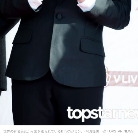
世界の有名美女から愛を送られているBTSのジミン。(写真提供：ⓒ TOPSTAR NEWS)