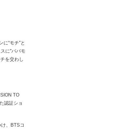
に“モチ”と
スに”パパモ
ッチを交わし
ION TO
影した認証ショ
け、BTSコ