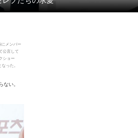
セレブたちの求愛
特にメンバー
て公言して
クショー
話題となった。
らない。