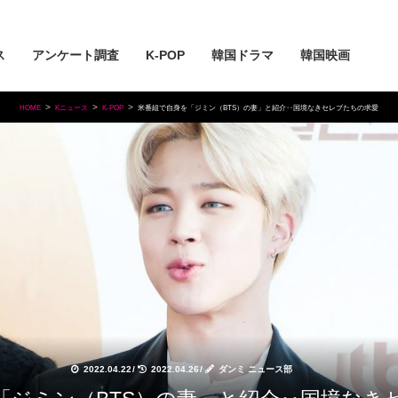
ス
アンケート調査
K-POP
韓国ドラマ
韓国映画
HOME
Kニュース
K-POP
米番組で自身を「ジミン（BTS）の妻」と紹介‥国境なきセレブたちの求愛
2022.04.22
/
2022.04.26
/
ダンミ ニュース部