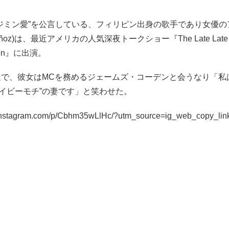
ジミン愛”を公言している、フィリピン出身の歌手であり女優の
Muñoz)は、最近アメリカの人気深夜トークショー『The Late Late S
rden』に出演。
送で、彼女はMCを務めるジェームズ・コーデンと会うなり「私
ベイビーモチ”の妻です」と笑わせた。
.instagram.com/p/Cbhm35wLlHc/?utm_source=ig_web_copy_lin