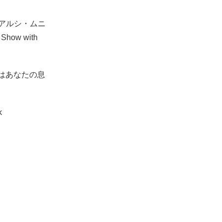
アルシ・ムニ
how with
はあなたの息
k