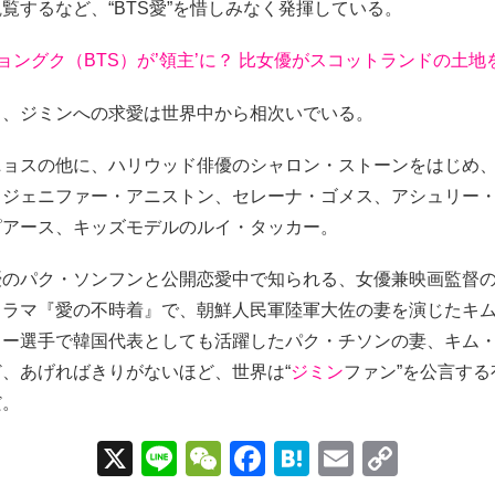
覧するなど、“BTS愛”を惜しみなく発揮している。
ジョングク（BTS）が’領主’に？ 比女優がスコットランドの土
も、ジミンへの求愛は世界中から相次いでいる。
ニョスの他に、ハリウッド俳優のシャロン・ストーンをはじめ
、ジェニファー・アニストン、セレーナ・ゴメス、アシュリー
ピアース、キッズモデルのルイ・タッカー。
優のパク・ソンフンと公開恋愛中で知られる、女優兼映画監督
ドラマ『愛の不時着』で、朝鮮人民軍陸軍大佐の妻を演じたキ
カー選手で韓国代表としても活躍したパク・チソンの妻、キム
、あげればきりがないほど、世界は“
ジミン
ファン”を公言す
だ。
X
Li
W
F
H
E
C
n
e
a
at
m
o