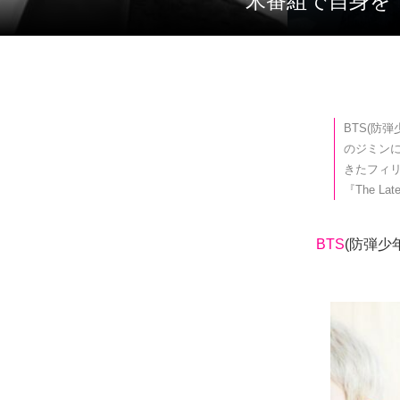
米番組で自身
BTS(防
のジミン
きたフィ
『The L
BTS
(防弾少