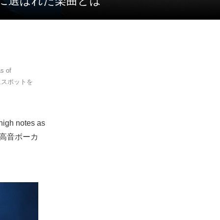
5に選ばれた楽曲とは
 of
にスポットを
h notes as
の高音ボーカ