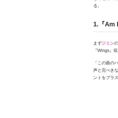
る。
1.『Am 
まず
ジミン
『Wings』収
「この曲の
声と完ぺき
ントをプラ