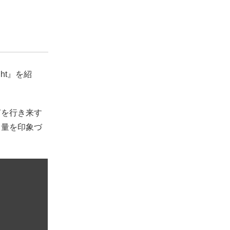
ght』を紹
声を行き来す
力量を印象づ