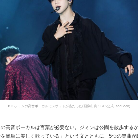
BTSジミンの高音ボーカルにスポットが当たった(画像出典：BTS公式FaceBook)
ンの高音ボーカルは言葉が必要ない。ジミンは公園を散歩する
音を簡単に美しく歌っている」という文とともに、5つの楽曲が