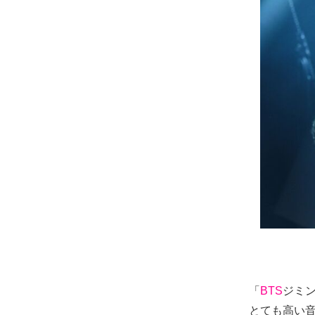
「
BTS
ジミ
とても高い