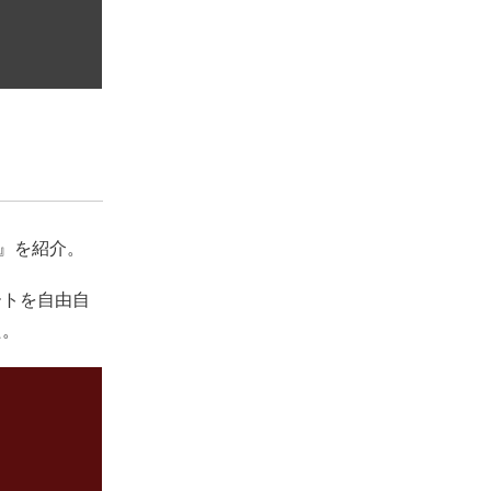
ow』を紹介。
ートを自由自
た。