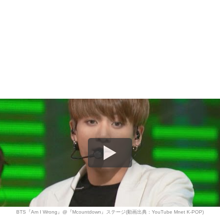
BTS『Am I Wrong』@『Mcountdown』ステージ(動画出典：YouTube Mnet K-POP)