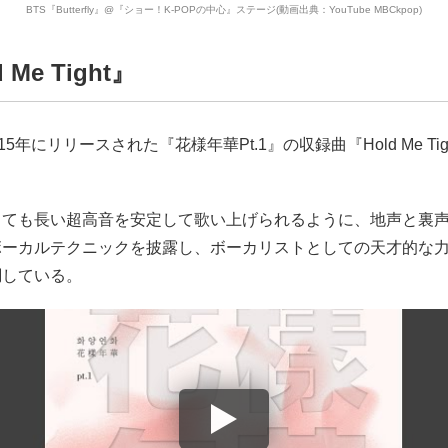
BTS『Butterfly』@『ショー！K-POPの中心』ステージ(動画出典：YouTube MBCkpop)
d Me Tight』
15年にリリースされた『花様年華Pt.1』の収録曲『Hold Me Ti
とても長い超高音を安定して歌い上げられるように、地声と裏
ボーカルテクニックを披露し、ボーカリストとしての天才的な
調している。