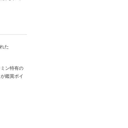
された
ジミン特有の
力が鑑賞ポイ