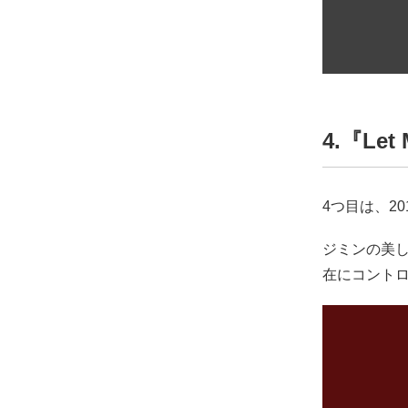
4.『Let
4つ目は、20
ジミンの美
在にコント