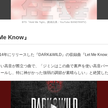
BTS『Hold Me Tight』(動画出典：YouTube BANGTANTV)
 Me Know』
14年にリリースした『DARK&WILD』の収録曲『Let Me Kn
しい高音が際立つ曲で、「ジミンはこの曲で裏声を使い高音パ
ロールし、特に神がかった強弱の調節が素晴らしい」と絶賛し