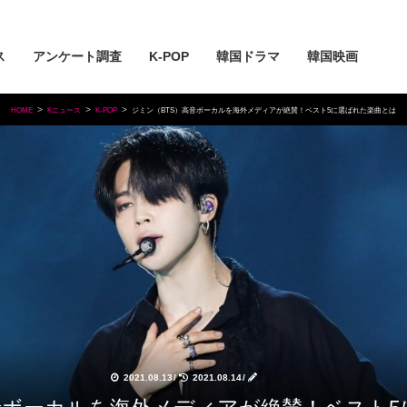
ス
アンケート調査
K-POP
韓国ドラマ
韓国映画
HOME
Kニュース
K-POP
ジミン（BTS）高音ボーカルを海外メディアが絶賛！ベスト5に選ばれた楽曲とは
2021.08.13
/
2021.08.14
/