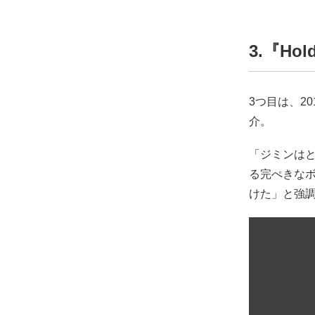
3.『Hol
3つ目は、20
介。
「ジミンは
る完ぺきな
けた」と強