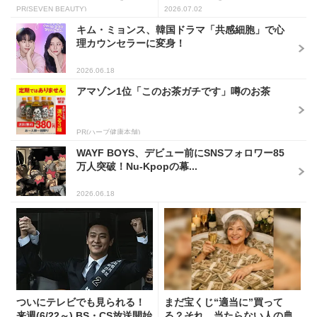
し...
PR(SEVEN BEAUTY)
2026.07.02
キム・ミョンス、韓国ドラマ「共感細胞」で心
理カウンセラーに変身！
2026.06.18
アマゾン1位「このお茶ガチです」噂のお茶
PR(ハーブ健康本舗)
WAYF BOYS、デビュー前にSNSフォロワー85
万人突破！Nu-Kpopの幕...
2026.06.18
ついにテレビでも見られる！
まだ宝くじ“適当に”買って
来週(6/22～) BS・CS放送開始
る？それ、当たらない人の典