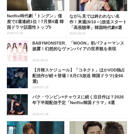
Netflix時代劇「トングン」僅
ながら見では終われない名
差で2週連続1位！7月第4週 韓
作！来週(8/10～)放送スタート
国ドラマ話題性トップ5
「高視聴率」韓国時代劇4選
2026.07.29
2026.08.04
BABYMONSTER、「MOON」初パフォーマンス
披露！幻想的なヴァンパイアの世界観を表現
2026.08.07
【月韓スケジュール】「コネクト」ほかVOD独占
配信作が続々登場！8月CS放送 韓国ドラマ(全66
選)
2026.07.23
パク・ウンビン×チャウヌに続く注目作は？2026
年下半期配信予定「Netflix韓国ドラマ」8選
2026.07.28