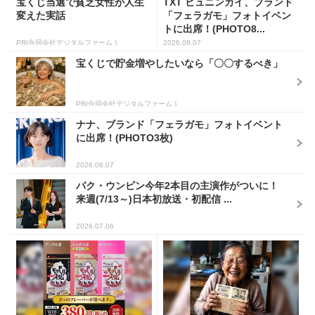
宝くじ当選で貧乏女性が人生
TXT ヒュニンカイ、ブランド
変えた実話
「フェラガモ」フォトイベン
トに出席！(PHOTO8...
PR(合同会社デジタルファーム )
2026.08.07
宝くじで貯金増やしたいなら「〇〇するべき」
PR(合同会社デジタルファーム )
ナナ、ブランド「フェラガモ」フォトイベント
に出席！(PHOTO3枚)
2026.08.07
パク・ウンビン今年2本目の主演作がついに！
来週(7/13～)日本初放送・初配信 ...
2026.07.06