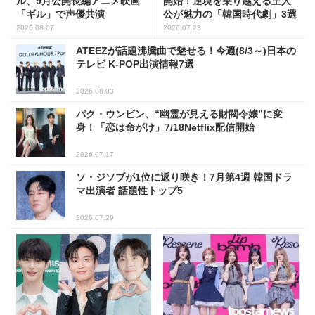
ル、9月公開長編アニメ映画
開始！逆境を乗り越える主人
「ギル」で声優共演
公が魅力の「韓国時代劇」3選
2026.08.07
2026.07.23
ATEEZが話題沸騰曲で魅せる！今週(8/3～)日本の
テレビ K-POP出演情報7選
2026.08.03
パク・ウンビン、“幽霊が見える財閥令嬢”に変
身！「恋は命がけ」7/18Netflix配信開始
2026.07.17
ソ・ジソブが1位に返り咲き！7月第4週 韓国ドラ
マ出演者 話題性トップ5
2026.07.29