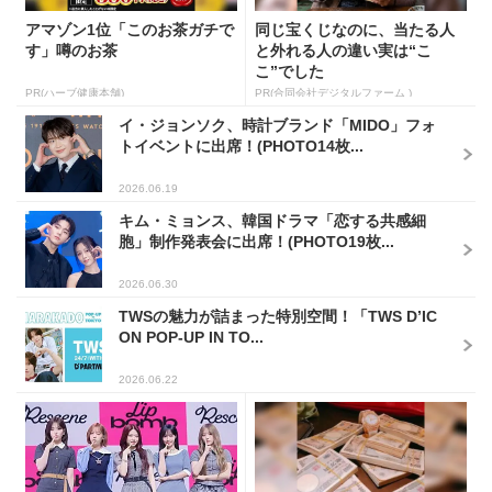
アマゾン1位「このお茶ガチで
同じ宝くじなのに、当たる人
す」噂のお茶
と外れる人の違い実は“こ
こ”でした
PR(ハーブ健康本舗)
PR(合同会社デジタルファーム )
イ・ジョンソク、時計ブランド「MIDO」フォ
トイベントに出席！(PHOTO14枚...
2026.06.19
キム・ミョンス、韓国ドラマ「恋する共感細
胞」制作発表会に出席！(PHOTO19枚...
2026.06.30
TWSの魅力が詰まった特別空間！「TWS D’IC
ON POP-UP IN TO...
2026.06.22