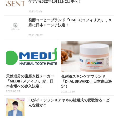
ケアが2022年1月1日に日本へ！
2022.02.04
発酵コーヒーブランド『Cofilia(コフィリア)』、9
月に日本ローンチ決定！
2021.08.27
天然成分の歯磨き粉メーカー
低刺激スキンケアブランド
『MEDIF(メディフ)』が、日
「Dr.ALSKVARD」日本進出決
本市場への参入決定！
定！
2021.08.27
2021.12.07
IUがイ・ジフン＆アヤネの結婚式で祝歌贈る‥ど
んな縁が？