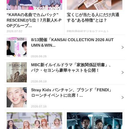
“KARAの名曲でカムバック”
宝くじが当たる人にだけ共通
RESCENEが1位！7月新人K-P
する“ある特徴”とは？
OPグループ...
2026.07.02
PR(合同会社デジタルファーム )
8/13開催「KANSAI COLLECTION 2026 AUT
UMN＆WIN...
2026.06.26
MBC新イルイルドラマ「家族関係証明書」、
パク・セヨンら豪華キャストを公開！
2026.06.19
Stray Kids バンチャン、ブランド「FENDI」
ローンチイベントに出席！...
2026.07.16