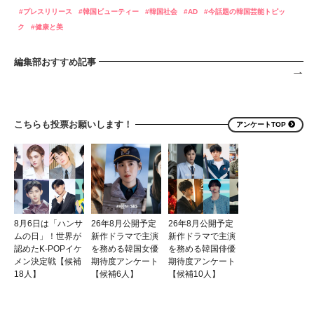
プレスリリース
韓国ビューティー
韓国社会
AD
今話題の韓国芸能トピッ
ク
健康と美
編集部おすすめ記事
こちらも投票お願いします！
アンケートTOP
8月6日は「ハンサ
26年8月公開予定
26年8月公開予定
ムの日」！世界が
新作ドラマで主演
新作ドラマで主演
認めたK-POPイケ
を務める韓国女優
を務める韓国俳優
メン決定戦【候補
期待度アンケート
期待度アンケート
18人】
【候補6人】
【候補10人】