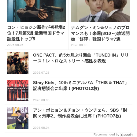
コン・ヒョジン新作が初登場2
ナムグン・ミン&ジュノのブロ
位！7月第5週 最新韓国ドラマ
マンスも！来週(8/10～)放送開
話題性トップ5
始「好評」韓国ドラマ7選
2026.08.05
2026.08.03
ONE PACT、約5カ月ぶり新曲「TUNED IN」リリ
ース！レトロなストリート感性を表現
2026.07.23
Stray Kids、10thミニアルバム「THIS & THAT」
記者懇談会に出席！(PHOTO12枚)
2026.08.06
アン・ボヒョン＆チョン・ウンチェら、SBS「財
閥 x 刑事2」制作発表会に出席！(PHOTO7枚)
2026.08.04
Recommended by