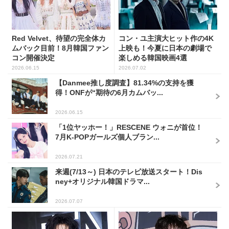
Red Velvet、待望の完全体カ
コン・ユ主演大ヒット作の4K
ムバック目前！8月韓国ファン
上映も！今夏に日本の劇場で
コン開催決定
楽しめる韓国映画4選
2026.06.15
2026.07.02
【Danmee推し度調査】81.34%の支持を獲
得！ONFが“期待の6月カムバッ...
2026.06.15
「1位ヤッホー！」RESCENE ウォニが首位！
7月K-POPガールズ個人ブラン...
2026.07.21
来週(7/13～) 日本のテレビ放送スタート！Dis
ney+オリジナル韓国ドラマ...
2026.07.07