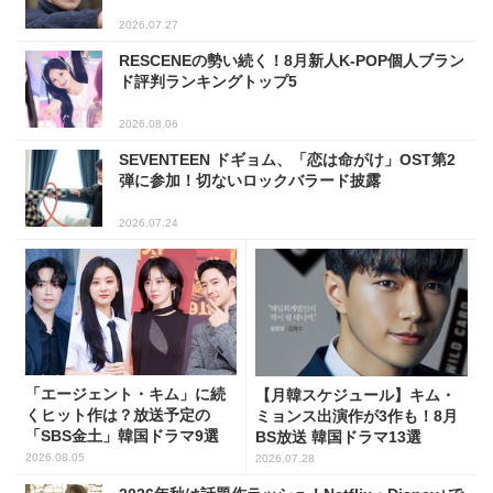
2026.07.27
RESCENEの勢い続く！8月新人K-POP個人ブラン
ド評判ランキングトップ5
2026.08.06
SEVENTEEN ドギョム、「恋は命がけ」OST第2
弾に参加！切ないロックバラード披露
2026.07.24
「エージェント・キム」に続
【月韓スケジュール】キム・
くヒット作は？放送予定の
ミョンス出演作が3作も！8月
「SBS金土」韓国ドラマ9選
BS放送 韓国ドラマ13選
2026.08.05
2026.07.28