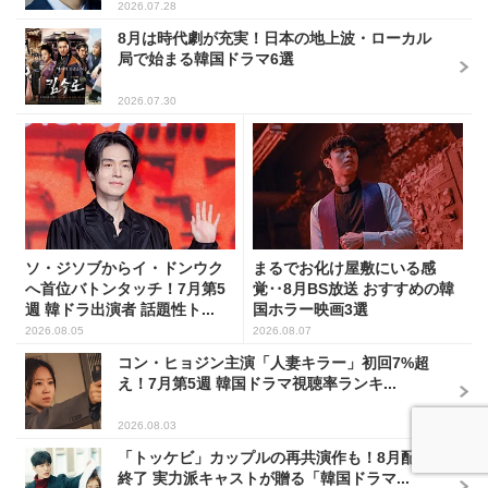
2026.07.28
8月は時代劇が充実！日本の地上波・ローカル
局で始まる韓国ドラマ6選
2026.07.30
ソ・ジソブからイ・ドンウク
まるでお化け屋敷にいる感
へ首位バトンタッチ！7月第5
覚‥8月BS放送 おすすめの韓
週 韓ドラ出演者 話題性ト...
国ホラー映画3選
2026.08.05
2026.08.07
コン・ヒョジン主演「人妻キラー」初回7%超
え！7月第5週 韓国ドラマ視聴率ランキ...
2026.08.03
「トッケビ」カップルの再共演作も！8月配信
終了 実力派キャストが贈る「韓国ドラマ...