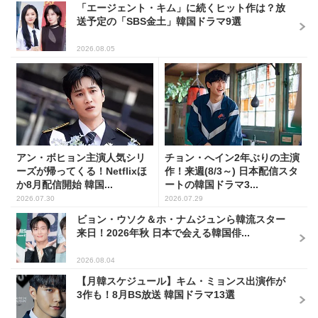
「エージェント・キム」に続くヒット作は？放
送予定の「SBS金土」韓国ドラマ9選
2026.08.05
アン・ボヒョン主演人気シリ
チョン・へイン2年ぶりの主演
ーズが帰ってくる！Netflixほ
作！来週(8/3～) 日本配信スタ
か8月配信開始 韓国...
ートの韓国ドラマ3...
2026.07.30
2026.07.29
ビョン・ウソク＆ホ・ナムジュンら韓流スター
来日！2026年秋 日本で会える韓国俳...
2026.08.04
【月韓スケジュール】キム・ミョンス出演作が
3作も！8月BS放送 韓国ドラマ13選