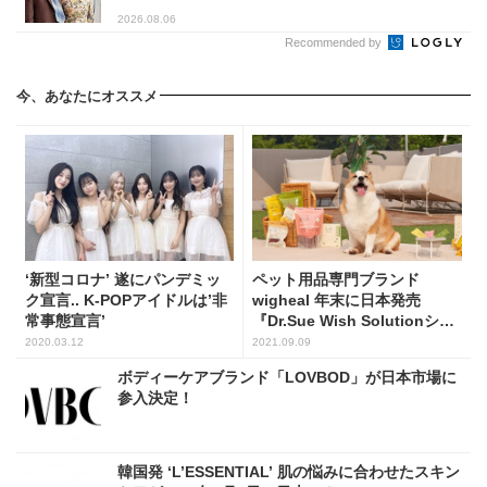
2026.08.06
Recommended by
今、あなたにオススメ
‘新型コロナ’ 遂にパンデミッ
ペット用品専門ブランド
ク宣言.. K-POPアイドルは’非
wigheal 年末に日本発売
常事態宣言’
『Dr.Sue Wish Solutionシャ
ンプー＆コンディショナー』
2020.03.12
2021.09.09
ボディーケアブランド「LOVBOD」が日本市場に
参入決定！
韓国発 ‘L’ESSENTIAL’ 肌の悩みに合わせたスキン