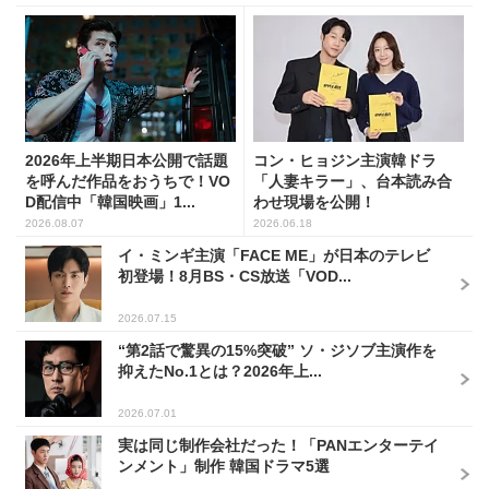
2026年上半期日本公開で話題
コン・ヒョジン主演韓ドラ
を呼んだ作品をおうちで！VO
「人妻キラー」、台本読み合
D配信中「韓国映画」1...
わせ現場を公開！
2026.08.07
2026.06.18
イ・ミンギ主演「FACE ME」が日本のテレビ
初登場！8月BS・CS放送「VOD...
2026.07.15
“第2話で驚異の15%突破” ソ・ジソブ主演作を
抑えたNo.1とは？2026年上...
2026.07.01
実は同じ制作会社だった！「PANエンターテイ
ンメント」制作 韓国ドラマ5選