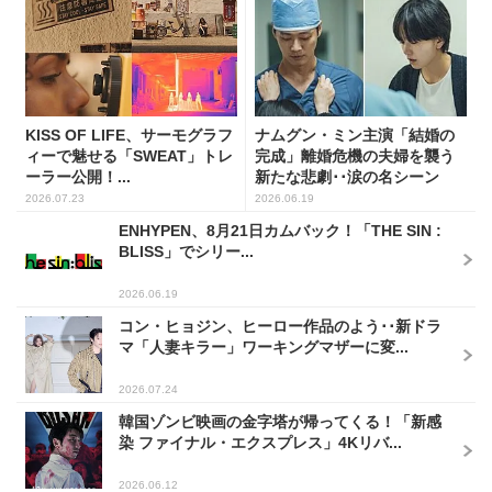
KISS OF LIFE、サーモグラフ
ナムグン・ミン主演「結婚の
ィーで魅せる「SWEAT」トレ
完成」離婚危機の夫婦を襲う
ーラー公開！...
新たな悲劇･･涙の名シーン
に...
2026.07.23
2026.06.19
ENHYPEN、8月21日カムバック！「THE SIN :
BLISS」でシリー...
2026.06.19
コン・ヒョジン、ヒーロー作品のよう･･新ドラ
マ「人妻キラー」ワーキングマザーに変...
2026.07.24
韓国ゾンビ映画の金字塔が帰ってくる！「新感
染 ファイナル・エクスプレス」4Kリバ...
2026.06.12