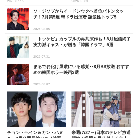
信」韓ドラ11選
2026.07.15
2026.08.03
ソ・ジソブからイ・ドンウクへ首位バトンタッ
チ！7月第5週 韓ドラ出演者 話題性トップ5
2026.08.05
「トッケビ」カップルの再共演作も！8月配信終了
実力派キャストが贈る「韓国ドラマ」5選
2026.07.31
まるでお化け屋敷にいる感覚‥8月BS放送 おすす
めの韓国ホラー映画3選
2026.08.07
チョン・ヘイン＆カン・ハヌ
来週(7/27～)日本のテレビ放送