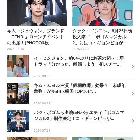
キム・ジェウォン、ブランド
クァク・ドンヨン、8月25日現
「FENDI」ローンチイベント
役入隊 ！「ボゴムマジカル
に出席！(PHOTO3枚...
2」にはコ・ギョンピョが...
2026.07.16
2026.07.21
イ・ミンジョン、約6年ぶりにお茶の間へ！新
ドラマ「分かった、離婚しよう」初スチー...
2026.08.03
キム・ムヨル主演「鉄槌教師」効果？「未成年
裁判」がNetflix韓国TOP10に...
2026.06.17
パク・ボゴムら出演tvNバラエティ「ボゴムマ
ジカル2」制作決定！コ・ギョンピョが...
2026.07.13