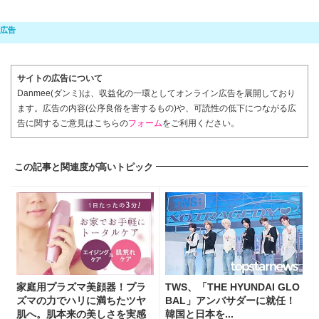
サイトの広告について
Danmee(ダンミ)は、収益化の一環としてオンライン広告を展開しており
ます。広告の内容(公序良俗を害するもの)や、可読性の低下につながる広
告に関するご意見はこちらの
フォーム
をご利用ください。
この記事と関連度が高いトピック
家庭用プラズマ美顔器！プラ
TWS、「THE HYUNDAI GLO
ズマの力でハリに満ちたツヤ
BAL」アンバサダーに就任！
肌へ。肌本来の美しさを実感
韓国と日本を...