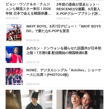
ビョン・ウソク＆ホ・ナムジ
2年前の楽曲が逆走ヒット･･
ュンら韓流スター来日！2026
RESCENEが2連覇、8月新人
年秋 日本で会える韓国俳優10
K-POPグループブランド評判
人
トップ5
2026.08.04
2026.08.04
WAYF BOYS、8月7日デビュー！「WAYF BOYS
DO」で新たなK-POPを宣言
2026.08.06
あのカン・ドンウォンを踊らせた話題作が日本初
上陸！7月第5週 配信開始の韓国映画6選
2026.07.16
NOWZ、デジタルシングル「Achilles」ショーケ
ースに出席！(PHOTO14枚)
2026.08.05