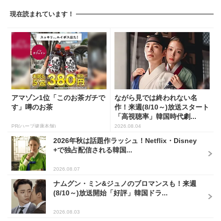
現在読まれています！
アマゾン1位「このお茶ガチで
ながら見では終われない名
す」噂のお茶
作！来週(8/10～)放送スタート
「高視聴率」韓国時代劇...
PR(ハーブ健康本舗)
2026.08.04
2026年秋は話題作ラッシュ！Netflix・Disney
+で独占配信される韓国...
2026.08.07
ナムグン・ミン&ジュノのブロマンスも！来週
(8/10～)放送開始「好評」韓国ドラ...
2026.08.03