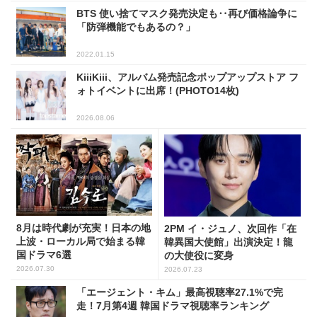
BTS 使い捨てマスク発売決定も‥再び価格論争に
「防弾機能でもあるの？」
2022.01.15
KiiiKiii、アルバム発売記念ポップアップストア フ
ォトイベントに出席！(PHOTO14枚)
2026.08.06
8月は時代劇が充実！日本の地
2PM イ・ジュノ、次回作「在
上波・ローカル局で始まる韓
韓異国大使館」出演決定！龍
国ドラマ6選
の大使役に変身
2026.07.30
2026.07.23
「エージェント・キム」最高視聴率27.1%で完
走！7月第4週 韓国ドラマ視聴率ランキング