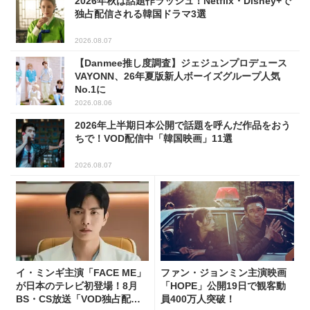
2026年秋は話題作ラッシュ！Netflix・Disney+で
独占配信される韓国ドラマ3選
2026.08.07
【Danmee推し度調査】ジェジュンプロデュース
VAYONN、26年夏版新人ボーイズグループ人気
No.1に
2026.08.06
2026年上半期日本公開で話題を呼んだ作品をおう
ちで！VOD配信中「韓国映画」11選
2026.08.07
イ・ミンギ主演「FACE ME」
ファン・ジョンミン主演映画
が日本のテレビ初登場！8月
「HOPE」公開19日で観客動
BS・CS放送「VOD独占配
員400万人突破！