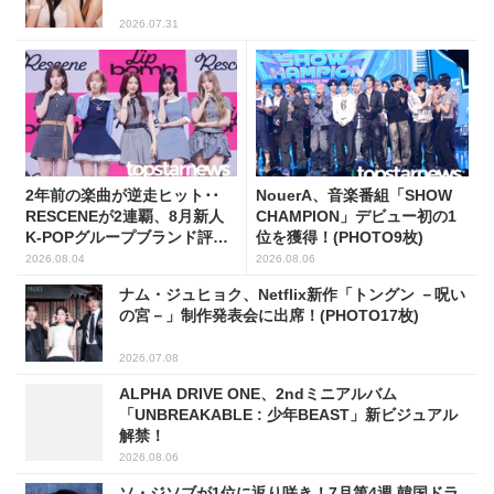
2026.07.31
2年前の楽曲が逆走ヒット･･
NouerA、音楽番組「SHOW
RESCENEが2連覇、8月新人
CHAMPION」デビュー初の1
K-POPグループブランド評判
位を獲得！(PHOTO9枚)
トップ5
2026.08.04
2026.08.06
ナム・ジュヒョク、Netflix新作「トングン －呪い
の宮－」制作発表会に出席！(PHOTO17枚)
2026.07.08
ALPHA DRIVE ONE、2ndミニアルバム
「UNBREAKABLE : 少年BEAST」新ビジュアル
解禁！
2026.08.06
ソ・ジソブが1位に返り咲き！7月第4週 韓国ドラ