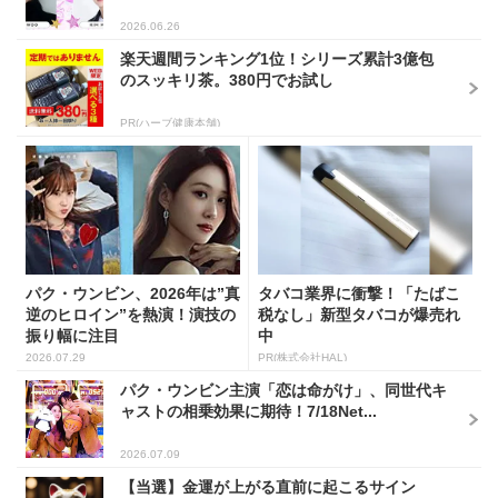
2026.06.26
楽天週間ランキング1位！シリーズ累計3億包
のスッキリ茶。380円でお試し
PR(ハーブ健康本舗)
パク・ウンビン、2026年は”真
タバコ業界に衝撃！「たばこ
逆のヒロイン”を熱演！演技の
税なし」新型タバコが爆売れ
振り幅に注目
中
2026.07.29
PR(株式会社HAL)
パク・ウンビン主演「恋は命がけ」、同世代キ
ャストの相乗効果に期待！7/18Net...
2026.07.09
【当選】金運が上がる直前に起こるサイン