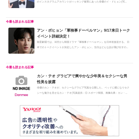
のインスタグラムアカウントがハッキング被害にあった俳優のイ・ドヒョン(写...
アン・ボヒョン「軍検事ドーベルマン」9/17来日トーク
イベント詳細決定！
衛星劇場では、10月から韓国ドラマ『軍検事ドーベルマン』を日本初放送する。 日
本でのトークイベントが決定したアン・ボヒョン。当日はどんな話が飛び出すの...
カン・テオ グラビアで爽やかな少年美＆セクシーな男
性美を披露
俳優のカン・テオが、セクシーなグラビア写真を公開した。 ベッドに横になりセク
シーな魅力を見せるカン・テオ(写真提供：ⓒ スポーツ韓国、画像出典：カン・...