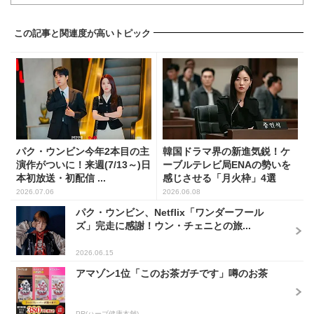
この記事と関連度が高いトピック
パク・ウンビン今年2本目の主
韓国ドラマ界の新進気鋭！ケ
演作がついに！来週(7/13～)日
ーブルテレビ局ENAの勢いを
本初放送・初配信 ...
感じさせる「月火枠」4選
2026.07.06
2026.06.08
パク・ウンビン、Netflix「ワンダーフール
ズ」完走に感謝！ウン・チェニとの旅...
2026.06.15
アマゾン1位「このお茶ガチです」噂のお茶
PR(ハーブ健康本舗)