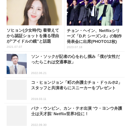
ソヒョン(少女時代) 着替えて
チョン・ヘイン、Netflixシリ
から認証ショットを撮る理由
ーズ「D.P. シーズン2」の制作
が”アイドルの鏡”と話題
発表会に出席(PHOTO12枚)
2021.07.07
2023.07.18
ソン・ソックが記者の心をわし掴み「僕が女性だ
ったらこれは交通事故」
2022.06.21
コ・ヒョンジョン「町の弁護士チョ・ドゥルホ2」
スタッフと共演者らにスニーカーをプレゼント
2019.03.11
パク・ウンビン、カン・テオ出演 ‘ウ・ヨンウ弁護
士は天才肌’ Netflix世界3位に！
2022.09.30