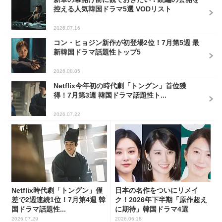
控える人気韓国ドラマ5選 VODリスト
2026.07.16
コン・ヒョジン新作が初登場2位！7月第5週 最
新韓国ドラマ話題性トップ5
2026.08.05
Netflix今年初の時代劇「トングン」首位獲
得！7月第3週 韓国ドラマ話題性ト...
2026.07.22
Netflix時代劇「トングン」僅
日本の名作をついにリメイ
差で2週連続1位！7月第4週 韓
ク！2026年下半期「原作超え
国ドラマ話題性...
に期待」韓国ドラマ4選
2026.07.29
2026.06.18