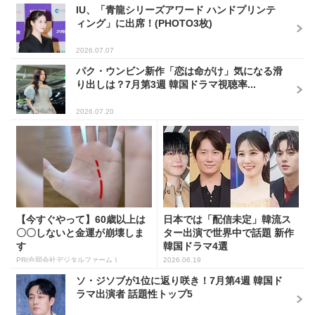
IU、「青龍シリーズアワード ハンドプリンテ
ィング」に出席！(PHOTO3枚)
2026.07.07
パク・ウンビン新作「恋は命がけ」気になる滑
り出しは？7月第3週 韓国ドラマ視聴率...
2026.07.20
【今すぐやって】60歳以上は
日本では「配信未定」韓流ス
〇〇しないと金運が崩壊しま
ター出演で世界中で話題 新作
す
韓国ドラマ4選
PR(合同会社デジタルファーム )
2026.06.19
ソ・ジソブが1位に返り咲き！7月第4週 韓国ド
ラマ出演者 話題性トップ5