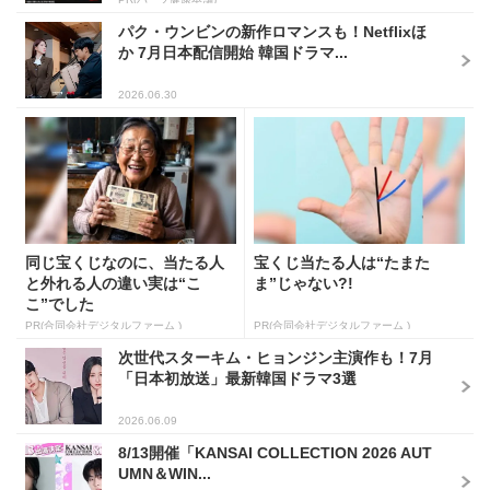
パク・ウンビンの新作ロマンスも！Netflixほ
か 7月日本配信開始 韓国ドラマ...
2026.06.30
同じ宝くじなのに、当たる人
宝くじ当たる人は“たまた
と外れる人の違い実は“こ
ま”じゃない?!
こ”でした
PR(合同会社デジタルファーム )
PR(合同会社デジタルファーム )
次世代スターキム・ヒョンジン主演作も！7月
「日本初放送」最新韓国ドラマ3選
2026.06.09
8/13開催「KANSAI COLLECTION 2026 AUT
UMN＆WIN...