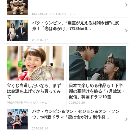
PR(合同会社デジタルファーム )
パク・ウンビン、“幽霊が見える財閥令嬢”に変
身！「恋は命がけ」7/18Netfl...
2026.07.17
宝くじ当選したいなら、まず
日本で楽しめる作品も！下半
は金運を上げてから買ってみ
期の幕開けを飾る「7月放送・
て
配信」韓国ドラマ10選
PR(合同会社デジタルファーム )
2026.06.26
パク・ウンビン＆ヤン・セジョン＆オン・ソン
ウ、tvN新ドラマ「恋は命がけ」制作発...
2026.07.14