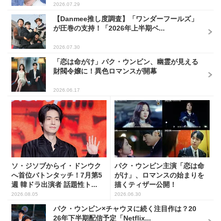
2026.07.29
【Danmee推し度調査】「ワンダーフールズ」
が圧巻の支持！「2026年上半期ベ...
2026.07.30
「恋は命がけ」パク・ウンビン、幽霊が見える
財閥令嬢に！異色ロマンスが開幕
2026.06.17
ソ・ジソブからイ・ドンウク
パク・ウンビン主演「恋は命
へ首位バトンタッチ！7月第5
がけ」、ロマンスの始まりを
週 韓ドラ出演者 話題性ト...
描くティザー公開！
2026.08.05
2026.06.30
パク・ウンビン×チャウヌに続く注目作は？20
26年下半期配信予定「Netflix...