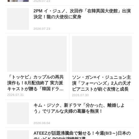
2026.07.23
2PM イ・ジュノ、次回作「在韓異国大使館」出演
決定！龍の大使役に変身
2026.07.23
「トッケビ」カップルの再共
ソン・ガン×イ・ジュニョン主
演作も！8月配信終了 実力派
演「フォーハンズ」2人の天才
キャストが贈る「韓国ドラ
ピアニストが紡ぐ友情と成長
マ」5選
2026.07.31
2026.07.30
キム・ジソク、新ドラマ「分かった、離婚しよ
う」でリアルな夫婦の葛藤を熱演！
2026.08.04
ATEEZが話題沸騰曲で魅せる！今週(8/3～)日本の