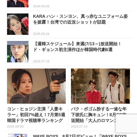
2026.08.05
KARA ハン・スンヨン、真っ赤なユニフォーム姿
を披露！台湾での近況ショットが話題
2026.08.04
【週韓スケジュール】来週(7/13～)放送開始！
ド・ギョンス初主演作ほか韓国時代劇6選
2026.07.10
コン・ヒョジン主演「人妻キ
パク・ボゴム扮する一途な年
ラー」初回7%超え！7月第5週
下彼氏に胸キュン！8月CS放
韓国ドラマ視聴率ランキング
送開始「大人のロマンス」韓
ドラ6選
2026.08.03
2026.07.14
WAYF BOYS、8月7日デビュー！「WAYF BOYS