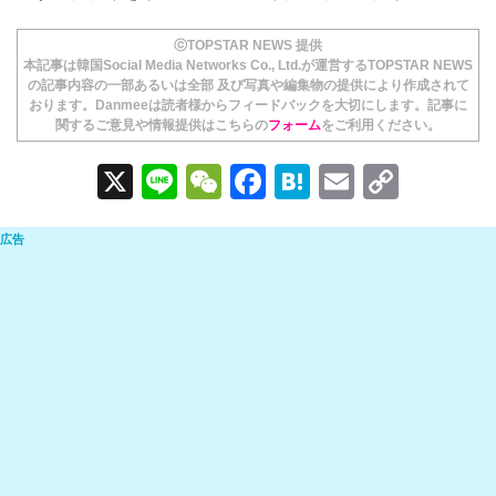
ⓒTOPSTAR NEWS 提供
本記事は韓国Social Media Networks Co., Ltd.が運営するTOPSTAR NEWS
の記事内容の一部あるいは全部 及び写真や編集物の提供により作成されて
おります。Danmeeは読者様からフィードバックを大切にします。記事に
関するご意見や情報提供はこちらの
フォーム
をご利用ください。
X
Li
W
F
H
E
C
n
e
a
at
m
o
e
C
c
e
ail
p
h
e
n
y
at
b
a
Li
o
n
o
k
k