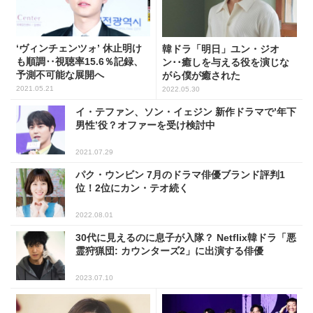
‘ヴィンチェンツォ’ 休止明け
韓ドラ「明日」ユン・ジオ
も順調‥視聴率15.6％記録、
ン･･癒しを与える役を演じな
予測不可能な展開へ
がら僕が癒された
2021.05.21
2022.05.30
イ・テファン、ソン・イェジン 新作ドラマで’年下
男性’役？オファーを受け検討中
2021.07.29
パク・ウンビン 7月のドラマ俳優ブランド評判1
位！2位にカン・テオ続く
2022.08.01
30代に見えるのに息子が入隊？ Netflix韓ドラ「悪
霊狩猟団: カウンターズ2」に出演する俳優
2023.07.10