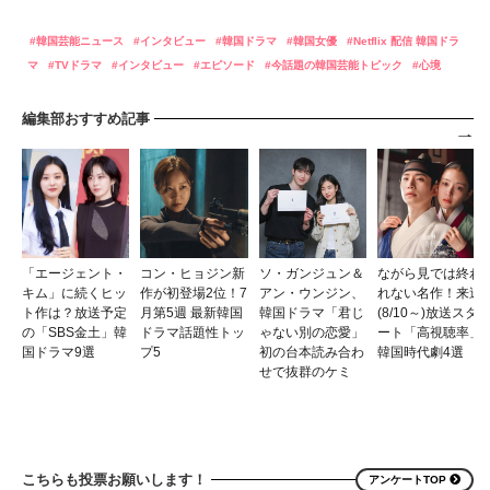
韓国芸能ニュース
インタビュー
韓国ドラマ
韓国女優
Netflix 配信 韓国ドラ
マ
TVドラマ
インタビュー
エピソード
今話題の韓国芸能トピック
心境
編集部おすすめ記事
「エージェント・
コン・ヒョジン新
ソ・ガンジュン＆
ながら見では終わ
キム」に続くヒッ
作が初登場2位！7
アン・ウンジン、
れない名作！来週
ト作は？放送予定
月第5週 最新韓国
韓国ドラマ「君じ
(8/10～)放送スタ
の「SBS金土」韓
ドラマ話題性トッ
ゃない別の恋愛」
ート「高視聴率」
国ドラマ9選
プ5
初の台本読み合わ
韓国時代劇4選
せで抜群のケミ
こちらも投票お願いします！
アンケートTOP