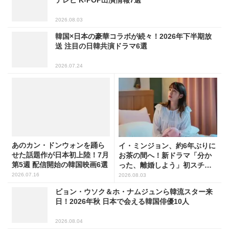
テレビ K-POP出演情報7選
2026.08.03
韓国×日本の豪華コラボが続々！2026年下半期放
送 注目の日韓共演ドラマ6選
2026.07.24
あのカン・ドンウォンを踊ら
イ・ミンジョン、約6年ぶりに
せた話題作が日本初上陸！7月
お茶の間へ！新ドラマ「分か
第5週 配信開始の韓国映画6選
った、離婚しよう」初スチー
ル公開
2026.07.16
2026.08.03
ビョン・ウソク＆ホ・ナムジュンら韓流スター来
日！2026年秋 日本で会える韓国俳優10人
2026.08.04