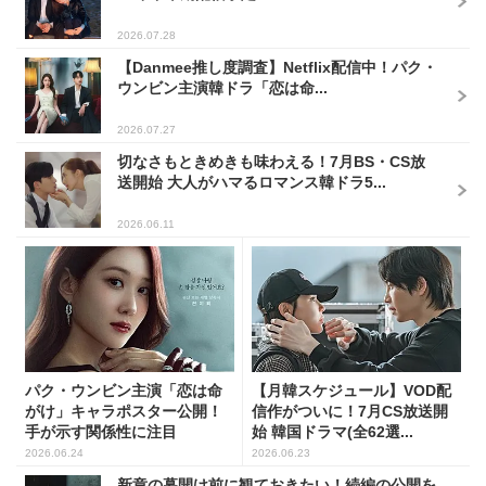
2026.07.28
【Danmee推し度調査】Netflix配信中！パク・
ウンビン主演韓ドラ「恋は命...
2026.07.27
切なさもときめきも味わえる！7月BS・CS放
送開始 大人がハマるロマンス韓ドラ5...
2026.06.11
パク・ウンビン主演「恋は命
【月韓スケジュール】VOD配
がけ」キャラポスター公開！
信作がついに！7月CS放送開
手が示す関係性に注目
始 韓国ドラマ(全62選...
2026.06.24
2026.06.23
新章の幕開け前に観ておきたい！続編の公開を