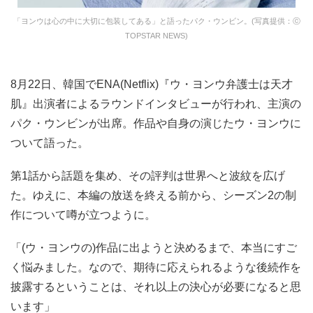
「ヨンウは心の中に大切に包装してある」と語ったパク・ウンビン。(写真提供：ⓒ
TOPSTAR NEWS)
8月22日、韓国でENA(Netflix)『ウ・ヨンウ弁護士は天才
肌』出演者によるラウンドインタビューが行われ、主演の
パク・ウンビンが出席。作品や自身の演じたウ・ヨンウに
ついて語った。
第1話から話題を集め、その評判は世界へと波紋を広げ
た。ゆえに、本編の放送を終える前から、シーズン2の制
作について噂が立つように。
「(ウ・ヨンウの)作品に出ようと決めるまで、本当にすご
く悩みました。なので、期待に応えられるような後続作を
披露するということは、それ以上の決心が必要になると思
います」