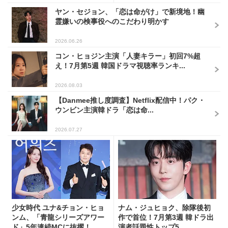
ヤン・セジョン、「恋は命がけ」で新境地！幽
霊嫌いの検事役へのこだわり明かす
2026.06.26
コン・ヒョジン主演「人妻キラー」初回7%超
え！7月第5週 韓国ドラマ視聴率ランキ...
2026.08.03
【Danmee推し度調査】Netflix配信中！パク・
ウンビン主演韓ドラ「恋は命...
2026.07.27
少女時代 ユナ&チョン・ヒョ
ナム・ジュヒョク、除隊後初
ンム、「青龍シリーズアワー
作で首位！7月第3週 韓ドラ出
ド」5年連続MCに抜擢！
演者話題性トップ5