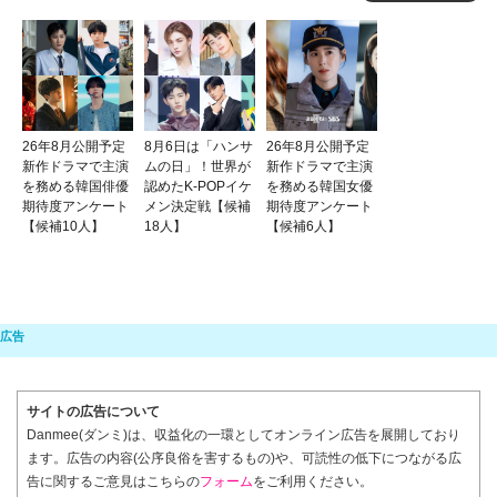
26年8月公開予定
8月6日は「ハンサ
26年8月公開予定
新作ドラマで主演
ムの日」！世界が
新作ドラマで主演
を務める韓国俳優
認めたK-POPイケ
を務める韓国女優
期待度アンケート
メン決定戦【候補
期待度アンケート
【候補10人】
18人】
【候補6人】
サイトの広告について
Danmee(ダンミ)は、収益化の一環としてオンライン広告を展開しており
ます。広告の内容(公序良俗を害するもの)や、可読性の低下につながる広
告に関するご意見はこちらの
フォーム
をご利用ください。