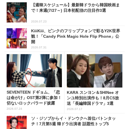
【週韓スケジュール】最新韓ドラから韓国映画ま
で！来週(7/27～) 日本初配信の注目作3選
2026.07.23
KiiiKiii、ピンクのフリップフォンで彩るY2K世界
観！「Candy Pink Magic Hole Flip Phone」公
開
2026.07.31
SEVENTEEN ドギョム、「恋
KARA スンヨン＆SHINee オ
は命がけ」OST第2弾に参加！
ンユ特別出演作も！8月CS放
切ないロックバラード披露
送「長編韓国ドラマ」3選
2026.07.24
2026.07.17
ソ・ジソブからイ・ドンウクへ首位バトンタッ
チ！7月第5週 韓ドラ出演者 話題性トップ5