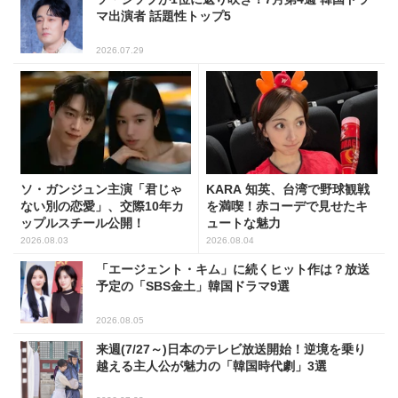
マ出演者 話題性トップ5
2026.07.29
ソ・ガンジュン主演「君じゃ
KARA 知英、台湾で野球観戦
ない別の恋愛」、交際10年カ
を満喫！赤コーデで見せたキ
ップルスチール公開！
ュートな魅力
2026.08.03
2026.08.04
「エージェント・キム」に続くヒット作は？放送
予定の「SBS金土」韓国ドラマ9選
2026.08.05
来週(7/27～)日本のテレビ放送開始！逆境を乗り
越える主人公が魅力の「韓国時代劇」3選