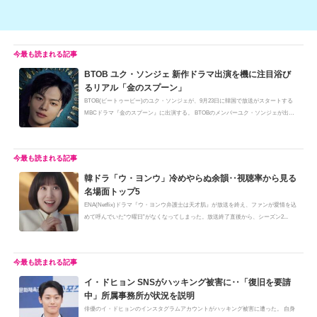
BTOB ユク・ソンジェ 新作ドラマ出演を機に注目浴び
るリアル「金のスプーン」
BTOB(ビートゥービー)のユク・ソンジェが、9月23日に韓国で放送がスタートする
MBCドラマ『金のスプーン』に出演する。 BTOBのメンバーユク・ソンジェが出演
す...
韓ドラ「ウ・ヨンウ」冷めやらぬ余韻‥視聴率から見る
名場面トップ5
ENA(Netflix)ドラマ『ウ・ヨンウ弁護士は天才肌』が放送を終え、ファンが愛情を込
めて呼んでいた“ウ曜日”がなくなってしまった。放送終了直後から、シーズン2...
イ・ドヒョン SNSがハッキング被害に‥「復旧を要請
中」所属事務所が状況を説明
俳優のイ・ドヒョンのインスタグラムアカウントがハッキング被害に遭った。 自身