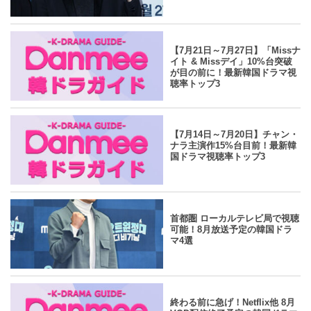
yahoo
2024.07.30
/
Danmee編集部
【7月21日～7月27日】「Missナ
イト & Missデイ」10%台突破
が目の前に！最新韓国ドラマ視
聴率トップ3
yahoo
2024.07.30
/
Danmee編集部
【7月14日～7月20日】チャン・
ナラ主演作15%台目前！最新韓
国ドラマ視聴率トップ3
yahoo
2024.07.26
/
Danmee編集部
首都圏 ローカルテレビ局で視聴
可能！8月放送予定の韓国ドラ
マ4選
yahoo
2024.07.26
/
Danmee編集部
終わる前に急げ！Netflix他 8月