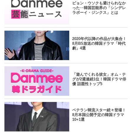
ピョン・ウソクも避けられなか
った‥韓国芸能界の「シンデレ
ラボーイ・ジンクス」とは
yahoo
2024.07.19
/
Danmee編集部
2020年代以降の作品が大集合！
8月BS放送の韓国ドラマ「時代
劇」4選
yahoo
2024.07.19
/
Danmee編集部
「遊んでくれる彼女」オム・テ
グが2週連続1位！韓国ドラマ俳
優 話題性トップ5
yahoo
2024.07.18
/
Danmee編集部
ベテラン韓流スター続々登場！
8月本国公開予定の韓国ドラマ
10+1選