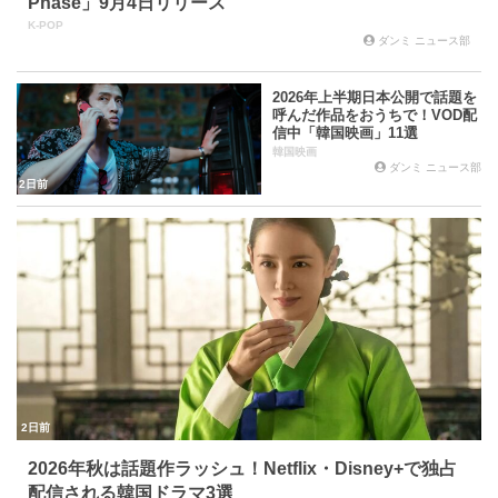
Phase」9月4日リリース
K-POP
ダンミ ニュース部
2026年上半期日本公開で話題を
呼んだ作品をおうちで！VOD配
信中「韓国映画」11選
韓国映画
ダンミ ニュース部
2日前
2日前
2026年秋は話題作ラッシュ！Netflix・Disney+で独占
配信される韓国ドラマ3選