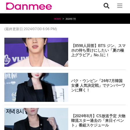
HOME
2024年7月
(最終更新日:2024/07/30 6:06 PM)
yahoo
2024.07.30
/
Danmee編集部
【8598人回答】BTS ジン、スマ
ホの待ち受けにしたい「夏の極
上グラビア」No.1に！
yahoo
2024.07.30
/
Danmee編集部
パク・ウンビン「24年7月韓国
女優 人気決定戦」でナンバーワ
ンに輝く！
yahoo
2024.07.30
/
Danmee編集部
【2024年8月】CS放送予定 大物
韓流スター過去の「来日イベン
ト」番組スケジュール