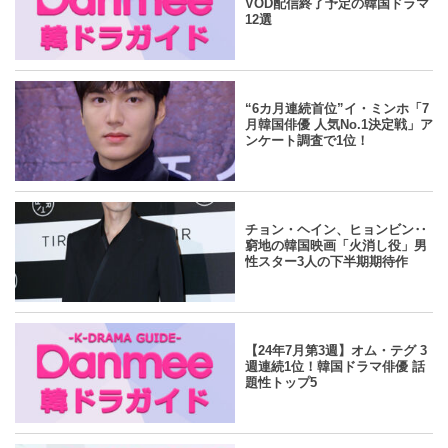
VOD配信終了予定の韓国ドラマ
12選
yahoo
2024.07.26
/
Danmee編集部
“6カ月連続首位”イ・ミンホ「7
月韓国俳優 人気No.1決定戦」ア
ンケート調査で1位！
yahoo
2024.07.26
/
Danmee編集部
チョン・ヘイン、ヒョンビン‥
窮地の韓国映画「火消し役」男
性スター3人の下半期期待作
yahoo
2024.07.26
/
Danmee編集部
【24年7月第3週】オム・テグ 3
週連続1位！韓国ドラマ俳優 話
題性トップ5
yahoo