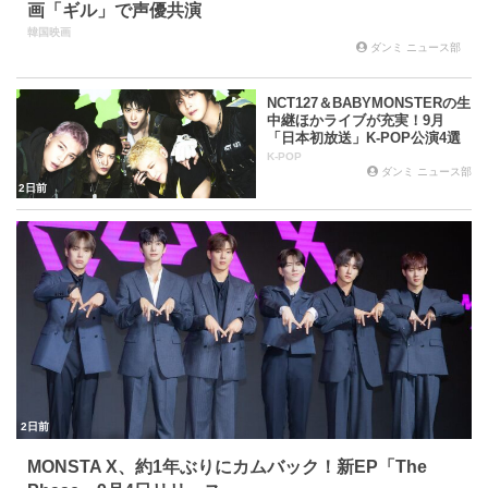
画「ギル」で声優共演
韓国映画
ダンミ ニュース部
NCT127＆BABYMONSTERの生
中継ほかライブが充実！9月
「日本初放送」K-POP公演4選
K-POP
ダンミ ニュース部
2日前
2日前
MONSTA X、約1年ぶりにカムバック！新EP「The