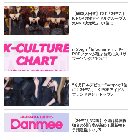
yahoo
2024.07.18
/
Danmee編集部
【5608人回答】TXT「24年7月
K-POP男性アイドルグループ人
気No.1決定戦」で1位に！
yahoo
2024.07.18
/
Danmee編集部
n.SSign「In Summer」、K-
POPファンが選ぶお気に入りサ
マーソングの1位に！
yahoo
2024.07.18
/
Danmee編集部
“今月日本デビュー”aespaが1位
に！24年7月「K-POPアイドル
ブランド評判」トップ5
yahoo
2024.07.18
/
Danmee編集部
【24年7月第2週】今週は韓国視
聴者の関心度が高め！最新韓ド
ラ話題性トップ5