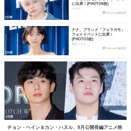
o
k
に出席！(PHOTO8枚)
k
K-POP
Danmee編集部
2日前
ナナ、ブランド「フェラガモ」
フォトイベントに出席！
(PHOTO3枚)
韓国ドラマ
Danmee編集部
2日前
2日前
チョン・ヘイン＆カン・ハヌル、9月公開長編アニメ映