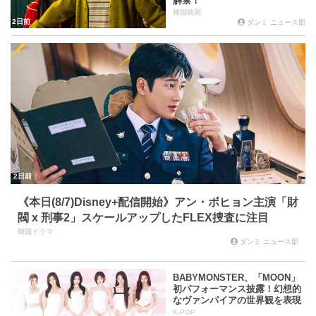
解禁！
韓国映画
2日前
ダンミ ニュース部
2日前
《本日(8/7)Disney+配信開始》アン・ボヒョン主演「財
閥 x 刑事2」スケールアップしたFLEX捜査に注目
韓国ドラマ
ダンミ ニュース部
BABYMONSTER、「MOON」
初パフォーマンス披露！幻想的
なヴァンパイアの世界観を表現
K-POP