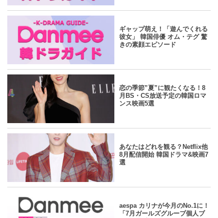
yahoo
2024.07.25
/
Danmee編集部
ギャップ萌え！「遊んでくれる
彼女」 韓国俳優 オム・テグ 驚
きの素顔エピソード
yahoo
2024.07.24
/
Danmee編集部
恋の季節”夏”に観たくなる！8
月BS・CS放送予定の韓国ロマ
ンス映画5選
yahoo
2024.07.24
/
Danmee編集部
あなたはどれを観る？Netflix他
8月配信開始 韓国ドラマ&映画7
選
yahoo
2024.07.23
/
Danmee編集部
aespa カリナが今月のNo.1に！
「7月ガールズグループ個人ブ