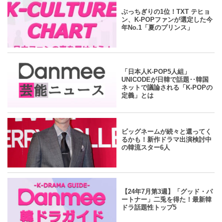
2024.07.25
/
Danmee編集部
ぶっちぎりの1位！TXT テヒョ
ン、K-POPファンが選定した今
年No.1「夏のプリンス」
yahoo
2024.07.25
/
Danmee編集部
「日本人K-POP5人組」
UNICODEが日韓で話題‥韓国
ネットで議論される「K-POPの
定義」とは
yahoo
2024.07.25
/
Danmee編集部
ビッグネームが続々と還ってく
るかも！新作ドラマ出演検討中
の韓流スター6人
yahoo
2024.07.25
/
Danmee編集部
【24年7月第3週】「グッド・パ
ートナー」二兎を得た！最新韓
ドラ話題性トップ5