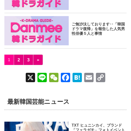
yahoo
2024.07.18
/
Danmee編集部
ご無沙汰しております‥「韓国
ドラマ復帰」を報告した人気男
性俳優５人と事情
1
2
3
»
X
Li
W
F
H
E
C
n
e
a
at
m
o
e
C
c
e
ail
p
最新韓国芸能ニュース
h
e
n
y
at
b
a
Li
o
n
TXT ヒュニンカイ、ブランド
「フェラガモ」フォトイベント