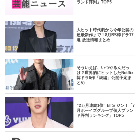
ランド評判」TOP5
yahoo
2024.07.23
/
Danmee編集部
大ヒット時代劇から今年公開の
超最新作まで！8月BS韓ドラ17
選 放送情報まとめ
yahoo
2024.07.23
/
Danmee編集部
そういえば、いつやるんだっ
け？世界的にヒットしたNetflix
韓ドラ6作「続編」公開予定ま
とめ
yahoo
2024.07.22
/
Danmee編集部
“2カ月連続1位” BTS ジン！「7
月ボーイズグループ個人ブラン
ド評判ランキング」TOP5
yahoo
2024.07.19
/
Danmee編集部