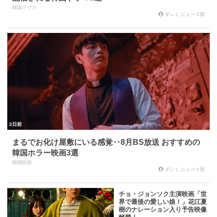
韓国ドラマ
ダンミ ニュース部
2日前
まるでお化け屋敷にいる感覚‥8月BS放送 おすすめの
韓国ホラー映画3選
韓国映画
ダンミ ニュース部
チョ・ジョンソク主演映画「世
界で最後の愛しい娘！」花江夏
樹のナレーション入り予告映像