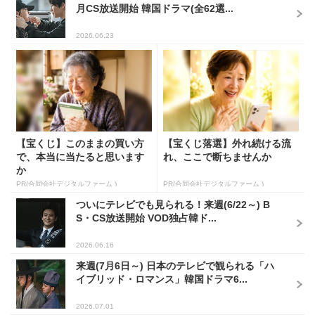
月CS放送開始 韓国ドラマ(全62選...
2026.06.23
【宝くじ】このままの買い方
【宝くじ落選】外れ続ける流
で、本当に当たると思います
れ、ここで断ちませんか
か
PR(合同会社デジタルファーム )
PR(合同会社デジタルファーム )
ついにテレビでも見られる！来週(6/22～) B
S・CS放送開始 VOD独占韓ド...
2026.06.16
来週(7月6日～) 日本のテレビで観られる「ハ
イブリッド・ロマンス」韓国ドラマ6...
2026.07.01