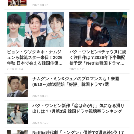
2026.08.06
ビョン・ウソク＆ホ・ナムジ
パク・ウンビン×チャウヌに続
ュンら韓流スター来日！2026
く注目作は？2026年下半期配
年秋 日本で会える韓国俳優10
信予定「Netflix韓国ドラマ」8
人
選
2026.08.04
2026.07.28
ナムグン・ミン&ジュノのブロマンスも！来週
(8/10～)放送開始「好評」韓国ドラマ7選
2026.08.03
パク・ウンビン新作「恋は命がけ」気になる滑り
出しは？7月第3週 韓国ドラマ視聴率ランキング
2026.07.20
Netflix時代劇「トングン」僅差で2週連続1位！7