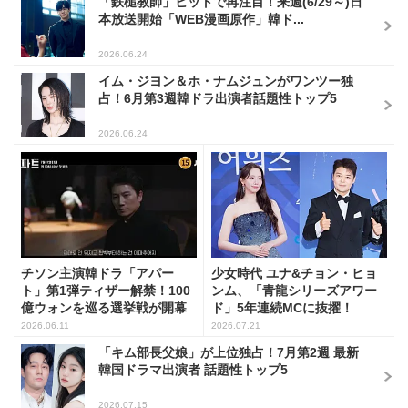
「鉄槌教師」ヒットで再注目！来週(6/29～)日
本放送開始「WEB漫画原作」韓ド...
2026.06.24
イム・ジヨン＆ホ・ナムジュンがワンツー独
占！6月第3週韓ドラ出演者話題性トップ5
2026.06.24
チソン主演韓ドラ「アパー
少女時代 ユナ&チョン・ヒョ
ト」第1弾ティザー解禁！100
ンム、「青龍シリーズアワー
億ウォンを巡る選挙戦が開幕
ド」5年連続MCに抜擢！
2026.06.11
2026.07.21
「キム部長父娘」が上位独占！7月第2週 最新
韓国ドラマ出演者 話題性トップ5
2026.07.15