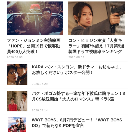
ファン・ジョンミン主演映画
コン・ヒョジン主演「人妻キ
「HOPE」公開19日で観客動
ラー」初回7%超え！7月第5週
員400万人突破！
韓国ドラマ視聴率ランキング
2026.08.03
2026.08.03
KARA ハン・スンヨン、新ドラマ「お坊ちゃま、
お放しください」ポスター公開！
2026.07.29
パク・ボゴム扮する一途な年下彼氏に胸キュン！8
月CS放送開始「大人のロマンス」韓ドラ6選
2026.07.14
WAYF BOYS、8月7日デビュー！「WAYF BOYS
DO」で新たなK-POPを宣言