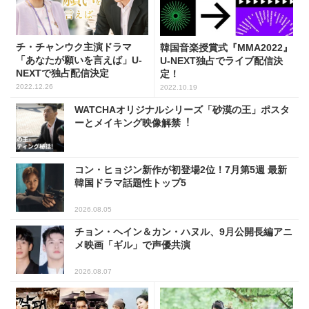
チ・チャンウク主演ドラマ
韓国音楽授賞式『MMA2022』
「あなたが願いを言えば」U-
U-NEXT独占でライブ配信決
NEXTで独占配信決定
定！
2022.12.26
2022.10.19
WATCHAオリジナルシリーズ「砂漠の王」ポスタ
ーとメイキング映像解禁︕
コン・ヒョジン新作が初登場2位！7月第5週 最新
韓国ドラマ話題性トップ5
2026.08.05
チョン・ヘイン＆カン・ハヌル、9月公開長編アニ
メ映画「ギル」で声優共演
2026.08.07