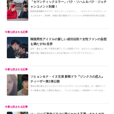
「セマンティックエラー」パク・ソハム＆パク・ジェチ
ャンコメント到着！
絶賛話題沸騰中のドラマ『セマンティックエラー』。 『セマンティックエラー』メ
インポスター。2018年、韓国の電子書籍プラットフォームRIDIBOOKSのBL小説部...
韓国男性アイドルの新しい成功法則？女性ファンの妄想
を満たすBL世界
近年、凄まじい勢いで世界を魅了している韓国ドラマ。そのジャンルは数あれど、
韓国で熱い視線を注がれているのは"BL(ボーイズラブ)"ドラマだとい...
ソヒョン＆ナ・イヌ主演 新韓ドラ『ジンクスの恋人』
ティーザー第1弾公開
運命を飛び超えるファンタジーロマンスドラマ『ジンクスの恋人』が、初回ティー
ザー映像を公開して期待を高めた。 『ジンクスの恋人』の第1弾ティーザーが公...