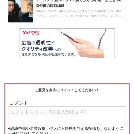
ソ・ジソブ 新作ドラマに降りかかる不運･･またもや出
演俳優の同時編成
俳優のソ・ジソブが、4年ぶりにカムバックすることでも話題の新ドラマ、MBC
『ドクター・ロイヤー』。 ソ・ジソブ主演ドラマ、MBC『ドクター・ロイヤー』に
ま...
ご意見を自由にコメントしてください！