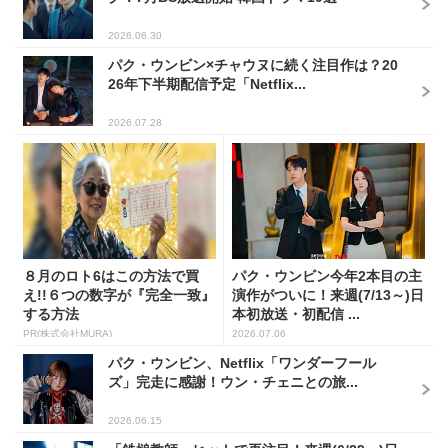
2026.06.30
パク・ウンビン×チャウヌに続く注目作は？20
26年下半期配信予定「Netflix...
2026.07.28
８月のロト6はこの方法で買
パク・ウンビン今年2本目の主
え!!６つの数字が『完全一致』
演作がついに！来週(7/13～)日
する方法
本初放送・初配信 ...
PR(株式会社MURA)
2026.07.06
パク・ウンビン、Netflix「ワンダーフール
ズ」完走に感謝！ウン・チェニとの旅...
2026.06.15