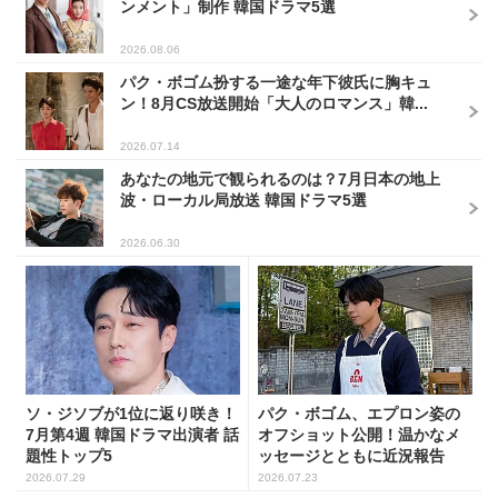
ンメント」制作 韓国ドラマ5選
2026.08.06
パク・ボゴム扮する一途な年下彼氏に胸キュ
ン！8月CS放送開始「大人のロマンス」韓...
2026.07.14
あなたの地元で観られるのは？7月日本の地上
波・ローカル局放送 韓国ドラマ5選
2026.06.30
ソ・ジソブが1位に返り咲き！
パク・ボゴム、エプロン姿の
7月第4週 韓国ドラマ出演者 話
オフショット公開！温かなメ
題性トップ5
ッセージとともに近況報告
2026.07.29
2026.07.23