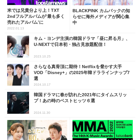
米では兄貴分より上！TXT
BLACKPINK カムバックの知
2ndフルアルバムが’最も多く
らせに海外メディアが関心集
売れたアルバム’に
中
2022.01.13
キム・ヨンデ主演の韓国ドラマ「昼に昇る月」、
U-NEXTで日本初・独占見放題配信！
2023.10.25
さらなる真骨頂に期待！Netflixを脅かす大手
VOD「Disney+」の2025年韓ドララインナップ7
選
2024.10.17
韓国ドラマに春が訪れた2021年にタイムスリッ
プ！あの時のベストヒッツ６選
2024.11.30