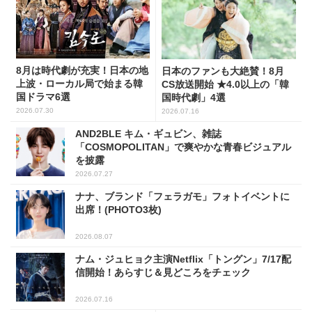
8月は時代劇が充実！日本の地
日本のファンも大絶賛！8月
上波・ローカル局で始まる韓
CS放送開始 ★4.0以上の「韓
国ドラマ6選
国時代劇」4選
2026.07.30
2026.07.16
AND2BLE キム・ギュビン、雑誌
「COSMOPOLITAN」で爽やかな青春ビジュアル
を披露
2026.07.27
ナナ、ブランド「フェラガモ」フォトイベントに
出席！(PHOTO3枚)
2026.08.07
ナム・ジュヒョク主演Netflix「トングン」7/17配
信開始！あらすじ＆見どころをチェック
2026.07.16