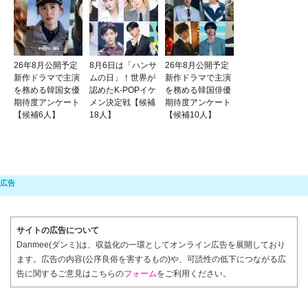
26年8月公開予定
8月6日は「ハンサ
26年8月公開予定
新作ドラマで主演
ムの日」！世界が
新作ドラマで主演
を務める韓国女優
認めたK-POPイケ
を務める韓国俳優
期待度アンケート
メン決定戦【候補
期待度アンケート
【候補6人】
18人】
【候補10人】
サイトの広告について
Danmee(ダンミ)は、収益化の一環としてオンライン広告を展開しており
ます。広告の内容(公序良俗を害するもの)や、可読性の低下につながる広
告に関するご意見はこちらの
フォーム
をご利用ください。