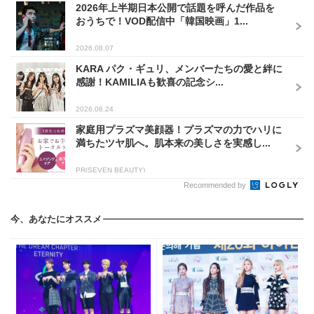
2026年上半期日本公開で話題を呼んだ作品を
おうちで！VOD配信中「韓国映画」1...
2026.08.07
KARA パク・ギュリ、メンバーたちの愛と絆に
感謝！KAMILIAも歓喜の記念シ...
2026.06.24
家庭用プラズマ美顔器！プラズマの力でハリに
満ちたツヤ肌へ。肌本来の美しさを実感し...
PR(SEVEN BEAUTY)
Recommended by
今、あなたにオススメ