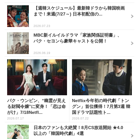
【週韓スケジュール】最新韓ドラから韓国映画
まで！来週(7/27～) 日本初配信の...
2026.07.23
MBC新イルイルドラマ「家族関係証明書」、
パク・セヨンら豪華キャストを公開！
2026.06.19
パク・ウンビン、“幽霊が見え
Netflix今年初の時代劇「トン
る財閥令嬢”に変身！「恋は命
グン」首位獲得！7月第3週 韓
がけ」7/18Netfl...
国ドラマ話題性ト...
2026.07.17
2026.07.22
日本のファンも大絶賛！8月CS放送開始 ★4.0
以上の「韓国時代劇」4選