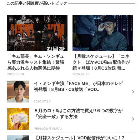
この記事と関連度が高いトピック
「キム部長」キム・ソンギュ
【月韓スケジュール】「コネ
ら実力派キャスト集結！緊張
クト」ほかVOD独占配信作が
感あふれる人物関係に期待
続々登場！8月CS放送 韓...
2026.06.19
2026.07.23
イ・ミンギ主演「FACE ME」が日本のテレビ
初登場！8月BS・CS放送「VOD...
2026.07.15
８月のロト6はこの方法で買え!!６つの数字が
『完全一致』する方法
PR(株式会社MURA)
【月韓スケジュール】VOD配信作がついに！7