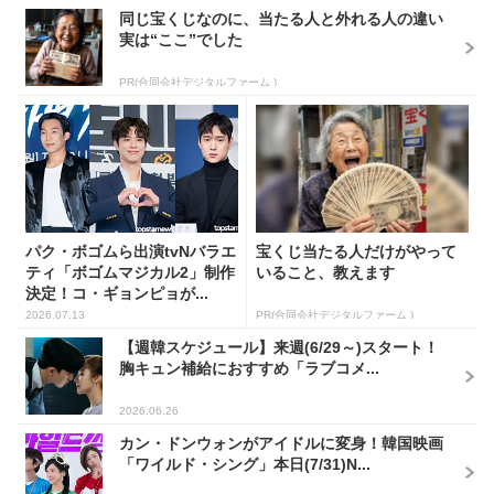
同じ宝くじなのに、当たる人と外れる人の違い
実は“ここ”でした
PR(合同会社デジタルファーム )
パク・ボゴムら出演tvNバラエ
宝くじ当たる人だけがやって
ティ「ボゴムマジカル2」制作
いること、教えます
決定！コ・ギョンピョが...
2026.07.13
PR(合同会社デジタルファーム )
【週韓スケジュール】来週(6/29～)スタート！
胸キュン補給におすすめ「ラブコメ...
2026.06.26
カン・ドンウォンがアイドルに変身！韓国映画
「ワイルド・シング」本日(7/31)N...