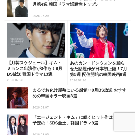
月第4週 韓国ドラマ話題性トップ5
2026.07.29
【月韓スケジュール】キム・
あのカン・ドンウォンを踊ら
ミョンス出演作が3作も！8月
せた話題作が日本初上陸！7月
BS放送 韓国ドラマ13選
第5週 配信開始の韓国映画6選
2026.07.28
2026.07.16
まるでお化け屋敷にいる感覚‥8月BS放送 おすす
めの韓国ホラー映画3選
2026.08.07
「エージェント・キム」に続くヒット作は？放送
予定の「SBS金土」韓国ドラマ9選
2026.08.05