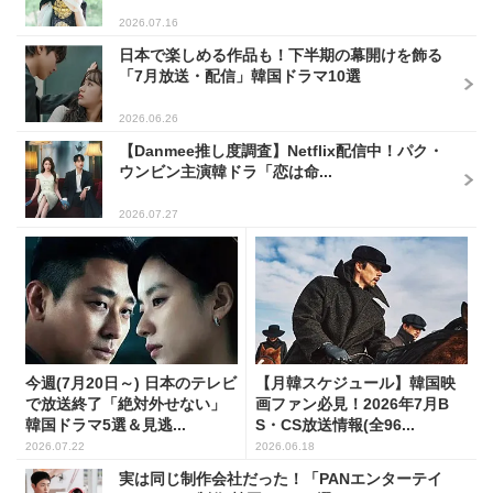
2026.07.16
日本で楽しめる作品も！下半期の幕開けを飾る
「7月放送・配信」韓国ドラマ10選
2026.06.26
【Danmee推し度調査】Netflix配信中！パク・
ウンビン主演韓ドラ「恋は命...
2026.07.27
今週(7月20日～) 日本のテレビ
【月韓スケジュール】韓国映
で放送終了「絶対外せない」
画ファン必見！2026年7月B
韓国ドラマ5選＆見逃...
S・CS放送情報(全96...
2026.07.22
2026.06.18
実は同じ制作会社だった！「PANエンターテイ