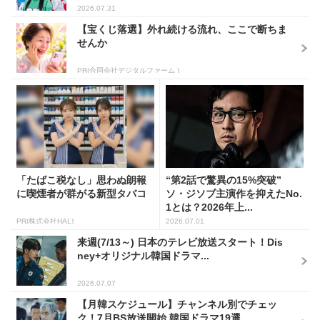
2026.07.31
【宝くじ落選】外れ続ける流れ、ここで断ちま
せんか
PR(合同会社デジタルファーム )
「たばこ税なし」思わぬ朗報
“第2話で驚異の15%突破”
に喫煙者が群がる新型タバコ
ソ・ジソブ主演作を抑えたNo.
1とは？2026年上...
PR(株式会社HAL)
2026.07.01
来週(7/13～) 日本のテレビ放送スタート！Dis
ney+オリジナル韓国ドラマ...
2026.07.07
【月韓スケジュール】チャンネル別でチェッ
ク！7月BS放送開始 韓国ドラマ19選