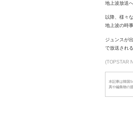
地上波放送
以降、様々
地上波の時
ジュンスが出
で放送され
(TOPSTA
本記事は韓国Soc
真や編集物の提