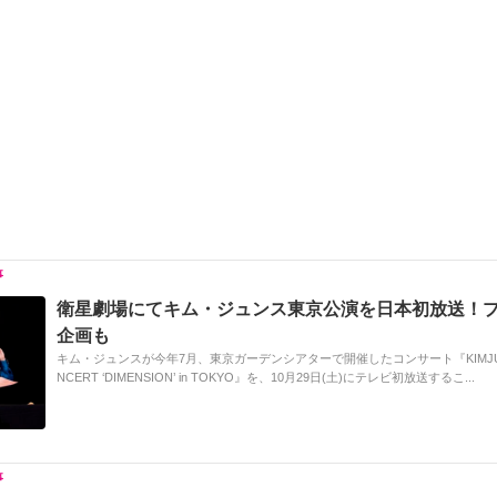
h
e
n
y
at
b
a
Li
o
n
o
k
k
衛星劇場にてキム・ジュンス東京公演を日本初放送！
企画も
キム・ジュンスが今年7月、東京ガーデンシアターで開催したコンサート『KIMJUNSU
NCERT ‘DIMENSION’ in TOKYO』を、10月29日(土)にテレビ初放送するこ...