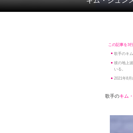
キム・ジュン
歌手のキ
彼の地上波
いる。
2021年
歌手の
キム