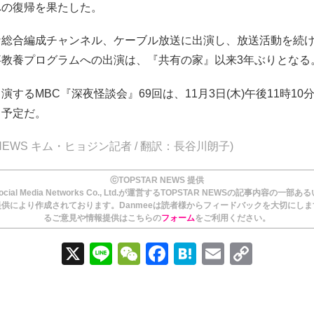
への復帰を果たした。
な総合編成チャンネル、ケーブル放送に出演し、放送活動を続
事教養プログラムへの出演は、『共有の家』以来3年ぶりとなる
演するMBC『深夜怪談会』69回は、11月3日(木)午後11時10
る予定だ。
R NEWS キム・ヒョジン記者 / 翻訳：長谷川朗子)
ⓒTOPSTAR NEWS 提供
ial Media Networks Co., Ltd.が運営するTOPSTAR NEWSの記事内容の一部
供により作成されております。Danmeeは読者様からフィードバックを大切にし
るご意見や情報提供はこちらの
フォーム
をご利用ください。
X
Li
W
F
H
E
C
n
e
a
at
m
o
e
C
c
e
ail
p