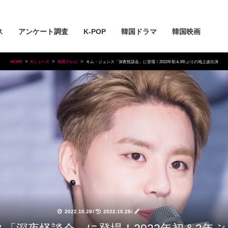
ス
アンケート調査
K-POP
韓国ドラマ
韓国映画
HOME
Kニュース
韓国テレビ
キム・ジュンス「深夜怪談会」に登場！2022年初＆3年ぶりの地上波出演
2022.10.28
/
2022.10.28
/