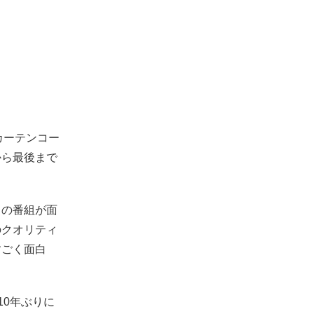
『カーテンコー
から最後まで
この番組が面
のクオリティ
すごく面白
10年ぶりに