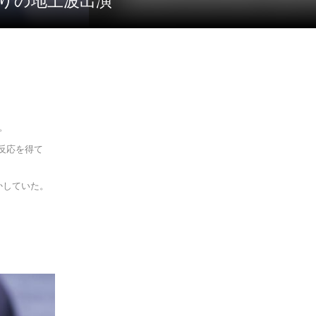
ぶりの地上波出演
。
反応を得て
かしていた。