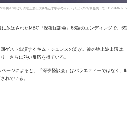
022年初＆3年ぶりの地上波出演を果たす歌手のキム・ジュンス(写真提供：ⓒ TOPSTAR NEW
午後に放送されたMBC『深夜怪談会』68話のエンディングで、6
回ゲスト出演するキム・ジュンスの姿が。彼の地上波出演は、2
あり、さらに熱い反応を得ている。
ームページによると、『深夜怪談会』はバラエティーではなく、
類されている。