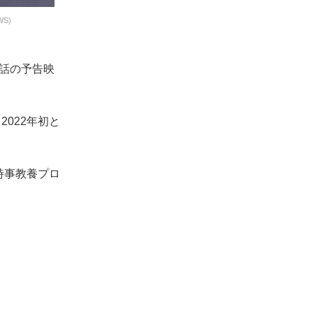
S)
9話の予告映
022年初と
時事教養プロ