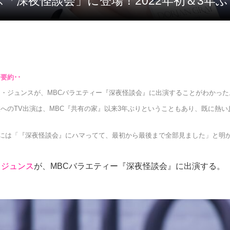
ス「深夜怪談会」に登場！2022年初＆3年
ム・ジュンスが、MBCバラエティー『深夜怪談会』に出演することがわかった
へのTV出演は、MBC『共有の家』以来3年ぶりということもあり、既に熱い
8月には「『深夜怪談会』にハマってて、最初から最後まで全部見ました」と明
・ジュンス
が、MBCバラエティー『深夜怪談会』に出演する。