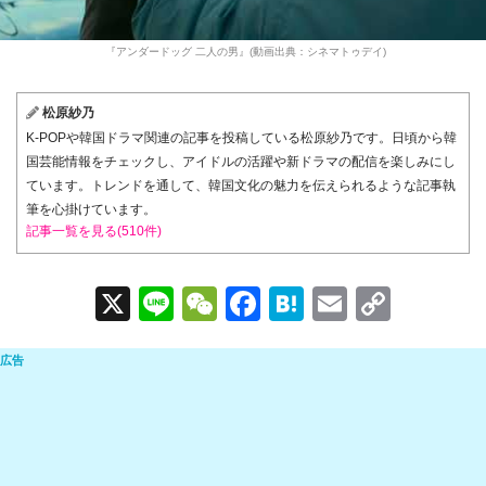
『アンダードッグ 二人の男』(動画出典：シネマトゥデイ)
松原紗乃
K-POPや韓国ドラマ関連の記事を投稿している松原紗乃です。日頃から韓
国芸能情報をチェックし、アイドルの活躍や新ドラマの配信を楽しみにし
ています。トレンドを通して、韓国文化の魅力を伝えられるような記事執
筆を心掛けています。
記事一覧を見る(510件)
X
Li
W
F
H
E
C
n
e
a
at
m
o
e
C
c
e
ail
p
h
e
n
y
at
b
a
Li
o
n