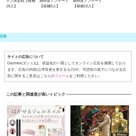
メン決定戦【候補
期待度アンケート
期待度アンケート
18人】
【候補6人】
【候補10人】
サイトの広告について
Danmee(ダンミ)は、収益化の一環としてオンライン広告を展開しており
ます。広告の内容(公序良俗を害するもの)や、可読性の低下につながる広
告に関するご意見はこちらの
フォーム
をご利用ください。
この記事と関連度が高いトピック