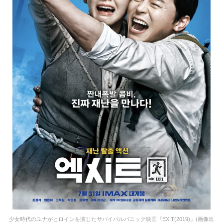
少女時代のユナがヒロインを演じたサバイバルパニック映画『EXIT(2019)』(画像出