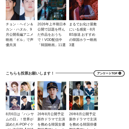
チョン・ヘイン＆
2026年上半期日本
まるでお化け屋敷
カン・ハヌル、9
公開で話題を呼ん
にいる感覚‥8月
月公開長編アニメ
だ作品をおうち
BS放送 おすすめ
映画「ギル」で声
で！VOD配信中
の韓国ホラー映画
優共演
「韓国映画」11選
3選
こちらも投票お願いします！
アンケートTOP
8月6日は「ハンサ
26年8月公開予定
26年8月公開予定
ムの日」！世界が
新作ドラマで主演
新作ドラマで主演
認めたK-POPイケ
を務める韓国女優
を務める韓国俳優