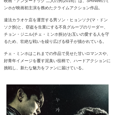
映画『アンダードッグ 二人の男(2016)』は、SHINeeのミ
ンホが映画初主演を務めたクライムアクション作品。
違法カラオケ店を運営する男ソン・ヒョンソク(マ・ドン
ソク扮)と、窃盗を生業にする不良グループのリーダー、
チョン・ジニル(チェ・ミンホ扮)がお互いの愛する人を守
るため、壮絶な戦いを繰り広げる様子が描かれている。
チェ・ミンホはこれまでの作品で見せた甘いロマンスや、
好青年イメージを覆す泥臭い役柄で、ハードアクションに
挑戦し、新たな魅力をファンに届けている。