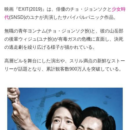
映画『EXIT(2019)』は、俳優のチョ・ジョンソクと
少女時
代
(SNSD)のユナが共演したサバイバルパニック作品。
無職の青年ヨンナム(チョ・ジョンソク扮)と、彼の山岳部
の後輩ウィジュ(ユナ扮)が有毒ガスの危機に直面し、決死
の逃走劇を繰り広げる様子が描かれている。
高層ビルを舞台にした演出や、スリル満点の新鮮なストー
リーが話題となり、累計観客数900万人を突破している。