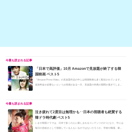
o
k
k
「日本で高評価」10月 Amazonで見放題が終了する韓
国映画 ベスト5
『Amazon Prime Video』の見放題作品の中には韓国映画も多く配信されています。
追加料金が必要ないというお得感がある一方、見放題の特典の期間が過ぎてしま...
泣き疲れて2度目は無理かも･･日本の視聴者も絶賛する
韓ドラ時代劇 ベスト5
いまや韓国ドラマは、日本で多くの人に親しまれるコンテンツの1つとなり、中には
毎日の息抜きとして視聴している人もいるのではないだろうか。学校や職場、家...