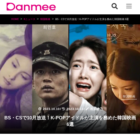
HOME
Kニュース
韓国映画
BS・CSで10月放送！K-POPアイドルが主演を務めた韓国映画 6選
韓国映画
2023.10.10
/
2023.10.13
/
松原紗乃
BS・CSで10月放送！K-POPアイドルが主演を務めた韓国映画
6選