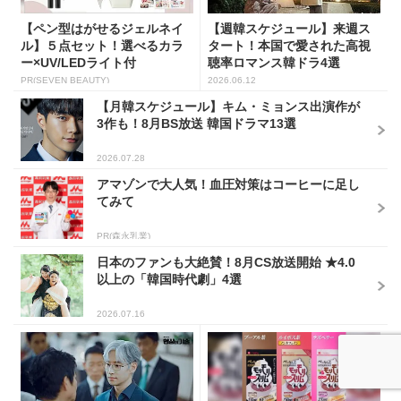
【ペン型はがせるジェルネイ
【週韓スケジュール】来週ス
ル】５点セット！選べるカラ
タート！本国で愛された高視
ー×UV/LEDライト付
聴率ロマンス韓ドラ4選
PR(SEVEN BEAUTY)
2026.06.12
【月韓スケジュール】キム・ミョンス出演作が
3作も！8月BS放送 韓国ドラマ13選
2026.07.28
アマゾンで大人気！血圧対策はコーヒーに足し
てみて
PR(森永乳業)
日本のファンも大絶賛！8月CS放送開始 ★4.0
以上の「韓国時代劇」4選
2026.07.16