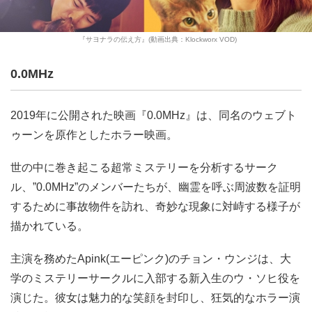
『サヨナラの伝え方』(動画出典：Klockworx VOD)
0.0MHz
2019年に公開された映画『0.0MHz』は、同名のウェブト
ゥーンを原作としたホラー映画。
世の中に巻き起こる超常ミステリーを分析するサーク
ル、”0.0MHz”のメンバーたちが、幽霊を呼ぶ周波数を証明
するために事故物件を訪れ、奇妙な現象に対峙する様子が
描かれている。
主演を務めたApink(エーピンク)のチョン・ウンジは、大
学のミステリーサークルに入部する新入生のウ・ソヒ役を
演じた。彼女は魅力的な笑顔を封印し、狂気的なホラー演