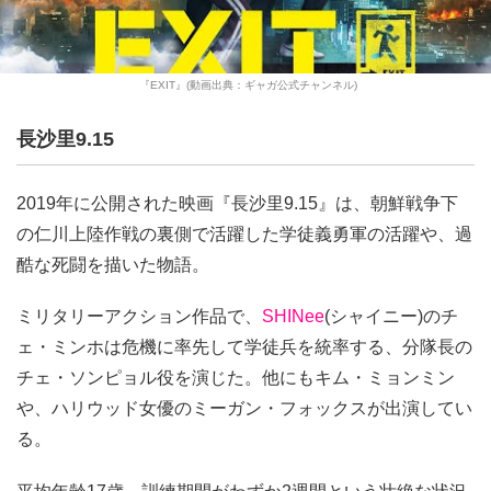
『EXIT』(動画出典：ギャガ公式チャンネル)
長沙里9.15
2019年に公開された映画『長沙里9.15』は、朝鮮戦争下
の仁川上陸作戦の裏側で活躍した学徒義勇軍の活躍や、過
酷な死闘を描いた物語。
ミリタリーアクション作品で、
SHINee
(シャイニー)のチ
ェ・ミンホは危機に率先して学徒兵を統率する、分隊長の
チェ・ソンピョル役を演じた。他にもキム・ミョンミン
や、ハリウッド女優のミーガン・フォックスが出演してい
る。