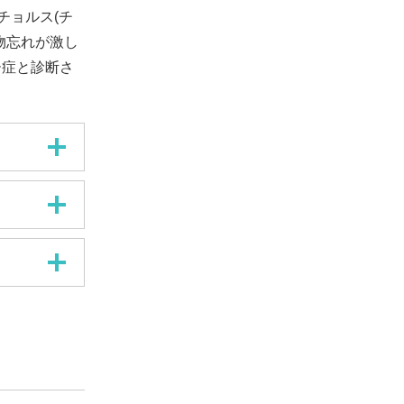
チョルス(チ
物忘れが激し
ー症と診断さ