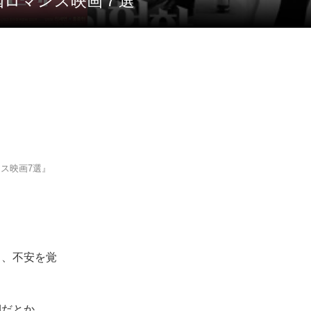
国ロマンス映画７選
ンス映画7選』
し、不安を覚
期だとか。