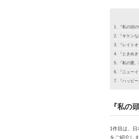
『私の頭の中
『キケンな顔
『レイトオー
『ときめき♡
『私の愛、私
『ニューイヤ
『ハッピーニ
『私の頭
1作目は、日
をご紹介し