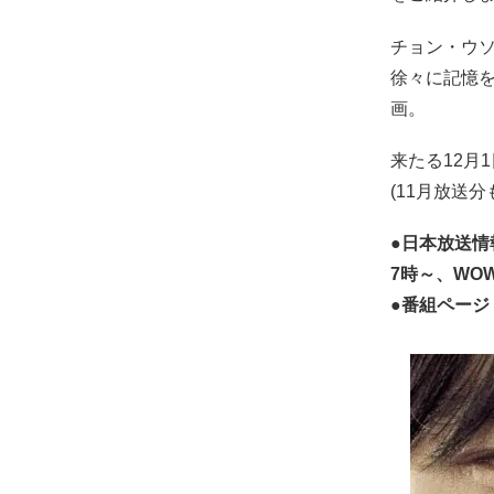
チョン・ウ
徐々に記憶
画。
来たる12月
(11月放送分
●日本放送情報：
7時～、WOW
●番組ページ