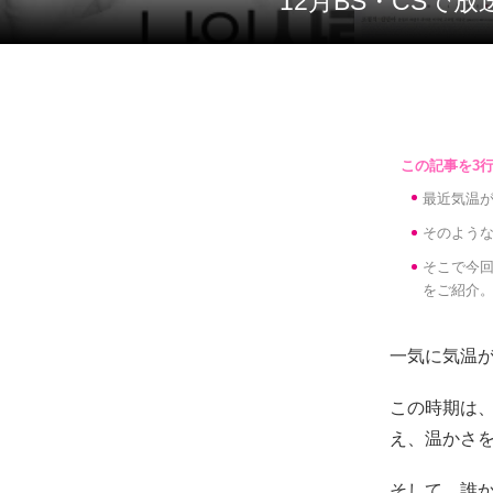
12月BS・CS
最近気温
そのよう
そこで今回
をご紹介
一気に気温が
この時期は
え、温かさ
そして、誰