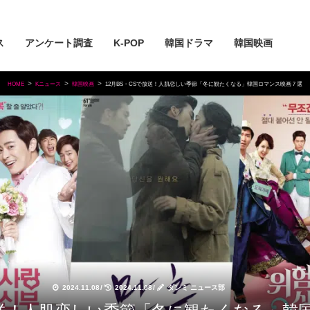
ス
アンケート調査
K-POP
韓国ドラマ
韓国映画
HOME
Kニュース
韓国映画
12月BS・CSで放送！人肌恋しい季節「冬に観たくなる」韓国ロマンス映画７選
2024.11.08
/
2024.11.08
/
ダンミ ニュース部