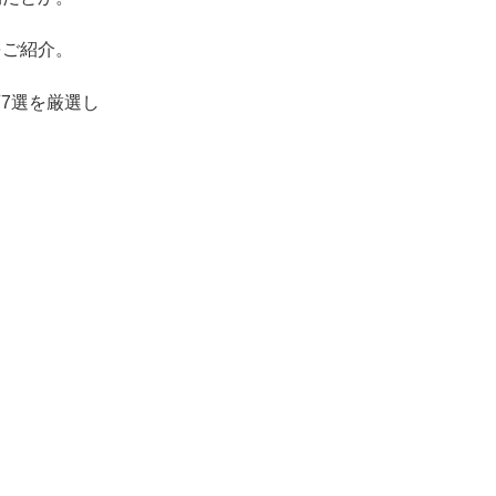
をご紹介。
画7選を厳選し