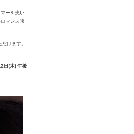
イマーを患い
のロマンス映
いただけます。
2日(木) 午後