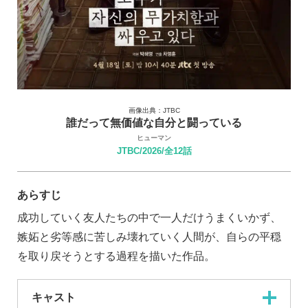
画像出典：JTBC
誰だって無価値な自分と闘っている
ヒューマン
JTBC/2026/全12話
あらすじ
成功していく友人たちの中で一人だけうまくいかず、
嫉妬と劣等感に苦しみ壊れていく人間が、自らの平穏
を取り戻そうとする過程を描いた作品。
キャスト