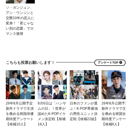
ソ・ガンジュン、
アン・ウンジンと
交際10年の恋人に
変身！「君じゃな
い別の恋愛」でロ
マンス復帰
こちらも投票お願いします！
アンケートTOP
26年8月公開予定
8月6日は「ハンサ
日本のファンが選
26年8月公開予定
新作ドラマで主演
ムの日」！世界が
ぶ！K-POP界最強
新作ドラマで主演
を務める韓国俳優
認めたK-POPイケ
の男性ユニット決
を務める韓国女優
期待度アンケート
メン決定戦【候補
定戦【候補22組】
期待度アンケート
【候補10人】
18人】
【候補6人】