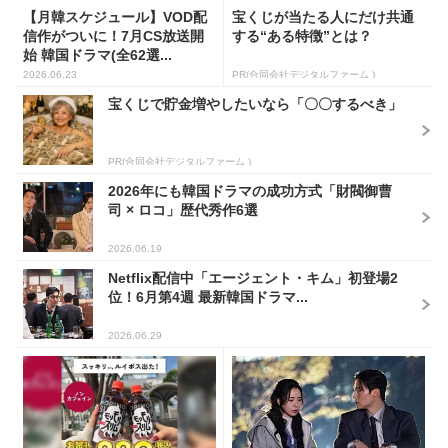
【月韓スケジュール】VOD配
宝くじが当たる人にだけ共通
信作がついに！7月CS放送開
する“ある特徴”とは？
始 韓国ドラマ(全62選...
2026.06.23
PR(合同会社デジタルファーム )
宝くじで貯金増やしたいなら「〇〇するべき」
PR(合同会社デジタルファーム )
2026年にも韓国ドラマの成功方式「財閥御曹
司 × ロコ」歴代秀作6選
2026.06.19
Netflix配信中「エージェント・キム」初登場2
位！6月第4週 最新韓国ドラマ...
2026.06.29