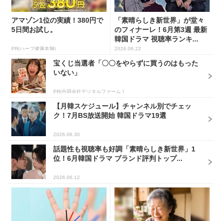
アマゾン1位の実績！380円で
「素晴らしき新世界」が堂々
5日間お試し。
のフィナーレ！6月第3週 最新
韓国ドラマ 視聴率ランキ...
PR(ハーブ健康本舗)
2026.06.22
宝くじ当選者「〇〇をやらずに買うのはもった
いない」
PR(合同会社デジタルファーム )
【月韓スケジュール】チャンネル別でチェッ
ク！7月BS放送開始 韓国ドラマ19選
2026.06.30
話題性も視聴率も好調「素晴らしき新世界」1
位！6月韓国ドラマ ブランド評判トップ...
2026.06.12