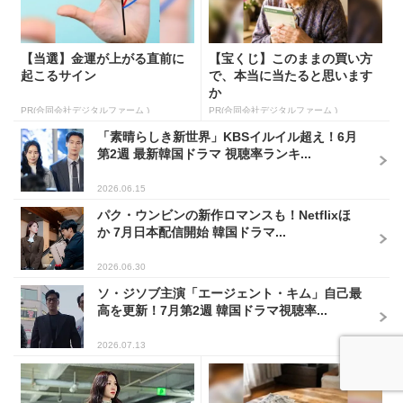
【当選】金運が上がる直前に
【宝くじ】このままの買い方
起こるサイン
で、本当に当たると思います
か
PR(合同会社デジタルファーム )
PR(合同会社デジタルファーム )
「素晴らしき新世界」KBSイルイル超え！6月
第2週 最新韓国ドラマ 視聴率ランキ...
2026.06.15
パク・ウンビンの新作ロマンスも！Netflixほ
か 7月日本配信開始 韓国ドラマ...
2026.06.30
ソ・ジソブ主演「エージェント・キム」自己最
高を更新！7月第2週 韓国ドラマ視聴率...
2026.07.13