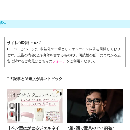
サイトの広告について
Danmee(ダンミ)は、収益化の一環としてオンライン広告を展開しており
ます。広告の内容(公序良俗を害するもの)や、可読性の低下につながる広
告に関するご意見はこちらの
フォーム
をご利用ください。
この記事と関連度が高いトピック
【ペン型はがせるジェルネイ
“第2話で驚異の15%突破”