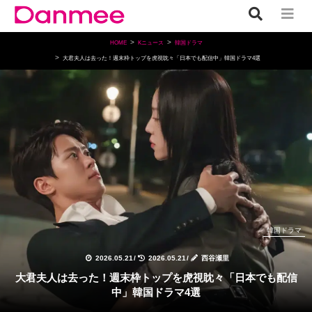
HOME
Kニュース
韓国ドラマ
大君夫人は去った！週末枠トップを虎視眈々「日本でも配信中」韓国ドラマ4選
韓国ドラマ
2026.05.21
/
2026.05.21
/
西谷瀬里
大君夫人は去った！週末枠トップを虎視眈々「日本でも配信
中」韓国ドラマ4選