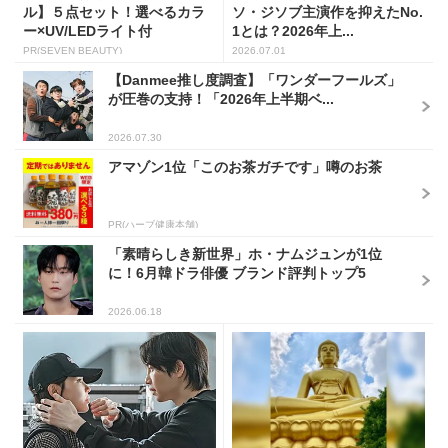
ル】５点セット！選べるカラ
ソ・ジソブ主演作を抑えたNo.
ー×UV/LEDライト付
1とは？2026年上...
PR(SEVEN BEAUTY)
2026.07.01
【Danmee推し度調査】「ワンダーフールズ」
が圧巻の支持！「2026年上半期ベ...
2026.07.30
アマゾン1位「このお茶ガチです」噂のお茶
PR(ハーブ健康本舗)
「素晴らしき新世界」ホ・ナムジュンが1位
に！6月韓ドラ俳優 ブランド評判トップ5
2026.06.18