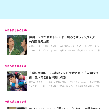
韓国ドラマの最新トレンド「脳みそオフ」5月スタート
の話題作品 3選
今期スタートした韓国ドラマは、まさに“脳みそオフドラマ”。忙しい毎日に追われ
ている現代人にピッタリな、肩の力を抜いて楽しめる作品が目立っています。“脳...
今週(5月18日～) 日本のテレビで放送終了「人気時代
劇」韓ドラ5選＆見逃しVOD
初夏のキラキラとした日差しと新緑が美しく、どこか遠くへ出かけたくなる季節。
そんな時は、一瞬にして遥か遠くの時代に誘ってくれる韓国時代劇を楽しんでは...
カン・ドンウォンの「黒」にハズレなし！今週末(5/22