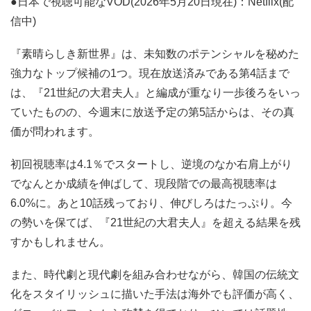
●日本で視聴可能なVOD(2026年5月20日現在)：Netflix(配
信中)
『素晴らしき新世界』は、未知数のポテンシャルを秘めた
強力なトップ候補の1つ。現在放送済みである第4話まで
は、『21世紀の大君夫人』と編成が重なり一歩後ろをいっ
ていたものの、今週末に放送予定の第5話からは、その真
価が問われます。
初回視聴率は4.1％でスタートし、逆境のなか右肩上がり
でなんとか成績を伸ばして、現段階での最高視聴率は
6.0%に。あと10話残っており、伸びしろはたっぷり。今
の勢いを保てば、『21世紀の大君夫人』を超える結果を残
すかもしれません。
また、時代劇と現代劇を組み合わせながら、韓国の伝統文
化をスタイリッシュに描いた手法は海外でも評価が高く、