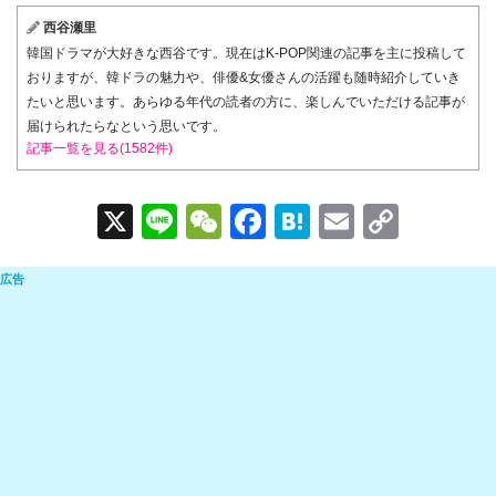
西谷瀬里
韓国ドラマが大好きな西谷です。現在はK-POP関連の記事を主に投稿して
おりますが、韓ドラの魅力や、俳優&女優さんの活躍も随時紹介していき
たいと思います。あらゆる年代の読者の方に、楽しんでいただける記事が
届けられたらなという思いです。
記事一覧を見る(1582件)
X
Li
W
F
H
E
C
n
e
a
at
m
o
e
C
c
e
ail
p
h
e
n
y
at
b
a
Li
o
n
o
k
k