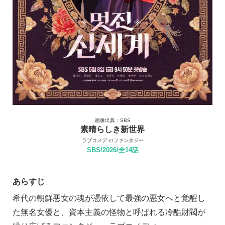
画像出典：SBS
素晴らしき新世界
ラブコメディ/ファンタジー
SBS/2026/全14話
あらすじ
希代の朝鮮悪女の魂が憑依して最強の悪女へと覚醒し
た無名女優と、資本主義の怪物と呼ばれる冷酷財閥が