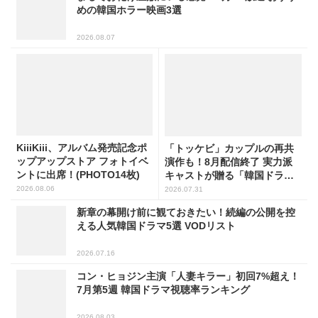
めの韓国ホラー映画3選
2026.08.07
KiiiKiii、アルバム発売記念ポ
「トッケビ」カップルの再共
ップアップストア フォトイベ
演作も！8月配信終了 実力派
ントに出席！(PHOTO14枚)
キャストが贈る「韓国ドラ
マ」5選
2026.08.06
2026.07.31
新章の幕開け前に観ておきたい！続編の公開を控
える人気韓国ドラマ5選 VODリスト
2026.07.16
コン・ヒョジン主演「人妻キラー」初回7%超え！
7月第5週 韓国ドラマ視聴率ランキング
2026.08.03