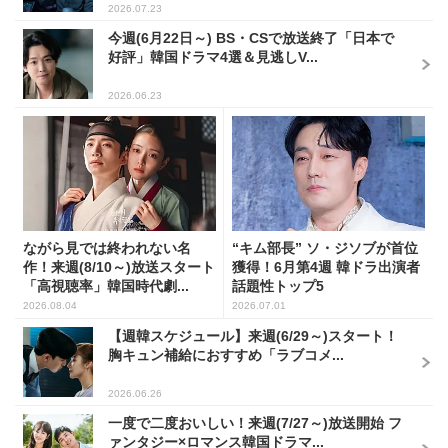
2026.07.23
今週(6月22日～) BS・CSで放送終了「日本で
好評」韓国ドラマ4選＆見逃しV...
2026.06.23
ながら見では終われない名
“キム部長” ソ・ジソブが首位
作！来週(8/10～)放送スタート
獲得！6月第4週 韓ドラ出演者
「高視聴率」韓国時代劇...
話題性トップ5
2026.08.04
2026.07.01
【週韓スケジュール】来週(6/29～)スタート！
胸キュン補給におすすめ「ラブコメ...
2026.06.26
一度で二度おいしい！来週(7/27～)放送開始 フ
ァンタジー×ロマンス韓国ドラマ...