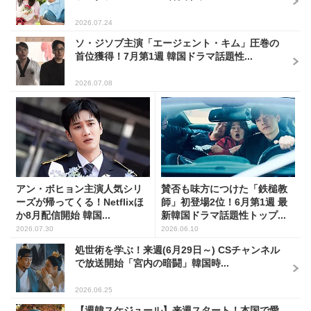
2026.07.24
ソ・ジソブ主演「エージェント・キム」圧巻の
首位獲得！7月第1週 韓国ドラマ話題性...
2026.07.08
アン・ボヒョン主演人気シリ
賛否も味方につけた「鉄槌教
ーズが帰ってくる！Netflixほ
師」初登場2位！6月第1週 最
か8月配信開始 韓国...
新韓国ドラマ話題性トップ...
2026.07.30
2026.06.10
処世術を学ぶ！来週(6月29日～) CSチャンネル
で放送開始「宮内の暗闘」韓国時...
2026.06.25
【週韓スケジュール】来週スタート！本国で愛