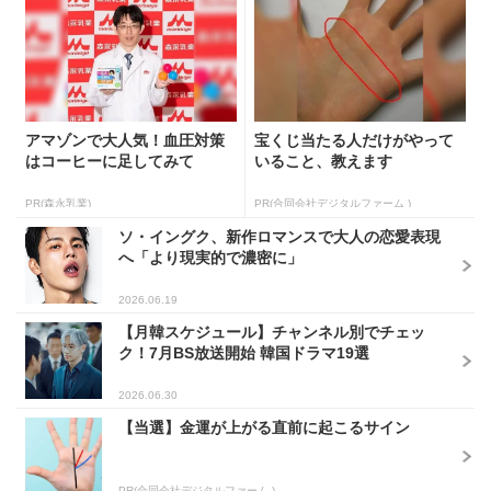
アマゾンで大人気！血圧対策
宝くじ当たる人だけがやって
はコーヒーに足してみて
いること、教えます
PR(森永乳業)
PR(合同会社デジタルファーム )
ソ・イングク、新作ロマンスで大人の恋愛表現
へ「より現実的で濃密に」
2026.06.19
【月韓スケジュール】チャンネル別でチェッ
ク！7月BS放送開始 韓国ドラマ19選
2026.06.30
【当選】金運が上がる直前に起こるサイン
PR(合同会社デジタルファーム )