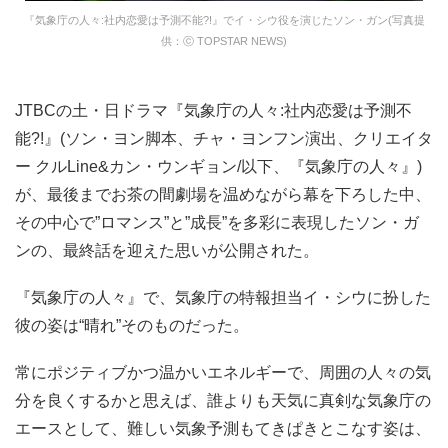
『気象庁の人々:社内恋愛は予測不能?!』でイ・シウ役を演じたソン・ガン(写真提
供：ⓒ TOPSTAR NEWS)
JTBCの土・日ドラマ『気象庁の人々:社内恋愛は予測不
能?!』(ソン・ヨン脚本、チャ・ヨンフン演出、クリエイタ
ー クルLine&カン・ウンギョン/以下、『気象庁の人々』)
が、最後までお茶の間劇場を温めながら幕を下ろした中、
その中心で”ロマンス”と”成長”を多彩に表現したソン・ガ
ンの、最終話を迎えた思いが公開された。
『気象庁の人々』で、気象庁の特報担当イ・シウに扮した
彼の姿は“晴れ”そのものだった。
常にポジティブかつ温かいエネルギーで、周囲の人々の気
分を良くするかと思えば、誰よりも天気に真剣な気象庁の
エースとして、難しい気象予測もてきぱきとこなす姿は、