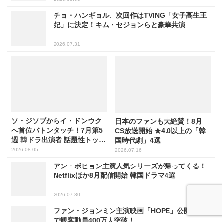
チョ・ハンギョル、次回作はTVING「女子高生王
妃」に決定！キム・セジョンらと豪華共演
2026.07.31
ソ・ジソブからイ・ドンウク
日本のファンも大絶賛！8月
へ首位バトンタッチ！7月第5
CS放送開始 ★4.0以上の「韓
週 韓ドラ出演者 話題性トップ
国時代劇」4選
5
2026.08.05
2026.07.16
アン・ボヒョン主演人気シリーズが帰ってくる！
Netflixほか8月配信開始 韓国ドラマ4選
2026.07.30
ファン・ジョンミン主演映画「HOPE」公開19日
で観客動員400万人突破！