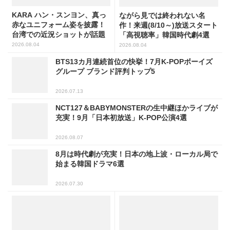
KARA ハン・スンヨン、真っ
ながら見では終われない名
赤なユニフォーム姿を披露！
作！来週(8/10～)放送スタート
台湾での近況ショットが話題
「高視聴率」韓国時代劇4選
2026.08.04
2026.08.04
BTS13カ月連続首位の快挙！7月K-POPボーイズ
グループ ブランド評判トップ5
2026.07.13
NCT127＆BABYMONSTERの生中継ほかライブが
充実！9月「日本初放送」K-POP公演4選
2026.08.07
8月は時代劇が充実！日本の地上波・ローカル局で
始まる韓国ドラマ6選
2026.07.30