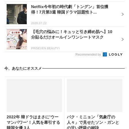
Netflix今年初の時代劇「トングン」首位獲
得！7月第3週 韓国ドラマ話題性ト...
2026.07.22
【毛穴の悩みに！キュッと引き締め肌へ】10
分貼るだけオールインワンシートマスク
PR(SEVEN BEAUTY)
Recommended by
今、あなたにオススメ
2022年 韓ドラはまさに’ウー
パク・ミニョン「気象庁の
マンパワー’！人気を牽引する
人々」で見せたソン・ガンと
韓国女優 3人
の甘い呼吸の秘訣