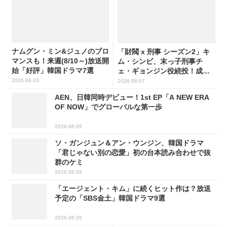
ナムグン・ミン&ジュノのブロ
「財閥 x 刑事 シーズン2」キ
マンスも！来週(8/10～)放送開
ム・シンビ、末っ子刑事チ
始「好評」韓国ドラマ7選
ェ・ギョンジン役続投！成長
した姿に注目
2026.08.03
2026.08.07
AEN、日韓同時デビュー！1st EP「A NEW ERA
OF NOW」でグローバルな第一歩
2026.08.05
ソ・ガンジュン＆アン・ウンジン、韓国ドラマ
「君じゃない別の恋愛」初の台本読み合わせで抜
群のケミ
2026.08.05
「エージェント・キム」に続くヒット作は？放送
予定の「SBS金土」韓国ドラマ9選
2026.08.05