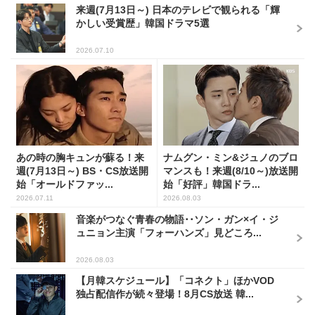
来週(7月13日～) 日本のテレビで観られる「輝
かしい受賞歴」韓国ドラマ5選
2026.07.10
あの時の胸キュンが蘇る！来
ナムグン・ミン&ジュノのブロ
週(7月13日～) BS・CS放送開
マンスも！来週(8/10～)放送開
始「オールドファッ...
始「好評」韓国ドラ...
2026.07.11
2026.08.03
音楽がつなぐ青春の物語･･ソン・ガン×イ・ジ
ュニョン主演「フォーハンズ」見どころ...
2026.08.03
【月韓スケジュール】「コネクト」ほかVOD
独占配信作が続々登場！8月CS放送 韓...