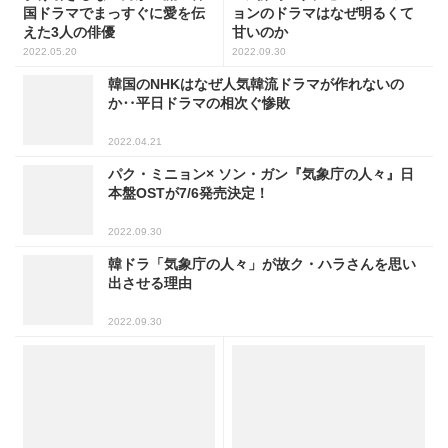
国ドラマでまっすぐに愛を伝
ョンのドラマはなぜ明るくて
えた3人の俳優
甘いのか
2022.05.20
2022.09.30
韓国のNHKはなぜ人気韓流ドラマが作れないの
か‥平日ドラマの相次ぐ惨敗
2022.04.21
パク・ミニョン× ソン・ガン『気象庁の人々』日
本盤OSTが7/6発売決定！
2022.09.30
韓ドラ「気象庁の人々」が故ク・ハラさんを思い
出させる理由
2022.09.30