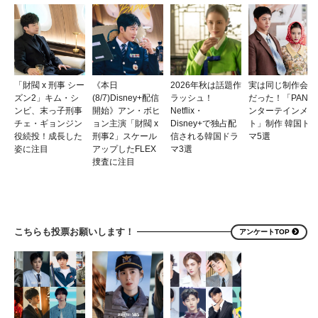
「財閥 x 刑事 シー
《本日
2026年秋は話題作
実は同じ制作会社
ズン2」キム・シ
(8/7)Disney+配信
ラッシュ！
だった！「PANエ
ンビ、末っ子刑事
開始》アン・ボヒ
Netflix・
ンターテインメン
チェ・ギョンジン
ョン主演「財閥 x
Disney+で独占配
ト」制作 韓国ド
役続投！成長した
刑事2」スケール
信される韓国ドラ
マ5選
姿に注目
アップしたFLEX
マ3選
捜査に注目
こちらも投票お願いします！
アンケートTOP