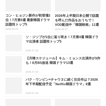
コン・ヒョジン新作が初登場2
2026年上半期日本公開で話題
位！7月第5週 最新韓国ドラマ
を呼んだ作品をおうちで！
話題性トップ5
VOD配信中「韓国映画」11選
2026.08.05
2026.08.07
ソ・ジソブが1位に返り咲き！7月第4週 韓国ドラ
マ出演者 話題性トップ5
2026.07.29
【月韓スケジュール】キム・ミョンス出演作が3作
も！8月BS放送 韓国ドラマ13選
2026.07.28
パク・ウンビン×チャウヌに続く注目作は？2026
年下半期配信予定「Netflix韓国ドラマ」8選
2026.07.28