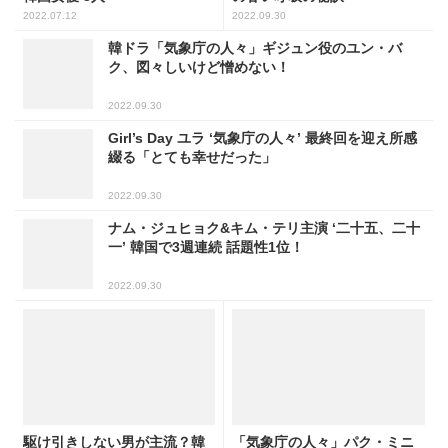
2022.07.12
2022.09.30
韓ドラ「気象庁の人々」ギジュン役のユン・バ
ク、図々しいけど憎めない！
2022.09.30
Girl’s Day ユラ ‘気象庁の人々’ 最終回を迎え所感
綴る「とても幸せだった」
2022.09.30
ナム・ジュヒョク&キム・テリ主演 ‘二十五、二十
一’ 韓国で3週連続 話題性1位！
2022.09.30
駆け引きしない男が主流？韓
「気象庁の人々」パク・ミニ