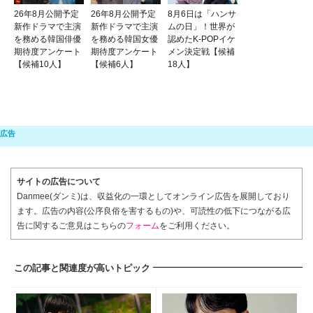
26年8月公開予定
26年8月公開予定
8月6日は「ハンサ
新作ドラマで主演
新作ドラマで主演
ムの日」！世界が
を務める韓国俳優
を務める韓国女優
認めたK-POPイケ
期待度アンケート
期待度アンケート
メン決定戦【候補
【候補10人】
【候補6人】
18人】
サイトの広告について
Danmee(ダンミ)は、収益化の一環としてオンライン広告を展開しており
ます。広告の内容(公序良俗を害するもの)や、可読性の低下につながる広
告に関するご意見はこちらの
フォーム
をご利用ください。
この記事と関連度が高いトピック