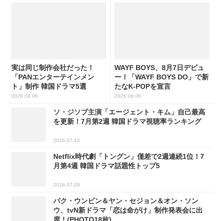
実は同じ制作会社だった！
WAYF BOYS、8月7日デビュ
「PANエンターテインメン
ー！「WAYF BOYS DO」で新
ト」制作 韓国ドラマ5選
たなK-POPを宣言
2026.08.06
2026.08.06
ソ・ジソブ主演「エージェント・キム」自己最高
を更新！7月第2週 韓国ドラマ視聴率ランキング
2026.07.13
Netflix時代劇「トングン」僅差で2週連続1位！7
月第4週 韓国ドラマ話題性トップ5
2026.07.29
パク・ウンビン＆ヤン・セジョン＆オン・ソン
ウ、tvN新ドラマ「恋は命がけ」制作発表会に出
席！(PHOTO18枚)