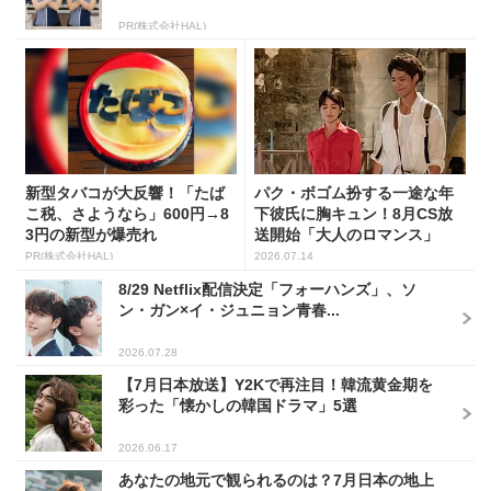
PR(株式会社HAL)
新型タバコが大反響！「たば
パク・ボゴム扮する一途な年
こ税、さようなら」600円→8
下彼氏に胸キュン！8月CS放
3円の新型が爆売れ
送開始「大人のロマンス」
韓...
PR(株式会社HAL)
2026.07.14
8/29 Netflix配信決定「フォーハンズ」、ソ
ン・ガン×イ・ジュニョン青春...
2026.07.28
【7月日本放送】Y2Kで再注目！韓流黄金期を
彩った「懐かしの韓国ドラマ」5選
2026.06.17
あなたの地元で観られるのは？7月日本の地上