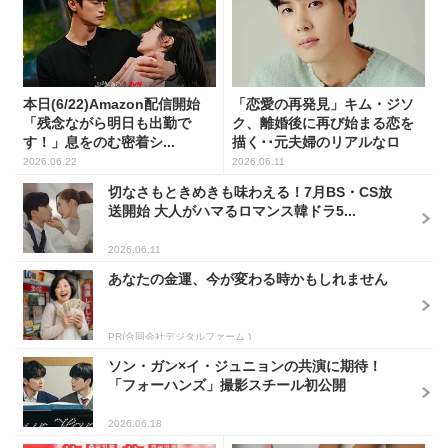
本日(6/22)Amazon配信開始
「恋愛の再発見」キム・ジソ
「残念ながら明日も出勤で
ク、離婚後に再び始まる恋を
す！」息をのむ密着シ...
描く･･元夫婦のリアルなロ
マ...
2026.06.22
2026.06.11
切なさもときめきも味わえる！7月BS・CS放
送開始 大人がハマるロマンス韓ドラ5...
2026.06.11
あなたの金運、今が変わる時かもしれません
PR(合同会社デジタルファーム )
ソン・ガン×イ・ジュニョンの共演に期待！
「フォーハンズ」撮影スチール初公開
2026.06.18