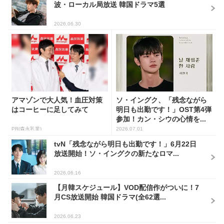
波・ローカル局放送 韓国ドラマ5選
2026.06.30
アマゾンで大人気！血圧対策
ソ・イングク、「残念ながら
はコーヒーに足してみて
明日も出勤です！」OST第4弾
参加！カン・シウの心情を...
PR(森永乳業)
2026.07.01
tvN「残念ながら明日も出勤です！」6月22日
放送開始！ソ・イングクの新たなロマ...
2026.06.16
【月韓スケジュール】VOD配信作がついに！7
月CS放送開始 韓国ドラマ(全62選...
2026.06.23