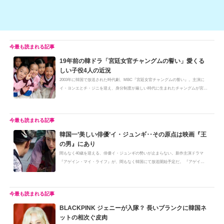
19年前の韓ドラ「宮廷女官チャングムの誓い」愛くる
しい子役4人の近況
2003年に韓国で放送された時代劇、MBC『宮廷女官チャングムの誓い』。主演に
イ・ヨンエとチ・ジニを迎え、身分制度が厳しい時代に生まれたチャングムが宮廷
料...
韓国一’美しい俳優’イ・ジュンギ‥その原点は映画『王
の男』にあり
間もなく40歳を迎える、俳優イ・ジュンギの勢いが止まらない。新作主演ドラマ
『アゲイン・マイ・ライフ』が、間もなく韓国にて放送開始予定だ。 『アゲイ
ン・...
BLACKPINK ジェニーが入隊？ 長いブランクに韓国ネ
ットの相次ぐ皮肉