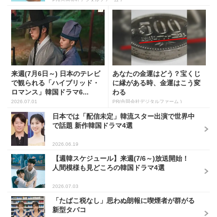
来週(7月6日～) 日本のテレビ
あなたの金運はどう？宝くじ
で観られる「ハイブリッド・
に縁がある時、金運はこう変
ロマンス」韓国ドラマ6...
わる
2026.07.01
PR(合同会社デジタルファーム )
日本では「配信未定」韓流スター出演で世界中
で話題 新作韓国ドラマ4選
2026.06.19
【週韓スケジュール】来週(7/6～)放送開始！
人間模様も見どころの韓国ドラマ4選
2026.07.03
「たばこ税なし」思わぬ朗報に喫煙者が群がる
新型タバコ