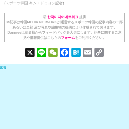
(スポーツ韓国 キム・ドゥヨン記者)
ⓒ
한국미디어네트워크
提供
本記事は韓国MEDIA NETWORKが運営するスポーツ韓国の記事内容の一部
あるいは全部 及び写真や編集物の提供により作成されております。
Danmeeは読者様からフィードバックを大切にします。記事に関するご意
見や情報提供はこちらの
フォーム
をご利用ください。
X
Li
W
F
H
E
C
n
e
a
at
m
o
e
C
c
e
ail
p
h
e
n
y
at
b
a
Li
o
n
o
k
k