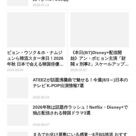
2026.07.14
ビョン・ウソク＆ホ・ナムジ
《本日(8/7)Disney+配信開
ュンら韓流スター来日！2026
始》アン・ボヒョン主演「財
年秋 日本で会える韓国俳優10
閥 x 刑事2」スケールアップし
人
たFLEX捜査に注目
2026.08.04
2026.08.07
ATEEZが話題沸騰曲で魅せる！今週(8/3～)日本の
テレビ K-POP出演情報7選
2026.08.03
2026年秋は話題作ラッシュ！Netflix・Disney+で
独占配信される韓国ドラマ3選
2026.08.07
まるでお化け屋敷にいる感覚‥8月BS放送 おすす