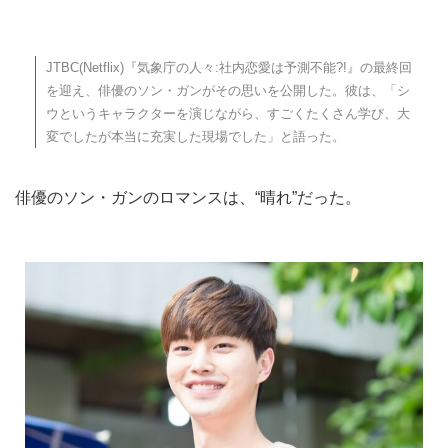
JTBC(Netflix)『気象庁の人々:社内恋愛は予測不能?!』の最終回
を迎え、俳優のソン・ガンがその思いを公開した。彼は、「シ
ウというキャラクターを演じながら、すごくたくさん学び、大
変でしたが本当に充実した現場でした」と語った。
俳優のソン・ガンのロマンスは、“晴れ”だった。