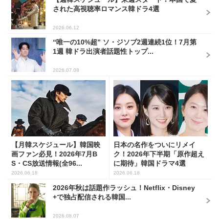
された高視聴率ロマンス韓ドラ4選
2026.06.12
“唯一の10%超” ソ・ジソブ2週連続1位！7月第
1週 韓ドラ出演者話題性トップ...
2026.07.08
【月韓スケジュール】韓国映
日本の名作をついにリメイ
画ファン必見！2026年7月B
ク！2026年下半期「原作超え
S・CS放送情報(全96...
に期待」韓国ドラマ4選
2026.06.18
2026.06.18
2026年秋は話題作ラッシュ！Netflix・Disney
+で独占配信される韓国...
2026.08.07