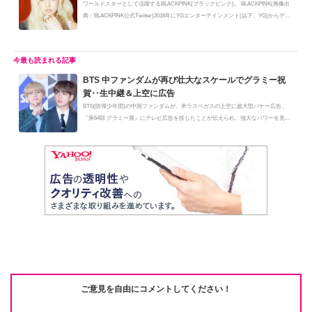
ワールドスターとして活躍するBLACKPINK(ブラックピンク)。 BLACKPINK(画像出
典：BLACKPINK公式Twitter)2016年にYGエンターテインメント(以下、YG)からデビ
ュ...
BTS 中ファンダムが再び壮大なスケールでグラミー祝
賀‥生中継＆上空に広告
BTS(防弾少年団)の中国ファンダムが、米ラスベガスの上空に超大型バナー広告、
『第64回 グラミー賞』にテレビ広告を投じたことが伝えられ、強大なパワーを見...
ご意見を自由にコメントしてください！