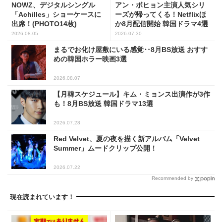
NOWZ、デジタルシングル
アン・ボヒョン主演人気シリ
「Achilles」ショーケースに
ーズが帰ってくる！Netflixほ
出席！(PHOTO14枚)
か8月配信開始 韓国ドラマ4選
2026.08.05
2026.07.30
まるでお化け屋敷にいる感覚‥8月BS放送 おすす
めの韓国ホラー映画3選
2026.08.07
【月韓スケジュール】キム・ミョンス出演作が3作
も！8月BS放送 韓国ドラマ13選
2026.07.28
Red Velvet、夏の夜を描く新アルバム「Velvet
Summer」ムードクリップ公開！
2026.07.22
Recommended by
現在読まれています！