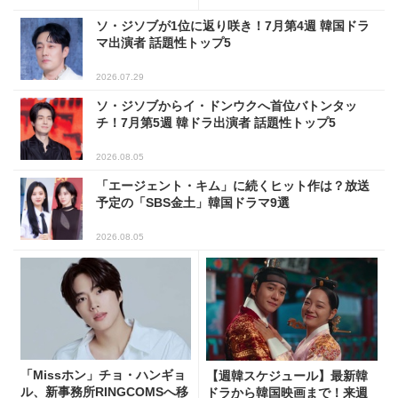
ソ・ジソブが1位に返り咲き！7月第4週 韓国ドラ
マ出演者 話題性トップ5
2026.07.29
ソ・ジソブからイ・ドンウクへ首位バトンタッ
チ！7月第5週 韓ドラ出演者 話題性トップ5
2026.08.05
「エージェント・キム」に続くヒット作は？放送
予定の「SBS金土」韓国ドラマ9選
2026.08.05
「Missホン」チョ・ハンギョ
【週韓スケジュール】最新韓
ル、新事務所RINGCOMSへ移
ドラから韓国映画まで！来週