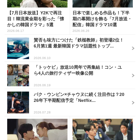
【7月日本放送】Y2Kで再注
日本で楽しめる作品も！下半
目！韓流黄金期を彩った「懐
期の幕開けを飾る「7月放送・
かしの韓国ドラマ」5選
配信」韓国ドラマ10選
2026.06.17
2026.06.26
賛否も味方につけた「鉄槌教師」初登場2位！
6月第1週 最新韓国ドラマ話題性トップ...
2026.06.10
「トッケビ」放送10周年で再集結！コン・ユ
ら4人の旅行ティザー映像公開
2026.06.19
パク・ウンビン×チャウヌに続く注目作は？20
26年下半期配信予定「Netflix...
2026.07.28