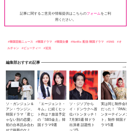
記事に関するご意見や情報提供はこちらの
フォーム
をご利
用ください。
韓国芸能ニュース
韓国ドラマ
韓国女優
Netflix 配信 韓国ドラマ
SNS
オ
ルチャン
ビューティー
近況
編集部おすすめ記事
ソ・ガンジュン＆
「エージェント・
ソ・ジソブから
実は同じ制作会社
アン・ウンジン、
キム」に続くヒッ
イ・ドンウクへ首
だった！「PANエ
韓国ドラマ「君じ
ト作は？放送予定
位バトンタッチ！
ンターテインメン
ゃない別の恋愛」
の「SBS金土」韓
7月第5週 韓ドラ
ト」制作 韓国ド
初の台本読み合わ
国ドラマ9選
出演者 話題性ト
ラマ5選
せで抜群のケミ
ップ5