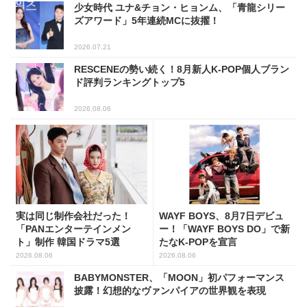
少女時代 ユナ&チョン・ヒョンム、「青龍シリー
ズアワード」5年連続MCに抜擢！
2026.07.21
RESCENEの勢い続く！8月新人K-POP個人ブラン
ド評判ランキングトップ5
2026.08.06
実は同じ制作会社だった！
WAYF BOYS、8月7日デビュ
「PANエンターテインメン
ー！「WAYF BOYS DO」で新
ト」制作 韓国ドラマ5選
たなK-POPを宣言
2026.08.06
2026.08.06
BABYMONSTER、「MOON」初パフォーマンス
披露！幻想的なヴァンパイアの世界観を表現