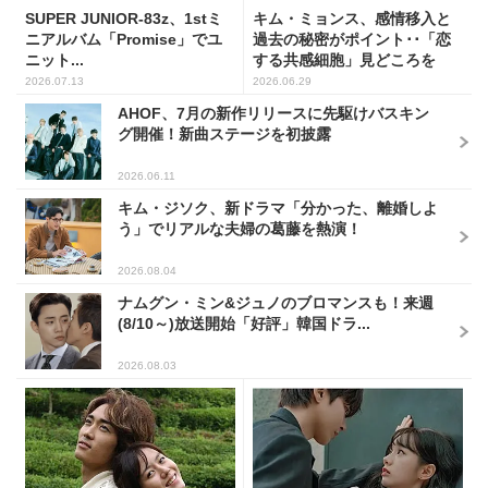
SUPER JUNIOR-83z、1stミ
キム・ミョンス、感情移入と
ニアルバム「Promise」でユ
過去の秘密がポイント･･「恋
ニット...
する共感細胞」見どころを
語...
2026.07.13
2026.06.29
AHOF、7月の新作リリースに先駆けバスキン
グ開催！新曲ステージを初披露
2026.06.11
キム・ジソク、新ドラマ「分かった、離婚しよ
う」でリアルな夫婦の葛藤を熱演！
2026.08.04
ナムグン・ミン&ジュノのブロマンスも！来週
(8/10～)放送開始「好評」韓国ドラ...
2026.08.03