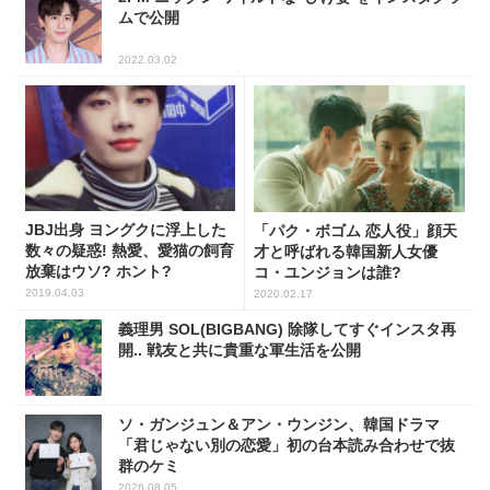
ムで公開
2022.03.02
JBJ出身 ヨングクに浮上した
「パク・ボゴム 恋人役」顔天
数々の疑惑! 熱愛、愛猫の飼育
才と呼ばれる韓国新人女優
放棄はウソ? ホント?
コ・ユンジョンは誰?
2019.04.03
2020.02.17
義理男 SOL(BIGBANG) 除隊してすぐインスタ再
開.. 戦友と共に貴重な軍生活を公開
ソ・ガンジュン＆アン・ウンジン、韓国ドラマ
「君じゃない別の恋愛」初の台本読み合わせで抜
群のケミ
2026.08.05