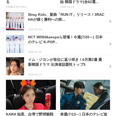
る
始 韓国ドラマ(全62選...
PR(株式会社HAL)
2026.06.23
Stray Kids、新曲「RUN IT」リリース！3RAC
HAが描く勝利への疾...
2026.06.24
NCT WISH&aespaら登場！今週(7/20～) 日本
のテレビ K-POP...
2026.07.20
イム・ジヨンが首位に返り咲き！6月第2週 最
新韓国ドラマ 出演者話題性トップ5
2026.06.17
KARA 知英、台湾で野球観戦
来週(7/13～) 日本のテレビ放