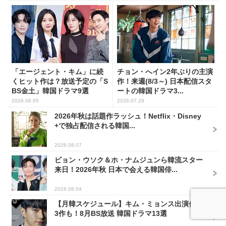
「エージェント・キム」に続
チョン・へイン2年ぶりの主演
くヒット作は？放送予定の「S
作！来週(8/3～) 日本配信スタ
BS金土」韓国ドラマ9選
ートの韓国ドラマ3...
2026.08.05
2026.07.29
2026年秋は話題作ラッシュ！Netflix・Disney
+で独占配信される韓国...
2026.08.07
ビョン・ウソク＆ホ・ナムジュンら韓流スター
来日！2026年秋 日本で会える韓国俳...
2026.08.04
【月韓スケジュール】キム・ミョンス出演作が
3作も！8月BS放送 韓国ドラマ13選