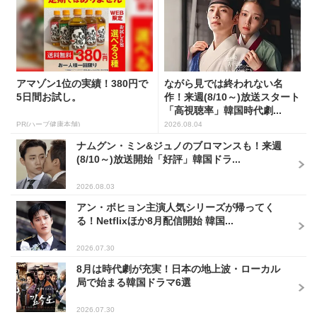
アマゾン1位の実績！380円で
ながら見では終われない名
5日間お試し。
作！来週(8/10～)放送スタート
「高視聴率」韓国時代劇...
PR(ハーブ健康本舗)
2026.08.04
ナムグン・ミン&ジュノのブロマンスも！来週
(8/10～)放送開始「好評」韓国ドラ...
2026.08.03
アン・ボヒョン主演人気シリーズが帰ってく
る！Netflixほか8月配信開始 韓国...
2026.07.30
8月は時代劇が充実！日本の地上波・ローカル
局で始まる韓国ドラマ6選
2026.07.30