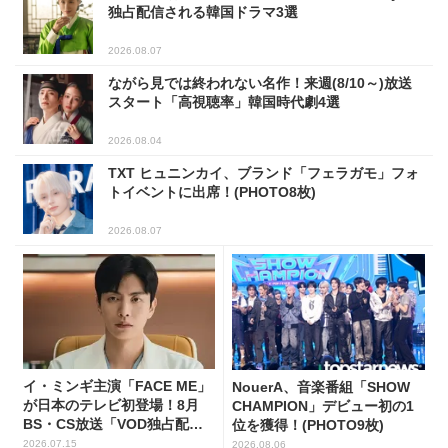
独占配信される韓国ドラマ3選
2026.08.07
ながら見では終われない名作！来週(8/10～)放送
スタート「高視聴率」韓国時代劇4選
2026.08.04
TXT ヒュニンカイ、ブランド「フェラガモ」フォ
トイベントに出席！(PHOTO8枚)
2026.08.07
イ・ミンギ主演「FACE ME」
NouerA、音楽番組「SHOW
が日本のテレビ初登場！8月
CHAMPION」デビュー初の1
BS・CS放送「VOD独占配
位を獲得！(PHOTO9枚)
信」韓ドラ11選
2026.07.15
2026.08.06