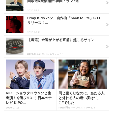
国放送&配信開始 韓国ドラマ7選
2026.07.21
Stray Kids ハン、自作曲「back to life」6/11
リリース！...
2026.06.11
【当選】金運が上がる直前に起こるサイン
PR(合同会社デジタルファーム )
RIIZE ショウタロウ＆ソヒ生
同じ宝くじなのに、当たる人
出演！今週(7/13～) 日本のテ
と外れる人の違い実は“こ
レビ K-PO...
こ”でした
2026.07.13
PR(合同会社デジタルファーム )