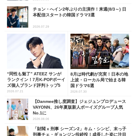
チョン・へイン2年ぶりの主演作！来週(8/3～) 日
本配信スタートの韓国ドラマ3選
2026.07.29
“同性も魅了” ATEEZ サンが
8月は時代劇が充実！日本の地
ランクイン！7月K-POPボーイ
上波・ローカル局で始まる韓
ズ個人ブランド評判トップ5
国ドラマ6選
2026.07.21
2026.07.30
【Danmee推し度調査】ジェジュンプロデュース
VAYONN、26年夏版新人ボーイズグループ人気
No.1に
2026.08.06
「財閥 x 刑事 シーズン2」キム・シンビ、末っ子
刑事チェ・ギョンジン役続投！成長した姿に注目