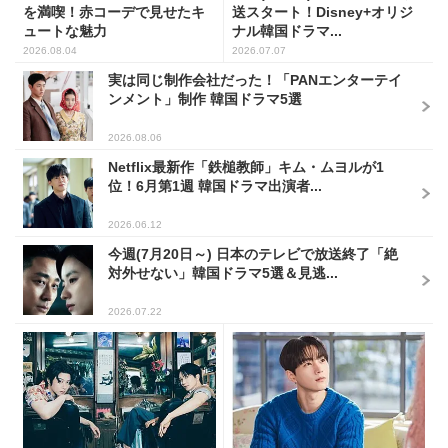
を満喫！赤コーデで見せたキ
送スタート！Disney+オリジ
ュートな魅力
ナル韓国ドラマ...
2026.08.04
2026.07.07
実は同じ制作会社だった！「PANエンターテイ
ンメント」制作 韓国ドラマ5選
2026.08.06
Netflix最新作「鉄槌教師」キム・ムヨルが1
位！6月第1週 韓国ドラマ出演者...
2026.06.12
今週(7月20日～) 日本のテレビで放送終了「絶
対外せない」韓国ドラマ5選＆見逃...
2026.07.22