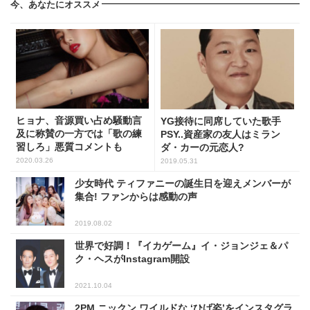
今、あなたにオススメ
ヒョナ、音源買い占め騒動言
YG接待に同席していた歌手
及に称賛の一方では「歌の練
PSY..資産家の友人はミラン
習しろ」悪質コメントも
ダ・カーの元恋人?
2020.03.26
2019.05.31
少女時代 ティファニーの誕生日を迎えメンバーが
集合! ファンからは感動の声
2019.08.02
世界で好調！『イカゲーム』イ・ジョンジェ＆パ
ク・ヘスがInstagram開設
2021.10.04
2PM ニックン ワイルドな ‘ひげ姿’をインスタグラ