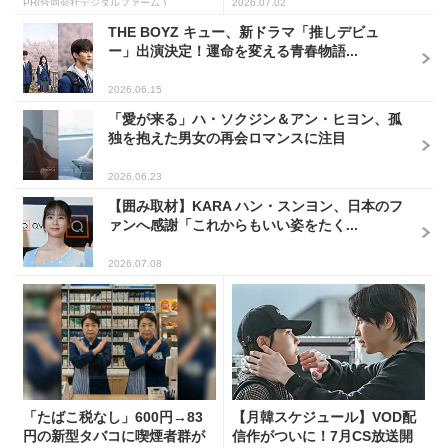
PR(合同会社デジタルファーム )
2026.07.02
THE BOYZ キュー、新ドラマ「推しデビュ
ー」出演決定！運命を変える青春物語...
2026.06.15
「愛が来る」ハ・ソクジン＆アン・ヒヨン、孤
独を抱えた男女の再会ロマンスに注目
2026.06.23
【囲み取材】KARA ハン・スンヨン、日本のフ
ァンへ感謝「これからもいい姿をたく...
2026.07.08
「たばこ税なし」600円→83
【月韓スケジュール】VOD配
円の新型タバコに喫煙者群が
信作がついに！7月CS放送開