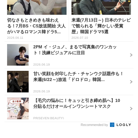
切なさもときめきも味わえ
来週(7月13日～) 日本のテレビ
る！7月BS・CS放送開始 大人
で観られる「輝かしい受賞
がハマるロマンス韓ドラ5...
歴」韓国ドラマ5選
2026.06.11
2026.07.10
2PM イ・ジュノ、まるで写真集のワンカッ
ト！洗練ビジュアルに注目
2026.06.19
甘い笑顔を封印したチ・チャンウク話題作も！
来週(6/22～)放送「ドロドロ」韓国...
2026.06.19
【毛穴の悩みに！キュッと引き締め肌へ】10
分貼るだけオールインワンシートマスク
PR(SEVEN BEAUTY)
Recommended by