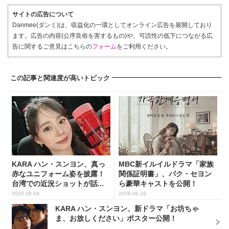
サイトの広告について
Danmee(ダンミ)は、収益化の一環としてオンライン広告を展開しており
ます。広告の内容(公序良俗を害するもの)や、可読性の低下につながる広
告に関するご意見はこちらの
フォーム
をご利用ください。
この記事と関連度が高いトピック
KARA ハン・スンヨン、真っ
MBC新イルイルドラマ「家族
赤なユニフォーム姿を披露！
関係証明書」、パク・セヨン
台湾での近況ショットが話...
ら豪華キャストを公開！
2026.08.04
2026.06.19
KARA ハン・スンヨン、新ドラマ「お坊ちゃ
ま、お放しください」ポスター公開！