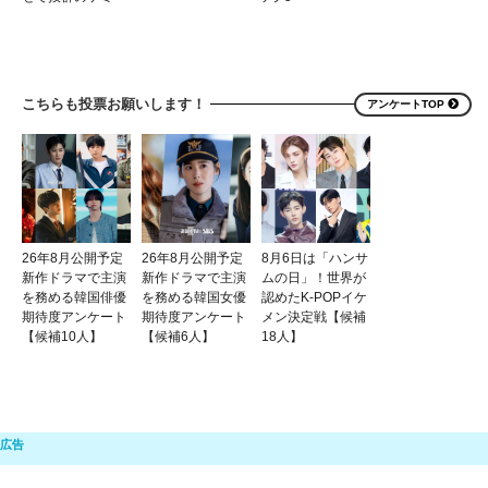
こちらも投票お願いします！
アンケートTOP
26年8月公開予定
26年8月公開予定
8月6日は「ハンサ
新作ドラマで主演
新作ドラマで主演
ムの日」！世界が
を務める韓国俳優
を務める韓国女優
認めたK-POPイケ
期待度アンケート
期待度アンケート
メン決定戦【候補
【候補10人】
【候補6人】
18人】