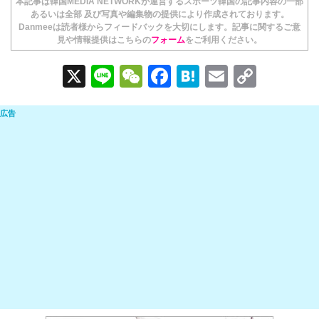
本記事は韓国MEDIA NETWORKが運営するスポーツ韓国の記事内容の一部
あるいは全部 及び写真や編集物の提供により作成されております。
Danmeeは読者様からフィードバックを大切にします。記事に関するご意
見や情報提供はこちらの
フォーム
をご利用ください。
X
Li
W
F
H
E
C
n
e
a
at
m
o
e
C
c
e
ail
p
h
e
n
y
at
b
a
Li
o
n
o
k
k