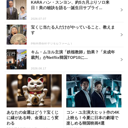
KARA ハン・スンヨン、約5カ月ぶりソロ来
日！美の秘訣を語る･･誕生日サプライ...
2026.07.07
宝くじ当たる人だけがやっていること、教えま
す
PR(合同会社デジタルファーム )
キム・ムヨル主演「鉄槌教師」効果？「未成年
裁判」がNetflix韓国TOP10に...
2026.06.17
あなたの金運はどう？宝くじ
コン・ユ主演大ヒット作の4K
に縁がある時、金運はこう変
上映も！今夏に日本の劇場で
わる
楽しめる韓国映画4選