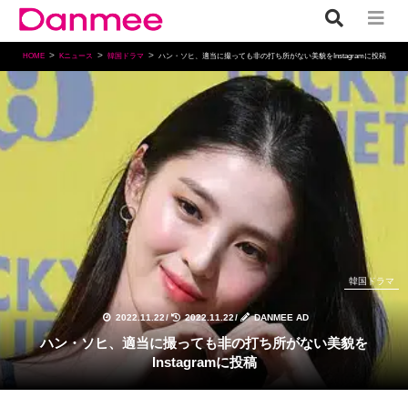
HOME
Kニュース
韓国ドラマ
ハン・ソヒ、適当に撮っても非の打ち所がない美貌をInstagramに投稿
韓国ドラマ
2022.11.22
/
2022.11.22
/
DANMEE AD
ハン・ソヒ、適当に撮っても非の打ち所がない美貌を
Instagramに投稿