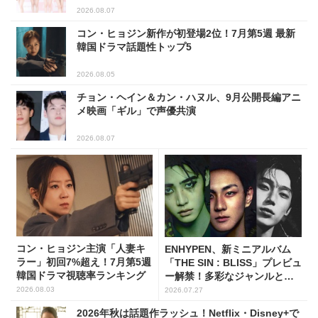
2026.08.07
コン・ヒョジン新作が初登場2位！7月第5週 最新
韓国ドラマ話題性トップ5
2026.08.05
チョン・ヘイン＆カン・ハヌル、9月公開長編アニ
メ映画「ギル」で声優共演
2026.08.07
コン・ヒョジン主演「人妻キ
ENHYPEN、新ミニアルバム
ラー」初回7%超え！7月第5週
「THE SIN : BLISS」プレビュ
韓国ドラマ視聴率ランキング
ー解禁！多彩なジャンルとナ
レーションで世界観を構築
2026.08.03
2026.07.27
2026年秋は話題作ラッシュ！Netflix・Disney+で