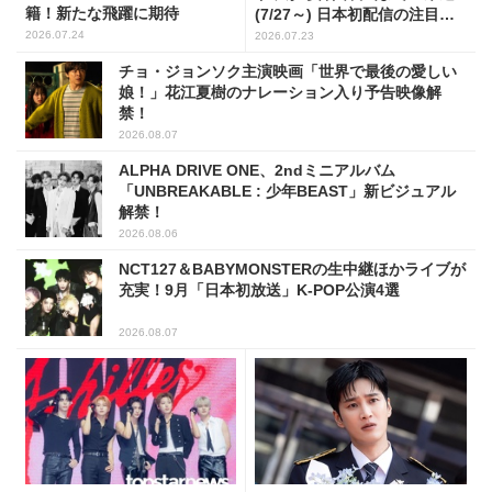
籍！新たな飛躍に期待
(7/27～) 日本初配信の注目作3
選
2026.07.24
2026.07.23
チョ・ジョンソク主演映画「世界で最後の愛しい
娘！」花江夏樹のナレーション入り予告映像解
禁！
2026.08.07
ALPHA DRIVE ONE、2ndミニアルバム
「UNBREAKABLE : 少年BEAST」新ビジュアル
解禁！
2026.08.06
NCT127＆BABYMONSTERの生中継ほかライブが
充実！9月「日本初放送」K-POP公演4選
2026.08.07