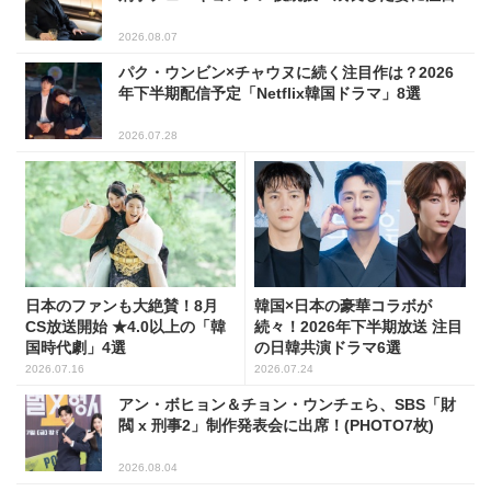
2026.08.07
パク・ウンビン×チャウヌに続く注目作は？2026
年下半期配信予定「Netflix韓国ドラマ」8選
2026.07.28
日本のファンも大絶賛！8月
韓国×日本の豪華コラボが
CS放送開始 ★4.0以上の「韓
続々！2026年下半期放送 注目
国時代劇」4選
の日韓共演ドラマ6選
2026.07.16
2026.07.24
アン・ボヒョン＆チョン・ウンチェら、SBS「財
閥 x 刑事2」制作発表会に出席！(PHOTO7枚)
2026.08.04