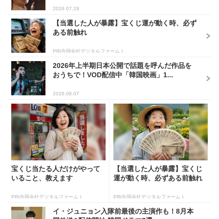
2026.07.29
【当選した人が暴露】宝くじ運が動く時、必ず
ある前触れ
PR(合同会社デジタルファーム )
2026年上半期日本公開で話題を呼んだ作品を
おうちで！VOD配信中「韓国映画」1...
2026.08.07
宝くじ当たる人だけがやって
【当選した人が暴露】宝くじ
いること、教えます
運が動く時、必ずある前触れ
PR(合同会社デジタルファーム )
PR(合同会社デジタルファーム )
イ・ジュニョン入隊前最後の主演作も！8月本