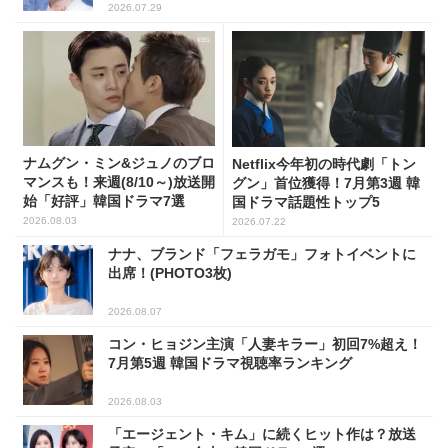
2026.07.29
ナムグン・ミン&ジュノのブロ
Netflix今年初の時代劇「トン
マンスも！来週(8/10～)放送開
グン」首位獲得！7月第3週 韓
始「好評」韓国ドラマ7選
国ドラマ話題性トップ5
2026.08.03
2026.07.22
ナナ、ブランド「フェラガモ」フォトイベントに
出席！(PHOTO3枚)
2026.08.07
コン・ヒョジン主演「人妻キラー」初回7%超え！
7月第5週 韓国ドラマ視聴率ランキング
2026.08.03
「エージェント・キム」に続くヒット作は？放送