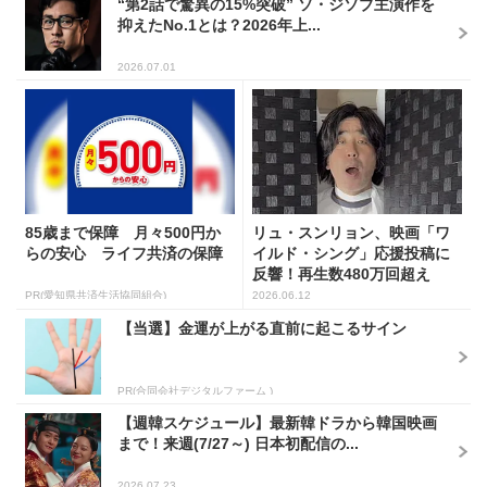
“第2話で驚異の15%突破” ソ・ジソブ主演作を
抑えたNo.1とは？2026年上...
2026.07.01
85歳まで保障 月々500円か
リュ・スンリョン、映画「ワ
らの安心 ライフ共済の保障
イルド・シング」応援投稿に
反響！再生数480万回超え
PR(愛知県共済生活協同組合)
2026.06.12
【当選】金運が上がる直前に起こるサイン
PR(合同会社デジタルファーム )
【週韓スケジュール】最新韓ドラから韓国映画
まで！来週(7/27～) 日本初配信の...
2026.07.23