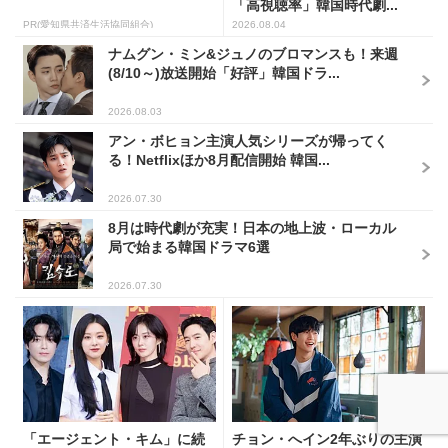
「高視聴率」韓国時代劇...
PR(愛知県共済生活協同組合)
2026.08.04
ナムグン・ミン&ジュノのブロマンスも！来週
(8/10～)放送開始「好評」韓国ドラ...
2026.08.03
アン・ボヒョン主演人気シリーズが帰ってく
る！Netflixほか8月配信開始 韓国...
2026.07.30
8月は時代劇が充実！日本の地上波・ローカル
局で始まる韓国ドラマ6選
2026.07.30
「エージェント・キム」に続
チョン・へイン2年ぶりの主演