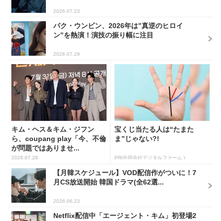
2026.07.23
パク・ウンビン、2026年は”真逆のヒロイ
ン”を熱演！演技の振り幅に注目
2026.07.29
キム・ヘス＆キム・ジフン
宝くじ当たる人は“たまた
ら、coupang play「今、不倫
ま”じゃない?!
が問題ではありませ...
2026.07.28
PR(合同会社デジタルファーム )
【月韓スケジュール】VOD配信作がついに！7
月CS放送開始 韓国ドラマ(全62選...
2026.06.23
Netflix配信中「エージェント・キム」初登場2