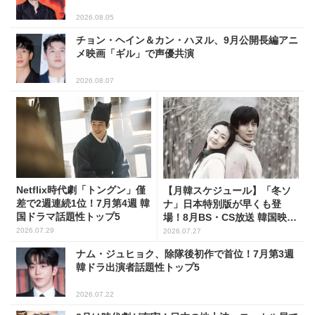
2026.08.05
チョン・ヘイン＆カン・ハヌル、9月公開長編アニ
メ映画「ギル」で声優共演
2026.08.07
Netflix時代劇「トングン」僅
【月韓スケジュール】「冬ソ
差で2週連続1位！7月第4週 韓
ナ」日本特別版が早くも登
国ドラマ話題性トップ5
場！8月BS・CS放送 韓国映画
(全109選)
2026.07.29
2026.07.27
ナム・ジュヒョク、除隊後初作で首位！7月第3週
韓ドラ出演者話題性トップ5
2026.07.22