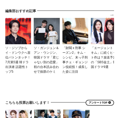
編集部おすすめ記事
ソ・ジソブから
ソ・ガンジュン＆
「財閥 x 刑事 シ
「エージェント・
イ・ドンウクへ首
アン・ウンジン、
ーズン2」キム・
キム」に続くヒッ
位バトンタッチ！
韓国ドラマ「君じ
シンビ、末っ子刑
ト作は？放送予定
7月第5週 韓ドラ
ゃない別の恋愛」
事チェ・ギョンジ
の「SBS金土」韓
出演者 話題性ト
初の台本読み合わ
ン役続投！成長し
国ドラマ9選
ップ5
せで抜群のケミ
た姿に注目
こちらも投票お願いします！
アンケートTOP