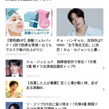
【透明感UP】炭酸ジェルパッ
チョ・ハンギョル、次回作はT
ク！1回で効果を実感！おうち
VING「女子高生王妃」に決
でエステ級の仕上がりに
定！キム・セジョンらと豪...
PR(SEVEN BEAUTY)
2026.07.31
ナム・ジュヒョク、除隊後初作で首位！7月第
3週 韓ドラ出演者話題性トップ5
2026.07.22
【当選した人が暴露】宝くじ運が動く時、必ず
ある前触れ
PR(合同会社デジタルファーム )
ソ・ジソブが1位に返り咲き！7月第4週 韓国ド
ラマ出演者 話題性トップ5