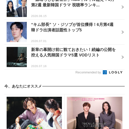
第2週 最新韓国ドラマ 視聴率ランキ...
2026.06.15
“キム部長” ソ・ジソブが首位獲得！6月第4週
韓ドラ出演者話題性トップ5
2026.07.01
新章の幕開け前に観ておきたい！続編の公開を
控える人気韓国ドラマ5選 VODリスト
2026.07.16
Recommended by
今、あなたにオススメ