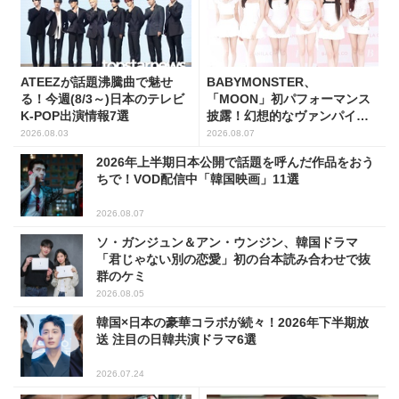
ATEEZが話題沸騰曲で魅せ
BABYMONSTER、
る！今週(8/3～)日本のテレビ
「MOON」初パフォーマンス
K-POP出演情報7選
披露！幻想的なヴァンパイア
の世界観を表現
2026.08.03
2026.08.07
2026年上半期日本公開で話題を呼んだ作品をおう
ちで！VOD配信中「韓国映画」11選
2026.08.07
ソ・ガンジュン＆アン・ウンジン、韓国ドラマ
「君じゃない別の恋愛」初の台本読み合わせで抜
群のケミ
2026.08.05
韓国×日本の豪華コラボが続々！2026年下半期放
送 注目の日韓共演ドラマ6選
2026.07.24