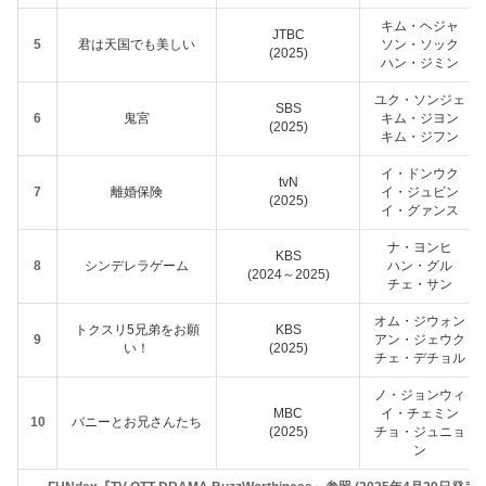
キム・ヘジャ
JTBC
5
君は天国でも美しい
ソン・ソック
(2025)
ハン・ジミン
ユク・ソンジェ
SBS
6
鬼宮
キム・ジヨン
(2025)
キム・ジフン
イ・ドンウク
tvN
7
離婚保険
イ・ジュビン
(2025)
イ・グァンス
ナ・ヨンヒ
KBS
8
シンデレラゲーム
ハン・グル
(2024～2025)
チェ・サン
オム・ジウォン
トクスリ5兄弟をお願
KBS
9
アン・ジェウク
い！
(2025)
チェ・デチョル
ノ・ジョンウィ
MBC
イ・チェミン
10
バニーとお兄さんたち
(2025)
チョ・ジュニョ
ン