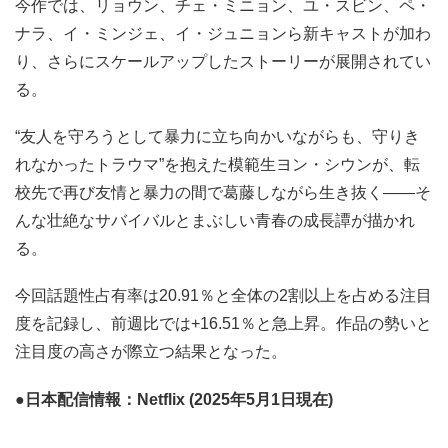
今作では、リョウン、チェ・ミニョン、ユ・スビン、ペ・
ナラ、イ・ミンジェ、イ・ジュニョンら新キャストが加わ
り、さらにスケールアップしたストーリーが展開されてい
る。
“友人を守ろうとして暴力に立ち向かいながらも、守りき
れなかったトラウマ”を抱えた模範生ヨン・シウンが、転
校先で再び友情と暴力の間で葛藤しながら生き抜く――そ
んな壮絶なサバイバルとまぶしい青春の成長譚が描かれ
る。
今回話題性占有率は20.91％と全体の2割以上を占める注目
度を記録し、前週比では+16.51％と急上昇。作品の勢いと
注目度の高さが際立つ結果となった。
●日本配信情報：Netflix (2025年5月1日現在)