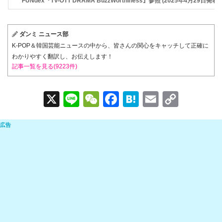
FUNdex『TV-OTT DRAMA BuzzWorthiness』参照 (2025年4月29日発
ダンミ ニュース部
K-POP＆韓国芸能ニュースの中から、皆さんの関心をキャッチして正確に
わかりやすく翻訳し、お伝えします！
記事一覧を見る(9223件)
X
Li
W
F
H
E
C
n
e
a
at
m
o
e
C
c
e
ail
p
h
e
n
y
at
b
a
Li
o
n
o
k
k