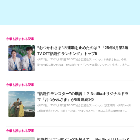
“おつかれさま”の連覇を止めたのは？「25年4月第3週
TV-OTT話題性ランキング」トップ5
4月22日に『25年4月第3週 TV-OTT総合 話題性ランキング』が発表された。今回、
堂々の1位に輝いたのは、tvNの新ドラマ『いつかは賢いレジデント生活』。本作
は...
“話題性モンスター”の爆誕！？ Netflixオリジナルドラ
マ「おつかれさま」が6週連続1位
4月15日に『25年4月第2週 TV-OTT総合 話題性ランキング』(調査期間：4月7日～4月
13日)が発表された。注目すべきは、やはりIUとパク・ボゴム主演のNetflixオリ...
話題性はエンディングを超えて──Netflixオリジナルド