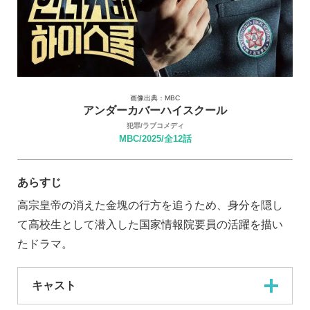
画像出典：MBC
アンダーカバーハイスクール
犯罪/ラブコメディ
MBC/2025/全12話
あらすじ
高宗皇帝の消えた金塊の行方を追うため、身分を隠し
て高校生として潜入した国家情報院要員の活躍を描い
たドラマ。
キャスト