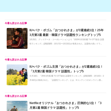
IU×パク・ボゴム「おつかれさま」が3週連続1位！25年
3月第3週 最新・韓国ドラマ話題性ランキングトップ5
3月25日、グッドデータ・コーポレーションより『2025年3月第3週 TV-OTT総合 話題
性ランキング』(調査期間：3月17日〜3月23日)が発表された。話題性の高いドラ...
IU×パク・ボゴム主演「おつかれさま」が2週連続1位！
「3月第2週 韓国ドラマ 話題性」トップ5
今月18日、『25年3月第2週 TV-OTT総合 話題性ランキング』(調査期間：3月10日～3
月16日)が発表された。「話題性ランキング」とは、Kコンテンツのオンライン競...
Netflixオリジナル「おつかれさま」圧倒的な1位！「3
月第1週 韓国ドラマ 話題性」トップ5