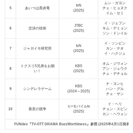
ムン・ガヨン
tvN
5
あいつは黒炎竜
チェ・ヒョヌク
(2025)
イム・セミ
イ・ジェフン
JTBC
6
交渉の技術
キム・デミョン
(2025)
ソン・ドンイル
イ・ソンビン
tvN
7
ジャガイモ研究所
カン・テオ
(2025)
イ・ハクジュ
オム・ジウォン
トクスリ5兄弟をお願
KBS
8
アン・ジェウク
い！
(2025)
チェ・デチョル
ナ・ヨンヒ
KBS
9
シンデレラゲーム
ハン・グル
(2024～2025)
チェ・サン
イ・ヘリ
Ｕ+モバイルtv
10
善意の競争
チョン・スビン
(2025)
カン・ヘウォン
FUNdex『TV-OTT DRAMA BuzzWorthiness』参照 (2025年4月1日発表