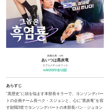
画像出典：tvN
あいつは黒炎竜
ラブコメディ/オフィス
tvN/2025/全12話
あらすじ
"黒歴史"に頭を悩ます本部長キラーで、ヨンソンデパー
トの企画チーム長ペク・スジョンと、心に"黒炎竜"を宿
す財閥3世でヨンソンデパートの本部長パン・ジュヨン