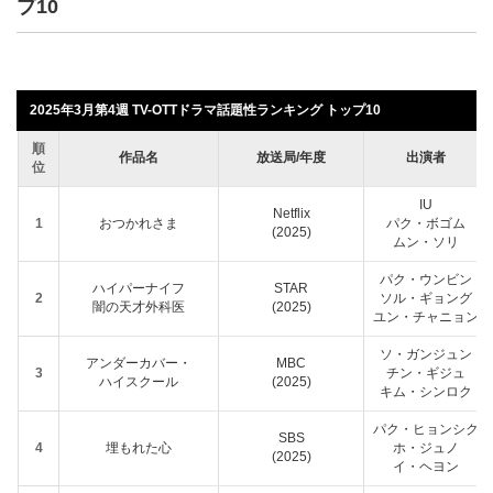
プ10
2025年3月第4週 TV-OTTドラマ話題性ランキング トップ10
順
作品名
放送局/年度
出演者
位
IU
Netflix
1
おつかれさま
パク・ボゴム
(2025)
ムン・ソリ
パク・ウンビン
ハイパーナイフ
STAR
2
ソル・ギョング
闇の天才外科医
(2025)
ユン・チャニョン
ソ・ガンジュン
アンダーカバー・
MBC
3
チン・ギジュ
ハイスクール
(2025)
キム・シンロク
パク・ヒョンシク
SBS
4
埋もれた心
ホ・ジュノ
(2025)
イ・ヘヨン