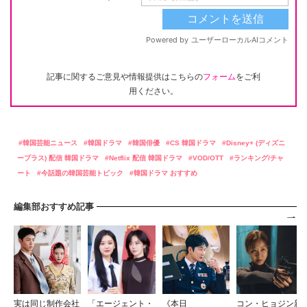
記事に関するご意見や情報提供はこちらの
フォーム
をご利
用ください。
韓国芸能ニュース
韓国ドラマ
韓国俳優
CS 韓国ドラマ
Disney+ (ディズニ
ープラス) 配信 韓国ドラマ
Netflix 配信 韓国ドラマ
VOD/OTT
ランキング/チャ
ート
今話題の韓国芸能トピック
韓国ドラマ おすすめ
編集部おすすめ記事
実は同じ制作会社
「エージェント・
《本日
コン・ヒョジン新