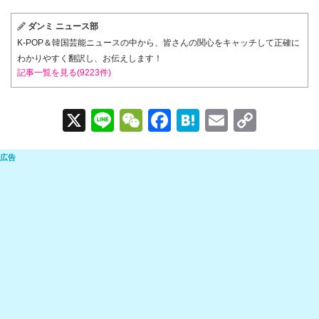
ダンミ ニュース部
K-POP＆韓国芸能ニュースの中から、皆さんの関心をキャッチして正確に
わかりやすく翻訳し、お伝えします！
記事一覧を見る(9223件)
X
Li
W
F
H
E
C
n
e
a
at
m
o
e
C
c
e
ail
p
h
e
n
y
at
b
a
Li
o
n
o
k
k