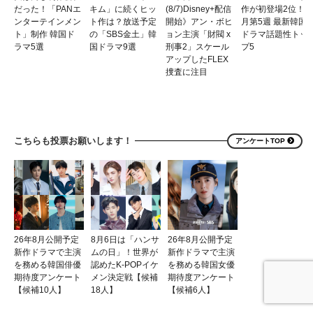
だった！「PANエ
キム」に続くヒッ
(8/7)Disney+配信
作が初登場2位！7
ンターテインメン
ト作は？放送予定
開始》アン・ボヒ
月第5週 最新韓国
ト」制作 韓国ド
の「SBS金土」韓
ョン主演「財閥 x
ドラマ話題性トッ
ラマ5選
国ドラマ9選
刑事2」スケール
プ5
アップしたFLEX
捜査に注目
こちらも投票お願いします！
アンケートTOP
26年8月公開予定
8月6日は「ハンサ
26年8月公開予定
新作ドラマで主演
ムの日」！世界が
新作ドラマで主演
を務める韓国俳優
認めたK-POPイケ
を務める韓国女優
期待度アンケート
メン決定戦【候補
期待度アンケート
【候補10人】
18人】
【候補6人】