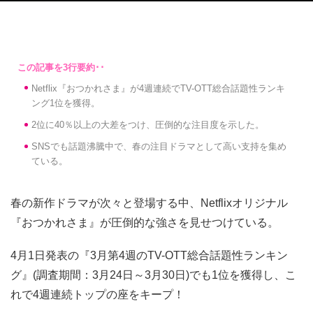
Netflix『おつかれさま』が4週連続でTV-OTT総合話題性ランキ
ング1位を獲得。
2位に40％以上の大差をつけ、圧倒的な注目度を示した。
SNSでも話題沸騰中で、春の注目ドラマとして高い支持を集め
ている。
春の新作ドラマが次々と登場する中、Netflixオリジナル
『おつかれさま』が圧倒的な強さを見せつけている。
4月1日発表の『3月第4週のTV-OTT総合話題性ランキン
グ』(調査期間：3月24日～3月30日)でも1位を獲得し、こ
れで4週連続トップの座をキープ！