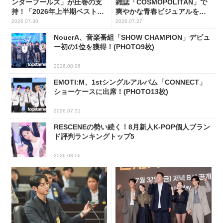
ンダーフールズ」が圧巻の支
雑誌「COSMOPOLITAN」で
持！「2026年上半期ベスト・
爽やかな青春ビジュアルを披
オブ・韓国ドラマ」1位に輝く
露
2026.07.30
2026.07.27
NouerA、音楽番組「SHOW CHAMPION」デビュ
ー初の1位を獲得！(PHOTO9枚)
2026.08.06
EMOTI:M、1stシングルアルバム「CONNECT」
ショーケースに出席！(PHOTO13枚)
2026.07.31
RESCENEの勢い続く！8月新人K-POP個人ブラン
ド評判ランキングトップ5
2026.08.06