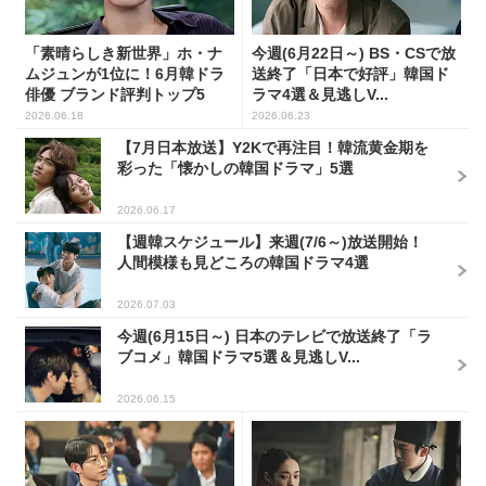
「素晴らしき新世界」ホ・ナ
今週(6月22日～) BS・CSで放
ムジュンが1位に！6月韓ドラ
送終了「日本で好評」韓国ド
俳優 ブランド評判トップ5
ラマ4選＆見逃しV...
2026.06.18
2026.06.23
【7月日本放送】Y2Kで再注目！韓流黄金期を
彩った「懐かしの韓国ドラマ」5選
2026.06.17
【週韓スケジュール】来週(7/6～)放送開始！
人間模様も見どころの韓国ドラマ4選
2026.07.03
今週(6月15日～) 日本のテレビで放送終了「ラ
ブコメ」韓国ドラマ5選＆見逃しV...
2026.06.15