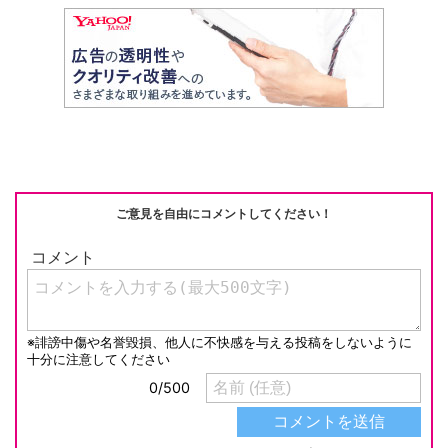
n
e
a
at
m
o
e
C
c
e
ail
p
h
e
n
y
at
b
a
Li
o
n
o
k
k
ご意見を自由にコメントしてください！