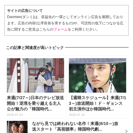
サイトの広告について
Danmee(ダンミ)は、収益化の一環としてオンライン広告を展開しており
ます。広告の内容(公序良俗を害するもの)や、可読性の低下につながる広
告に関するご意見はこちらの
フォーム
をご利用ください。
この記事と関連度が高いトピック
来週(7/27～)日本のテレビ放送
【週韓スケジュール】来週(7/1
開始！逆境を乗り越える主人
3～)放送開始！ド・ギョンス
公が魅力の「韓国時代...
初主演作ほか韓国時代...
2026.07.23
2026.07.10
ながら見では終われない名作！来週(8/10～)放
送スタート「高視聴率」韓国時代劇...