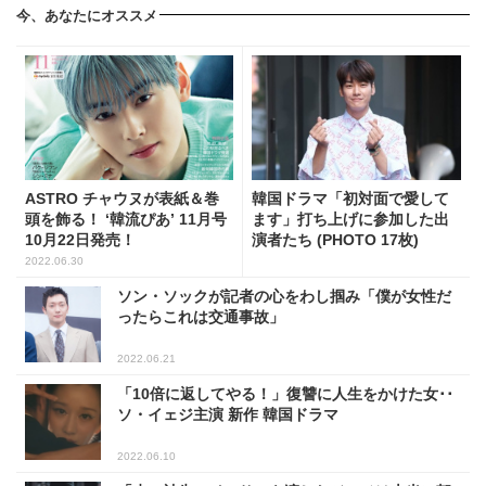
今、あなたにオススメ
ASTRO チャウヌが表紙＆巻
韓国ドラマ「初対面で愛して
頭を飾る！ ‘韓流ぴあ’ 11月号
ます」打ち上げに参加した出
10月22日発売！
演者たち (PHOTO 17枚)
2022.06.30
ソン・ソックが記者の心をわし掴み「僕が女性だ
ったらこれは交通事故」
2022.06.21
「10倍に返してやる！」復讐に人生をかけた女･･
ソ・イェジ主演 新作 韓国ドラマ
2022.06.10