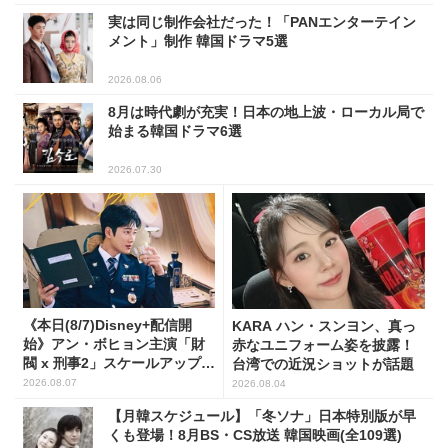
実は同じ制作会社だった！「PANエンターテイン
メント」制作 韓国ドラマ5選
2026.08.06
8月は時代劇が充実！日本の地上波・ローカル局で
始まる韓国ドラマ6選
2026.07.30
《本日(8/7)Disney+配信開
KARA ハン・スンヨン、真っ
始》アン・ボヒョン主演「財
赤なユニフォーム姿を披露！
閥 x 刑事2」スケールアップし
台湾での近況ショットが話題
たFLEX捜査に注目
2026.08.07
2026.08.04
【月韓スケジュール】「冬ソナ」日本特別版が早
くも登場！8月BS・CS放送 韓国映画(全109選)