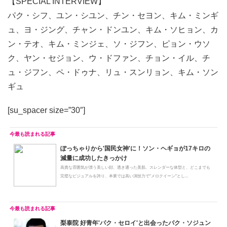
【SPECIAL INTERVIEW】
パク・シフ、ユン・シユン、チン・セヨン、キム・ミンギ
ュ、ヨ・ジング、チャン・ドンユン、キム・ソヒョン、カ
ン・テオ、キム・ミンジェ、ソ・ジフン、ピョン・ウソ
ク、ヤン・セジョン、ウ・ドファン、チョン・イル、チ
ュ・ジフン、ペ・ドゥナ、リュ・スンリョン、キム・ソン
ギュ
[su_spacer size=”30″]
ぽっちゃりから'国民女神'に！ソン・ヘギョが17キロの
減量に成功したきっかけ
高貴な雰囲気が漂う美しい顔、透き通った美肌、スレンダーな体型と、どこまでも
完璧なビジュアルを誇り、本業では高い演技力で"メロクイーン"とし...
梨泰院 好青年'パク・セロイ'と出会ったパク・ソジュン