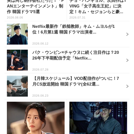
実は同じ制作会社だった！「P
チョ・ハンギョル、次回作はT
ANエンターテインメント」制
VING「女子高生王妃」に決
作 韓国ドラマ5選
定！キム・セジョンらと豪...
2026.08.06
2026.07.31
Netflix最新作「鉄槌教師」キム・ムヨルが1
位！6月第1週 韓国ドラマ出演者...
2026.06.12
パク・ウンビン×チャウヌに続く注目作は？20
26年下半期配信予定「Netflix...
2026.07.28
【月韓スケジュール】VOD配信作がついに！7
月CS放送開始 韓国ドラマ(全62選...
2026.06.23