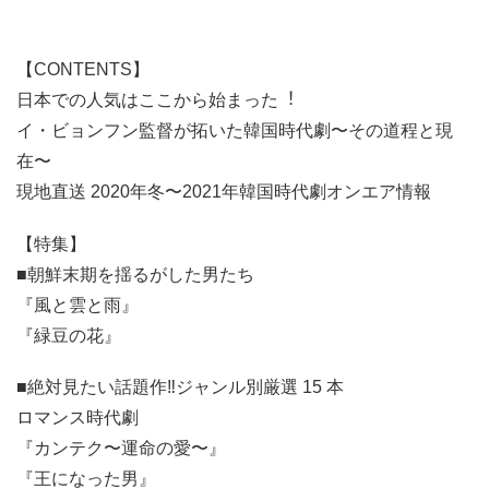
【CONTENTS】
日本での⼈気はここから始まった︕
イ・ビョンフン監督が拓いた韓国時代劇〜その道程と現
在〜
現地直送 2020年冬〜2021年韓国時代劇オンエア情報
【特集】
■朝鮮末期を揺るがした男たち
『風と雲と雨』
『緑豆の花』
■絶対⾒たい話題作‼ジャンル別厳選 15 本
ロマンス時代劇
『カンテク〜運命の愛〜』
『王になった男』