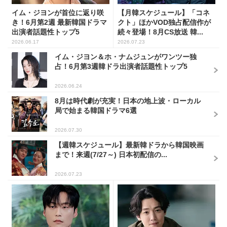
イム・ジヨンが首位に返り咲
【月韓スケジュール】「コネ
き！6月第2週 最新韓国ドラマ
クト」ほかVOD独占配信作が
出演者話題性トップ5
続々登場！8月CS放送 韓...
2026.06.17
2026.07.23
イム・ジヨン＆ホ・ナムジュンがワンツー独
占！6月第3週韓ドラ出演者話題性トップ5
2026.06.24
8月は時代劇が充実！日本の地上波・ローカル
局で始まる韓国ドラマ6選
2026.07.30
【週韓スケジュール】最新韓ドラから韓国映画
まで！来週(7/27～) 日本初配信の...
2026.07.23