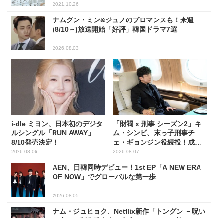
2021.10.26
ナムグン・ミン&ジュノのブロマンスも！来週
(8/10～)放送開始「好評」韓国ドラマ7選
2026.08.03
i-dle ミヨン、日本初のデジタ
「財閥 x 刑事 シーズン2」キ
ルシングル「RUN AWAY」
ム・シンビ、末っ子刑事チ
8/10発売決定！
ェ・ギョンジン役続投！成長
した姿に注目
2026.08.06
2026.08.07
AEN、日韓同時デビュー！1st EP「A NEW ERA
OF NOW」でグローバルな第一歩
2026.08.05
ナム・ジュヒョク、Netflix新作「トングン －呪い