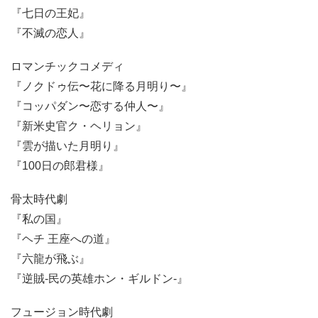
『七日の王妃』
『不滅の恋⼈』
ロマンチックコメディ
『ノクドゥ伝〜花に降る月明り〜』
『コッパダン〜恋する仲⼈〜』
『新米史官ク・ヘリョン』
『雲が描いた月明り』
『100日の郎君様』
骨太時代劇
『私の国』
『ヘチ 王座への道』
『六龍が⾶ぶ』
『逆賊-⺠の英雄ホン・ギルドン-』
フュージョン時代劇