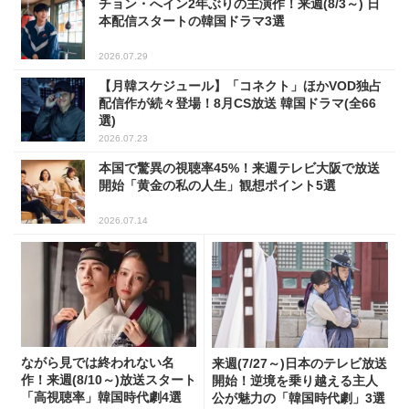
チョン・へイン2年ぶりの主演作！来週(8/3～) 日
本配信スタートの韓国ドラマ3選
2026.07.29
【月韓スケジュール】「コネクト」ほかVOD独占
配信作が続々登場！8月CS放送 韓国ドラマ(全66
選)
2026.07.23
本国で驚異の視聴率45%！来週テレビ大阪で放送
開始「黄金の私の人生」観想ポイント5選
2026.07.14
ながら見では終われない名
来週(7/27～)日本のテレビ放送
作！来週(8/10～)放送スタート
開始！逆境を乗り越える主人
「高視聴率」韓国時代劇4選
公が魅力の「韓国時代劇」3選