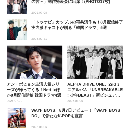
の宮－」制作発表会に出席！(PHOTO17枚)
2026.07.08
「トッケビ」カップルの再共演作も！8月配信終了
実力派キャストが贈る「韓国ドラマ」5選
2026.07.31
アン・ボヒョン主演人気シリ
ALPHA DRIVE ONE、2ndミ
ーズが帰ってくる！Netflixほ
ニアルバム「UNBREAKABLE
か8月配信開始 韓国ドラマ4選
: 少年BEAST」新ビジュアル
解禁！
2026.07.30
2026.08.06
WAYF BOYS、8月7日デビュー！「WAYF BOYS
DO」で新たなK-POPを宣言
2026.08.06