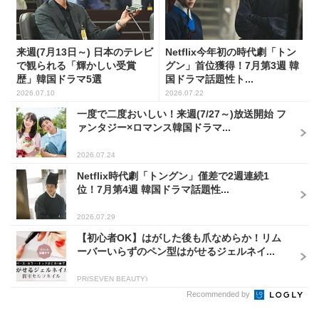
来週(7月13日～) 日本のテレビ
Netflix今年初の時代劇「トン
で観られる「輝かしい受賞
グン」首位獲得！7月第3週 韓
歴」韓国ドラマ5選
国ドラマ話題性ト...
2026.07.10
2026.07.22
一度で二度おいしい！来週(7/27～)放送開始 フ
ァンタジー×ロマンス韓国ドラマ...
2026.07.24
Netflix時代劇「トングン」僅差で2週連続1
位！7月第4週 韓国ドラマ話題性...
2026.07.29
【初心者OK】はがした後も爪なめらか！リム
ーバーいらずのペン型はがせるジェルネイ...
PR(SEVEN BEAUTY)
Recommended by