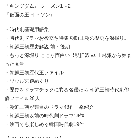
『キングダム』 シーズン1～2
『仮面の王 イ・ソン』
・時代劇基礎用語集
・時代劇ドラマお役⽴ち特集 朝鮮王朝の歴史を深掘り。
・朝鮮王朝歴史解説 前・後期
・もっと深堀り ここが面⽩い︕勲旧派 vs ⼠林派から始ま
った党争
・朝鮮王朝歴代王ファイル
・ソウル宮殿めぐり
・歴史をドラマチックに彩る名優たち 朝鮮王朝時代劇俳
優ファイル28⼈
・朝鮮王朝が舞台のドラマ48作一挙紹介
・朝鮮王朝以前の時代劇ドラマ14作
・映画でも楽しめる韓国時代劇19作