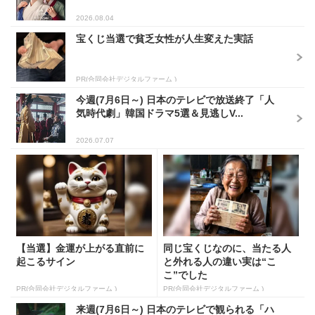
2026.08.04
宝くじ当選で貧乏女性が人生変えた実話
PR(合同会社デジタルファーム )
今週(7月6日～) 日本のテレビで放送終了「人
気時代劇」韓国ドラマ5選＆見逃しV...
2026.07.07
【当選】金運が上がる直前に
同じ宝くじなのに、当たる人
起こるサイン
と外れる人の違い実は“こ
こ”でした
PR(合同会社デジタルファーム )
PR(合同会社デジタルファーム )
来週(7月6日～) 日本のテレビで観られる「ハ