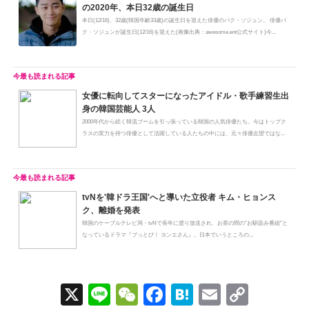
の2020年、本日32歳の誕生日
本日(12/16)、32歳(韓国年齢33歳)の誕生日を迎えた俳優のパク・ソジュン。 俳優パ
ク・ソジュンが誕生日(12/16)を迎えた(画像出典：awesome.ent公式サイト)今...
女優に転向してスターになったアイドル・歌手練習生出
身の韓国芸能人 3人
2000年代から続く韓流ブームを引っ張っている韓国の人気俳優たち。今はトップク
ラスの実力を持つ俳優として活躍している人たちの中には、元々俳優志望ではな...
tvNを'韓ドラ王国'へと導いた立役者 キム・ヒョンス
ク、離婚を発表
韓国のケーブルテレビ局・tvNで長年に渡り放送され、お茶の間の"お馴染み番組"と
なっているドラマ『ブっとび！ ヨンエさん』。日本でいうところの...
X
Li
W
F
H
E
C