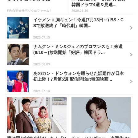
韓国ドラマ4選＆見逃...
PR(合同会社デジタルファーム )
2026.06.30
イケメン × 胸キュン！今週(7月13日～) BS・C
Sで放送終了「時代劇」韓国...
2026.07.13
ナムグン・ミン&ジュノのブロマンスも！来週
(8/10～)放送開始「好評」韓国ドラ...
2026.08.03
あのカン・ドンウォンを踊らせた話題作が日本
初上陸！7月第5週 配信開始の韓国映画...
2026.07.16