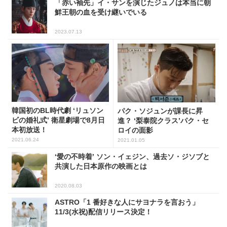
「赤い袖先」イ・サンを演じたジュノは本当に朝
鮮王朝の血を受け継いでいる
2023.07.13
韓国初のBL時代劇 ‘リュソン
パク・ソジュンが課長に昇
ビの婚礼式’ 衛星劇場で8月日
進？ ‘梨泰院クラス’パク・セ
本初放送！
ロイの面影
2021.06.24
2021.01.05
‘愛の不時着’ ソン・イェジン、過去ソ・ジソブと
共演した日本原作の映画とは
2020.08.03
ASTRO「1 番好きな人にサヨナラを言おう」
11/3(水祝)配信リリース決定！