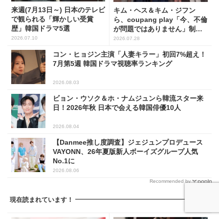
来週(7月13日～) 日本のテレビ
キム・ヘス＆キム・ジフン
で観られる「輝かしい受賞
ら、coupang play「今、不倫
歴」韓国ドラマ5選
が問題ではありません」制作
発表会に出席！(PHOTO15枚)
2026.07.10
2026.07.28
コン・ヒョジン主演「人妻キラー」初回7%超え！
7月第5週 韓国ドラマ視聴率ランキング
2026.08.03
ビョン・ウソク＆ホ・ナムジュンら韓流スター来
日！2026年秋 日本で会える韓国俳優10人
2026.08.04
【Danmee推し度調査】ジェジュンプロデュース
VAYONN、26年夏版新人ボーイズグループ人気
No.1に
2026.08.06
Recommended by
現在読まれています！