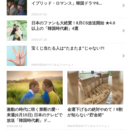
イブリッド・ロマンス」韓国ドラマ6...
2026.07.01
日本のファンも大絶賛！8月CS放送開始 ★4.0
以上の「韓国時代劇」4選
2026.07.16
宝くじ当たる人は“たまたま”じゃない?!
PR(合同会社デジタルファーム )
激動の時代に咲く禁断の愛‥
金運下げるの絶対やめて！9割
来週(6月15日) 日本のテレビで
が知らない“貯金術”
放送「韓国時代劇」ド...
2026.06.12
PR(合同会社デジタルファーム )