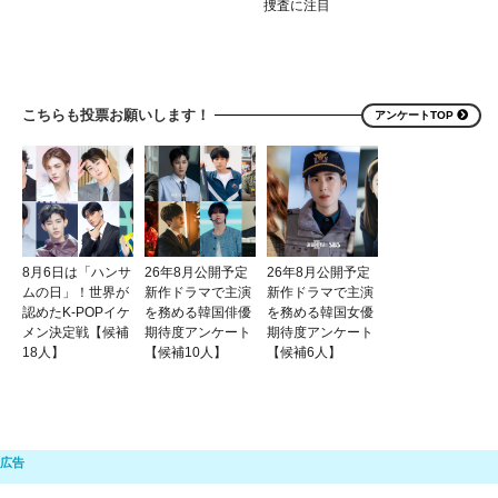
捜査に注目
こちらも投票お願いします！
アンケートTOP
8月6日は「ハンサ
26年8月公開予定
26年8月公開予定
ムの日」！世界が
新作ドラマで主演
新作ドラマで主演
認めたK-POPイケ
を務める韓国俳優
を務める韓国女優
メン決定戦【候補
期待度アンケート
期待度アンケート
18人】
【候補10人】
【候補6人】