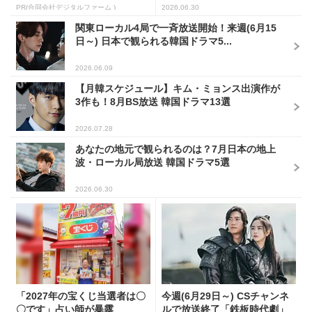
PR(合同会社デジタルファーム )
2026.06.30
関東ローカル4局で一斉放送開始！来週(6月15
日～) 日本で観られる韓国ドラマ5...
2026.06.09
【月韓スケジュール】キム・ミョンス出演作が
3作も！8月BS放送 韓国ドラマ13選
2026.07.28
あなたの地元で観られるのは？7月日本の地上
波・ローカル局放送 韓国ドラマ5選
2026.06.30
「2027年の宝くじ当選者は〇
今週(6月29日～) CSチャンネ
〇です」占い師が暴露
ルで放送終了「鉄板時代劇」