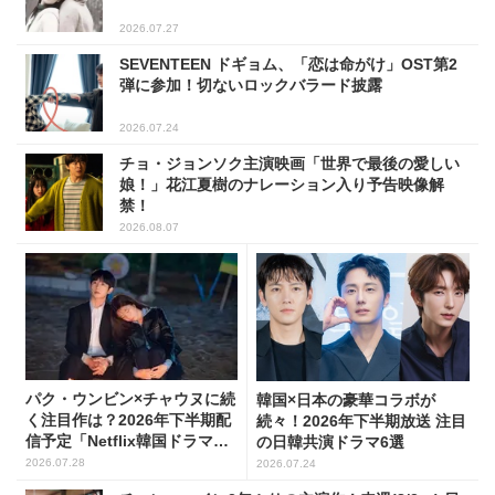
2026.07.27
SEVENTEEN ドギョム、「恋は命がけ」OST第2
弾に参加！切ないロックバラード披露
2026.07.24
チョ・ジョンソク主演映画「世界で最後の愛しい
娘！」花江夏樹のナレーション入り予告映像解
禁！
2026.08.07
パク・ウンビン×チャウヌに続
韓国×日本の豪華コラボが
く注目作は？2026年下半期配
続々！2026年下半期放送 注目
信予定「Netflix韓国ドラマ」8
の日韓共演ドラマ6選
選
2026.07.28
2026.07.24