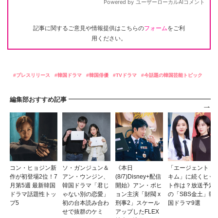
記事に関するご意見や情報提供はこちらの
フォーム
をご利
用ください。
プレスリリース
韓国ドラマ
韓国俳優
TVドラマ
今話題の韓国芸能トピック
編集部おすすめ記事
コン・ヒョジン新
ソ・ガンジュン＆
《本日
「エージェント・
作が初登場2位！7
アン・ウンジン、
(8/7)Disney+配信
キム」に続くヒッ
月第5週 最新韓国
韓国ドラマ「君じ
開始》アン・ボヒ
ト作は？放送予定
ドラマ話題性トッ
ゃない別の恋愛」
ョン主演「財閥 x
の「SBS金土」韓
プ5
初の台本読み合わ
刑事2」スケール
国ドラマ9選
せで抜群のケミ
アップしたFLEX