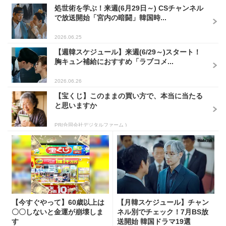
処世術を学ぶ！来週(6月29日～) CSチャンネル
で放送開始「宮内の暗闘」韓国時...
2026.06.25
【週韓スケジュール】来週(6/29～)スタート！
胸キュン補給におすすめ「ラブコメ...
2026.06.26
【宝くじ】このままの買い方で、本当に当たる
と思いますか
PR(合同会社デジタルファーム )
【今すぐやって】60歳以上は
【月韓スケジュール】チャン
〇〇しないと金運が崩壊しま
ネル別でチェック！7月BS放
す
送開始 韓国ドラマ19選