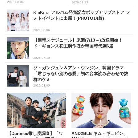
2026.08.04
2026.07.23
KiiiKiii、アルバム発売記念ポップアップストア フ
ォトイベントに出席！(PHOTO14枚)
2026.08.06
【週韓スケジュール】来週(7/13～)放送開始！
ド・ギョンス初主演作ほか韓国時代劇6選
2026.07.10
ソ・ガンジュン＆アン・ウンジン、韓国ドラマ
「君じゃない別の恋愛」初の台本読み合わせで抜
群のケミ
2026.08.05
【Danmee推し度調査】「ワ
AND2BLE キム・ギュビン、