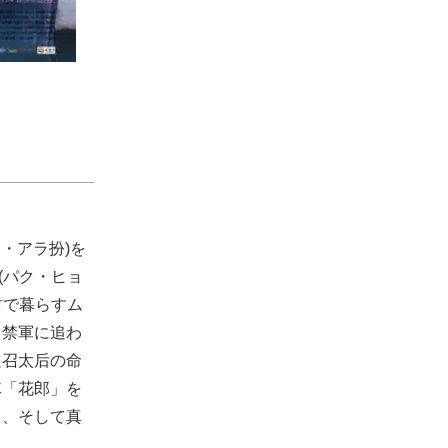
・アラ扮)を
(パク・ヒョ
村で暮らすム
し禁軍に追わ
只召太后の命
隊「花郎」を
ら、そして真