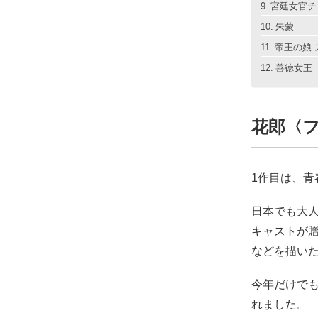
宮廷女官チ
朱蒙
帝王の娘 
善徳女王
花郎〈
1作目は、
日本でも大人
キャストが贈
などを描い
今年だけでも
れました。