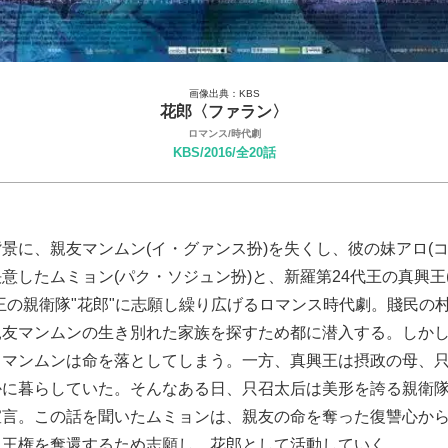
画像出典：KBS
花郎〈ファラン〉
ロマンス/時代劇
KBS/2016/全20話
景に、親友マンムン(イ・グァンス扮)を失くし、彼の妹アロ(コ
意したムミョン(パク・ソジュン扮)と、新羅第24代王の真興王
王の親衛隊"花郎"に志願し繰り広げるロマンス時代劇。賤民の
親友マンムンの生き別れた家族を探すため都に潜入する。しか
、マンムンは命を落としてしまう。一方、真興王は摂政の母、
かに暮らしていた。そんなある日、只召太后は美形を誇る親衛
宣言。この話を聞いたムミョンは、親友の命を奪った復讐心か
ら王権を奪還するため志願し、花郎として活動していく。