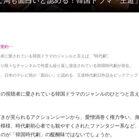
ビ局も面白いと認める！韓国ドラマ「王道」
者に愛されている韓国ドラマのジャンルと言えば、”時代劇”。
たり様々なチャンネルで何度も繰り返し放送されている韓国時代劇が存在。
、日本のテレビ局が「面白い」と認める、王道時代劇12作品をピックアップ
くの視聴者に愛されている韓国ドラマのジャンルのひとつと言え
ばきが見られるアクションシーンから、愛憎渦巻く権力争い、
愛模様、時代劇初心者でも観やすくされたファンタジー系など
るのが「韓国時代劇」の醍醐味ではないでしょうか。