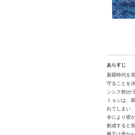
あらすじ
新羅時代を背
守ることを決
ンシク扮)が
ミョンは、
れてしまい
令により密
創成すると
興王は母か