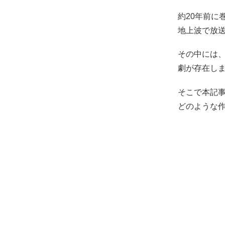
約20年前に
地上波で放
その中には
劇が存在し
そこで本記
どのような