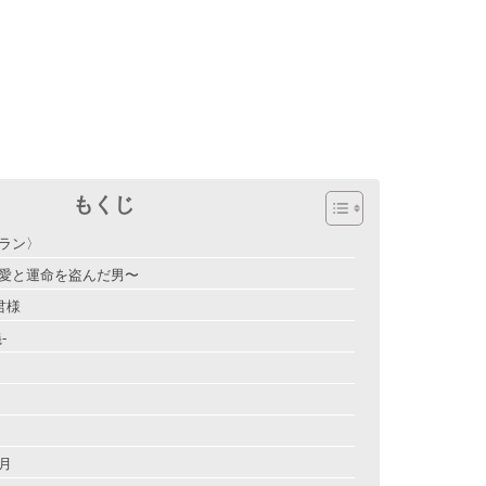
もくじ
ラン〉
愛と運命を盗んだ男〜
君様
-
月