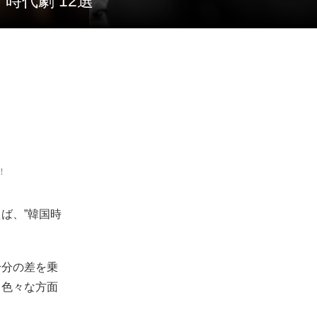
時代劇 12選
！
ば、”韓国時
身分の差を乗
、色々な方面