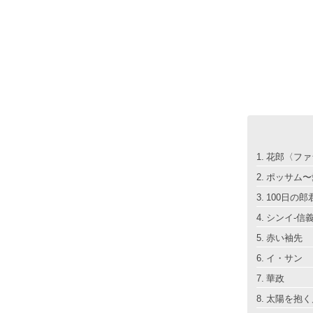
花郎〈ファ
ポッサム〜
100日の郎
シンイ-信義
赤い袖先
イ・サン
華政
太陽を抱く