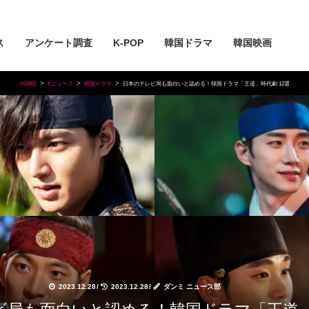
ス
アンケート調査
K-POP
韓国ドラマ
韓国映画
HOME
Kニュース
韓国ドラマ
日本のテレビ局も面白いと認める！韓国ドラマ「王道」時代劇 12選
2023.12.28
/
2023.12.28
/
ダンミ ニュース部