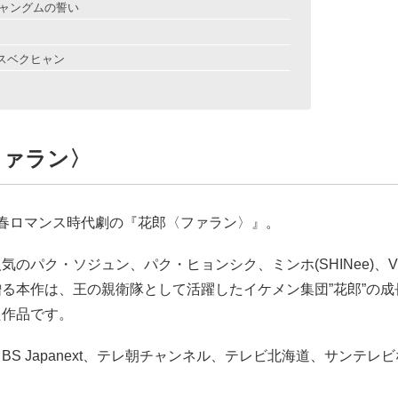
ャングムの誓い
スベクヒャン
ファラン〉
青春ロマンス時代劇の『花郎〈ファラン〉』。
気のパク・ソジュン、パク・ヒョンシク、ミンホ(SHINee)、V(
る本作は、王の親衛隊として活躍したイケメン集団”花郎”の成
た作品です。
BS Japanext、テレ朝チャンネル、テレビ北海道、サンテレ