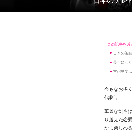
日本のテレ
日本の視聴
長年にわ
本記事では
今もなお多
代劇”。
華麗な剣さ
り越えた恋
から楽しめ