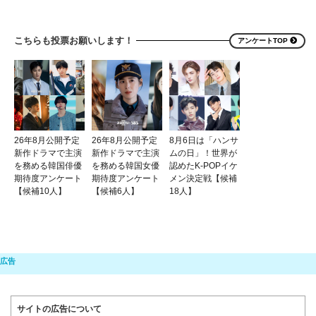
こちらも投票お願いします！
アンケートTOP
26年8月公開予定
26年8月公開予定
8月6日は「ハンサ
新作ドラマで主演
新作ドラマで主演
ムの日」！世界が
を務める韓国俳優
を務める韓国女優
認めたK-POPイケ
期待度アンケート
期待度アンケート
メン決定戦【候補
【候補10人】
【候補6人】
18人】
サイトの広告について