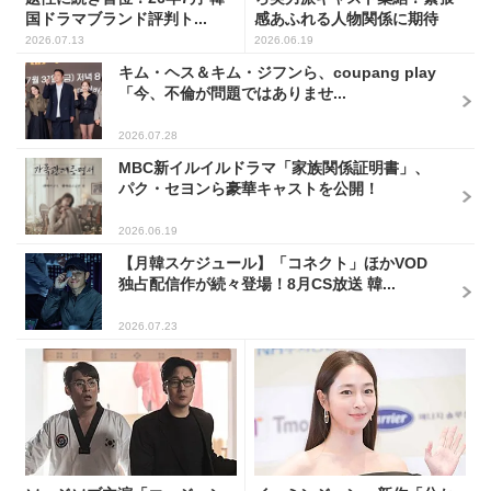
国ドラマブランド評判ト...
感あふれる人物関係に期待
2026.07.13
2026.06.19
キム・ヘス＆キム・ジフンら、coupang play
「今、不倫が問題ではありませ...
2026.07.28
MBC新イルイルドラマ「家族関係証明書」、
パク・セヨンら豪華キャストを公開！
2026.06.19
【月韓スケジュール】「コネクト」ほかVOD
独占配信作が続々登場！8月CS放送 韓...
2026.07.23