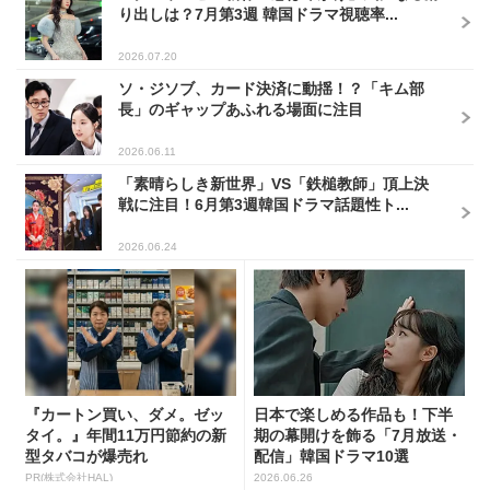
り出しは？7月第3週 韓国ドラマ視聴率...
2026.07.20
ソ・ジソブ、カード決済に動揺！？「キム部
長」のギャップあふれる場面に注目
2026.06.11
「素晴らしき新世界」VS「鉄槌教師」頂上決
戦に注目！6月第3週韓国ドラマ話題性ト...
2026.06.24
『カートン買い、ダメ。ゼッ
日本で楽しめる作品も！下半
タイ。』年間11万円節約の新
期の幕開けを飾る「7月放送・
型タバコが爆売れ
配信」韓国ドラマ10選
PR(株式会社HAL)
2026.06.26