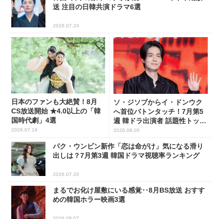
送 注目の日韓共演ドラマ6選
2026.07.24
日本のファンも大絶賛！8月
ソ・ジソブからイ・ドンウク
CS放送開始 ★4.0以上の「韓
へ首位バトンタッチ！7月第5
国時代劇」4選
週 韓ドラ出演者 話題性トップ
5
2026.07.16
2026.08.05
パク・ウンビン新作「恋は命がけ」気になる滑り
出しは？7月第3週 韓国ドラマ視聴率ランキング
2026.07.20
まるでお化け屋敷にいる感覚‥8月BS放送 おすす
めの韓国ホラー映画3選
2026.08.07