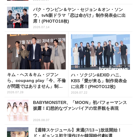
パク・ウンビン＆ヤン・セジョン＆オン・ソン
ウ、tvN新ドラマ「恋は命がけ」制作発表会に出
席！(PHOTO18枚)
2026.07.14
キム・ヘス＆キム・ジフン
ハ・ソクジン&EXID ハニ、
ら、coupang play「今、不倫
KBS「愛が来る」制作発表会
が問題ではありません」制作
に出席！(PHOTO12枚)
発表会に出席！(PHOTO15枚)
2026.07.28
2026.07.22
BABYMONSTER、「MOON」初パフォーマンス
披露！幻想的なヴァンパイアの世界観を表現
2026.08.07
【週韓スケジュール】来週(7/13～)放送開始！
ド・ギョンス初主演作ほか韓国時代劇6選