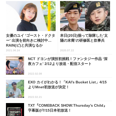
女優のユイ ‘ゴースト・ドクタ
本日(20日)揃って除隊した’太
ー’ 出演を前向きに検討中…
陽の末裔’の研修医と炊事兵
RAIN(ピ)と共演なるか
2021.06.24
2020.07.22
NCT ドヨンが演技初挑戦！ファンタジー作品 ‘深
夜カフェ’ 2/12より放送・配信スタート
2022.02.08
EXO カイがわかる！「KAI’s Bucket List」4/15
よりMnet初放送が決定！
2022.02.21
TXT『COMEBACK SHOW:Thursday’s Child』
字幕版が7/15日本初放送！