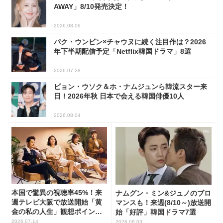
AWAY」8/10発売決定！
2026.08.06
パク・ウンビン×チャウヌに続く注目作は？2026
年下半期配信予定「Netflix韓国ドラマ」8選
2026.07.28
ビョン・ウソク＆ホ・ナムジュンら韓流スター来
日！2026年秋 日本で会える韓国俳優10人
2026.08.04
本国で驚異の視聴率45%！来
ナムグン・ミン&ジュノのブロ
週テレビ大阪で放送開始「黄
マンスも！来週(8/10～)放送開
金の私の人生」観想ポイント5
始「好評」韓国ドラマ7選
選
2026.07.14
2026.08.03