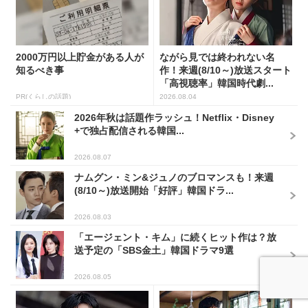
2000万円以上貯金がある人が
ながら見では終われない名
知るべき事
作！来週(8/10～)放送スタート
「高視聴率」韓国時代劇...
PR(くらしの話題)
2026.08.04
2026年秋は話題作ラッシュ！Netflix・Disney
+で独占配信される韓国...
2026.08.07
ナムグン・ミン&ジュノのブロマンスも！来週
(8/10～)放送開始「好評」韓国ドラ...
2026.08.03
「エージェント・キム」に続くヒット作は？放
送予定の「SBS金土」韓国ドラマ9選
2026.08.05