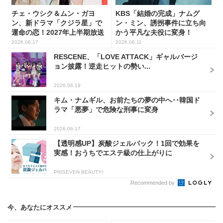
チェ・ウシク＆ムン・ガヨ
KBS「結婚の完成」ナムグ
ン、新ドラマ「クジラ星」で
ン・ミン、誘拐事件に立ち向
運命の恋！2027年上半期放送
かう平凡な夫役に変身！
2026.06.17
2026.06.11
RESCENE、「LOVE ATTACK」ギャルバージ
ョン披露！逆走ヒットの勢い...
2026.06.19
キム・ナムギル、お前たちの夢の中へ･･韓国ド
ラマ「悪夢」で危険な刑事に変身
2026.06.17
【透明感UP】炭酸ジェルパック！1回で効果を
実感！おうちでエステ級の仕上がりに
PR(SEVEN BEAUTY)
Recommended by
今、あなたにオススメ