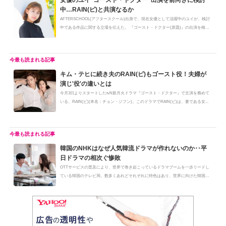
中…RAIN(ピ)と共演なるか
AFTERSCHOOL(アフタースクール)出身で、現在女優として活躍中のユイが、検討
中である作品に関する立場を伝えた。 『ゴースト・ドクター(原題)』の出演を検
討...
キム・テヒに続き夫のRAIN(ピ)もゴースト役！夫婦が
演じ'役'の違いとは
今月3日よりスタートしたtvN新月火ドラマ『ゴースト・ドクター』で主演を務めて
いる、RAIN(ピ)(本名：チョン・ジフン)。このドラマでRAIN(ピ)は、妻である女...
韓国のNHKはなぜ人気韓流ドラマが作れないのか‥平
日ドラマの相次ぐ惨敗
OTTサービスの普及により、世界で巻き起こっているドラマブームを一歩リードし
ている韓国のテレビ局。数多くあれどそれぞれに特色はあり、世界に向けた韓国
ド...