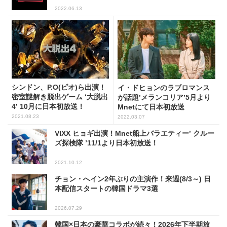
2022.06.13
シンドン、P.O(ピオ)ら出演！
イ・ドヒョンのラブロマンス
密室謎解き脱出ゲーム ‘大脱出
が話題’メランコリア’5月より
4’ 10月に日本初放送！
Mnetにて日本初放送
2021.08.23
2022.03.07
VIXX ヒョギ出演！Mnet船上バラエティー’ クルー
ズ探検隊 ’11/1より日本初放送！
2021.10.12
チョン・へイン2年ぶりの主演作！来週(8/3～) 日
本配信スタートの韓国ドラマ3選
2026.07.29
韓国×日本の豪華コラボが続々！2026年下半期放