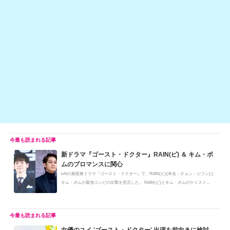
h
e
n
y
at
b
a
Li
o
n
o
k
k
新ドラマ『ゴースト・ドクター』RAIN(ピ) ＆ キム・ボ
ムのブロマンスに関心
tvNの新医療ドラマ『ゴースト・ドクター』で、RAIN(ピ)(本名：チョン・ジフン)と
キム・ボムが最強コンビの出撃を宣言した。 RAIN(ピ)とキム・ボムのケミスト...
女優のユイ 'ゴースト・ドクター' 出演を前向きに検討