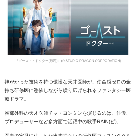
『ゴースト・ドクター(原題)』(© STUDIO DRAGON CORPORATION)
神がかった技術を持つ傲慢な天才医師が、使命感ゼロの金
持ち研修医に憑依しながら繰り広げられるファンタジー医
療ドラマ。
胸部外科の天才医師チャ・ヨンミンを演じるのは、俳優、
プロデューサーなど多方面で活躍中の歌手RAIN(ピ)。
医者の家系に生まれた出来損ないの研修医コ・スンタクを