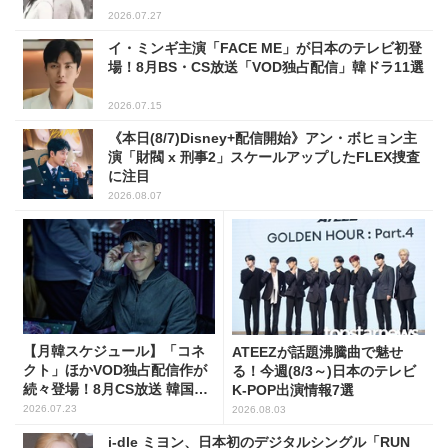
2026.07.27
イ・ミンギ主演「FACE ME」が日本のテレビ初登
場！8月BS・CS放送「VOD独占配信」韓ドラ11選
2026.07.15
《本日(8/7)Disney+配信開始》アン・ボヒョン主
演「財閥 x 刑事2」スケールアップしたFLEX捜査
に注目
2026.08.07
【月韓スケジュール】「コネ
ATEEZが話題沸騰曲で魅せ
クト」ほかVOD独占配信作が
る！今週(8/3～)日本のテレビ
続々登場！8月CS放送 韓国ド
K-POP出演情報7選
ラマ(全66選)
2026.07.23
2026.08.03
i-dle ミヨン、日本初のデジタルシングル「RUN