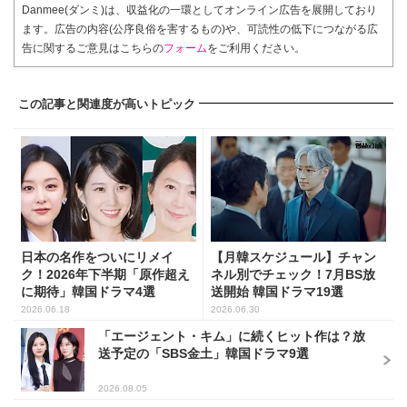
Danmee(ダンミ)は、収益化の一環としてオンライン広告を展開しており
ます。広告の内容(公序良俗を害するもの)や、可読性の低下につながる広
告に関するご意見はこちらの
フォーム
をご利用ください。
この記事と関連度が高いトピック
日本の名作をついにリメイ
【月韓スケジュール】チャン
ク！2026年下半期「原作超え
ネル別でチェック！7月BS放
に期待」韓国ドラマ4選
送開始 韓国ドラマ19選
2026.06.18
2026.06.30
「エージェント・キム」に続くヒット作は？放
送予定の「SBS金土」韓国ドラマ9選
2026.08.05