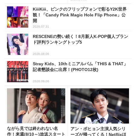
KiiiKiii、ピンクのフリップフォンで彩るY2K世界
観！「Candy Pink Magic Hole Flip Phone」公
開
2026.07.31
RESCENEの勢い続く！8月新人K-POP個人ブラン
ド評判ランキングトップ5
2026.08.06
Stray Kids、10thミニアルバム「THIS & THAT」
記者懇談会に出席！(PHOTO12枚)
2026.08.06
ながら見では終われない名
アン・ボヒョン主演人気シリ
作！来週(8/10～)放送スタート
ーズが帰ってくる！Netflixほ