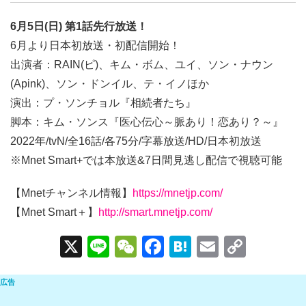
6月5日(日) 第1話先行放送！
6月より日本初放送・初配信開始！
出演者：RAIN(ピ)、キム・ボム、ユイ、ソン・ナウン
(Apink)、ソン・ドンイル、テ・イノほか
演出：プ・ソンチョル『相続者たち』
脚本：キム・ソンス『医心伝心～脈あり！恋あり？～』
2022年/tvN/全16話/各75分/字幕放送/HD/日本初放送
※Mnet Smart+では本放送&7日間見逃し配信で視聴可能
【Mnetチャンネル情報】
https://mnetjp.com/
【Mnet Smart＋】
http://smart.mnetjp.com/
X
Li
W
F
H
E
C
n
e
a
at
m
o
e
C
c
e
ail
p