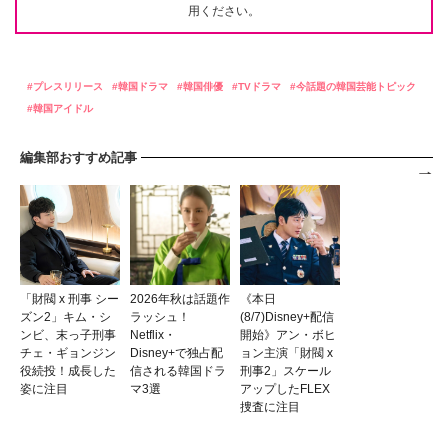
用ください。
プレスリリース
韓国ドラマ
韓国俳優
TVドラマ
今話題の韓国芸能トピック
韓国アイドル
編集部おすすめ記事
「財閥 x 刑事 シー
2026年秋は話題作
《本日
ズン2」キム・シ
ラッシュ！
(8/7)Disney+配信
ンビ、末っ子刑事
Netflix・
開始》アン・ボヒ
チェ・ギョンジン
Disney+で独占配
ョン主演「財閥 x
役続投！成長した
信される韓国ドラ
刑事2」スケール
姿に注目
マ3選
アップしたFLEX
捜査に注目