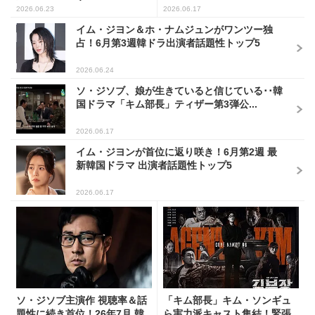
2026.06.23
2026.06.17
イム・ジヨン＆ホ・ナムジュンがワンツー独
占！6月第3週韓ドラ出演者話題性トップ5
2026.06.24
ソ・ジソブ、娘が生きていると信じている･･韓
国ドラマ「キム部長」ティザー第3弾公...
2026.06.17
イム・ジヨンが首位に返り咲き！6月第2週 最
新韓国ドラマ 出演者話題性トップ5
2026.06.17
ソ・ジソブ主演作 視聴率＆話
「キム部長」キム・ソンギュ
題性に続き首位！26年7月 韓
ら実力派キャスト集結！緊張