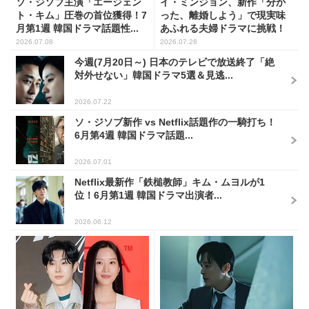
ソ・ジソブ主演「エージェン
イ・ミンジョン、新作「分か
ト・キム」圧巻の首位獲得！7
った、離婚しよう」で現実味
月第1週 韓国ドラマ話題性...
あふれる夫婦ドラマに挑戦！
2026.07.08
2026.07.28
今週(7月20日～) 日本のテレビで放送終了「絶
対外せない」韓国ドラマ5選＆見逃...
2026.07.22
ソ・ジソブ新作 vs Netflix話題作の一騎打ち！
6月第4週 韓国ドラマ話題...
2026.07.01
Netflix最新作「鉄槌教師」キム・ムヨルが1
位！6月第1週 韓国ドラマ出演者...
2026.06.12