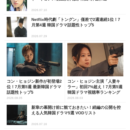
2026.07.10
Netflix時代劇「トングン」僅差で2週連続1位！7
月第4週 韓国ドラマ話題性トップ5
2026.07.29
コン・ヒョジン新作が初登場2
コン・ヒョジン主演「人妻キ
位！7月第5週 最新韓国ドラマ
ラー」初回7%超え！7月第5週
話題性トップ5
韓国ドラマ視聴率ランキング
2026.08.05
2026.08.03
新章の幕開け前に観ておきたい！続編の公開を控
える人気韓国ドラマ5選 VODリスト
2026.07.16