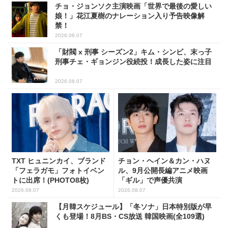
チョ・ジョンソク主演映画「世界で最後の愛しい
娘！」花江夏樹のナレーション入り予告映像解
禁！
2026.08.07
「財閥 x 刑事 シーズン2」キム・シンビ、末っ子
刑事チェ・ギョンジン役続投！成長した姿に注目
2026.08.07
TXT ヒュニンカイ、ブランド
チョン・ヘイン＆カン・ハヌ
「フェラガモ」フォトイベン
ル、9月公開長編アニメ映画
トに出席！(PHOTO8枚)
「ギル」で声優共演
2026.08.07
2026.08.07
【月韓スケジュール】「冬ソナ」日本特別版が早
くも登場！8月BS・CS放送 韓国映画(全109選)