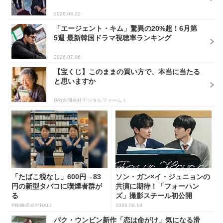
2026.06.22
「エージェント・キム」驚異の20%超！6月第
5週 最新韓国ドラマ視聴率ランキング
2026.07.06
【宝くじ】このままの買い方で、本当に当たる
と思いますか
PR(合同会社デジタルファーム )
「たばこ税なし」600円→83
ソン・ガン×イ・ジュニョンの
円の新型タバコに喫煙者群が
共演に期待！「フォーハン
る
ズ」撮影スチール初公開
PR(株式会社HAL)
2026.06.18
パク・ウンビン新作「恋は命がけ」気になる滑