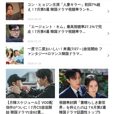
コン・ヒョジン主演「人妻キラー」初回7%超
え！7月第5週 韓国ドラマ視聴率ランキ...
2026.08.03
「エージェント・キム」最高視聴率27.1%で完
走！7月第4週 韓国ドラマ視聴率ラ...
2026.07.27
一度で二度おいしい！来週(7/27～)放送開始 フ
ァンタジー×ロマンス韓国ドラマ...
2026.07.24
【月韓スケジュール】VOD配
視聴率好調「素晴らしき新世
信作がついに！7月CS放送開
界」を抑えたのは？6月第2週
始 韓国ドラマ(全62選...
韓国ドラマ話題性トップ5