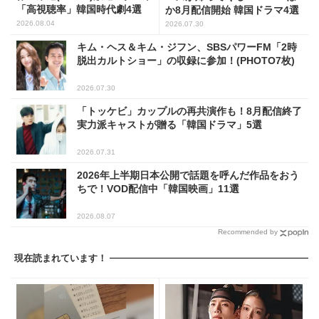
「高視聴率」韓国時代劇4選
か8月配信開始 韓国ドラマ4選
2026.08.04
2026.07.30
キム・ヘス＆キム・ジフン、SBSパワーFM「2時
脱出カルトショー」の収録に参加！(PHOTO7枚)
2026.07.30
「トッケビ」カップルの再共演作も！8月配信終了
実力派キャストが贈る「韓国ドラマ」5選
2026.07.31
2026年上半期日本公開で話題を呼んだ作品をおう
ちで！VOD配信中「韓国映画」11選
2026.08.07
Recommended by
現在読まれています！