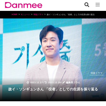
HOME
Kニュース
韓国ドラマ
故イ・ソンギュンさん 「役者」としての生涯を振り返る
韓国ドラマ
2023.12.27
/
2023.12.28
/
編集長コラム
故イ・ソンギュンさん 「役者」としての生涯を振り返る