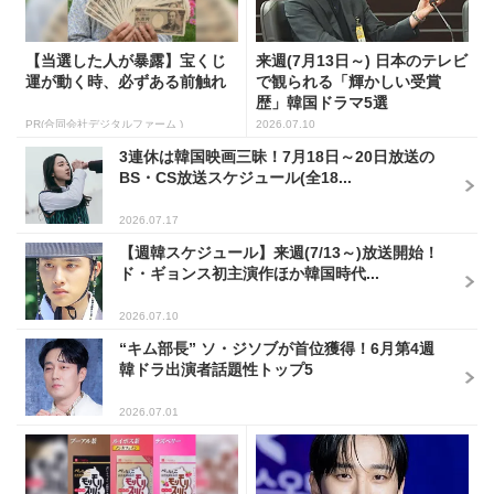
【当選した人が暴露】宝くじ
来週(7月13日～) 日本のテレビ
運が動く時、必ずある前触れ
で観られる「輝かしい受賞
歴」韓国ドラマ5選
PR(合同会社デジタルファーム )
2026.07.10
3連休は韓国映画三昧！7月18日～20日放送の
BS・CS放送スケジュール(全18...
2026.07.17
【週韓スケジュール】来週(7/13～)放送開始！
ド・ギョンス初主演作ほか韓国時代...
2026.07.10
“キム部長” ソ・ジソブが首位獲得！6月第4週
韓ドラ出演者話題性トップ5
2026.07.01