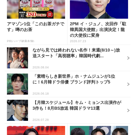
アマゾン1位「このお茶ガチで
2PM イ・ジュノ、次回作「駐
す」噂のお茶
韓異国大使館」出演決定！龍
の大使役に変身
PR(ハーブ健康本舗)
2026.07.23
ながら見では終われない名作！来週(8/10～)放
送スタート「高視聴率」韓国時代劇...
2026.08.04
「素晴らしき新世界」ホ・ナムジュンが1位
に！6月韓ドラ俳優 ブランド評判トップ5
2026.06.18
【月韓スケジュール】キム・ミョンス出演作が
3作も！8月BS放送 韓国ドラマ13選
2026.07.28