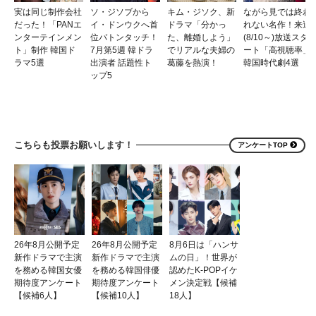
実は同じ制作会社
ソ・ジソブから
キム・ジソク、新
ながら見では終わ
だった！「PANエ
イ・ドンウクへ首
ドラマ「分かっ
れない名作！来週
ンターテインメン
位バトンタッチ！
た、離婚しよう」
(8/10～)放送スタ
ト」制作 韓国ド
7月第5週 韓ドラ
でリアルな夫婦の
ート「高視聴率」
ラマ5選
出演者 話題性ト
葛藤を熱演！
韓国時代劇4選
ップ5
こちらも投票お願いします！
アンケートTOP
26年8月公開予定
26年8月公開予定
8月6日は「ハンサ
新作ドラマで主演
新作ドラマで主演
ムの日」！世界が
を務める韓国女優
を務める韓国俳優
認めたK-POPイケ
期待度アンケート
期待度アンケート
メン決定戦【候補
【候補6人】
【候補10人】
18人】