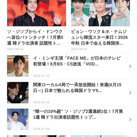
ソ・ジソブからイ・ドンウク
ビョン・ウソク＆ホ・ナムジ
へ首位バトンタッチ！7月第5
ュンら韓流スター来日！2026
週 韓ドラ出演者 話題性ト...
年秋 日本で会える韓国俳...
2026.08.05
2026.08.04
イ・ミンギ主演「FACE ME」が日本のテレビ
初登場！8月BS・CS放送「VOD...
2026.07.15
関東ローカル4局で一斉放送開始！来週(6月15
日～) 日本で観られる韓国ドラマ5...
2026.06.09
“唯一の10%超” ソ・ジソブ2週連続1位！7月第
1週 韓ドラ出演者話題性トップ...
2026.07.08