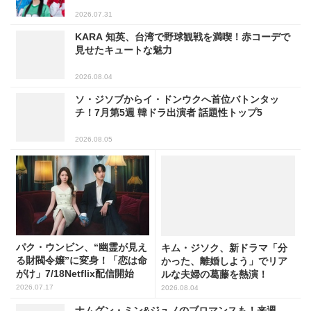
2026.07.31
KARA 知英、台湾で野球観戦を満喫！赤コーデで
見せたキュートな魅力
2026.08.04
ソ・ジソブからイ・ドンウクへ首位バトンタッ
チ！7月第5週 韓ドラ出演者 話題性トップ5
2026.08.05
パク・ウンビン、“幽霊が見え
キム・ジソク、新ドラマ「分
る財閥令嬢”に変身！「恋は命
かった、離婚しよう」でリア
がけ」7/18Netflix配信開始
ルな夫婦の葛藤を熱演！
2026.07.17
2026.08.04
ナムグン・ミン&ジュノのブロマンスも！来週