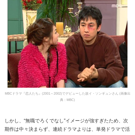
MBCドラマ『恋人たち』(2001～2002)でデビューした故イ・ソンギュンさん (画像出
典：MBC)
しかし、“無職でろくでなし”イメージが強すぎたため、次
期作は中々決まらず、連続ドラマよりは、単発ドラマで活