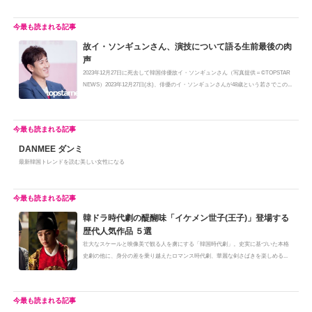
故イ・ソンギュンさん、演技について語る生前最後の肉
声
2023年12月27日に死去して韓国俳優故イ・ソンギュンさん（写真提供＝©TOPSTAR
NEWS）2023年12月27日(水)、俳優のイ・ソンギュンさんが48歳という若さでこの...
DANMEE ダンミ
最新韓国トレンドを読む美しい女性になる
韓ドラ時代劇の醍醐味「イケメン世子(王子)」登場する
歴代人気作品 ５選
壮大なスケールと映像美で観る人を虜にする「韓国時代劇」。史実に基づいた本格
史劇の他に、身分の差を乗り越えたロマンス時代劇、華麗な剣さばきを楽しめる...