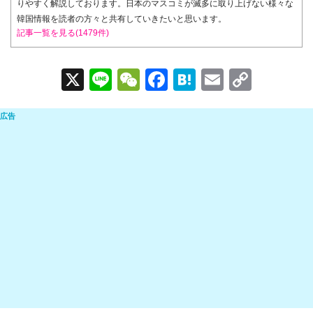
りやすく解説しております。日本のマスコミが滅多に取り上げない様々な
韓国情報を読者の方々と共有していきたいと思います。
記事一覧を見る(1479件)
X
Li
W
F
H
E
C
n
e
a
at
m
o
e
C
c
e
ail
p
h
e
n
y
at
b
a
Li
o
n
o
k
k