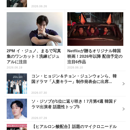
2026.06.26
2PM イ・ジュノ、まるで写真
Netflixが贈るオリジナル韓国
集のワンカット！洗練ビジュ
映画！2026年以降 配信予定の
アルに注目
注目6作品
2026.06.19
2026.06.10
コン・ヒョジン＆チョン・ジュンウォンら、韓
国ドラマ「人妻キラー」制作発表会に出席...
2026.07.30
ソ・ジソブが1位に返り咲き！7月第4週 韓国ド
ラマ出演者 話題性トップ5
2026.07.29
【ヒアルロン酸配合】話題のマイクロニードル