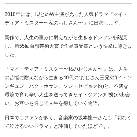
2018年には、IUとのW主演が光った人気ドラマ『マイ・
ディア・ミスター〜私のおじさん〜 』に出演します。
同作で、人生の重みに耐えながら生きるドンフンを熱演
し、第55回百想芸術大賞で作品賞受賞という快挙に導きま
した。
『マイ・ディア・ミスター〜私のおじさん〜 』は、人生
の苦悩に耐えながら生きる40代の“おじさん三兄弟”(イ・ソ
ンギュン、パク・ホサン、ソン・セビョク扮)と、不遇な
環境で育ち辛い人生を送ってきたイ・ジアン(IU扮)が出会
い、お互いを通じて人生を癒していく物語。
日本でもファンが多く、音楽家の坂本龍一さんも「切なく
て泣けるいいドラマ」と評価していたほどです。