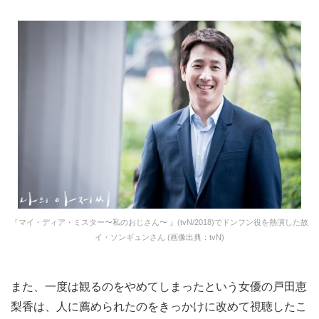
『マイ・ディア・ミスター〜私のおじさん〜 』(tvN/2018)でドンフン役を熱演した故
イ・ソンギュンさん (画像出典：tvN)
また、一度は観るのをやめてしまったという女優の戸田恵
梨香は、人に薦められたのをきっかけに改めて視聴したこ