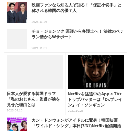
映画ファンなら知る人ぞ知る！「保証小切手」と
称される韓国の名優７人
2024.11.29
チョ・ジョンソク 医師から弁護士へ！ 法律のベテ
ラン勢からWサポート
2021.11.01
日本人が愛する韓国ドラマ
Netflixを猛追中のApple TV+
「私のおじさん」監督が涙を
トップバッターは『Dr.ブレイ
見せた理由とは
ン』イ・ソンギュン
2023.04.16
2021.10.26
カン・ドンウォンがアイドルに変身！韓国映画
「ワイルド・シング」本日(7/31)Netflix配信開始