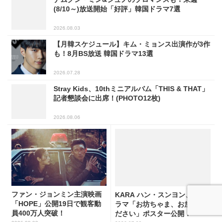
(8/10～)放送開始「好評」韓国ドラマ7選
2026.08.03
【月韓スケジュール】キム・ミョンス出演作が3作
も！8月BS放送 韓国ドラマ13選
2026.07.28
Stray Kids、10thミニアルバム「THIS & THAT」
記者懇談会に出席！(PHOTO12枚)
2026.08.06
ファン・ジョンミン主演映画
KARA ハン・スンヨン、新ド
「HOPE」公開19日で観客動
ラマ「お坊ちゃま、お放しく
員400万人突破！
ださい」ポスター公開！