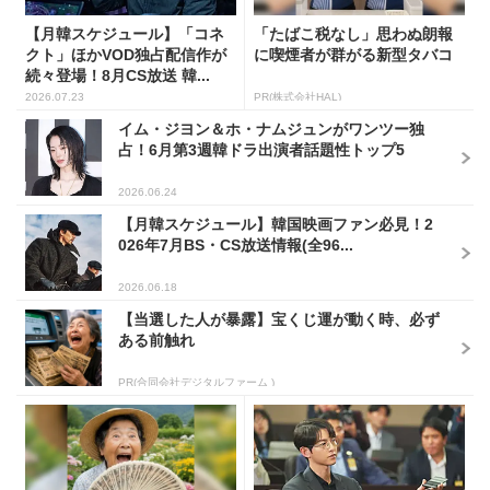
【月韓スケジュール】「コネ
「たばこ税なし」思わぬ朗報
クト」ほかVOD独占配信作が
に喫煙者が群がる新型タバコ
続々登場！8月CS放送 韓...
2026.07.23
PR(株式会社HAL)
イム・ジヨン＆ホ・ナムジュンがワンツー独
占！6月第3週韓ドラ出演者話題性トップ5
2026.06.24
【月韓スケジュール】韓国映画ファン必見！2
026年7月BS・CS放送情報(全96...
2026.06.18
【当選した人が暴露】宝くじ運が動く時、必ず
ある前触れ
PR(合同会社デジタルファーム )