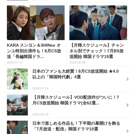
KARA スンヨン＆SHINee オ
【月韓スケジュール】チャン
ンユ特別出演作も！8月CS放
ネル別でチェック！7月BS放
送「長編韓国ドラ...
送開始 韓国ドラマ19選
2026.07.17
2026.06.30
日本のファンも大絶賛！8月CS放送開始 ★4.0
以上の「韓国時代劇」4選
2026.07.16
【月韓スケジュール】VOD配信作がついに！7
月CS放送開始 韓国ドラマ(全62選...
2026.06.23
日本で楽しめる作品も！下半期の幕開けを飾る
「7月放送・配信」韓国ドラマ10選