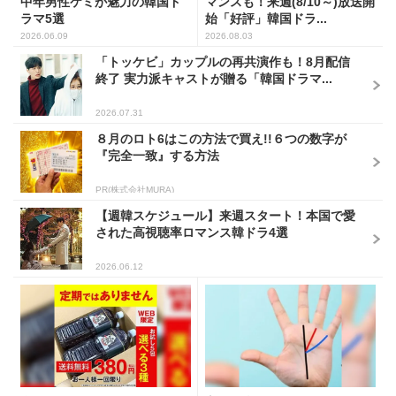
中年男性ケミが魅力の韓国ド
マンスも！来週(8/10～)放送開
ラマ5選
始「好評」韓国ドラ...
2026.06.09
2026.08.03
「トッケビ」カップルの再共演作も！8月配信
終了 実力派キャストが贈る「韓国ドラマ...
2026.07.31
８月のロト6はこの方法で買え!!６つの数字が
『完全一致』する方法
PR(株式会社MURA)
【週韓スケジュール】来週スタート！本国で愛
された高視聴率ロマンス韓ドラ4選
2026.06.12