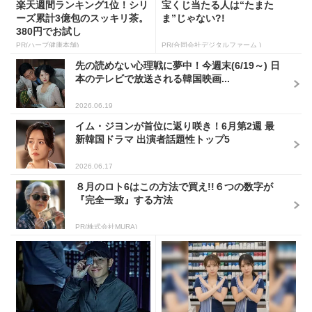
楽天週間ランキング1位！シリ
宝くじ当たる人は“たまた
ーズ累計3億包のスッキリ茶。
ま”じゃない?!
380円でお試し
PR(ハーブ健康本舗)
PR(合同会社デジタルファーム )
先の読めない心理戦に夢中！今週末(6/19～) 日
本のテレビで放送される韓国映画...
2026.06.19
イム・ジヨンが首位に返り咲き！6月第2週 最
新韓国ドラマ 出演者話題性トップ5
2026.06.17
８月のロト6はこの方法で買え!!６つの数字が
『完全一致』する方法
PR(株式会社MURA)