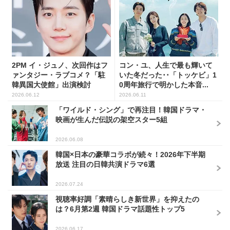
2PM イ・ジュノ、次回作はフ
コン・ユ、人生で最も輝いて
ァンタジー・ラブコメ？「駐
いた冬だった･･「トッケビ」1
韓異国大使館」出演検討
0周年旅行で明かした本音...
2026.06.12
2026.06.11
「ワイルド・シング」で再注目！韓国ドラマ・
映画が生んだ伝説の架空スター5組
2026.06.08
韓国×日本の豪華コラボが続々！2026年下半期
放送 注目の日韓共演ドラマ6選
2026.07.24
視聴率好調「素晴らしき新世界」を抑えたの
は？6月第2週 韓国ドラマ話題性トップ5
2026.06.17