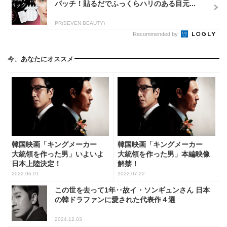
パッチ！貼るだでふっくらハリのある目元...
PR(SEVEN BEAUTY)
Recommended by
今、あなたにオススメ
韓国映画「キングメーカー
韓国映画「キングメーカー
大統領を作った男」いよいよ
大統領を作った男」本編映像
日本上陸決定！
解禁！
2022.06.01
2022.07.22
この世を去って1年‥故イ・ソンギュンさん 日本
の韓ドラファンに愛された代表作４選
2024.12.03