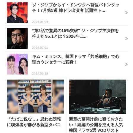
ソ・ジソブからイ・ドンウクへ首位バトンタッ
チ！7月第5週 韓ドラ出演者 話題性ト...
2026.08.05
“第2話で驚異の15%突破” ソ・ジソブ主演作を
抑えたNo.1とは？2026年上...
2026.07.01
キム・ミョンス、韓国ドラマ「共感細胞」で心
理カウンセラーに変身！
2026.06.18
「たばこ税なし」思わぬ朗報
新章の幕開け前に観ておきた
に喫煙者が群がる新型タバコ
い！続編の公開を控える人気
韓国ドラマ5選 VODリスト