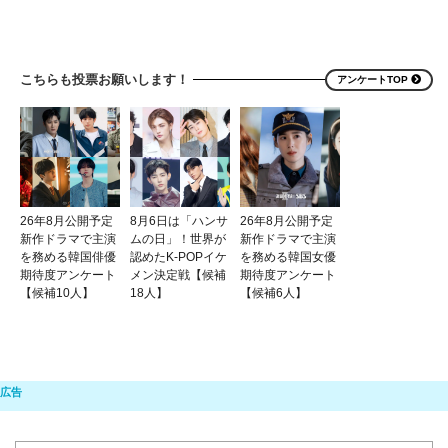
こちらも投票お願いします！
アンケートTOP
26年8月公開予定
8月6日は「ハンサ
26年8月公開予定
新作ドラマで主演
ムの日」！世界が
新作ドラマで主演
を務める韓国俳優
認めたK-POPイケ
を務める韓国女優
期待度アンケート
メン決定戦【候補
期待度アンケート
【候補10人】
18人】
【候補6人】