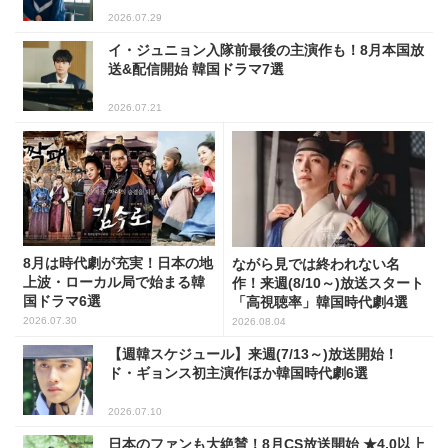
2026.07.29
イ・ジュニョン入隊前最後の主演作も！8月本国放
送&配信開始 韓国ドラマ7選
2026.07.21
8月は時代劇が充実！日本の地
ながら見では終われない名
上波・ローカル局で始まる韓
作！来週(8/10～)放送スタート
国ドラマ6選
「高視聴率」韓国時代劇4選
2026.07.30
2026.08.04
【週韓スケジュール】来週(7/13～)放送開始！
ド・ギョンス初主演作ほか韓国時代劇6選
2026.07.10
日本のファンも大絶賛！8月CS放送開始 ★4.0以上