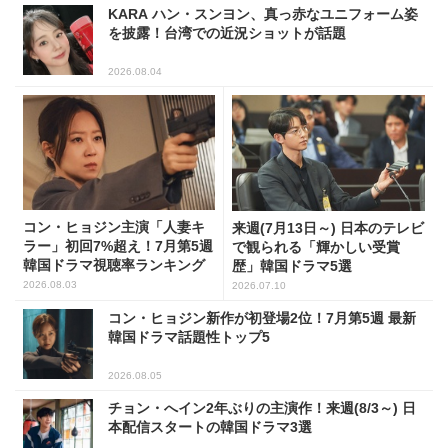
KARA ハン・スンヨン、真っ赤なユニフォーム姿
を披露！台湾での近況ショットが話題
2026.08.04
コン・ヒョジン主演「人妻キ
来週(7月13日～) 日本のテレビ
ラー」初回7%超え！7月第5週
で観られる「輝かしい受賞
韓国ドラマ視聴率ランキング
歴」韓国ドラマ5選
2026.08.03
2026.07.10
コン・ヒョジン新作が初登場2位！7月第5週 最新
韓国ドラマ話題性トップ5
2026.08.05
チョン・へイン2年ぶりの主演作！来週(8/3～) 日
本配信スタートの韓国ドラマ3選