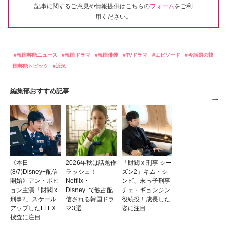
記事に関するご意見や情報提供はこちらの
フォーム
をご利
用ください。
韓国芸能ニュース
韓国ドラマ
韓国俳優
TVドラマ
エピソード
今話題の韓
国芸能トピック
近況
編集部おすすめ記事
《本日
2026年秋は話題作
「財閥 x 刑事 シー
(8/7)Disney+配信
ラッシュ！
ズン2」キム・シ
開始》アン・ボヒ
Netflix・
ンビ、末っ子刑事
ョン主演「財閥 x
Disney+で独占配
チェ・ギョンジン
刑事2」スケール
信される韓国ドラ
役続投！成長した
アップしたFLEX
マ3選
姿に注目
捜査に注目