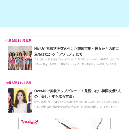
NiziUが挑戦状を突き付けた韓国市場‥彼女たちの前に
立ちはだかる「ツワモノ」たち
日本で高い人気を誇るガールズグループのNiziU(ニジュー)が、10月30日にシングル
『Press Play』を発売し、韓国デビューする。年々海外ファンも増えているだけ...
Over40で美貌アップグレード！見習いたい韓国女優5人
の「美しく年を取る方法」
近年、韓国ドラマでは女性が主人公のドラマが注目を浴び、日本でも人気を集めて
いる。劇中では韓国女優たちが高い演技力やその美貌を発揮しているが、その中...