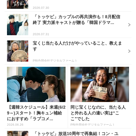
2026.07.30
「トッケビ」カップルの再共演作も！8月配信
終了 実力派キャストが贈る「韓国ドラマ...
2026.07.31
宝くじ当たる人だけがやっていること、教えま
す
PR(合同会社デジタルファーム )
【週韓スケジュール】来週(6/2
同じ宝くじなのに、当たる人
9～)スタート！胸キュン補給
と外れる人の違い実は“こ
におすすめ「ラブコメ...
こ”でした
2026.06.26
PR(合同会社デジタルファーム )
「トッケビ」放送10周年で再集結！コン・ユ