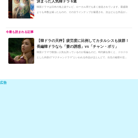
決まった人気韓ドラ 6選
at
b
a
Li
韓国ドラマは日本の地上波テレビ、ローカル局でも多く放送されています。最盛期
よりも本数は減ったものの、その分ラインナップが厳選され、次はどんな作品が...
o
n
o
k
k
【韓ドラの天秤】疲労度に比例してカタルシスも抜群！
長編韓ドラなら「妻の誘惑」vs「チャン・ボリ」
韓国ドラマで根強い人気を誇っているのが長編ものだ。時代劇を除くと、ドロドロ
とした内容の”マクチャンドラマ”といわれる作品がほとんどで、出生の秘密や交...