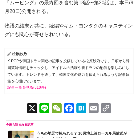
『ムービング』の最終回を含む第18話〜第20話は、本日(9
月20日)公開される。
物語の結末と共に、続編やキム・ヨンタクのキャスティン
グにも関心が寄せられている。
松原紗乃
K-POPや韓国ドラマ関連の記事を投稿している松原紗乃です。日頃から韓
国芸能情報をチェックし、アイドルの活躍や新ドラマの配信を楽しみにし
ています。トレンドを通して、韓国文化の魅力を伝えられるような記事執
筆を心掛けています。
記事一覧を見る(510件)
X
Li
W
F
H
E
C
n
e
a
at
m
o
e
C
c
e
ail
p
うちの地元で観られる？ 10月地上波ローカル局放送が
h
e
n
y