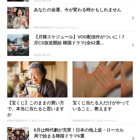
2026.06.19
あなたの金運、今が変わる時かもしれません
PR(合同会社デジタルファーム )
【月韓スケジュール】VOD配信作がついに！7
月CS放送開始 韓国ドラマ(全62選...
2026.06.23
【宝くじ】このままの買い方
宝くじ当たる人だけがやって
で、本当に当たると思います
いること、教えます
か
PR(合同会社デジタルファーム )
PR(合同会社デジタルファーム )
8月は時代劇が充実！日本の地上波・ローカル
局で始まる韓国ドラマ6選