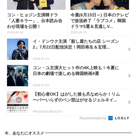
コン・ヒョジン主演韓ドラ
今週(6月15日～) 日本のテレビ
「人妻キラー」、台本読み合
で放送終了「ラブコメ」韓国
わせ現場を公開！
ドラマ5選＆見逃しV...
2026.06.18
2026.06.15
イ・ドンウク主演「殺し屋たちの店 シーズン
2」7月22日配信決定！岡田将生＆玄理...
2026.07.01
コン・ユ主演大ヒット作の4K上映も！今夏に
日本の劇場で楽しめる韓国映画4選
2026.07.02
【初心者OK】はがした後も爪なめらか！リム
ーバーいらずのペン型はがせるジェルネイ...
PR(SEVEN BEAUTY)
Recommended by
今、あなたにオススメ