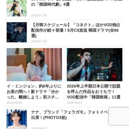
の「韓国時代劇」4選
2026.07.16
【月韓スケジュール】「コネクト」ほかVOD独占
配信作が続々登場！8月CS放送 韓国ドラマ(全66
選)
2026.07.23
イ・ミンジョン、約6年ぶりに
2026年上半期日本公開で話題
お茶の間へ！新ドラマ「分か
を呼んだ作品をおうちで！
った、離婚しよう」初スチー
VOD配信中「韓国映画」11選
ル公開
2026.08.03
2026.08.07
ナナ、ブランド「フェラガモ」フォトイベントに
出席！(PHOTO3枚)
2026.08.07