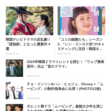
韓国テレビドラマの反乱劇！
「ユミの細胞たち」シーズン
「請負師」となった最新作 4
3、“シン・スンロク役”のキャ
選
スティングに注目！韓国ネッ
トが選ぶ理想の俳優とは？
2024.02.21
2025.04.01
2024年韓国ドラマトレントを読む！「ウェブ漫画
原作」次は「昔のドラマ」
2024.03.19
チョ・インソン&ハン・ヒョジュ、Disney＋「ム
ービング」の制作発表会に出席！(PHOTO12枚)
2023.08.04
大ヒット韓ドラ「ムービング」超能力少年を演じ