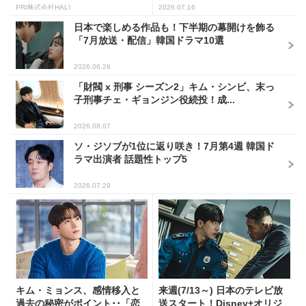
PR(株式会社HAL)
2026.07.16
日本で楽しめる作品も！下半期の幕開けを飾る
「7月放送・配信」韓国ドラマ10選
2026.06.26
「財閥 x 刑事 シーズン2」キム・シンビ、末っ
子刑事チェ・ギョンジン役続投！成...
2026.08.07
ソ・ジソブが1位に返り咲き！7月第4週 韓国ド
ラマ出演者 話題性トップ5
2026.07.29
キム・ミョンス、感情移入と
来週(7/13～) 日本のテレビ放
過去の秘密がポイント･･「恋
送スタート！Disney+オリジ