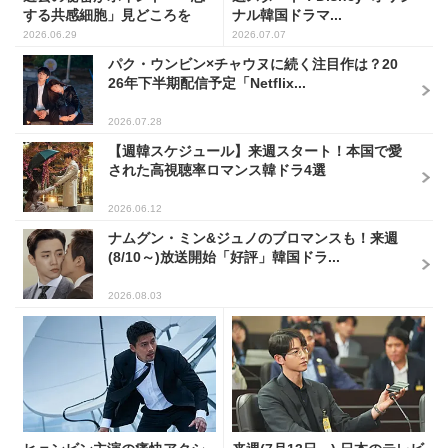
する共感細胞」見どころを
ナル韓国ドラマ...
語...
2026.06.29
2026.07.07
パク・ウンビン×チャウヌに続く注目作は？20
26年下半期配信予定「Netflix...
2026.07.28
【週韓スケジュール】来週スタート！本国で愛
された高視聴率ロマンス韓ドラ4選
2026.06.12
ナムグン・ミン&ジュノのブロマンスも！来週
(8/10～)放送開始「好評」韓国ドラ...
2026.08.03