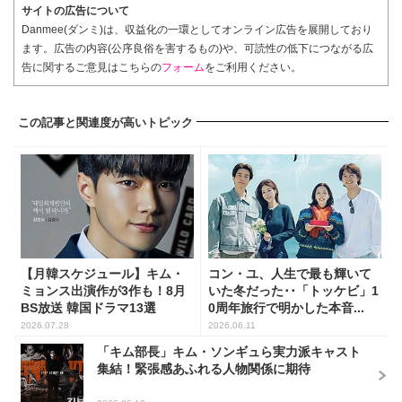
サイトの広告について
Danmee(ダンミ)は、収益化の一環としてオンライン広告を展開しており
ます。広告の内容(公序良俗を害するもの)や、可読性の低下につながる広
告に関するご意見はこちらの
フォーム
をご利用ください。
この記事と関連度が高いトピック
【月韓スケジュール】キム・
コン・ユ、人生で最も輝いて
ミョンス出演作が3作も！8月
いた冬だった･･「トッケビ」1
BS放送 韓国ドラマ13選
0周年旅行で明かした本音...
2026.07.28
2026.06.11
「キム部長」キム・ソンギュら実力派キャスト
集結！緊張感あふれる人物関係に期待