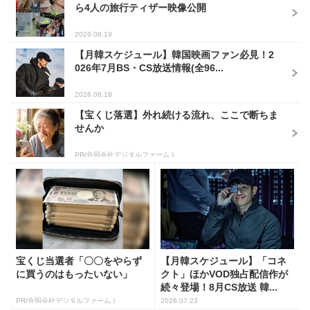
ら4人の旅行ティザー映像公開
2026.06.19
【月韓スケジュール】韓国映画ファン必見！2
026年7月BS・CS放送情報(全96...
2026.06.18
【宝くじ落選】外れ続ける流れ、ここで断ちま
せんか
PR(合同会社デジタルファーム )
宝くじ当選者「〇〇をやらず
【月韓スケジュール】「コネ
に買うのはもったいない」
クト」ほかVOD独占配信作が
続々登場！8月CS放送 韓...
PR(合同会社デジタルファーム )
2026.07.23