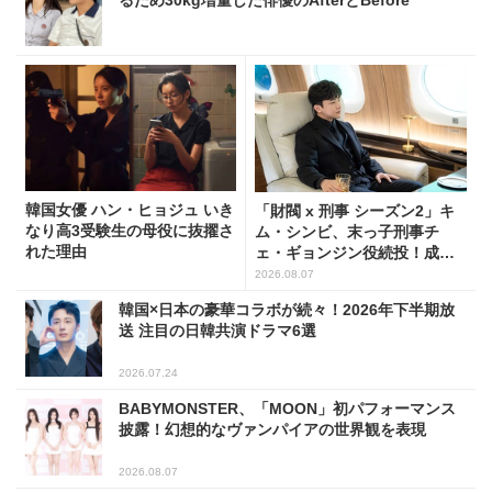
るため30kg増量した俳優のAfterとBefore
韓国女優 ハン・ヒョジュ いき
「財閥 x 刑事 シーズン2」キ
なり高3受験生の母役に抜擢さ
ム・シンビ、末っ子刑事チ
れた理由
ェ・ギョンジン役続投！成長
した姿に注目
2026.08.07
韓国×日本の豪華コラボが続々！2026年下半期放
送 注目の日韓共演ドラマ6選
2026.07.24
BABYMONSTER、「MOON」初パフォーマンス
披露！幻想的なヴァンパイアの世界観を表現
2026.08.07