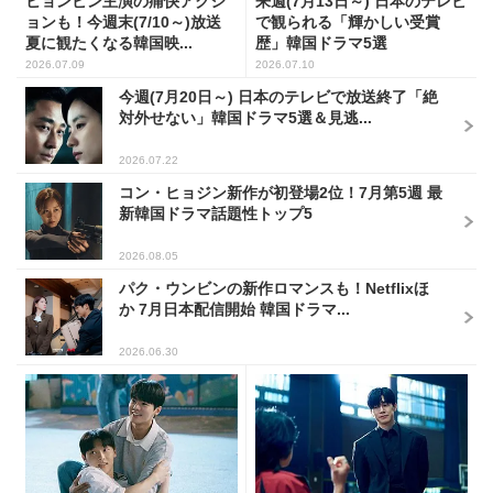
ヒョンビン主演の痛快アクシ
来週(7月13日～) 日本のテレビ
ョンも！今週末(7/10～)放送
で観られる「輝かしい受賞
夏に観たくなる韓国映...
歴」韓国ドラマ5選
2026.07.09
2026.07.10
今週(7月20日～) 日本のテレビで放送終了「絶
対外せない」韓国ドラマ5選＆見逃...
2026.07.22
コン・ヒョジン新作が初登場2位！7月第5週 最
新韓国ドラマ話題性トップ5
2026.08.05
パク・ウンビンの新作ロマンスも！Netflixほ
か 7月日本配信開始 韓国ドラマ...
2026.06.30