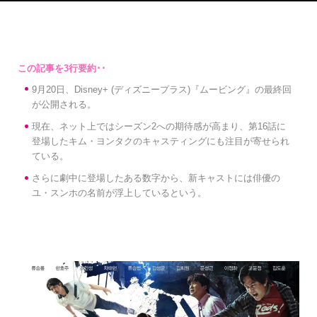
9月20日、Disney+ (ディズニープラス)『ムービング』の最終回
が公開される。
現在、ネット上ではシーズン2への期待感が高まり、第16話に
登場したキム・ヨンタクのキャスティングにも注目が寄せられ
ている。
さらに劇中に登場したある数字から、新キャストには俳優の
ユ・スンホの名前が浮上しているという。