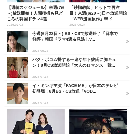
【週韓スケジュール】来週(7/6
「鉄槌教師」ヒットで再注
～)放送開始！人間模様も見ど
目！来週(6/29～)日本放送開始
ころの韓国ドラマ4選
「WEB漫画原作」韓ド...
2026.07.03
2026.06.24
今週(6月22日～) BS・CSで放送終了「日本で
好評」韓国ドラマ4選＆見逃しV...
2026.06.23
パク・ボゴム扮する一途な年下彼氏に胸キュ
ン！8月CS放送開始「大人のロマンス」韓...
2026.07.14
イ・ミンギ主演「FACE ME」が日本のテレビ
初登場！8月BS・CS放送「VOD...
2026.07.15