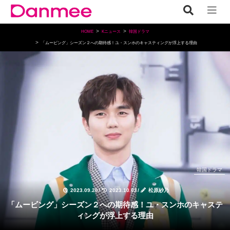
HOME
Kニュース
韓国ドラマ
「ムービング」シーズン２への期待感！ユ・スンホのキャスティングが浮上する理由
韓国ドラマ
2023.09.20
/
2023.10.03
/
松原紗乃
「ムービング」シーズン２への期待感！ユ・スンホのキャステ
ィングが浮上する理由