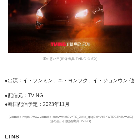
運の悪い日(画像出典:TVING 公式X)
●出演：イ・ソンミン、ユ・ヨンソク、イ・ジョンウン 他
●配信元：TVING
●韓国配信予定：2023年11月
[youtube https://www.youtube.com/watch?v=TC_Xckd_q4g?si=Vd8nWTDCTh8UwvxC]
運の悪い日(動画出典:TVING)
LTNS