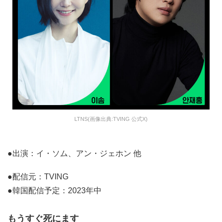
LTNS(画像出典:TVING 公式X)
●出演：イ・ソム、アン・ジェホン 他
●配信元：TVING
●韓国配信予定：2023年中
もうすぐ死にます