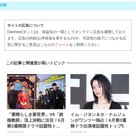
サイトの広告について
Danmee(ダンミ)は、収益化の一環としてオンライン広告を展開しており
ます。広告の内容(公序良俗を害するもの)や、可読性の低下につながる広
告に関するご意見はこちらの
フォーム
をご利用ください。
この記事と関連度が高いトピック
「素晴らしき新世界」VS「鉄
イム・ジヨン＆ホ・ナムジュ
槌教師」頂上決戦に注目！6月
ンがワンツー独占！6月第3週
第3週韓国ドラマ話題性ト...
韓ドラ出演者話題性トップ5
2026.06.24
2026.06.24