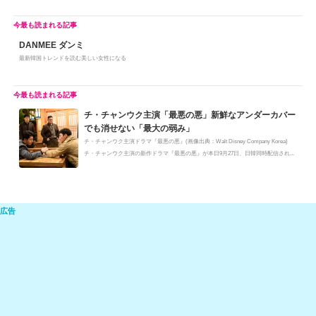
n
e
a
at
m
o
e
C
c
e
ail
p
DANMEE ダンミ
h
e
n
y
最新韓国トレンドを読む美しい女性になる
at
b
a
Li
o
n
o
k
チ・チャンウク主演「最悪の悪」新鮮なアンダーカバー
でも消せない「最大の弱み」
k
チ・チャンウク主演ドラマ『最悪の悪』(画像出典：Walt Disney Company Korea)
チ・チャンウク主演の新作ドラマ『最悪の悪』が本日9月27日、日韓同時配信され...