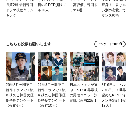
月第2週 最新韓国
目のK-POP演技ド
「高評価」韓国ド
変身！「君じゃな
ドラマ視聴率ラン
ル10人
ラマ4選
い別の恋愛」でロ
キング
マンス復帰
こちらも投票お願いします！
アンケートTOP
26年8月公開予定
26年8月公開予定
日本のファンが選
8月6日は「ハンサ
新作ドラマで主演
新作ドラマで主演
ぶ！K-POP界最強
ムの日」！世界が
を務める韓国女優
を務める韓国俳優
の男性ユニット決
認めたK-POPイケ
期待度アンケート
期待度アンケート
定戦【候補22組】
メン決定戦【候補
【候補6人】
【候補10人】
18人】