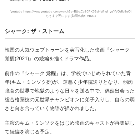
[youtube https://www.youtube.com/watch?v=BjbaCu86PK0?si=Whgl_yuYVOdIc8uO]
もうすぐ死にます(動画出典:TVING)
シャーク: ザ・ストーム
韓国の人気ウェブトゥーンを実写化した映画『シャーク
覚醒(2021)』の続編を描くドラマ作品。
前作の『シャーク 覚醒』は、学校でいじめられていた青
年(キム・ミンソク扮)が、運悪く少年院送りとなり、弱肉
強食の世界で地獄のような日々を送る中で、偶然出会った
総合格闘技の元世界チャンピオンに弟子入りし、自らの弱
さと向き合っていく物語が描かれました。
主演のキム・ミンソクをはじめ映画のキャストが再集結し
て続編を演じる予定。