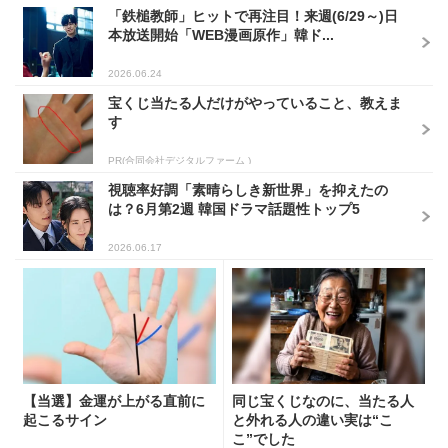
「鉄槌教師」ヒットで再注目！来週(6/29～)日
本放送開始「WEB漫画原作」韓ド...
2026.06.24
宝くじ当たる人だけがやっていること、教えま
す
PR(合同会社デジタルファーム )
視聴率好調「素晴らしき新世界」を抑えたの
は？6月第2週 韓国ドラマ話題性トップ5
2026.06.17
【当選】金運が上がる直前に
同じ宝くじなのに、当たる人
起こるサイン
と外れる人の違い実は“こ
こ”でした