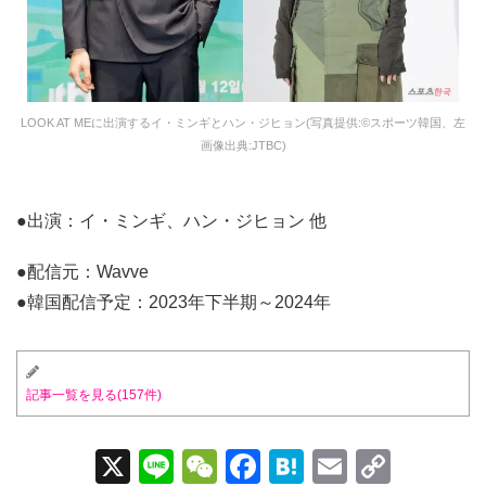
LOOK AT MEに出演するイ・ミンギとハン・ジヒョン(写真提供:©スポーツ韓国、左
画像出典:JTBC)
●出演：イ・ミンギ、ハン・ジヒョン 他
●配信元：Wavve
●韓国配信予定：2023年下半期～2024年
記事一覧を見る(157件)
X
Li
W
F
H
E
C