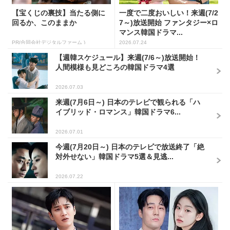
【宝くじの裏技】当たる側に
一度で二度おいしい！来週(7/2
回るか、このままか
7～)放送開始 ファンタジー×ロ
マンス韓国ドラマ...
PR(合同会社デジタルファーム )
2026.07.24
【週韓スケジュール】来週(7/6～)放送開始！
人間模様も見どころの韓国ドラマ4選
2026.07.03
来週(7月6日～) 日本のテレビで観られる「ハ
イブリッド・ロマンス」韓国ドラマ6...
2026.07.01
今週(7月20日～) 日本のテレビで放送終了「絶
対外せない」韓国ドラマ5選＆見逃...
2026.07.22