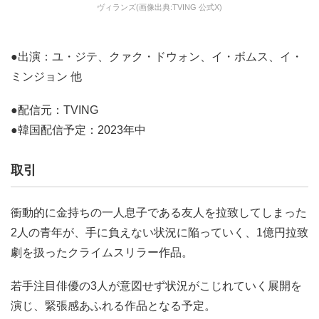
ヴィランズ(画像出典:TVING 公式X)
●出演：ユ・ジテ、クァク・ドウォン、イ・ボムス、イ・
ミンジョン 他
●配信元：TVING
●韓国配信予定：2023年中
取引
衝動的に金持ちの一人息子である友人を拉致してしまった
2人の青年が、手に負えない状況に陥っていく、1億円拉致
劇を扱ったクライムスリラー作品。
若手注目俳優の3人が意図せず状況がこじれていく展開を
演じ、緊張感あふれる作品となる予定。