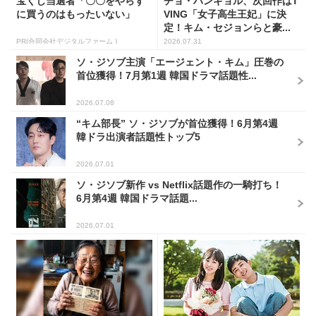
宝くじ当選者「〇〇をやらず
チョ・ハンギョル、次回作はT
に買うのはもったいない」
VING「女子高生王妃」に決
定！キム・セジョンらと豪...
PR(合同会社デジタルファーム )
2026.07.31
ソ・ジソブ主演「エージェント・キム」圧巻の
首位獲得！7月第1週 韓国ドラマ話題性...
2026.07.08
“キム部長” ソ・ジソブが首位獲得！6月第4週
韓ドラ出演者話題性トップ5
2026.07.01
ソ・ジソブ新作 vs Netflix話題作の一騎打ち！
6月第4週 韓国ドラマ話題...
2026.07.01