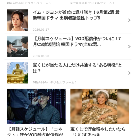
PR(合同会社デジタルファーム )
PR(合同会社デジタルファーム )
イム・ジヨンが首位に返り咲き！6月第2週 最
新韓国ドラマ 出演者話題性トップ5
2026.06.17
【月韓スケジュール】VOD配信作がついに！7
月CS放送開始 韓国ドラマ(全62選...
2026.06.23
宝くじが当たる人にだけ共通する“ある特徴”と
は？
PR(合同会社デジタルファーム )
【月韓スケジュール】「コネ
宝くじで貯金増やしたいなら
クト」ほかVOD独占配信作が
「〇〇するべき」