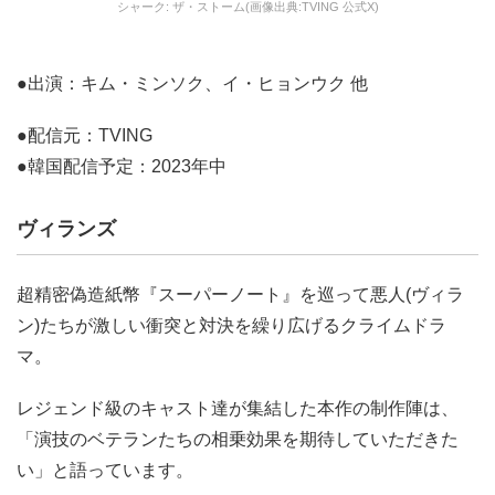
シャーク: ザ・ストーム(画像出典:TVING 公式X)
●出演：キム・ミンソク、イ・ヒョンウク 他
●配信元：TVING
●韓国配信予定：2023年中
ヴィランズ
超精密偽造紙幣『スーパーノート』を巡って悪人(ヴィラ
ン)たちが激しい衝突と対決を繰り広げるクライムドラ
マ。
レジェンド級のキャスト達が集結した本作の制作陣は、
「演技のベテランたちの相乗効果を期待していただきた
い」と語っています。