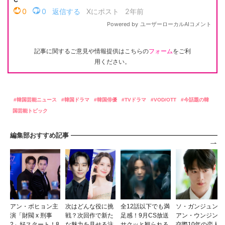
記事に関するご意見や情報提供はこちらの
フォーム
をご利
用ください。
韓国芸能ニュース
韓国ドラマ
韓国俳優
TVドラマ
VOD/OTT
今話題の韓
国芸能トピック
編集部おすすめ記事
アン・ボヒョン主
次はどんな役に挑
全12話以下でも満
ソ・ガンジュン、
演「財閥 x 刑事
戦？次回作で新た
足感！9月CS放送
アン・ウンジンと
2」好スタート！8
な魅力を見せる注
サクッと観られる
交際10年の恋人に