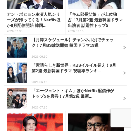
アン・ボヒョン主演人気シリ
「キム部長父娘」が上位独
ーズが帰ってくる！Netflixほ
占！7月第2週 最新韓国ドラマ
か8月配信開始 韓国...
出演者 話題性トップ5
2026.07.30
2026.07.15
【月韓スケジュール】チャンネル別でチェッ
ク！7月BS放送開始 韓国ドラマ19選
2026.06.30
「素晴らしき新世界」KBSイルイル超え！6月
第2週 最新韓国ドラマ 視聴率ランキ...
2026.06.15
「エージェント・キム」ほかNetflix配信作が
トップ5を席巻！7月第2週 最新...
2026.07.15