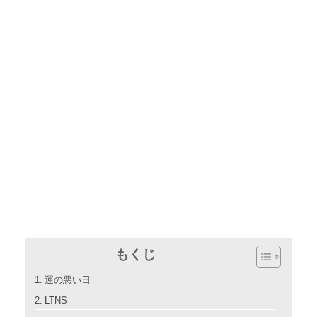
もくじ
運の悪い日
LTNS