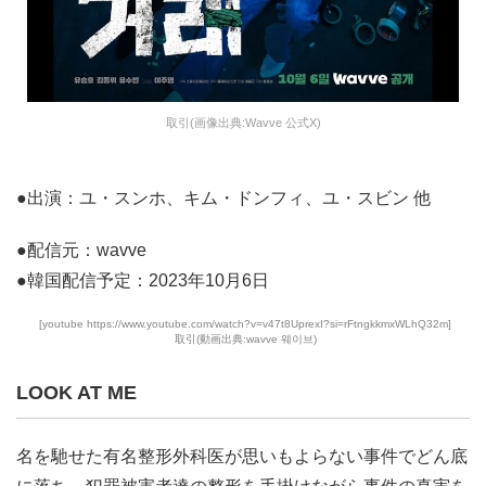
取引(画像出典:Wavve 公式X)
●出演：ユ・スンホ、キム・ドンフィ、ユ・スビン 他
●配信元：wavve
●韓国配信予定：2023年10月6日
[youtube https://www.youtube.com/watch?v=v47t8UprexI?si=rFtngkkmxWLhQ32m]
取引(動画出典:wavve 웨이브)
LOOK AT ME
名を馳せた有名整形外科医が思いもよらない事件でどん底