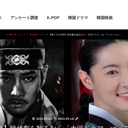
ス
アンケート調査
K-POP
韓国ドラマ
韓国映画
HOME
Kニュース
韓国ドラマ
【韓ドラの天秤】時代劇を観るなら「大河ドラマ」vs「ファクション」
2023.09.04
/
2023.09.14
/