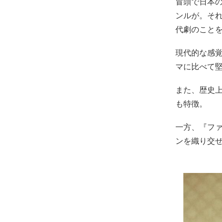
冒頭で日本
ンルが。そ
代劇のこと
現代的な感
マに比べて
また、歴史
も特徴。
一方、『フ
ンを織り交