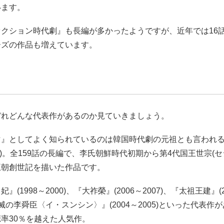
います。
ァクション時代劇』も長編が多かったようですが、近年では16
ーズの作品も増えています。
ぞれどんな代表作があるのか見ていきましょう。
マ』としてよく知られているのは韓国時代劇の元祖とも言われ
998)。全159話の長編で、李氏朝鮮時代初期から第4代国王世宗(
王朝創世記を描いた作品です。
』(1998～2000)、『大祚榮』(2006～2007)、『太祖王建』(2
『不滅の李舜臣〈イ・スンシン〉』(2004～2005)といった代表作
率30％を越えた人気作。