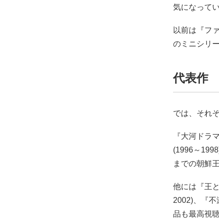
気になって
以前は『フ
のミニシリ
代表作
では、それ
『大河ドラ
(1996～1
までの朝鮮
他には『王と妃
2002)、
品も最高視聴