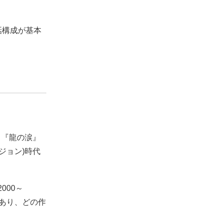
話構成が基本
る『龍の涙』
セジョン)時代
000～
があり、どの作