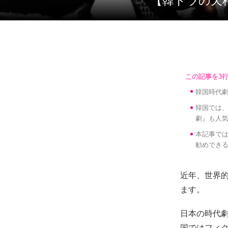
【韓ドラ
韓国時代
韓国では
劇』も人
本記事で
勧めでき
近年、世界
ます。
日本の時代
国ではフィ