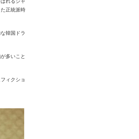
呼ばれるジャ
した正統派時
的な韓国ドラ
編が多いこと
にフィクショ