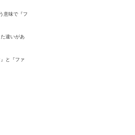
う意味で『フ
った違いがあ
マ』と『ファ