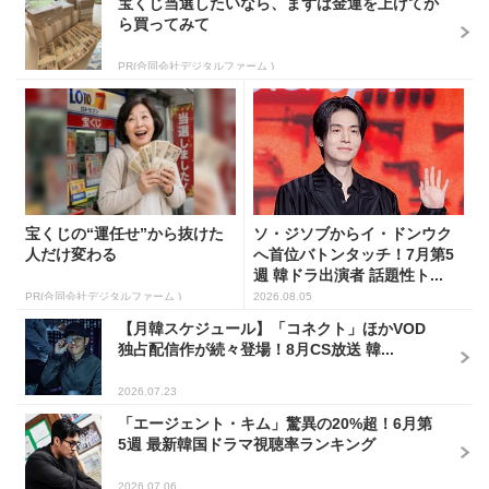
宝くじ当選したいなら、まずは金運を上げてか
ら買ってみて
PR(合同会社デジタルファーム )
宝くじの“運任せ”から抜けた
ソ・ジソブからイ・ドンウク
人だけ変わる
へ首位バトンタッチ！7月第5
週 韓ドラ出演者 話題性ト...
PR(合同会社デジタルファーム )
2026.08.05
【月韓スケジュール】「コネクト」ほかVOD
独占配信作が続々登場！8月CS放送 韓...
2026.07.23
「エージェント・キム」驚異の20%超！6月第
5週 最新韓国ドラマ視聴率ランキング
2026.07.06