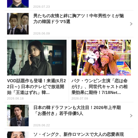
2026.07.23
男たちの友情と絆に胸アツ！中年男性ケミが魅
力の韓国ドラマ5選
2026.06.09
VOD話題作も登場！来週(6月2
パク・ウンビン主演「恋は命
2日～) 日本のテレビで放送開
がけ」、同世代キャストの相
始「王道はずれ」韓...
乗効果に期待！7/18Net...
2026.06.18
2026.07.09
日本の韓ドラファンも大注目！2026年上半期
「お墨付き」若手俳優5人
2026.06.22
ソ・イングク、新作ロマンスで大人の恋愛表現