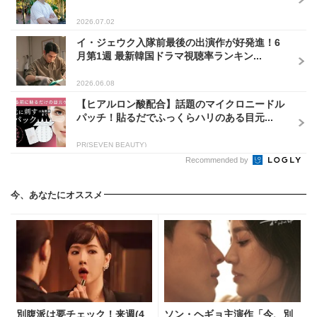
2026.07.02
イ・ジェウク入隊前最後の出演作が好発進！6
月第1週 最新韓国ドラマ視聴率ランキン...
2026.06.08
【ヒアルロン酸配合】話題のマイクロニードル
パッチ！貼るだでふっくらハリのある目元...
PR(SEVEN BEAUTY)
Recommended by
今、あなたにオススメ
別腹派は要チェック！来週(4
ソン・ヘギョ主演作「今、別