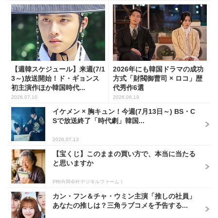
【週韓スケジュール】来週(7/1
2026年にも韓国ドラマの成功
3～)放送開始！ド・ギョンス
方式「財閥御曹司 × ロコ」歴
初主演作ほか韓国時代...
代秀作6選
2026.07.10
2026.06.19
イケメン × 胸キュン！今週(7月13日～) BS・C
Sで放送終了「時代劇」韓国...
2026.07.13
【宝くじ】このままの買い方で、本当に当たる
と思いますか
PR(合同会社デジタルファーム )
カン・フン＆チャ・ウミン主演「推しの社員」
あなたの推しは？三角ラブコメを予告する...