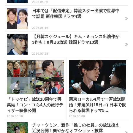
2026.06.30
日本では「配信未定」韓流スター出演で世界中
で話題 新作韓国ドラマ4選
2026.06.19
【月韓スケジュール】キム・ミョンス出演作が
3作も！8月BS放送 韓国ドラマ13選
2026.07.28
「トッケビ」放送10周年で再
関東ローカル4局で一斉放送開
集結！コン・ユら4人の旅行テ
始！来週(6月15日～) 日本で観
ィザー映像公開
られる韓国ドラマ5...
2026.06.19
2026.06.09
チャ・ウミン、新作「推しの社員」の放送控え
近況公開！爽やかなオフショット披露