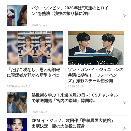
パク・ウンビン、2026年は”真逆のヒロイ
ン”を熱演！演技の振り幅に注目
2026.07.29
「たばこ税なし」思わぬ朗報
ソン・ガン×イ・ジュニョンの
に喫煙者が群がる新型タバコ
共演に期待！「フォーハン
ズ」撮影スチール初公開
PR(株式会社HAL)
2026.06.18
処世術を学ぶ！来週(6月29日～) CSチャンネル
で放送開始「宮内の暗闘」韓国時...
2026.06.25
2PM イ・ジュノ、次回作「駐韓異国大使館」
出演決定！龍の大使役に変身