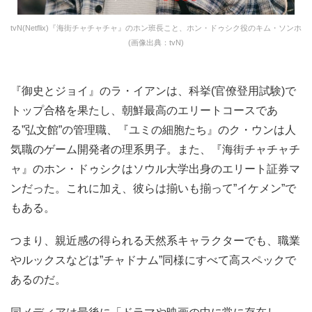
tvN(Netflix)『海街チャチャチャ』のホン班長こと、ホン・ドゥシク役のキム・ソンホ
(画像出典：tvN)
『御史とジョイ』のラ・イアンは、科挙(官僚登用試験)で
トップ合格を果たし、朝鮮最高のエリートコースであ
る”弘文館”の管理職、『ユミの細胞たち』のク・ウンは人
気職のゲーム開発者の理系男子。また、『海街チャチャチ
ャ』のホン・ドゥシクはソウル大学出身のエリート証券マ
ンだった。これに加え、彼らは揃いも揃って”イケメン”で
もある。
つまり、親近感の得られる天然系キャラクターでも、職業
やルックスなどは”チャドナム”同様にすべて高スペックで
あるのだ。