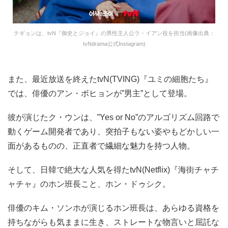
テギョンは、tvN『御史とジョイ』の男性主人公ラ・イアン役を担当(画像出典：
tvNdrama公式Instagram)
また、最近放送を終えたtvN(TVING)『ユミの細胞たち』
では、俳優のアン・ボヒョンが”男主”として登場。
彼が演じたク・ウンは、”Yes or No”のアルゴリズム回路で
動くゲーム開発者であり、突拍子もない姿やもどかしい一
面があるものの、正直者で繊細な魅力を持つ人物。
そして、日韓で絶大な人気を得たtvN(Netflix)『海街チャチ
ャチャ』のホン班長こと、ホン・ドゥシク。
俳優のキム・ソンホが演じるホン班長は、あらゆる資格を
持ちながらも気ままに生き、ストレートな物言いと屈託な