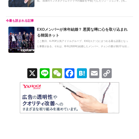
稿。 自身のインスタグラムでドラマの撮影を予告(？)したソン・ジュンギ。(写...
EXOメンバーが来年結婚？ 悪質な噂に心を取り込まれ
る韓国ネット
ここ数日、K-POP人気アイドルグループ、EXO(エクソ)にまつわる最も話題となっ
た事案がある。それは、昨年(2020年)結婚したメンバー、チェンの妻が第2子を妊
娠...
X
Li
W
F
H
E
C
n
e
a
at
m
o
e
C
c
e
ail
p
h
e
n
y
at
b
a
Li
o
n
o
k