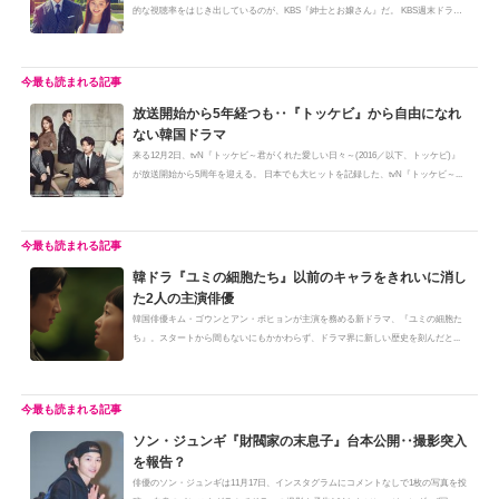
的な視聴率をはじき出しているのが、KBS『紳士とお嬢さん』だ。 KBS週末ドラ
マ...
放送開始から5年経つも‥『トッケビ』から自由になれ
ない韓国ドラマ
来る12月2日、tvN『トッケビ～君がくれた愛しい日々～(2016／以下、トッケビ)』
が放送開始から5周年を迎える。 日本でも大ヒットを記録した、tvN『トッケビ～...
韓ドラ『ユミの細胞たち』以前のキャラをきれいに消し
た2人の主演俳優
韓国俳優キム・ゴウンとアン・ボヒョンが主演を務める新ドラマ、『ユミの細胞た
ち』。スタートから間もないにもかかわらず、ドラマ界に新しい歴史を刻んだと...
ソン・ジュンギ『財閥家の末息子』台本公開‥撮影突入
を報告？
俳優のソン・ジュンギは11月17日、インスタグラムにコメントなしで1枚の写真を投