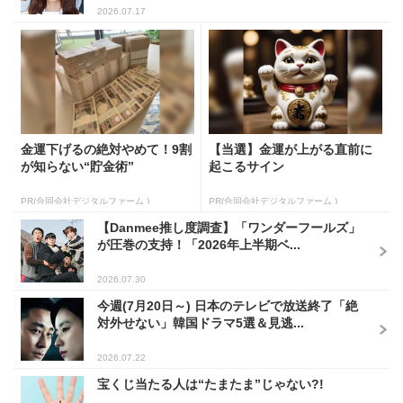
2026.07.17
金運下げるの絶対やめて！9割
【当選】金運が上がる直前に
が知らない“貯金術”
起こるサイン
PR(合同会社デジタルファーム )
PR(合同会社デジタルファーム )
【Danmee推し度調査】「ワンダーフールズ」
が圧巻の支持！「2026年上半期ベ...
2026.07.30
今週(7月20日～) 日本のテレビで放送終了「絶
対外せない」韓国ドラマ5選＆見逃...
2026.07.22
宝くじ当たる人は“たまたま”じゃない?!