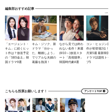
編集部おすすめ記事
「エージェント・
キム・ジソク、新
ながら見では終わ
コン・ヒョジン新
キム」に続くヒッ
ドラマ「分かっ
れない名作！来週
作が初登場2位！7
ト作は？放送予定
た、離婚しよう」
(8/10～)放送スタ
月第5週 最新韓国
の「SBS金土」韓
でリアルな夫婦の
ート「高視聴率」
ドラマ話題性トッ
国ドラマ9選
葛藤を熱演！
韓国時代劇4選
プ5
こちらも投票お願いします！
アンケートTOP