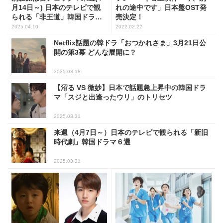
月14日～) 日本のテレビで観
れの途中です」日本盤OST発
られる「非王道」韓国ドラマ
売決定！
５選
2025.04.10
2022.02.22
Netflix話題の韓ドラ「おつかれさま」3月21日公
開の第3幕 どんな展開に？
2025.03.18
【沼る VS 微妙】日本で話題急上昇中の韓国ドラ
マ「スジと出逢ったウリ」のトリセツ
2025.03.31
来週（4月7日～）日本のテレビで観られる「新旧
時代劇」韓国ドラマ６選
2025.03.31