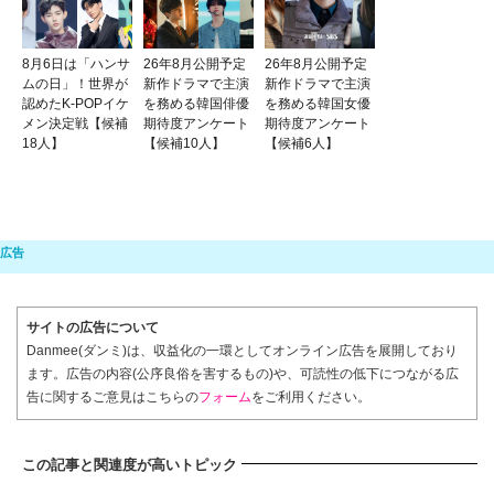
8月6日は「ハンサ
26年8月公開予定
26年8月公開予定
ムの日」！世界が
新作ドラマで主演
新作ドラマで主演
認めたK-POPイケ
を務める韓国俳優
を務める韓国女優
メン決定戦【候補
期待度アンケート
期待度アンケート
18人】
【候補10人】
【候補6人】
サイトの広告について
Danmee(ダンミ)は、収益化の一環としてオンライン広告を展開しており
ます。広告の内容(公序良俗を害するもの)や、可読性の低下につながる広
告に関するご意見はこちらの
フォーム
をご利用ください。
この記事と関連度が高いトピック