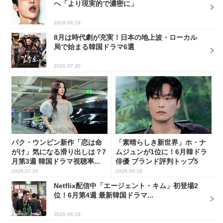
へ「より現実的で濃密に」
2026.06.19
8月は時代劇が充実！日本の地上波・ローカル
局で始まる韓国ドラマ6選
2026.07.30
パク・ウンビン新作「恋は命
「素晴らしき新世界」ホ・ナ
がけ」気になる滑り出しは？7
ムジュンが1位に！6月韓ドラ
月第3週 韓国ドラマ視聴率...
俳優 ブランド評判トップ5
2026.07.20
2026.06.18
Netflix配信中「エージェント・キム」初登場2
位！6月第4週 最新韓国ドラマ...
2026.06.29