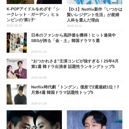
K-POPアイドルをめざす「シ
【D-1】Netflix新作「いつかは
ークレット・ガーデン」ヒョ
賢いレジデント生活」が産婦
ンビンの’第1子’
人科を選んだ理由
2022.06.30
2025.04.11
日本のファンから高評価を獲得！ヒット連発中
SBSが誇る「金・土」韓国ドラマ５選
2025.01.23
“おつかれさま”主演コンビが強すぎる！25年4月
第1週 韓ドラ出演者 話題性ランキングトップ5
2025.04.09
Netflix時代劇「トングン」僅差で2週連続1位！7
月第4週 韓国ドラマ話題性トップ5
2026.07.29