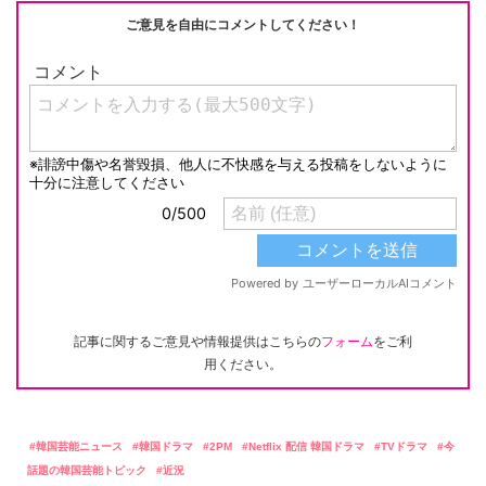
k
ご意見を自由にコメントしてください！
記事に関するご意見や情報提供はこちらの
フォーム
をご利
用ください。
韓国芸能ニュース
韓国ドラマ
2PM
Netflix 配信 韓国ドラマ
TVドラマ
今
話題の韓国芸能トピック
近況