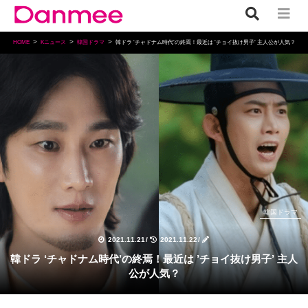
HOME
Kニュース
韓国ドラマ
韓ドラ ‘チャドナム時代’の終焉！最近は ’チョイ抜け男子’ 主人公が人気？
韓国ドラマ
2021.11.21
/
2021.11.22
/
韓ドラ ‘チャドナム時代’の終焉！最近は ’チョイ抜け男子’ 主人
公が人気？