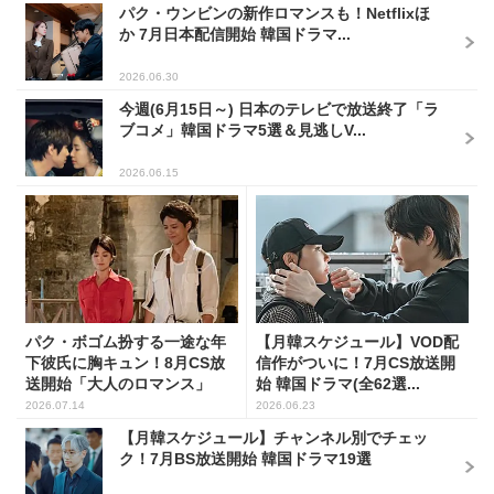
パク・ウンビンの新作ロマンスも！Netflixほ
か 7月日本配信開始 韓国ドラマ...
2026.06.30
今週(6月15日～) 日本のテレビで放送終了「ラ
ブコメ」韓国ドラマ5選＆見逃しV...
2026.06.15
パク・ボゴム扮する一途な年
【月韓スケジュール】VOD配
下彼氏に胸キュン！8月CS放
信作がついに！7月CS放送開
送開始「大人のロマンス」
始 韓国ドラマ(全62選...
韓...
2026.07.14
2026.06.23
【月韓スケジュール】チャンネル別でチェッ
ク！7月BS放送開始 韓国ドラマ19選