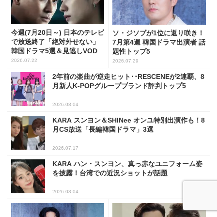
今週(7月20日～) 日本のテレビ
ソ・ジソブが1位に返り咲き！
で放送終了「絶対外せない」
7月第4週 韓国ドラマ出演者 話
韓国ドラマ5選＆見逃しVOD
題性トップ5
2026.07.22
2026.07.29
2年前の楽曲が逆走ヒット･･RESCENEが2連覇、8
月新人K-POPグループブランド評判トップ5
2026.08.04
KARA スンヨン＆SHINee オンユ特別出演作も！8
月CS放送「長編韓国ドラマ」3選
2026.07.17
KARA ハン・スンヨン、真っ赤なユニフォーム姿
を披露！台湾での近況ショットが話題
2026.08.04