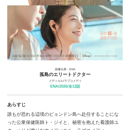
画像出典：ENA
孤島のエリートドクター
メディカル/ラブコメディ
ENA/2026/全12話
あらすじ
誰もが恐れる辺境のピョンドン島へ赴任することにな
った公衆保健医師ト・ジイと、秘密を抱えた看護師ユ