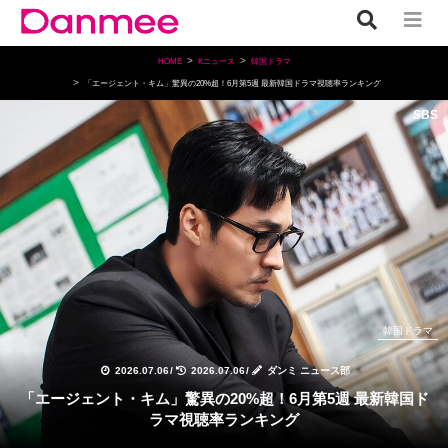
HOME
Kニュース
韓国ドラマ
「エージェント・キム」驚異の20%超！6月第5週 最新韓国ドラマ視聴率ランキング
SBS
韓国ドラマ
2026.07.06
/
2026.07.06
/
ダンミ ニュース部
「エージェント・キム」驚異の20%超！6月第5週 最新韓国ド
ラマ視聴率ランキング