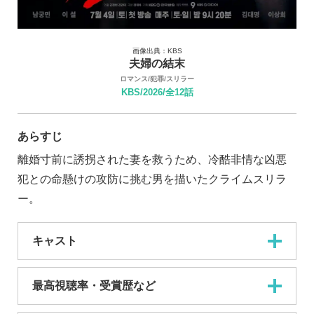
画像出典：KBS
夫婦の結末
ロマンス/犯罪/スリラー
KBS/2026/全12話
あらすじ
離婚寸前に誘拐された妻を救うため、冷酷非情な凶悪
犯との命懸けの攻防に挑む男を描いたクライムスリラ
ー。
キャスト
最高視聴率・受賞歴など