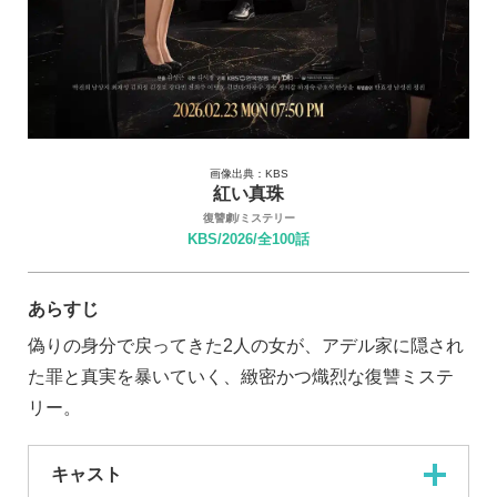
画像出典：KBS
紅い真珠
復讐劇/ミステリー
KBS/2026/全100話
あらすじ
偽りの身分で戻ってきた2人の女が、アデル家に隠され
た罪と真実を暴いていく、緻密かつ熾烈な復讐ミステ
リー。
キャスト