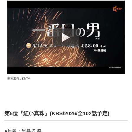
動画出典：KNTV
第5位『紅い真珠』(KBS/2026/全102話予定)
●原題：붉은 진주