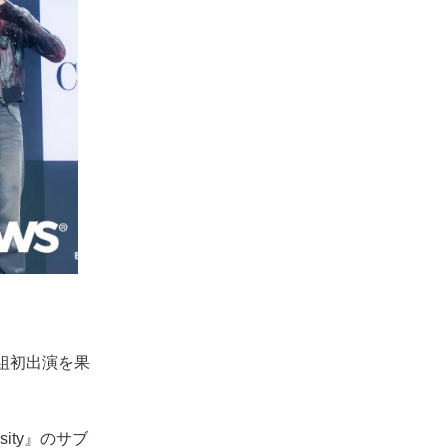
番組初出演を果
sity』のサブ