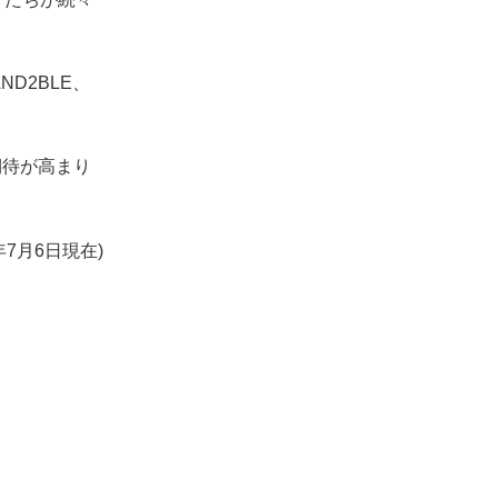
D2BLE、
期待が高まり
年7月6日現在)