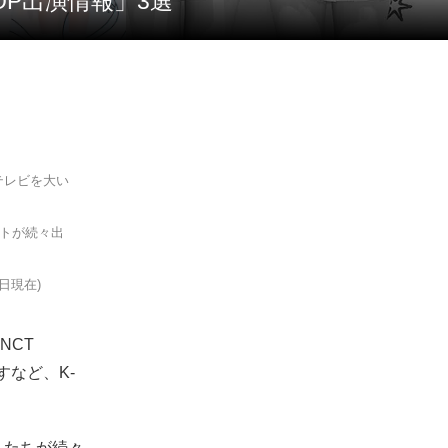
-POP出演情報」3選
のテレビを大い
ィストが続々出
日現在)
NCT
すなど、K-
トたちが続々