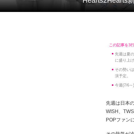
Hearts2He
先週は夏の音
に盛り上
その勢いは今
演予定。
今週(7/
先週は日本の
WISH、T
POPファン
その熱気が冷