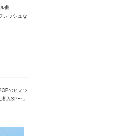
トル曲
とフレッシュな
POPのヒミツ
大潜入SP〜』