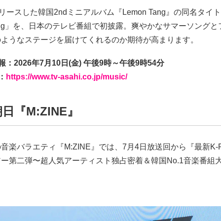
リースした韓国2ndミニアルバム『Lemon Tang』の同名タイ
 Tang」を、日本のテレビ番組で初披露。爽やかなサマーソング
のようなステージを届けてくれるのか期待が高まります。
：2026年7月10日(金) 午後9時～午後9時54分
：
https://www.tv-asahi.co.jp/music/
日『M:ZINE』
音楽バラエティ『M:ZINE』では、7月4日放送回から『最新K-
ー第二弾〜超人気アーティスト独占密着＆韓国No.1音楽番組