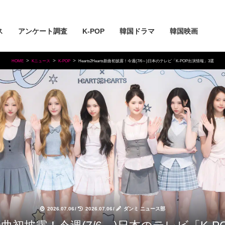
ス
アンケート調査
K-POP
韓国ドラマ
韓国映画
HOME
Kニュース
K-POP
Hearts2Hearts新曲初披露！今週(7/6～)日本のテレビ「K-POP出演情報」3選
2026.07.06
/
2026.07.06
/
ダンミ ニュース部