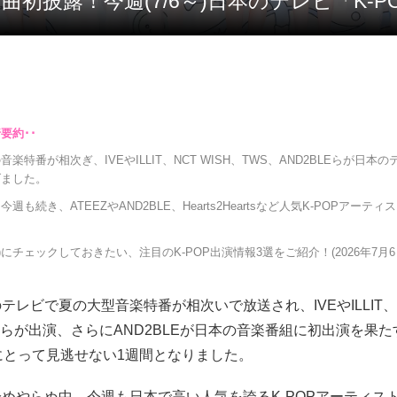
arts新曲初披露！今週(7/6～)日本のテレビ「K
楽特番が相次ぎ、IVEやILLIT、NCT WISH、TWS、AND2BLEらが日本
げました。
週も続き、ATEEZやAND2BLE、Hearts2Heartsなど人気K-POPアーテ
6～)にチェックしておきたい、注目のK-POP出演情報3選をご紹介！(2026年7月6
テレビで夏の大型音楽特番が相次いで放送され、IVEやILLIT、
WSらが出演、さらにAND2BLEが日本の音楽番組に初出演を果た
にとって見逃せない1週間となりました。
めやらぬ中、今週も日本で高い人気を誇るK-POPアーティス