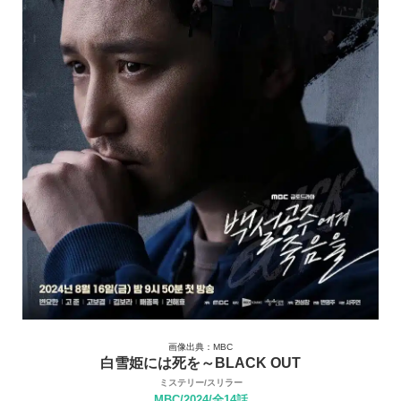
画像出典：MBC
白雪姫には死を～BLACK OUT
ミステリー/スリラー
MBC/2024/全14話