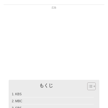
もくじ
KBS
MBC