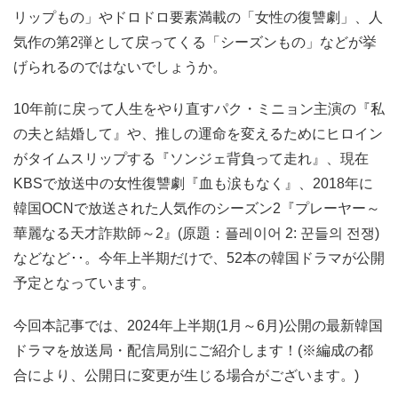
リップもの」やドロドロ要素満載の「女性の復讐劇」、人
気作の第2弾として戻ってくる「シーズンもの」などが挙
げられるのではないでしょうか。
10年前に戻って人生をやり直すパク・ミニョン主演の『私
の夫と結婚して』や、推しの運命を変えるためにヒロイン
がタイムスリップする『ソンジェ背負って走れ』、現在
KBSで放送中の女性復讐劇『血も涙もなく』、2018年に
韓国OCNで放送された人気作のシーズン2『プレーヤー～
華麗なる天才詐欺師～2』(原題：플레이어 2: 꾼들의 전쟁)
などなど･･。今年上半期だけで、52本の韓国ドラマが公開
予定となっています。
今回本記事では、2024年上半期(1月～6月)公開の最新韓国
ドラマを放送局・配信局別にご紹介します！(※編成の都
合により、公開日に変更が生じる場合がございます。)