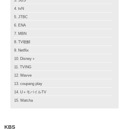
SBS
tvN
JTBC
ENA
MBN
TV朝鮮
Netflix
Disney＋
TVING
Wavve
coupang play
U＋モバイルTV
Watcha
KBS