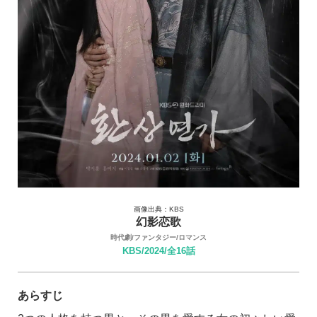
画像出典：KBS
幻影恋歌
時代劇/ファンタジー/ロマンス
KBS/2024/全16話
あらすじ