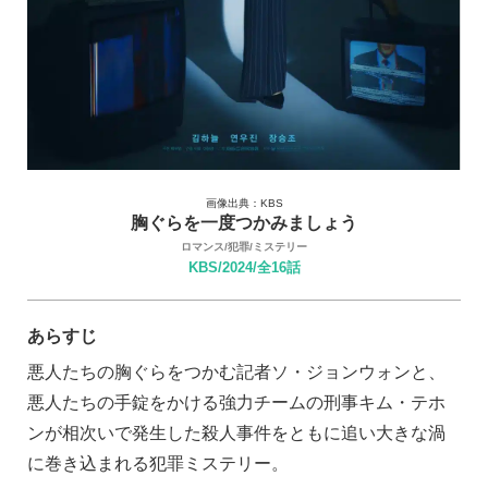
画像出典：KBS
胸ぐらを一度つかみましょう
ロマンス/犯罪/ミステリー
KBS/2024/全16話
あらすじ
悪人たちの胸ぐらをつかむ記者ソ・ジョンウォンと、
悪人たちの手錠をかける強力チームの刑事キム・テホ
ンが相次いで発生した殺人事件をともに追い大きな渦
に巻き込まれる犯罪ミステリー。