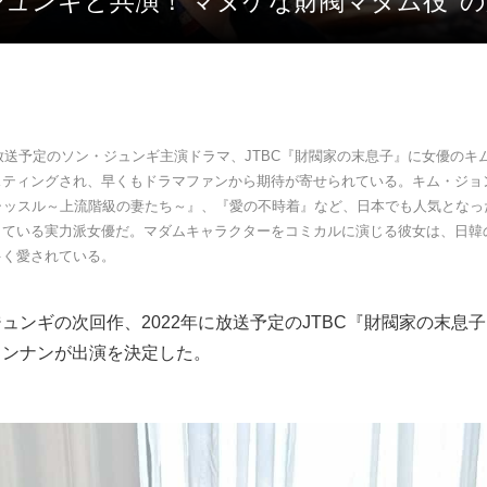
ジュンギと共演！’マヌケな財閥マダム役’ 
に放送予定のソン・ジュンギ主演ドラマ、JTBC『財閥家の末息子』に女優のキ
スティングされ、早くもドラマファンから期待が寄せられている。キム・ジョ
キャッスル～上流階級の妻たち～』、『愛の不時着』など、日本でも人気となっ
している実力派女優だ。マダムキャラクターをコミカルに演じる彼女は、日韓
多く愛されている。
ュンギの次回作、2022年に放送予定のJTBC『財閥家の末息
ョンナンが出演を決定した。