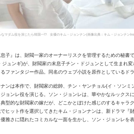
なマダム役を演じたら韓国一!? 女優のキム・ジョンナン(画像出典：キム・ジョンナンInsta
末息子』は、財閥一家のオーナーリスクを管理するための秘書
・ジュンギ)が、財閥家の末息子チン・ドジュンとして生まれ変
きるファンタジー作品。同名のウェブ小説を原作としているド
ナンは本作で、財閥家の総帥、チン・ヤンチョル(イ・ソンミン
・ジョンレ役を演じる。ソン・ジョンレは、華やかなルックス
る典型的な財閥家の嫁だが、どこかとぼけた感じのするキャラ
識でヒット作を選択してきたキム・ジョンナンは、新ドラマ『
、優雅さに隠れたコミカルな一面を生かし、ソン・ジョンレを