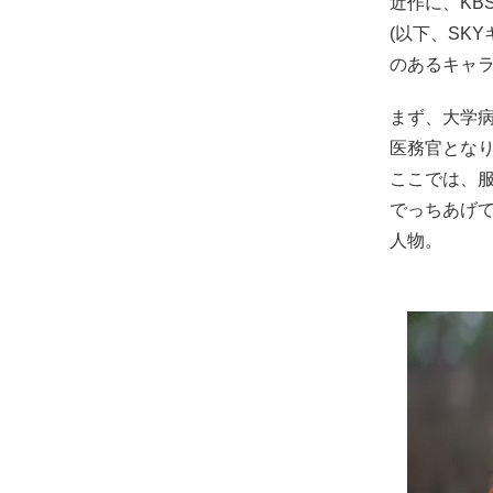
近作に、KB
(以下、SK
のあるキャ
まず、大学病
医務官とな
ここでは、
でっちあげ
人物。