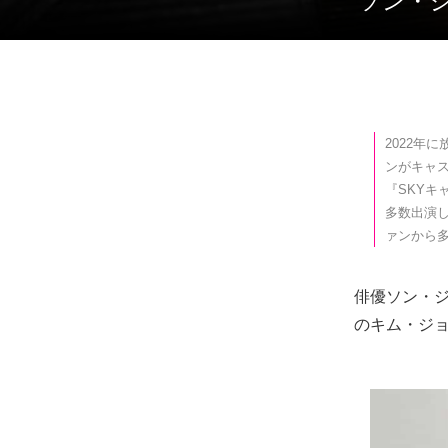
ソン・
2022年
ンがキャ
『SKY
多数出演
ァンから
俳優ソン・ジ
のキム・ジ