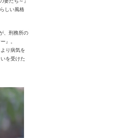
級の妻たち～』
”らしい風格
が、刑務所の
ナー』。
により病気を
らいを受けた