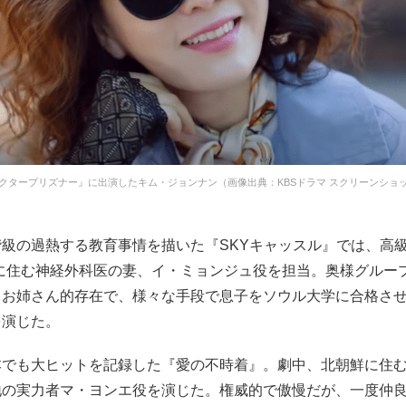
クタープリズナー』に出演したキム・ジョンナン（画像出典：KBSドラマ スクリーンショ
級の過熱する教育事情を描いた『SKYキャッスル』では、高級住
”に住む神経外科医の妻、イ・ミョンジュ役を担当。奥様グルー
るお姉さん的存在で、様々な手段で息子をソウル大学に合格さ
を演じた。
本でも大ヒットを記録した『愛の不時着』。劇中、北朝鮮に住
地の実力者マ・ヨンエ役を演じた。権威的で傲慢だが、一度仲