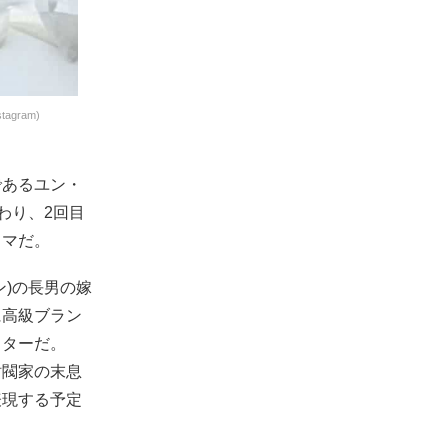
gram)
であるユン・
わり、2回目
ラマだ。
)の長男の嫁
に高級ブラン
クターだ。
財閥家の末息
表現する予定