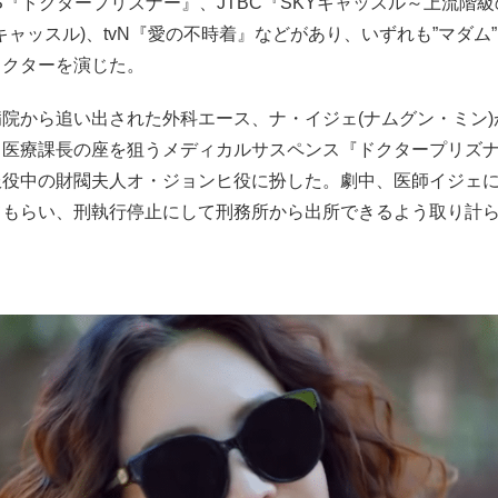
S『ドクタープリズナー』、JTBC『SKYキャッスル～上流階
Yキャッスル)、tvN『愛の不時着』などがあり、いずれも”マダム
ラクターを演じた。
院から追い出された外科エース、ナ・イジェ(ナムグン・ミン)
り医療課長の座を狙うメディカルサスペンス『ドクタープリズ
服役中の財閥夫人オ・ジョンヒ役に扮した。劇中、医師イジェ
てもらい、刑執行停止にして刑務所から出所できるよう取り計