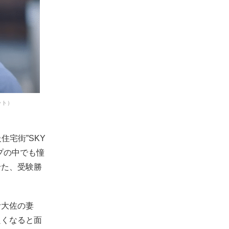
ット）
宅街”SKY
プの中でも憧
せた、受験勝
む大佐の妻
良くなると面