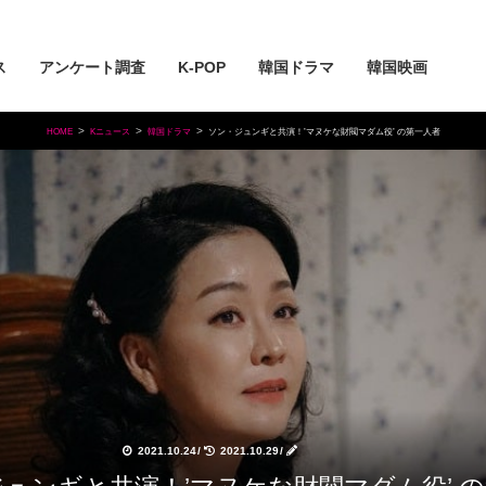
ス
アンケート調査
K-POP
韓国ドラマ
韓国映画
HOME
Kニュース
韓国ドラマ
ソン・ジュンギと共演！’マヌケな財閥マダム役’ の第一人者
2021.10.24
/
2021.10.29
/