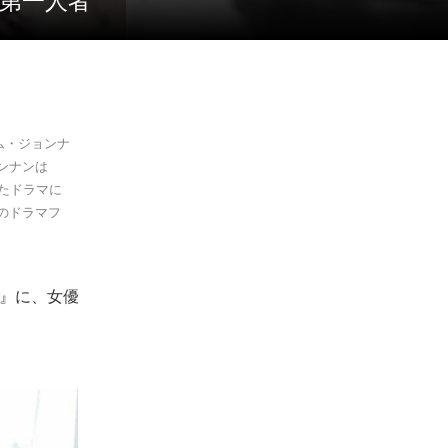
の第一人者
ム・ジョンナ
ンナンは
たドラマに
のドラマフ
子』に、女優