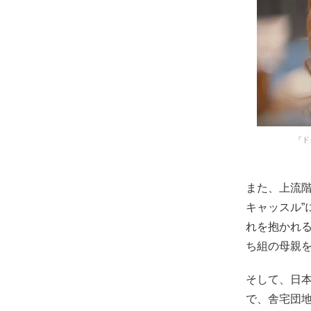
『ド
また、上流階
キャッスル
れを抱かれ
ち組の母親
そして、日
で、舎宅団