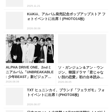
2025.11.21
KiiiKiii、アルバム発売記念ポップアップストア フ
ォトイベントに出席！(PHOTO14枚)
2026.08.06
ALPHA DRIVE ONE、2ndミ
ソ・ガンジュン＆アン・ウン
ニアルバム「UNBREAKABLE
ジン、韓国ドラマ「君じゃな
: 少年BEAST」新ビジュアル
い別の恋愛」初の台本読み合
解禁！
わせで抜群のケミ
2026.08.06
2026.08.05
TXT ヒュニンカイ、ブランド「フェラガモ」フォ
トイベントに出席！(PHOTO8枚)
2026.08.07