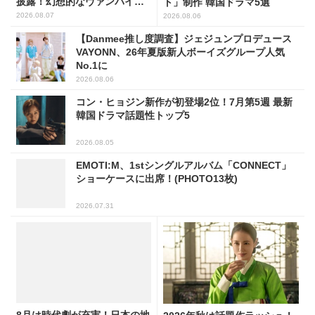
披露！幻想的なヴァンパイア
ト」制作 韓国ドラマ5選
の世界観を表現
2026.08.07
2026.08.06
【Danmee推し度調査】ジェジュンプロデュース
VAYONN、26年夏版新人ボーイズグループ人気
No.1に
2026.08.06
コン・ヒョジン新作が初登場2位！7月第5週 最新
韓国ドラマ話題性トップ5
2026.08.05
EMOTI:M、1stシングルアルバム「CONNECT」
ショーケースに出席！(PHOTO13枚)
2026.07.31
8月は時代劇が充実！日本の地