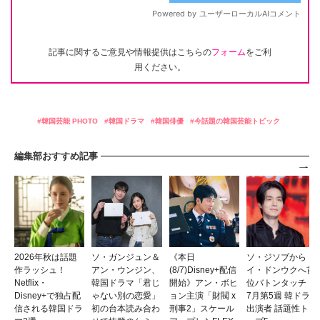
記事に関するご意見や情報提供はこちらの
フォーム
をご利
用ください。
韓国芸能 PHOTO
韓国ドラマ
韓国俳優
今話題の韓国芸能トピック
編集部おすすめ記事
2026年秋は話題
ソ・ガンジュン＆
《本日
ソ・ジソブから
作ラッシュ！
アン・ウンジン、
(8/7)Disney+配信
イ・ドンウクへ首
Netflix・
韓国ドラマ「君じ
開始》アン・ボヒ
位バトンタッチ！
Disney+で独占配
ゃない別の恋愛」
ョン主演「財閥 x
7月第5週 韓ドラ
信される韓国ドラ
初の台本読み合わ
刑事2」スケール
出演者 話題性ト