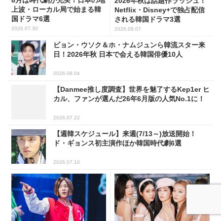
2026年秋は話題作ラッシュ！
上波・ローカル局で始まる韓
Netflix・Disney+で独占配信
国ドラマ6選
される韓国ドラマ3選
2026.07.30
2026.08.07
ビョン・ウソク＆ホ・ナムジュンら韓流スター来
日！2026年秋 日本で会える韓国俳優10人
2026.08.04
【Danmee推し度調査】世界を魅了するKep1er ヒ
カル、ファンが選んだ26年6月版の人気No.1に！
2026.07.22
【週韓スケジュール】来週(7/13～)放送開始！
ド・ギョンス初主演作ほか韓国時代劇6選
2026.07.10