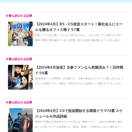
【2024年4月】BS・CS放送スタート！新社会人にエー
ルを贈るオフィス韓ドラ7選
卒業シーズン真っ盛り。悲しみに浸りながらも、これから待っている第二の人生に
期待と希望に満ち溢れているこの時期。新たな出発に胸を躍らせている方も多け...
【2024年4月放送】古参ファンなら把握済み？！旧作韓
ドラ6選
第1次韓流ブーム(2003年～)を皮切りに、日本で身近なコンテンツと親しまれるよう
になった韓国ドラマ。当時は、女性を中心とした娯楽として愛されていましたが...
【2024年4月】CSで放送開始する韓国ドラマ74選 スケ
ジュール＆作品詳細
世界中で不動の人気を誇るドラマと言えば「韓国ドラマ」。日本では2003年に巻き
起こった冬ソナブームを皮切りに、第2次、第3次･･と20年以上にわたり愛されて...