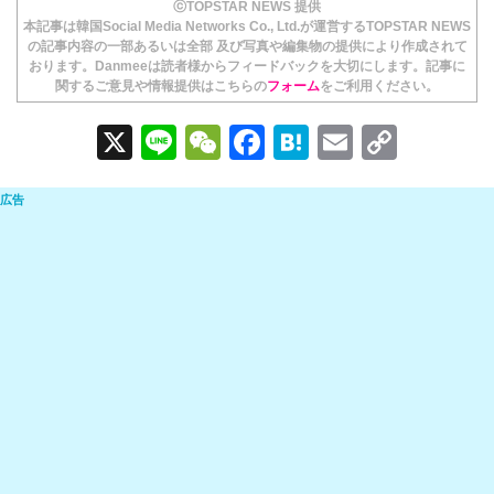
ⓒTOPSTAR NEWS 提供
本記事は韓国Social Media Networks Co., Ltd.が運営するTOPSTAR NEWS
の記事内容の一部あるいは全部 及び写真や編集物の提供により作成されて
おります。Danmeeは読者様からフィードバックを大切にします。記事に
関するご意見や情報提供はこちらの
フォーム
をご利用ください。
X
Li
W
F
H
E
C
n
e
a
at
m
o
e
C
c
e
ail
p
h
e
n
y
at
b
a
Li
o
n
o
k
k