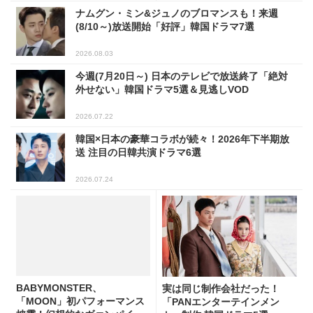
ナムグン・ミン&ジュノのブロマンスも！来週
(8/10～)放送開始「好評」韓国ドラマ7選
2026.08.03
今週(7月20日～) 日本のテレビで放送終了「絶対
外せない」韓国ドラマ5選＆見逃しVOD
2026.07.22
韓国×日本の豪華コラボが続々！2026年下半期放
送 注目の日韓共演ドラマ6選
2026.07.24
BABYMONSTER、
実は同じ制作会社だった！
「MOON」初パフォーマンス
「PANエンターテインメン