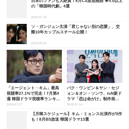
日本のファンも大絶賛！8月CS放送開始 ★4.0以上
の「韓国時代劇」4選
2026.07.16
ソ・ガンジュン主演「君じゃない別の恋愛」、交
際10年カップルスチール公開！
2026.08.03
「エージェント・キム」最高
パク・ウンビン＆ヤン・セジ
視聴率27.1%で完走！7月第4
ョン＆オン・ソンウ、tvN新ド
週 韓国ドラマ視聴率ランキン
ラマ「恋は命がけ」制作発表
グ
会に出席！(PHOTO18枚)
2026.07.27
2026.07.14
【月韓スケジュール】キム・ミョンス出演作が3作
も！8月BS放送 韓国ドラマ13選