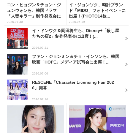
コン・ヒョジン＆チョン・ジ
イ・ジョンソク、時計ブラン
ュンウォンら、韓国ドラマ
ド「MIDO」フォトイベントに
「人妻キラー」制作発表会に
出席！(PHOTO14枚...
出席...
2026.07.30
2026.06.19
イ・ドンウク＆岡田将生ら、Disney+「殺し屋
たちの店2」制作発表会に出席！(...
2026.07.21
ファン・ジョンミン＆チョ・インソンら、韓国
映画「HOPE」メディア試写会に出席！...
2026.07.06
RESCENE「Character Licensing Fair 202
6」開幕...
2026.07.16