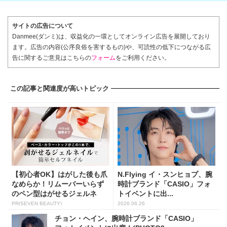
サイトの広告について
Danmee(ダンミ)は、収益化の一環としてオンライン広告を展開しており
ます。広告の内容(公序良俗を害するもの)や、可読性の低下につながる広
告に関するご意見はこちらの
フォーム
をご利用ください。
この記事と関連度が高いトピック
【初心者OK】はがした後も爪
N.Flying イ・スンヒョプ、腕
なめらか！リムーバーいらず
時計ブランド「CASIO」フォ
のペン型はがせるジェルネ
トイベントに出...
イ...
PR(SEVEN BEAUTY)
2026.06.26
チョン・ヘイン、腕時計ブランド「CASIO」