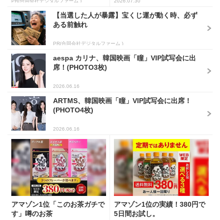
PR(合同会社デジタルファーム )
2026.07.30
【当選した人が暴露】宝くじ運が動く時、必ず
ある前触れ
PR(合同会社デジタルファーム )
aespa カリナ、韓国映画「瞳」VIP試写会に出
席！(PHOTO3枚)
2026.06.16
ARTMS、韓国映画「瞳」VIP試写会に出席！
(PHOTO4枚)
2026.06.16
アマゾン1位「このお茶ガチで
アマゾン1位の実績！380円で
す」噂のお茶
5日間お試し。