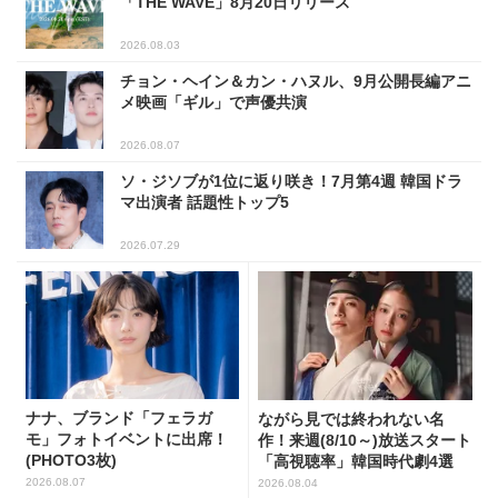
「THE WAVE」8月20日リリース
2026.08.03
チョン・ヘイン＆カン・ハヌル、9月公開長編アニ
メ映画「ギル」で声優共演
2026.08.07
ソ・ジソブが1位に返り咲き！7月第4週 韓国ドラ
マ出演者 話題性トップ5
2026.07.29
ナナ、ブランド「フェラガ
ながら見では終われない名
モ」フォトイベントに出席！
作！来週(8/10～)放送スタート
(PHOTO3枚)
「高視聴率」韓国時代劇4選
2026.08.07
2026.08.04