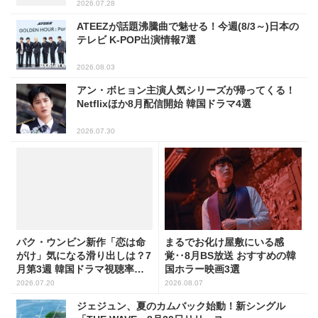
2026.07.28
ATEEZが話題沸騰曲で魅せる！今週(8/3～)日本の
テレビ K-POP出演情報7選
2026.08.03
アン・ボヒョン主演人気シリーズが帰ってくる！
Netflixほか8月配信開始 韓国ドラマ4選
2026.07.30
パク・ウンビン新作「恋は命
まるでお化け屋敷にいる感
がけ」気になる滑り出しは？7
覚‥8月BS放送 おすすめの韓
月第3週 韓国ドラマ視聴率ラ
国ホラー映画3選
ンキング
2026.07.20
2026.08.07
ジェジュン、夏のカムバック始動！新シングル