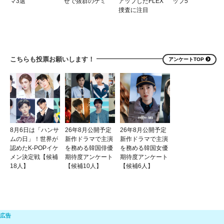
マ3選
せで抜群のケミ
アップしたFLEX
ップ5
捜査に注目
こちらも投票お願いします！
アンケートTOP
8月6日は「ハンサ
26年8月公開予定
26年8月公開予定
ムの日」！世界が
新作ドラマで主演
新作ドラマで主演
認めたK-POPイケ
を務める韓国俳優
を務める韓国女優
メン決定戦【候補
期待度アンケート
期待度アンケート
18人】
【候補10人】
【候補6人】