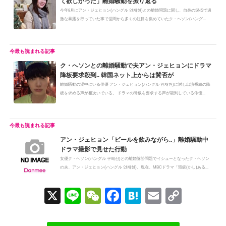
て欲しかった」離婚騒動を振り返る
今年8月にアン・ジェヒョン(ハングル 안재현)との離婚問題に関し、自身のSNSで過
激な暴露を行っていた事で世間から多くの注目を集めていたク・ヘソン(ハング...
ク・へソンとの離婚騒動で夫アン・ジェヒョンにドラマ
降板要求殺到.. 韓国ネット上からは賛否が
離婚騒動の渦中にいる俳優 アン・ジェヒョン(ハングル 안재현)に対し出演番組の降
板を求める声が相次いでいる。 ドラマの降板を要求する声が殺到している俳優...
アン・ジェヒョン「ビールを飲みながら..」離婚騒動中
ドラマ撮影で見せた行動
女優ク・ヘソン(ハングル 구혜선)との離婚訴訟問題でイシューとなったク・ヘソン
の夫、アン・ジェヒョン(ハングル 안재현)。現在、MBCドラマ「瑕疵(かし)ある...
X
Li
W
F
H
E
C
n
e
a
at
m
o