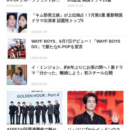
BS放送 韓国ドラマ13選
トップ5
2026.08.04
2026.07.28
「キム部長父娘」が上位独占！7月第2週 最新韓国
ドラマ出演者 話題性トップ5
2026.07.15
WAYF BOYS、8月7日デビュー！「WAYF BOYS
DO」で新たなK-POPを宣言
2026.08.06
イ・ミンジョン、約6年ぶりにお茶の間へ！新ドラ
マ「分かった、離婚しよう」初スチール公開
2026.08.03
ATEEZが話題沸騰曲で魅せ
ソ・ジソブからイ・ドンウク