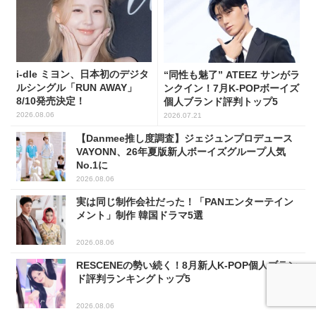
i-dle ミヨン、日本初のデジタ
“同性も魅了” ATEEZ サンがラ
ルシングル「RUN AWAY」
ンクイン！7月K-POPボーイズ
8/10発売決定！
個人ブランド評判トップ5
2026.08.06
2026.07.21
【Danmee推し度調査】ジェジュンプロデュース
VAYONN、26年夏版新人ボーイズグループ人気
No.1に
2026.08.06
実は同じ制作会社だった！「PANエンターテイン
メント」制作 韓国ドラマ5選
2026.08.06
RESCENEの勢い続く！8月新人K-POP個人ブラン
ド評判ランキングトップ5
2026.08.06