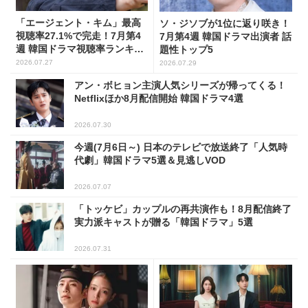
「エージェント・キム」最高
ソ・ジソブが1位に返り咲き！
視聴率27.1%で完走！7月第4
7月第4週 韓国ドラマ出演者 話
週 韓国ドラマ視聴率ランキン
題性トップ5
グ
2026.07.27
2026.07.29
アン・ボヒョン主演人気シリーズが帰ってくる！
Netflixほか8月配信開始 韓国ドラマ4選
2026.07.30
今週(7月6日～) 日本のテレビで放送終了「人気時
代劇」韓国ドラマ5選＆見逃しVOD
2026.07.07
「トッケビ」カップルの再共演作も！8月配信終了
実力派キャストが贈る「韓国ドラマ」5選
2026.07.31