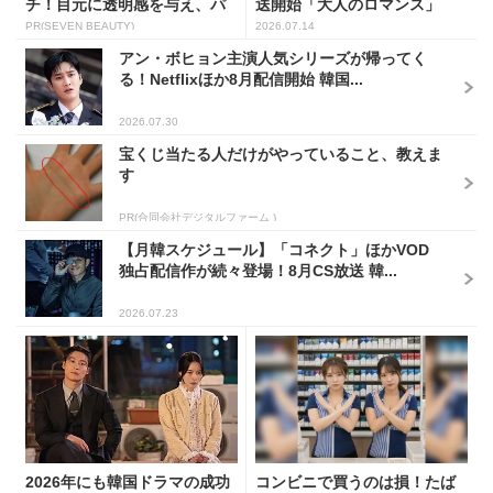
チ！目元に透明感を与え、パ
送開始「大人のロマンス」
ッと...
韓...
PR(SEVEN BEAUTY)
2026.07.14
アン・ボヒョン主演人気シリーズが帰ってく
る！Netflixほか8月配信開始 韓国...
2026.07.30
宝くじ当たる人だけがやっていること、教えま
す
PR(合同会社デジタルファーム )
【月韓スケジュール】「コネクト」ほかVOD
独占配信作が続々登場！8月CS放送 韓...
2026.07.23
2026年にも韓国ドラマの成功
コンビニで買うのは損！たば