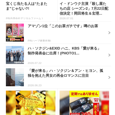
宝くじ当たる人は“たまた
イ・ドンウク主演「殺し屋た
ま”じゃない?!
ちの店 シーズン2」7月22日配
信決定！岡田将生＆玄理...
PR(合同会社デジタルファーム )
2026.07.01
アマゾン1位「このお茶ガチです」噂のお茶
PR(ハーブ健康本舗)
ハ・ソクジン&EXID ハニ、KBS「愛が来る」
制作発表会に出席！(PHOTO1...
2026.07.22
「愛が来る」ハ・ソクジン＆アン・ヒヨン、孤
独を抱えた男女の再会ロマンスに注目
2026.06.23