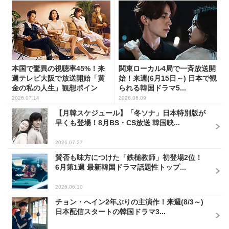
本国で驚異の視聴率45%！来
関東ローカル4局で一斉放送開
週テレビ大阪で放送開始「黄
始！来週(6月15日～) 日本で観
金の私の人生」観想ポイン
られる韓国ドラマ5...
ト...
2026.07.14
2026.06.09
【月韓スケジュール】「冬ソナ」日本特別版が
早くも登場！8月BS・CS放送 韓国映...
2026.07.27
賛否も味方につけた「鉄槌教師」初登場2位！
6月第1週 最新韓国ドラマ話題性トップ...
2026.06.10
チョン・へイン2年ぶりの主演作！来週(8/3～)
日本配信スタートの韓国ドラマ3...