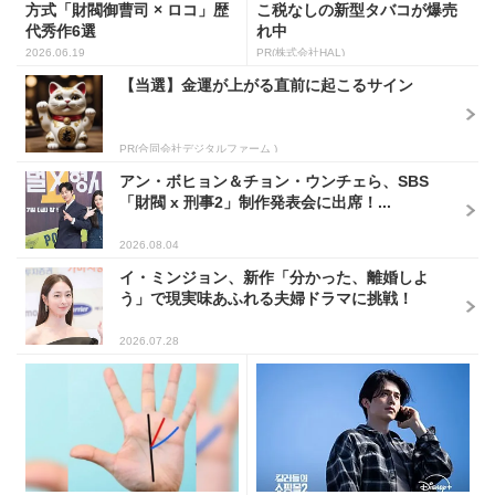
方式「財閥御曹司 × ロコ」歴
こ税なしの新型タバコが爆売
代秀作6選
れ中
2026.06.19
PR(株式会社HAL)
【当選】金運が上がる直前に起こるサイン
PR(合同会社デジタルファーム )
アン・ボヒョン＆チョン・ウンチェら、SBS
「財閥 x 刑事2」制作発表会に出席！...
2026.08.04
イ・ミンジョン、新作「分かった、離婚しよ
う」で現実味あふれる夫婦ドラマに挑戦！
2026.07.28