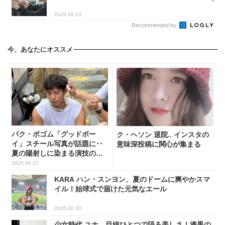
2026.06.23
Recommended by
今、あなたにオススメ
パク・ボゴム「グッドボー
ク・ヘソン 退院.. インスタの
イ」スチール写真が話題に･･
意味深投稿に関心が集まる
夏の陽射しに染まる演技の情
熱
2025.06.27
KARA ハン・スンヨン、夏のドームに爽やかスマ
イル！始球式で届けた元気なエール
2025.06.30
少女時代 ユナ、目線ひとつで語る美しさ！漆黒の