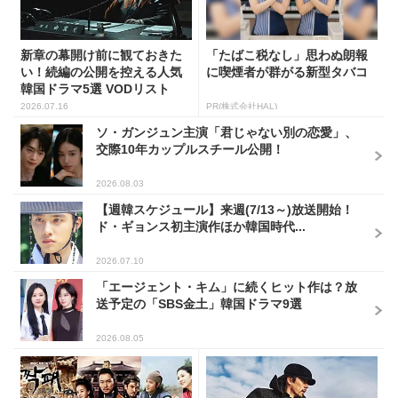
新章の幕開け前に観ておきた
「たばこ税なし」思わぬ朗報
い！続編の公開を控える人気
に喫煙者が群がる新型タバコ
韓国ドラマ5選 VODリスト
2026.07.16
PR(株式会社HAL)
ソ・ガンジュン主演「君じゃない別の恋愛」、
交際10年カップルスチール公開！
2026.08.03
【週韓スケジュール】来週(7/13～)放送開始！
ド・ギョンス初主演作ほか韓国時代...
2026.07.10
「エージェント・キム」に続くヒット作は？放
送予定の「SBS金土」韓国ドラマ9選
2026.08.05