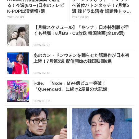
る！今週(8/3～)日本のテレビ
へ首位バトンタッチ！7月第5
K-POP出演情報7選
週 韓ドラ出演者 話題性トップ
5
2026.08.03
2026.08.05
【月韓スケジュール】「冬ソナ」日本特別版が早
くも登場！8月BS・CS放送 韓国映画(全109選)
2026.07.27
あのカン・ドンウォンを踊らせた話題作が日本初
上陸！7月第5週 配信開始の韓国映画6選
2026.07.16
i-dle、「Nxde」MV4億ビュー突破！
「Queencard」に続き2度目の大記録
2026.08.05