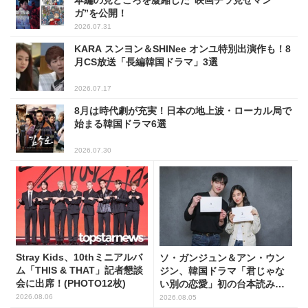
ガ”を公開！
2026.07.31
KARA スンヨン＆SHINee オンユ特別出演作も！8
月CS放送「長編韓国ドラマ」3選
2026.07.17
8月は時代劇が充実！日本の地上波・ローカル局で
始まる韓国ドラマ6選
2026.07.30
Stray Kids、10thミニアルバ
ソ・ガンジュン＆アン・ウン
ム「THIS & THAT」記者懇談
ジン、韓国ドラマ「君じゃな
会に出席！(PHOTO12枚)
い別の恋愛」初の台本読み合
わせで抜群のケミ
2026.08.06
2026.08.05