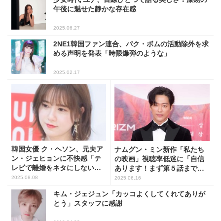
午後に魅せた静かな存在感
2025.06.27
2NE1韓国ファン連合、パク・ボムの活動除外を求
める声明を発表「時限爆弾のような」
2025.02.17
韓国女優 ク・ヘソン、元夫ア
ナムグン・ミン新作「私たち
ン・ジェヒョンに不快感「テ
の映画」視聴率低迷に「自信
レビで離婚をネタにしない
あります！まず第５話まで」
で」
と訴えかけ
2025.08.08
2025.06.16
キム・ジェジュン「カッコよくしてくれてありが
とう」スタッフに感謝