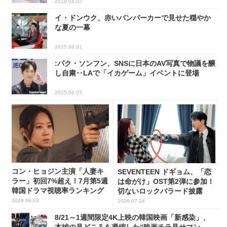
2019.04.02
イ・ドンウク、赤いバンパーカーで見せた穏やか
な夏の一幕
2025.08.01
:パク・ソンフン、SNSに日本のAV写真で物議を醸
し自粛‥LAで「イカゲーム」イベントに登場
2025.06.03
コン・ヒョジン主演「人妻キ
SEVENTEEN ドギョム、「恋
ラー」初回7%超え！7月第5週
は命がけ」OST第2弾に参加！
韓国ドラマ視聴率ランキング
切ないロックバラード披露
2026.08.03
2026.07.24
8/21～1週間限定4K上映の韓国映画「新感染」、
本編の見どころを凝縮した“映画チラ見せマン