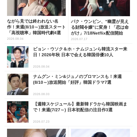
ながら見では終われない名
パク・ウンビン、“幽霊が見え
作！来週(8/10～)放送スタート
る財閥令嬢”に変身！「恋は命
「高視聴率」韓国時代劇4選
がけ」7/18Netflix配信開始
2026.08.04
2026.07.17
ビョン・ウソク＆ホ・ナムジュンら韓流スター来
日！2026年秋 日本で会える韓国俳優10人
2026.08.04
ナムグン・ミン&ジュノのブロマンスも！来週
(8/10～)放送開始「好評」韓国ドラマ7選
2026.08.03
【週韓スケジュール】最新韓ドラから韓国映画ま
で！来週(7/27～) 日本初配信の注目作3選
2026.07.23