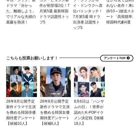
ドラマ「分かっ
作が初登場2位！7
イ・ドンウクへ首
れない名作！来週
た、離婚しよう」
月第5週 最新韓国
位バトンタッチ！
(8/10～)放送スタ
でリアルな夫婦の
ドラマ話題性トッ
7月第5週 韓ドラ
ート「高視聴率」
葛藤を熱演！
プ5
出演者 話題性ト
韓国時代劇4選
ップ5
こちらも投票お願いします！
アンケートTOP
26年8月公開予定
26年8月公開予定
8月6日は「ハンサ
新作ドラマで主演
新作ドラマで主演
ムの日」！世界が
を務める韓国俳優
を務める韓国女優
認めたK-POPイケ
期待度アンケート
期待度アンケート
メン決定戦【候補
【候補10人】
【候補6人】
18人】