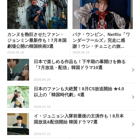
カンヌを熱狂させたファン・
パク・ウンビン、Netflix「ワ
ジョンミン最新作も！7月本国
ンダーフールズ」完走に感
劇場公開の韓国映画3選
謝！ウン・チェニとの旅...
2026.06.16
2026.06.15
日本で楽しめる作品も！下半期の幕開けを飾る
「7月放送・配信」韓国ドラマ10選
2026.06.26
日本のファンも大絶賛！8月CS放送開始 ★4.0
以上の「韓国時代劇」4選
2026.07.16
イ・ジュニョン入隊前最後の主演作も！8月本
国放送&配信開始 韓国ドラマ7選
2026.07.21