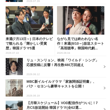
2026.07.29
来週(7月13日～) 日本のテレビ
ながら見では終われない名
で観られる「輝かしい受賞
作！来週(8/10～)放送スタート
歴」韓国ドラマ5選
「高視聴率」韓国時代劇...
2026.07.10
2026.08.04
リュ・スンリョン、映画「ワイルド・シング」
応援投稿に反響！再生数480万回超え
2026.06.12
MBC新イルイルドラマ「家族関係証明書」、
パク・セヨンら豪華キャストを公開！
2026.06.19
【月韓スケジュール】VOD配信作がついに！7
月CS放送開始 韓国ドラマ(全62選...