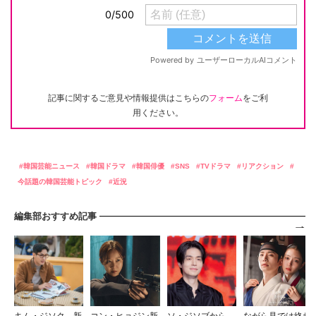
記事に関するご意見や情報提供はこちらの
フォーム
をご利
用ください。
韓国芸能ニュース
韓国ドラマ
韓国俳優
SNS
TVドラマ
リアクション
今話題の韓国芸能トピック
近況
編集部おすすめ記事
キム・ジソク、新
コン・ヒョジン新
ソ・ジソブから
ながら見では終わ