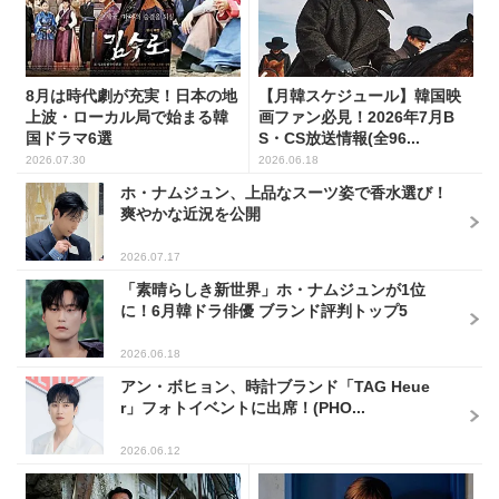
8月は時代劇が充実！日本の地
【月韓スケジュール】韓国映
上波・ローカル局で始まる韓
画ファン必見！2026年7月B
国ドラマ6選
S・CS放送情報(全96...
2026.07.30
2026.06.18
ホ・ナムジュン、上品なスーツ姿で香水選び！
爽やかな近況を公開
2026.07.17
「素晴らしき新世界」ホ・ナムジュンが1位
に！6月韓ドラ俳優 ブランド評判トップ5
2026.06.18
アン・ボヒョン、時計ブランド「TAG Heue
r」フォトイベントに出席！(PHO...
2026.06.12