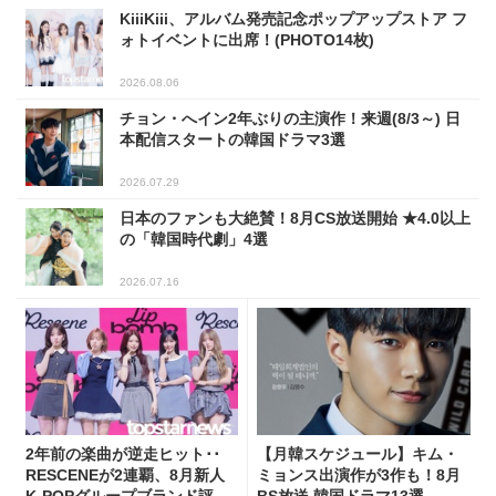
KiiiKiii、アルバム発売記念ポップアップストア フ
ォトイベントに出席！(PHOTO14枚)
2026.08.06
チョン・へイン2年ぶりの主演作！来週(8/3～) 日
本配信スタートの韓国ドラマ3選
2026.07.29
日本のファンも大絶賛！8月CS放送開始 ★4.0以上
の「韓国時代劇」4選
2026.07.16
2年前の楽曲が逆走ヒット･･
【月韓スケジュール】キム・
RESCENEが2連覇、8月新人
ミョンス出演作が3作も！8月
K-POPグループブランド評判