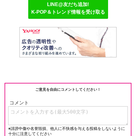
e
C
c
e
ail
p
LINE@友だち追加!
h
e
n
y
K-POP＆トレンド情報を受け取る
at
b
a
Li
o
n
o
k
k
ご意見を自由にコメントしてください！