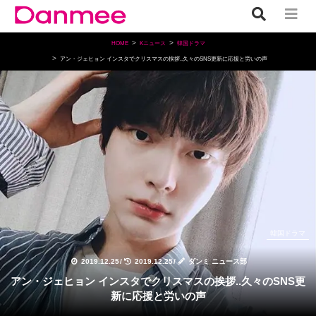
HOME
Kニュース
韓国ドラマ
アン・ジェヒョン インスタでクリスマスの挨拶..久々のSNS更新に応援と労いの声
韓国ドラマ
2019.12.25
/
2019.12.25
/
ダンミ ニュース部
アン・ジェヒョン インスタでクリスマスの挨拶..久々のSNS更
新に応援と労いの声