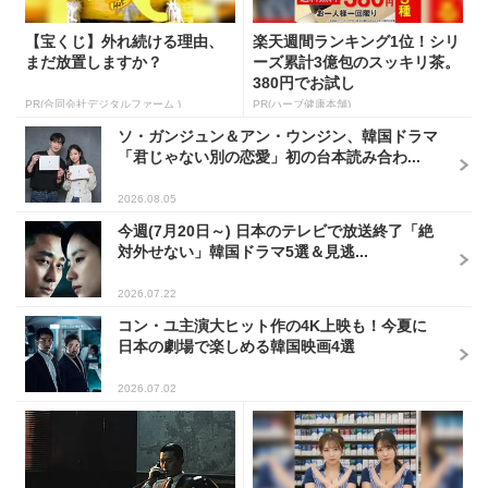
【宝くじ】外れ続ける理由、
楽天週間ランキング1位！シリ
まだ放置しますか？
ーズ累計3億包のスッキリ茶。
380円でお試し
PR(合同会社デジタルファーム )
PR(ハーブ健康本舗)
ソ・ガンジュン＆アン・ウンジン、韓国ドラマ
「君じゃない別の恋愛」初の台本読み合わ...
2026.08.05
今週(7月20日～) 日本のテレビで放送終了「絶
対外せない」韓国ドラマ5選＆見逃...
2026.07.22
コン・ユ主演大ヒット作の4K上映も！今夏に
日本の劇場で楽しめる韓国映画4選
2026.07.02